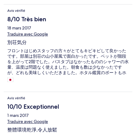
Avis vérifié
8/10 Très bien
18 mars 2017
Traduire avec Google
別荘気分
フロントはじめスタッフの方々がとてもキビキビして良かった
です。部屋は別荘の山小屋風で面白かったです。ベットが階段
を上がって2階でした。バスタブはなかったもののシャワーの水
量、温度は問題なく使えました。朝食も数は少なかったです
が、どれも美味しくいただきました。ホタル鑑賞のボートもホ
テルに頼み、ホテルの前から乗ることができすごく楽でした。
宿泊料金も安くとてもお得です。又宿泊したいですね。
Avis vérifié
10/10 Exceptionnel
1 mars 2017
Traduire avec Google
整體環境乾淨,令人放鬆