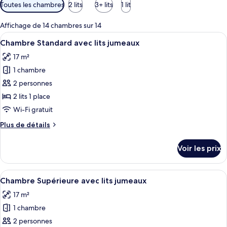
Filtres
Toutes les chambres
2 lits
3+ lits
1 lit
disponibles
pour
Affichage de 14 chambres sur 14
les
Afficher
Une chambre d’hôtel avec deux lits, une
6
Chambre Standard avec lits jumeaux
chambres
toutes
17 m²
les
1 chambre
photos
pour
2 personnes
ce
2 lits 1 place
type
Wi-Fi gratuit
de
Plus
Plus de détails
chambre :
de
Chambre
détails
Voir les prix
sur
Standard
le
avec
type
Afficher
Une chambre d’hôtel avec deux lits, un
lits
12
de
Chambre Supérieure avec lits jumeaux
toutes
jumeaux
chambre
17 m²
Chambre
les
Standard
1 chambre
photos
avec
pour
2 personnes
lits