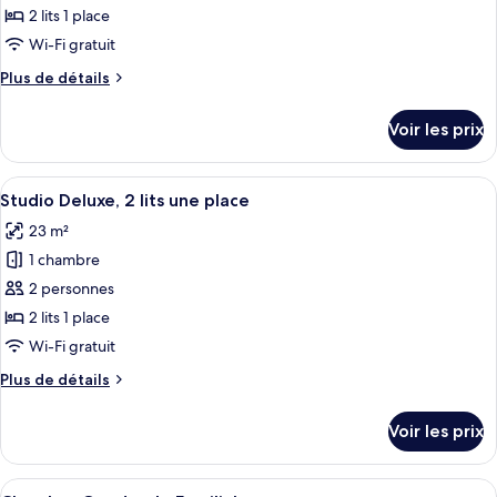
ce
jumeaux
2 lits 1 place
type
Wi-Fi gratuit
de
Plus
Plus de détails
chambre :
de
Chambre
détails
Voir les prix
sur
Supérieure
le
avec
type
Afficher
Une chambre d’hôtel avec deux lits, une
lits
6
de
Studio Deluxe, 2 lits une place
toutes
jumeaux
chambre
23 m²
Chambre
les
Supérieure
1 chambre
photos
avec
pour
2 personnes
lits
ce
jumeaux
2 lits 1 place
type
Wi-Fi gratuit
de
Plus
Plus de détails
chambre :
de
Studio
détails
Voir les prix
sur
Deluxe,
le
2
type
Afficher
Une chambre d’hôtel avec deux lits, un
lits