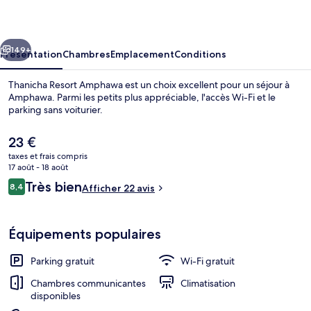
Amphawa
cédent
Suivant
149+
Présentation
Chambres
Emplacement
Conditions
Thanicha Resort Amphawa est un choix excellent pour un séjour à
Amphawa. Parmi les petits plus appréciable, l'accès Wi-Fi et le
parking sans voiturier.
Le
23 €
prix
taxes et frais compris
actuel
17 août - 18 août
est
Avis
Très bien
8,4
Afficher 22 avis
de
8,4 sur 10
voyageurs
Façade de l’hébergement
23 €.
Équipements populaires
Parking gratuit
Wi-Fi gratuit
Chambres communicantes
Climatisation
disponibles