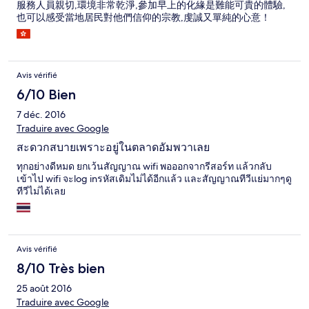
服務人員親切,環境非常乾淨,參加早上的化緣是難能可貴的體驗,
也可以感受當地居民對他們信仰的宗教,虔誠又單純的心意！
Avis vérifié
6/10 Bien
7 déc. 2016
Traduire avec Google
สะดวกสบายเพราะอยู่ในตลาดอัมพวาเลย
ทุกอย่างดีหมด ยกเว้นสัญญาณ wifi พอออกจากรีสอร์ท แล้วกลับ
เข้าไป wifi จะlog inรหัสเดิมไม่ได้อีกแล้ว และสัญญาณทีวีแย่มากๆดู
ทีวีไม่ได้เลย
Avis vérifié
8/10 Très bien
25 août 2016
Traduire avec Google