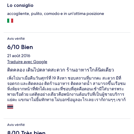
Lo consiglio
accogliente, pulito, comodo e in un'ottima posizione
Avis vérifié
6/10 Bien
21 août 2016
Traduire avec Google
ติดคลอง เดินไปตลาดสะดวก ร้านอาหารใกล้นิดเดียว
เพิ่งไปมาเมื่อคืนวันศุกร์ที่ 19 สิงหา ชอบสถานที่มากคะ สะดวก มีที่
จอดรถ และติดคลอง ติดร้านอาหาร ติดตลาดน้ำ สามารถขึ้นเรือชม
หิ่งห้ยจากหน้าที่พักได้เลย และที่ชอบที่สุดคือตอนเช้ามีใส่บาตรพระ
พายเรือด้วย แต่ติดอย่างเดียวคือพนักงานต้อนรับที่เป็นผู้ชายบริการ
แย่คะ แขกมาไม่ยิ้มทักทาย ไม่บอกข้อมูลอะไรเลย เราก้ถามๆๆ เขาก้
ตอบเหมือนจะรำคานคะ พอขากลับจะเชคเอ้าท์ รอนานมากก ไม่มี
ใครมารับกุนแจคืนสักคน เราเลยว่างไว้ที่เคาน์เตอแบบนั้น และออก
ไปเดินตลาดขากลับมาเห็นพนักงานต้อนรับคนเดิม นั่งอยู่ ก้ไม่มี
สวัสดีหรือทักทายแขกขากลับเลย มารยาทไม่มีจริงๆคะ
Avis vérifié
8/10 Très bien