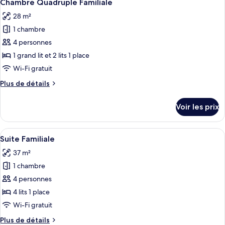
8
de
Chambre Quadruple Familiale
toutes
une
chambre
28 m²
Studio
les
place
Deluxe,
1 chambre
photos
2
pour
4 personnes
lits
ce
une
1 grand lit et 2 lits 1 place
place
type
Wi-Fi gratuit
de
Plus
Plus de détails
chambre :
de
Chambre
détails
Voir les prix
sur
Quadruple
le
Familiale
type
Afficher
Une chambre d’hôtel avec trois lits si
14
de
Suite Familiale
toutes
chambre
37 m²
Chambre
les
Quadruple
1 chambre
photos
Familiale
pour
4 personnes
ce
4 lits 1 place
type
Wi-Fi gratuit
de
Plus
Plus de détails