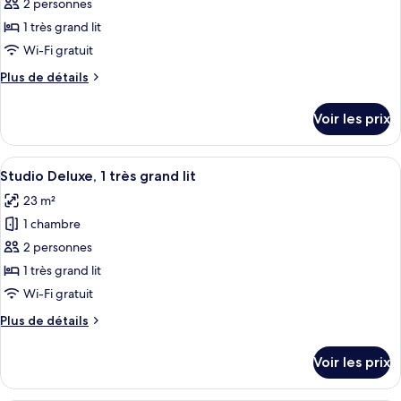
pour
2 personnes
ce
1 très grand lit
type
Wi-Fi gratuit
de
Plus
Plus de détails
chambre :
de
Chambre
détails
Voir les prix
sur
Double
le
Supérieure
type
Afficher
Une chambre à coucher avec un lit, une
6
de
Studio Deluxe, 1 très grand lit
toutes
chambre
23 m²
Chambre
les
Double
1 chambre
photos
Supérieure
pour
2 personnes
ce
1 très grand lit
type
Wi-Fi gratuit
de
Plus
Plus de détails
chambre :
de
Studio
détails
Voir les prix
sur
Deluxe,
le
1
type