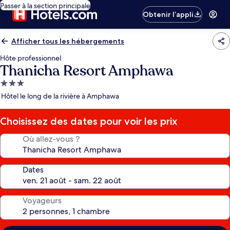
Passer à la section principale
Obtenir l’appli
Afficher tous les hébergements
Hôte professionnel
Thanicha Resort Amphawa
Hébergement
3.0 étoiles
Hôtel le long de la rivière à Amphawa
Choisissez des dates pour voir les prix
Où allez-vous ?
Dates
Voyageurs