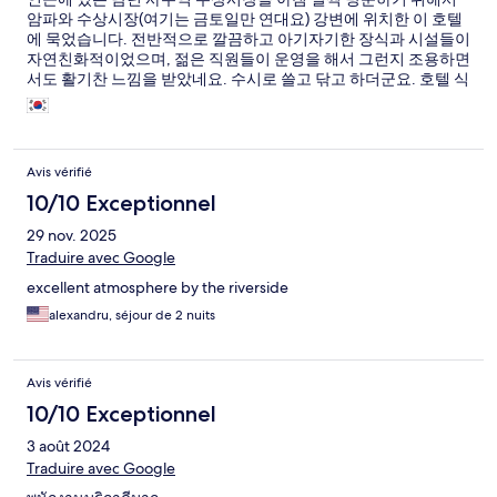
암파와 수상시장(여기는 금토일만 연대요) 강변에 위치한 이 호텔
에 묵었습니다. 전반적으로 깔끔하고 아기자기한 장식과 시설들이
자연친화적이었으며, 젊은 직원들이 운영을 해서 그런지 조용하면
서도 활기찬 느낌을 받았네요. 수시로 쓸고 닦고 하더군요. 호텔 식
당쪽이 암파와 수상시장 강변에 면해 있어서 주말에 시장이 열릴
때 방문하면 아주 좋을 것 갈아요. 저희는 호텔 근처에서 마지막 다
리에서 저녁 6시 30분에 출발하는 마지막 배를 놓쳐서, 어쩔 수 없
이 배를 한 척 빌렸는데(단체는 1인 60바트, 배 한 척을 통째로 빌릴
Avis vérifié
경우 600바트) 이번 여행에서 우리 가족이 제일 좋아한 아이템이
되었습니다. 호텔은 아기자기한 반면, 바로 옆 방과 커넥팅 룸 형태
10/10 Exceptionnel
로 되어 있어서 옆 방에 온 중국 단체 여행객들이 밤 12시까지 떠드
29 nov. 2025
는 바람에 약간 불쾌한 기분을 들었습니다. 다행이 그 중국 여행객
Traduire avec Google
들이 어느 정도 에티켓이 있는지 조용히 해달라고 하니까 바로 해
산을 하더군요. 조식도 그럭저럭 먹을만 했는데, 큰 기대는 하지 않
excellent atmosphere by the riverside
는 게 좋습니다.
alexandru, séjour de 2 nuits
Avis vérifié
10/10 Exceptionnel
3 août 2024
Traduire avec Google