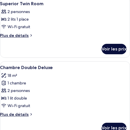
Afficher
6
Twin
de
Superior Twin Room
toutes
chambre
Room
2 personnes
Standard
les
Twin
2 lits 1 place
photos
Room
pour
Wi-Fi gratuit
ce
Plus
Plus de détails
type
de
détails
de
Voir les prix
sur
chambre :
le
Superior
type
Afficher
Une chambre d’hôtel avec un lit, un tél
14
Twin
de
Chambre Double Deluxe
toutes
chambre
Room
18 m²
Superior
les
Twin
1 chambre
photos
Room
pour
2 personnes
ce
1 lit double
type
Wi-Fi gratuit
de
Plus
Plus de détails
chambre :
de
Chambre
détails
Voir les prix
sur