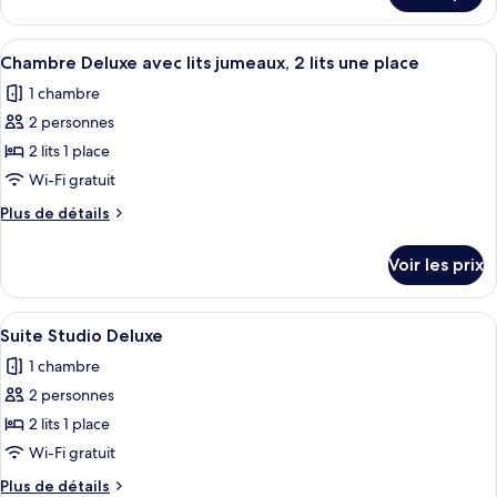
Double
le
Deluxe
type
Afficher
Un espace de vie compact comprenant u
5
de
Chambre Deluxe avec lits jumeaux, 2 lits une place
toutes
chambre
1 chambre
Chambre
les
Double
2 personnes
photos
Deluxe
pour
2 lits 1 place
ce
Wi-Fi gratuit
type
Plus
Plus de détails
de
de
chambre :
détails
Voir les prix
sur
Chambre
le
Deluxe
type
Afficher
Suite Studio Deluxe | Minibar, Wi-Fi g
avec
6
de
Suite Studio Deluxe
toutes
chambre
lits
1 chambre
Chambre
les
jumeaux,
Deluxe
2 personnes
photos
2
avec
pour
2 lits 1 place
lits
lits
ce
jumeaux,
Wi-Fi gratuit
une
2
type
place
Plus
Plus de détails
lits