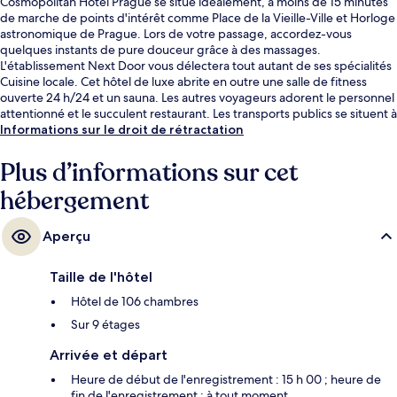
Cosmopolitan Hotel Prague se situe idéalement, à moins de 15 minutes
de marche de points d'intérêt comme Place de la Vieille-Ville et Horloge
astronomique de Prague. Lors de votre passage, accordez-vous
quelques instants de pure douceur grâce à des massages.
L'établissement Next Door vous délectera tout autant de ses spécialités
Cuisine locale. Cet hôtel de luxe abrite en outre une salle de fitness
ouverte 24 h/24 et un sauna. Les autres voyageurs adorent le personnel
attentionné et le succulent restaurant. Les transports publics se situent à
une courte distance à pied : Arrêt de tram Masarykovo Nádraží est à 3
Informations sur le droit de rétractation
min et Arrêt Náměstí Republiky, à 3 min.
Plus d’informations sur cet
hébergement
Aperçu
Taille de l'hôtel
Hôtel de 106 chambres
Sur 9 étages
Arrivée et départ
Heure de début de l'enregistrement : 15 h 00 ; heure de
fin de l'enregistrement : à tout moment.