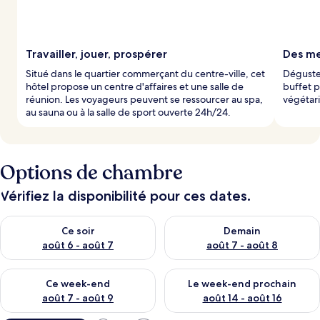
a
r
l
Travailler, jouer, prospérer
Des me
e
Situé dans le quartier commerçant du centre-ville, cet
Dégustez
s
hôtel propose un centre d'affaires et une salle de
buffet p
réunion. Les voyageurs peuvent se ressourcer au spa,
végétari
v
au sauna ou à la salle de sport ouverte 24h/24.
o
y
a
g
Options de chambre
e
u
r
Vérifiez la disponibilité pour ces dates.
s
Vérifier la disponibilité pour ce soir août 6 - août 7
Vérifier la disponibilité pour 
Ce soir
Demain
août 6 - août 7
août 7 - août 8
Vérifier la disponibilité pour ce week-end août 7 - août 9
Vérifier la disponibilité pour 
Ce week-end
Le week-end prochain
août 7 - août 9
août 14 - août 16