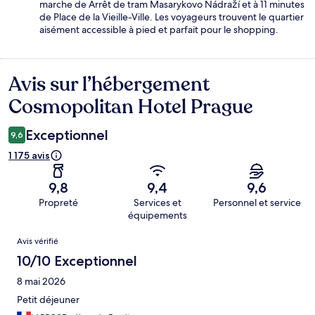
marche de Arrêt de tram Masarykovo Nádraží et à 11 minutes
de Place de la Vieille-Ville. Les voyageurs trouvent le quartier
aisément accessible à pied et parfait pour le shopping.
Avis sur l’hébergement
Avis
Cosmopolitan Hotel Prague
Exceptionnel
9,6
1 175 avis
9,8
9,4
9,6
Propreté
Services et
Personnel et service
équipements
Avis
Avis vérifié
10/10 Exceptionnel
8 mai 2026
Petit déjeuner