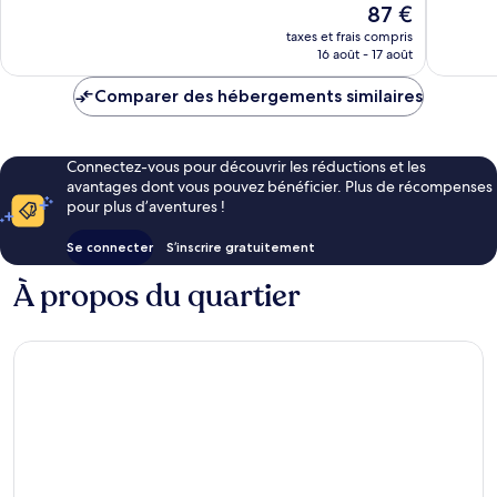
Le
87 €
Excellent,
3 440 av
nouveau
1 026 avis
taxes et frais compris
prix
16 août - 17 août
est
de
Comparer des hébergements similaires
87 €
Connectez-vous pour découvrir les réductions et les
avantages dont vous pouvez bénéficier. Plus de récompenses
pour plus d’aventures !
Se connecter
S’inscrire gratuitement
À propos du quartier