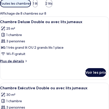
Filtres
Toutes les chambres
1 lit
2 lits
disponibles
pour
Affichage de 8 chambres sur 8
les
Afficher
Une chambre d’hôtel avec un lit, une 
12
Chambre Deluxe Double ou avec lits jumeaux
chambres
toutes
25 m²
les
1 chambre
photos
pour
3 personnes
ce
1 très grand lit OU 2 grands lits 1 place
type
Wi-Fi gratuit
de
Plus
Plus de détails
chambre :
de
Chambre
détails
Voir les prix
sur
Deluxe
le
Double
type
Afficher
Une chambre d’hôtel avec un grand lit,
ou
12
de
Chambre Exécutive Double ou avec lits jumeaux
toutes
avec
chambre
30 m²
Chambre
les
lits
Deluxe
1 chambre
photos
jumeaux
Double
pour
3 personnes
ou