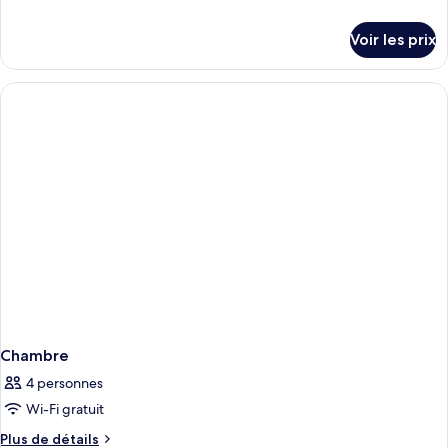
de
détails
Voir les prix
sur
le
type
de
chambre
Chambre
Chambre
4 personnes
Wi-Fi gratuit
Plus
Plus de détails