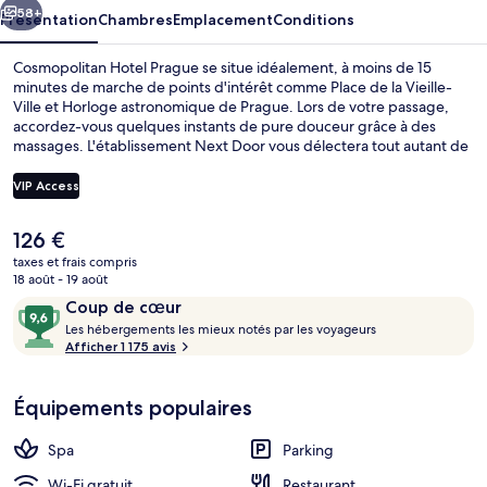
58+
Présentation
Chambres
Emplacement
Conditions
Cosmopolitan Hotel Prague se situe idéalement, à moins de 15
minutes de marche de points d'intérêt comme Place de la Vieille-
Ville et Horloge astronomique de Prague. Lors de votre passage,
accordez-vous quelques instants de pure douceur grâce à des
massages. L'établissement Next Door vous délectera tout autant de
ses spécialités Cuisine locale. Cet hôtel de luxe abrite en outre une
salle de fitness ouverte 24 h/24 et un sauna. Les autres voyageurs
VIP Access
adorent le personnel attentionné et le succulent restaurant. Les
transports publics se situent à une courte distance à pied : Arrêt de
Le
126 €
tram Masarykovo Nádraží est à 3 min et Arrêt Náměstí Republiky, à 3
Restaurant
prix
min.
taxes et frais compris
actuel
18 août - 19 août
est
Avis
9,6
Coup de cœur
de
voyageurs
L
sur
Les hébergements les mieux notés par les voyageurs
126 €.
e
Afficher 1 175 avis
10,
s
Coup
de
Équipements populaires
h
cœur
é
b
Spa
Parking
e
r
Wi-Fi gratuit
Restaurant