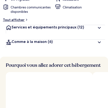
g
Chambres communicantes
Climatisation
e
disponibles
m
e
Tout afficher
n
t
Services et équipements principaux
(12)
s
l
Comme à la maison
(6)
e
s
m
i
Pourquoi vous allez adorer cet hébergement
e
u
x
n
o
t
é
s
p