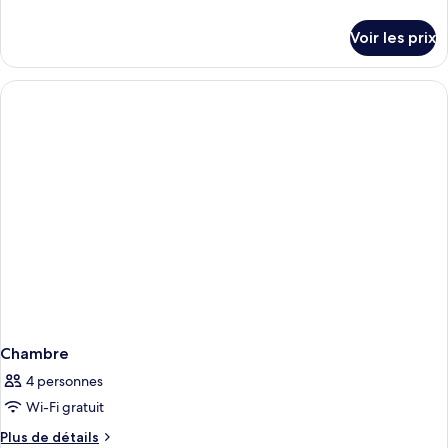
de
détails
Voir les prix
sur
le
type
de
chambre
Chambre
Chambre
4 personnes
Wi-Fi gratuit
Plus
Plus de détails