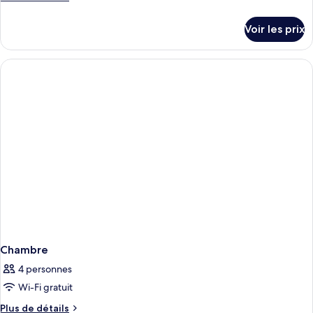
chambre :
de
Martini
détails
Voir les prix
sur
Suite
le
type
de
chambre
Martini
Suite
Chambre
4 personnes
Wi-Fi gratuit
Plus
Plus de détails