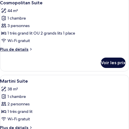
Suite
12
de
Cosmopolitan Suite
toutes
chambre
44 m²
Gin
les
&
1 chambre
photos
Tonic
pour
3 personnes
Suite
ce
1 très grand lit OU 2 grands lits 1 place
type
Wi-Fi gratuit
de
Plus
Plus de détails
chambre :
de
Cosmopolitan
détails
Voir les prix
sur
Suite
le
type
Afficher
Une chambre d’hôtel avec un grand lit
11
de
Martini Suite
toutes
chambre
38 m²
Cosmopolitan
les
Suite
1 chambre
photos
pour
2 personnes
ce
1 très grand lit
type
Wi-Fi gratuit
de
Plus
Plus de détails