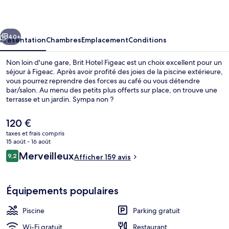
Figeac
cédent
Suivant
40+
Présentation
Chambres
Emplacement
Conditions
Non loin d'une gare, Brit Hotel Figeac est un choix excellent pour un
séjour à Figeac. Après avoir profité des joies de la piscine extérieure,
vous pourrez reprendre des forces au café ou vous détendre
bar/salon. Au menu des petits plus offerts sur place, on trouve une
terrasse et un jardin. Sympa non ?
Le
120 €
prix
taxes et frais compris
actuel
15 août - 16 août
Restauration
est
Avis
Merveilleux
9,2
Afficher 159 avis
de
9,2 sur 10
voyageurs
120 €.
Équipements populaires
Piscine
Parking gratuit
Wi-Fi gratuit
Restaurant