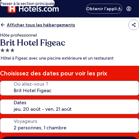
Passer à la section principale
Obtenir l’appli
Afficher tous les hébergements
Hôte professionnel
Brit Hotel Figeac
Hébergement
3.0 étoiles
Hôtel à Figeac avec une piscine extérieure et un restaurant
Choisissez des dates pour voir les prix
Où allez-vous ?
Dates
Voyageurs