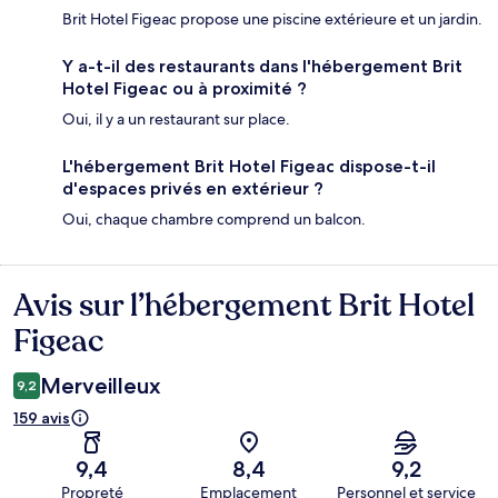
Brit Hotel Figeac propose une piscine extérieure et un jardin.
Y a-t-il des restaurants dans l'hébergement Brit
Hotel Figeac ou à proximité ?
Oui, il y a un restaurant sur place.
L'hébergement Brit Hotel Figeac dispose-t-il
d'espaces privés en extérieur ?
Oui, chaque chambre comprend un balcon.
Avis sur l’hébergement Brit Hotel
Avis
Figeac
Merveilleux
9,2
159 avis
9,4
8,4
9,2
Propreté
Emplacement
Personnel et service