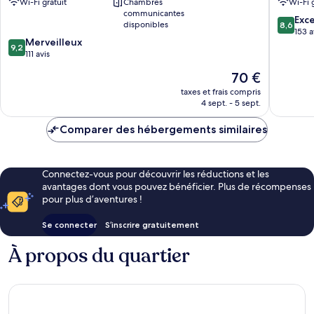
Wi-Fi gratuit
Chambres
Wi-Fi 
communicantes
8.6
Exce
disponibles
8,6
sur
153 a
9.2
Merveilleux
10,
9,2
sur
111 avis
Excellen
10,
153 avis
Le
70 €
Merveilleux,
nouveau
111 avis
taxes et frais compris
prix
4 sept. - 5 sept.
est
de
Comparer des hébergements similaires
70 €
Connectez-vous pour découvrir les réductions et les
avantages dont vous pouvez bénéficier. Plus de récompenses
pour plus d’aventures !
Se connecter
S’inscrire gratuitement
À propos du quartier