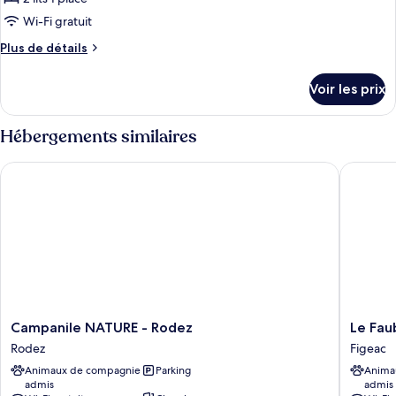
ce
Wi-Fi gratuit
type
Plus
Plus de détails
de
de
chambre :
détails
Voir les prix
sur
Chambre
le
avec
type
Hébergements similaires
lits
de
chambre
jumeaux
Campanile NATURE - Rodez
Le Faub
Chambre
avec
lits
jumeaux
Campanile
Le
Campanile NATURE - Rodez
Le Fau
NATURE
Faubou
Rodez
Figeac
-
Figeac
Animaux de compagnie
Parking
Anima
Rodez
admis
admis
Rodez