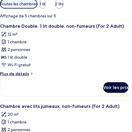
Filtres
Toutes les chambres
1 lit
2 lits
disponibles
pour
Affichage de 5 chambres sur 5
les
Afficher
Chambre Double, 1 lit double, non-fume
10
Chambre Double, 1 lit double, non-fumeurs (For 2 Adult)
chambres
toutes
12 m²
les
1 chambre
photos
pour
2 personnes
ce
1 lit double
type
Wi-Fi gratuit
de
Plus
Plus de détails
chambre :
de
Chambre
détails
Voir les prix
sur
Double,
le
1
type
Afficher
Chambre avec lits jumeaux, non-fumeur
lit
8
de
Chambre avec lits jumeaux, non-fumeurs (For 2 Adult)
toutes
double,
chambre
20 m²
Chambre
les
non-
Double,
1 chambre
photos
fumeurs
1
pour
2 personnes
(For
lit