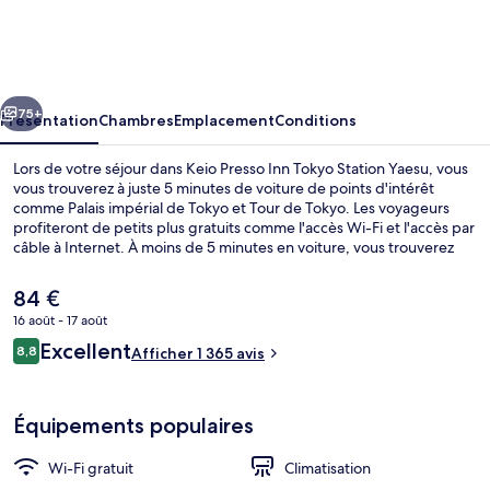
Presso
Inn
Tokyo
cédent
Suivant
Station
75+
Présentation
Chambres
Emplacement
Conditions
Yaesu
Lors de votre séjour dans Keio Presso Inn Tokyo Station Yaesu, vous
vous trouverez à juste 5 minutes de voiture de points d'intérêt
comme Palais impérial de Tokyo et Tour de Tokyo. Les voyageurs
profiteront de petits plus gratuits comme l'accès Wi-Fi et l'accès par
câble à Internet. À moins de 5 minutes en voiture, vous trouverez
aussi des sites comme Baie de Tokyo et Dôme de Tokyo. Les autres
voyageurs aiment le fait que les transports publics se trouvent à une
Le
84 €
courte distance de marche : Station de métro Kyōbashi est à 4
prix
16 août - 17 août
minutes à pied et Station de métro Nihombashi, à 5 minutes.
actuel
Avis
Excellent
Extérieur
8,8
est
Afficher 1 365 avis
8,8 sur 10
voyageurs
de
84 €.
Équipements populaires
Wi-Fi gratuit
Climatisation