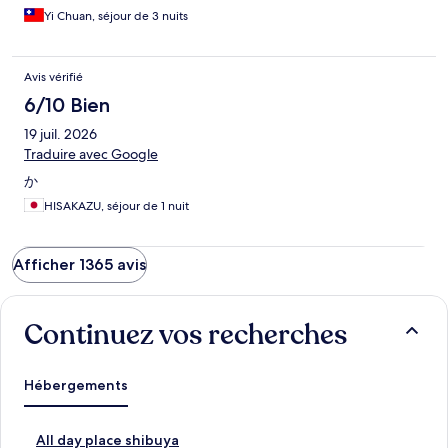
Yi Chuan, séjour de 3 nuits
Avis vérifié
6/10 Bien
19 juil. 2026
Traduire avec Google
か
HISAKAZU, séjour de 1 nuit
Afficher 1365 avis
Continuez vos recherches
Hébergements
L
All day place shibuya