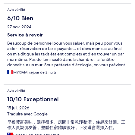
Avis vérifié
6/10 Bien
27 nov. 2024
Service à revoir
Beaucoup de personnel pour vous saluer, mais peu pour vous
aider : réservation de taxis payante… et dans mon cas au final,
on m’a dit que les taxis étaient complets et d’en trouver un par
moi même. Pas de luminosité dans la chambre : la fenêtre
donnait sur un mur. Sous prétexte d’écologie, on vous prévient
que votre chambre ne sera faite que tous les trois jours. En soit,
MYRIAM, séjour de 2 nuits
pourquoi pas? Sauf qu’on vient vous mettre de nouvelles
serviettes, une nouvelle brosse à dent, dentifrice (sous
plastique) quotidiennement. En fait c’est juste pour un souci
Avis vérifié
d’économie : ne pas passer l’aspirateur dans la chambre et
gagner du temps. Une brosse à dent qui a servi une fois peut
10/10 Exceptionnel
resservir le lendemain, quand on prône l’écologie. Dommage
15 juil. 2026
d’utiliser ce prétexte juste pour rogner sur le service.
Traduire avec Google
早餐豐富美味，選擇很多。房間非常乾淨整潔，住起來舒適。工
作人員親切友善，整體住宿體驗很好，下次還會選擇入住。