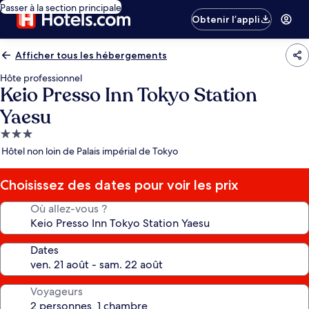
Passer à la section principale
Obtenir l’appli
Afficher tous les hébergements
Hôte professionnel
Keio Presso Inn Tokyo Station
Yaesu
Hébergement
3.0 étoiles
Hôtel non loin de Palais impérial de Tokyo
Choisissez des dates pour voir les prix
Où allez-vous ?
Dates
Voyageurs