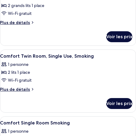
ce
double,
2
2 grands lits 1 place
non-
type
Adult)
Wi-Fi gratuit
fumeurs
de
(For
Plus
Plus de détails
chambre :
2
de
Chambre
Adult)
détails
Voir les prix
sur
avec
le
lits
type
Afficher
Bureau, Wi-Fi gratuit
jumeaux,
1
de
Comfort Twin Room, Single Use, Smoking
toutes
non-
chambre
1 personne
Chambre
les
fumeurs
avec
2 lits 1 place
photos
(For
lits
pour
Wi-Fi gratuit
2
jumeaux,
ce
non-
Adult)
Plus
Plus de détails
fumeurs
type
de
(For
détails
de
Voir les prix
2
sur
chambre :
Adult)
le
Comfort
type
Afficher
Bureau, Wi-Fi gratuit
1
Twin
de
Comfort Single Room Smoking
toutes
chambre
Room,
1 personne
Comfort
les