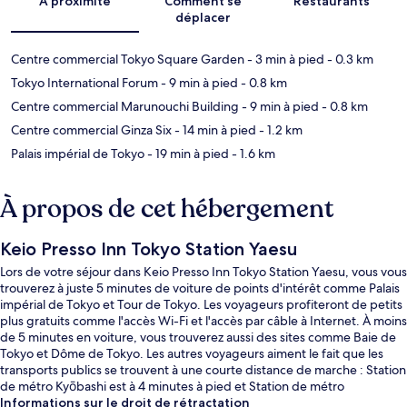
À proximité
Comment se
Restaurants
déplacer
Centre commercial Tokyo Square Garden
- 3 min à pied
- 0.3 km
Tokyo International Forum
- 9 min à pied
- 0.8 km
Centre commercial Marunouchi Building
- 9 min à pied
- 0.8 km
Centre commercial Ginza Six
- 14 min à pied
- 1.2 km
Palais impérial de Tokyo
- 19 min à pied
- 1.6 km
À propos de cet hébergement
Keio Presso Inn Tokyo Station Yaesu
Lors de votre séjour dans Keio Presso Inn Tokyo Station Yaesu, vous vous
trouverez à juste 5 minutes de voiture de points d'intérêt comme Palais
impérial de Tokyo et Tour de Tokyo. Les voyageurs profiteront de petits
plus gratuits comme l'accès Wi-Fi et l'accès par câble à Internet. À moins
de 5 minutes en voiture, vous trouverez aussi des sites comme Baie de
Tokyo et Dôme de Tokyo. Les autres voyageurs aiment le fait que les
transports publics se trouvent à une courte distance de marche : Station
de métro Kyōbashi est à 4 minutes à pied et Station de métro
Nihombashi, à 5 minutes.
Informations sur le droit de rétractation