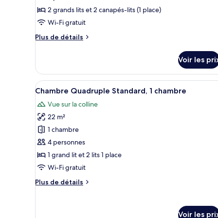
de
lac
terrasse,
2 grands lits et 2 canapés-lits (1 place)
chambre :
en
Appartement
bord
Wi-Fi gratuit
de
Supérieur,
Plus
Plus de détails
lac
terrasse,
de
détails
sur
Voir les pri
sur
l'eau
le
type
Afficher
Une chambre moderne et bien écl
5
de
Chambre Quadruple Standard, 1 chambre
toutes
chambre
Vue sur la colline
Appartement
les
Supérieur,
22 m²
photos
terrasse,
pour
1 chambre
sur
ce
l'eau
4 personnes
type
1 grand lit et 2 lits 1 place
de
Wi-Fi gratuit
chambre :
Plus
Plus de détails
Chambre
de
Quadruple
détails
Standard,
sur
Voir les pri
le