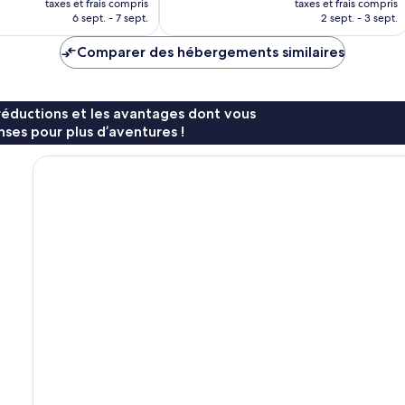
taxes et frais compris
taxes et frais compris
prix
prix
6 sept. - 7 sept.
2 sept. - 3 sept.
est
est
de
de
Comparer des hébergements similaires
68 €
105 €
réductions et les avantages dont vous
ses pour plus d’aventures !