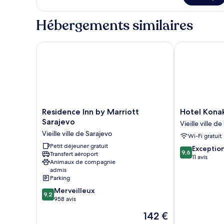
1
type
chambre
de
Hébergements similaires
chambre
Chambre
Quadruple
Residence Inn by Marriott Sarajevo
Hotel Konak
Standard,
1
chambre
Residence
Hotel
Residence Inn by Marriott
Hotel Kona
Inn
Konak
Sarajevo
Vieille ville d
by
Vieille
Vieille ville de Sarajevo
Wi-Fi gratuit
Marriott
ville
Sarajevo
Petit déjeuner gratuit
de
9.6
Exceptio
9,6
Transfert aéroport
Vieille
Sarajevo
sur
11 avis
Animaux de compagnie
ville
10,
admis
de
Exceptionnel,
Parking
Sarajevo
11 avis
9.2
Merveilleux
9,2
sur
958 avis
10,
Le
142 €
Merveilleux,
nouveau