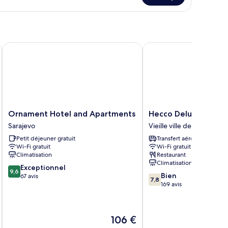
e
hambre
hambre
uble
onomique
Ornament Hotel and Apartments
Hecco Deluxe Hotel
Ornament
Hecco
Ornament Hotel and Apartments
Hecco Deluxe Hotel
Hotel
Deluxe
Sarajevo
Vieille ville de Sarajevo
and
Hotel
Petit déjeuner gratuit
Transfert aéroport
Apartments
Vieille
Wi-Fi gratuit
Wi-Fi gratuit
Sarajevo
ville
Climatisation
Restaurant
de
Climatisation
9.6
Exceptionnel
Sarajevo
9,6
7.8
Bien
sur
67 avis
7,8
sur
169 avis
10,
10,
Exceptionnel,
Bien,
67 avis
169 avis
Le
106 €
nouveau