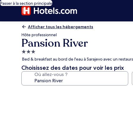
Passer à la section principale
Afficher tous les hébergements
Hôte professionnel
Pansion River
Hébergement
3.0 étoiles
Bed & breakfast au bord de l'eau à Sarajevo avec un restaura
Choisissez des dates pour voir les prix
Où allez-vous ?
Galerie
photos
de
l’hébergement
Pansion