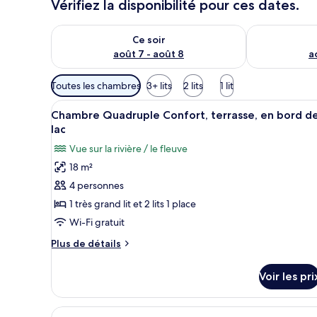
Vérifiez la disponibilité pour ces dates.
Vérifier la disponibilité pour ce soir août 7 - août 8
Vérifier la di
Ce soir
août 7 - août 8
a
Filtres
Toutes les chambres
3+ lits
2 lits
1 lit
disponibles
Afficher
Une chambre d’hôtel avec deux l
pour
3
Chambre Quadruple Confort, terrasse, en bord d
toutes
les
lac
les
chambres
Vue sur la rivière / le fleuve
photos
18 m²
pour
4 personnes
ce
type
1 très grand lit et 2 lits 1 place
de
Wi-Fi gratuit
chambre :
Plus
Plus de détails
Chambre
de
Quadruple
détails
Voir les pri
sur
Confort,
le
terrasse,
type
Afficher
Une chambre d’hôtel avec un li