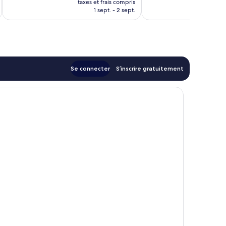
taxes et frais compris
tax
prix
1 sept. - 2 sept.
est
de
106 €
Se connecter
S’inscrire gratuitement