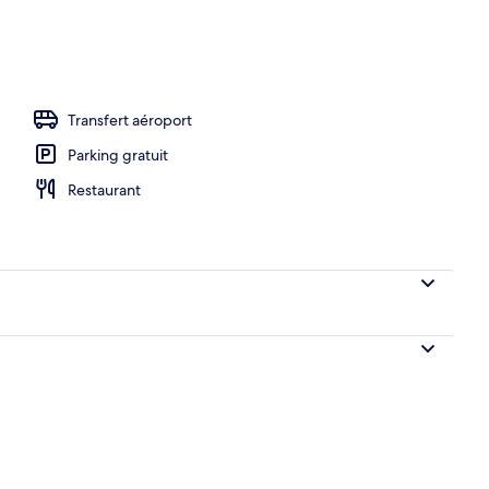
r, déjeuner et dîner servis sur place
Transfert aéroport
Parking gratuit
Restaurant