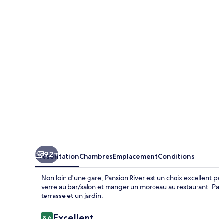
River
92+
Présentation
Chambres
Emplacement
Conditions
Non loin d'une gare, Pansion River est un choix excellent 
verre au bar/salon et manger un morceau au restaurant. P
terrasse et un jardin.
Avis
Excellent
8,6