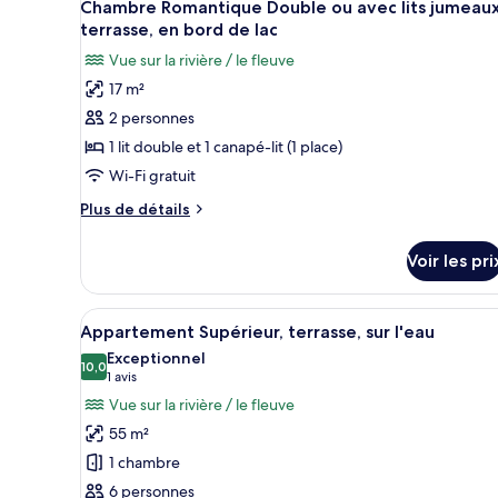
en
3
de
Chambre Romantique Double ou avec lits jumeaux
toutes
chambre
bord
terrasse, en bord de lac
Chambre
les
de
Vue sur la rivière / le fleuve
Quadruple
photos
lac
Confort,
17 m²
pour
terrasse,
2 personnes
ce
en
bord
type
1 lit double et 1 canapé-lit (1 place)
de
de
Wi-Fi gratuit
lac
chambre :
Plus
Plus de détails
Chambre
de
Romantique
détails
Voir les pri
sur
Double
le
ou
type
Afficher
Une chambre moderne avec un gr
avec
11
de
Appartement Supérieur, terrasse, sur l'eau
toutes
chambre
lits
Exceptionnel
Chambre
les
10,0
10,0 sur 10
jumeaux,
(1 avis)
1 avis
Romantique
photos
terrasse,
Vue sur la rivière / le fleuve
Double
pour
en
ou
55 m²
ce
avec
bord
1 chambre
lits
type
de
jumeaux,
6 personnes