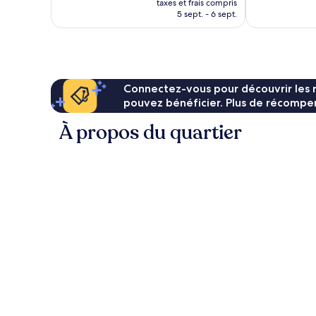
958 avis
taxes et frais compris
prix
5 sept. - 6 sept.
est
de
142 €
Connectez-vous pour découvrir les 
pouvez bénéficier. Plus de récompen
À propos du quartier