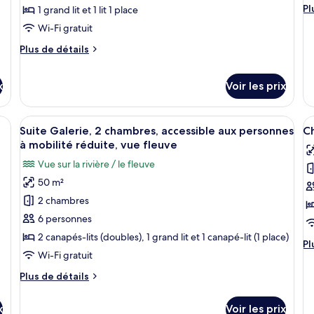
de
d
su
Pl
Pl
1 grand lit et 1 lit 1 place
chambre :
c
l'
d
Wi-Fi gratuit
Chambre
C
dé
su
Économique
D
Plus
Plus de détails
le
de
Double
P
ty
détails
ou
b
d
x
Voir les prix
sur
avec
c
le
C
lits
type
airée, située sous les combles, avec deux lits, un petit bureau et une télévi
Afficher
Une pièce chaleureuse avec un canapé, u
Do
A
de
jumeaux,
14
Suite Galerie, 2 chambres, accessible aux personnes
C
Pa
chambre
toutes
t
1
à mobilité réduite, vue fleuve
ba
Chambre
les
le
chambre,
Économique
Vue sur la rivière / le fleuve
photos
p
Double
pas
50 m²
pour
p
ou
de
avec
2 chambres
ce
c
fenêtre,
lits
type
t
6 personnes
rez-
jumeaux,
de
d
2 canapés-lits (doubles), 1 grand lit et 1 canapé-lit (1 place)
1
de-
Pl
Pl
chambre,
chambre :
c
Wi-Fi gratuit
d
chaussée
pas
Suite
C
dé
de
Plus
Plus de détails
su
Galerie,
D
fenêtre,
de
le
2
É
rez-
détails
ty
x
Voir les prix
de-
sur