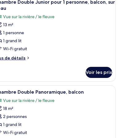
n
hambre
5
ambre Double Junior pour 1 personne, balcon, sur
outes
hambre
ord
eau
iple
s
e
Vue sur la rivière / le fleuve
nfort,
hotos
c
rrasse,
13 m²
our
n
1 personne
e
rd
e
ype
1 grand lit
c
e
Wi-Fi gratuit
hambre :
us
us de détails
hambre
e
ouble
tails
Voir les prix
r
unior
our
pe
accent à l’aspect pierre.
adiateur mobile, un téléviseur à écran plat et une table sur laquelle est posé
fficher
Un lit double avec une tête de lit grise, une 
8
e
hambre Double Panoramique, balcon
outes
hambre
ersonne,
Vue sur la rivière / le fleuve
hambre
s
alcon,
uble
18 m²
hotos
ur
nior
our
2 personnes
eau
ur
e
1 grand lit
rsonne,
ype
Wi-Fi gratuit
lcon,