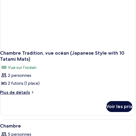
océan
(Japanese
Style
with
12
Tatami
Mats)
Chambre Tradition, vue océan (Japanese Style with 10
Tatami Mats)
Vue sur l’océan
2 personnes
2 futons (1 place)
Plus
Plus de détails
de
détails
Voir les prix
sur
le
type
Afficher
Intérieur
4
de
Chambre
toutes
chambre
5 personnes
Chambre