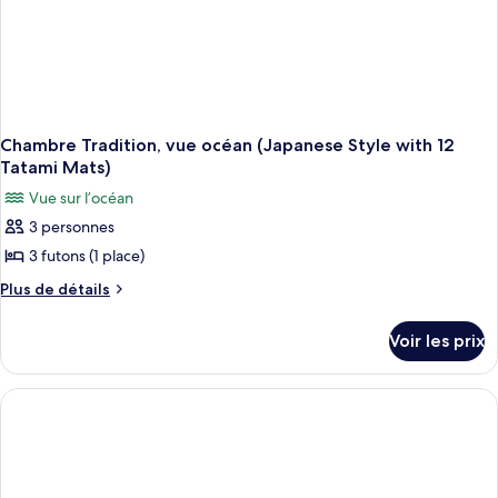
Chambre Tradition, vue océan (Japanese Style with 12
Tatami Mats)
Vue sur l’océan
3 personnes
3 futons (1 place)
Plus
Plus de détails
de
détails
Voir les prix
sur
le
type
de
chambre
Chambre
Tradition,
vue