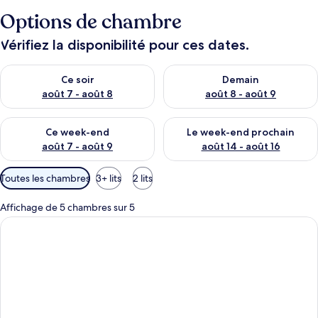
Options de chambre
Vérifiez la disponibilité pour ces dates.
Vérifier la disponibilité pour ce soir août 7 - août 8
Vérifier la disponibilité pour 
Ce soir
Demain
août 7 - août 8
août 8 - août 9
Vérifier la disponibilité pour ce week-end août 7 - août 9
Vérifier la disponibilité pour 
Ce week-end
Le week-end prochain
août 7 - août 9
août 14 - août 16
Filtres
Toutes les chambres
3+ lits
2 lits
disponibles
pour
Affichage de 5 chambres sur 5
les
chambres