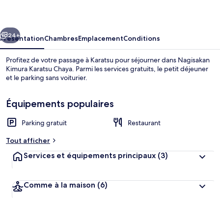
Karatsu
Chaya
cédent
Suivant
24+
Présentation
Chambres
Emplacement
Conditions
Profitez de votre passage à Karatsu pour séjourner dans Nagisakan
Kimura Karatsu Chaya. Parmi les services gratuits, le petit déjeuner
et le parking sans voiturier.
Équipements populaires
Parking gratuit
Restaurant
Tout afficher
Bain public
Services et équipements principaux
(3)
Comme à la maison
(6)