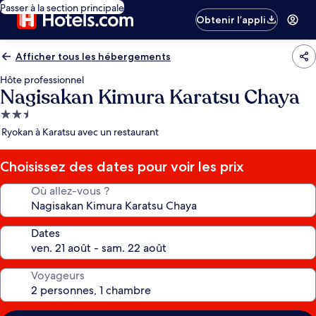
Passer à la section principale
Obtenir l’appli
Afficher tous les hébergements
Hôte professionnel
Nagisakan Kimura Karatsu Chaya
Hébergement
2.5 étoiles
Ryokan à Karatsu avec un restaurant
Choisissez des dates pour voir les prix
Où allez-vous ?
Dates
Voyageurs