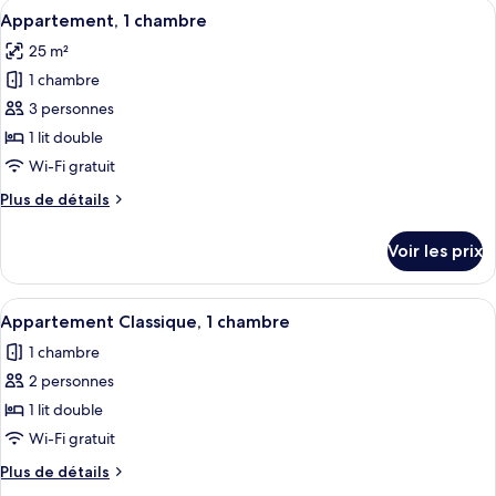
Afficher
Une chambre d’hôtel avec un lit, un fau
4
Appartement, 1 chambre
toutes
25 m²
les
1 chambre
photos
pour
3 personnes
ce
1 lit double
type
Wi-Fi gratuit
de
Plus
Plus de détails
chambre :
de
Appartement,
détails
Voir les prix
sur
1
le
chambre
type
Afficher
Une chambre à coucher comprenant un l
4
de
Appartement Classique, 1 chambre
toutes
chambre
1 chambre
Appartement,
les
1
2 personnes
photos
chambre
pour
1 lit double
ce
Wi-Fi gratuit
type
Plus
Plus de détails
de
de