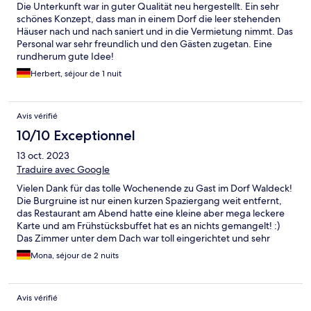
Die Unterkunft war in guter Qualität neu hergestellt. Ein sehr
schönes Konzept, dass man in einem Dorf die leer stehenden
Häuser nach und nach saniert und in die Vermietung nimmt. Das
Personal war sehr freundlich und den Gästen zugetan. Eine
rundherum gute Idee!
Herbert, séjour de 1 nuit
Avis vérifié
10/10 Exceptionnel
13 oct. 2023
Traduire avec Google
Vielen Dank für das tolle Wochenende zu Gast im Dorf Waldeck!
Die Burgruine ist nur einen kurzen Spaziergang weit entfernt,
das Restaurant am Abend hatte eine kleine aber mega leckere
Karte und am Frühstücksbuffet hat es an nichts gemangelt! :)
Das Zimmer unter dem Dach war toll eingerichtet und sehr
sauber. Vielen Dank liebes Hollerhöfeteam!
Mona, séjour de 2 nuits
Avis vérifié