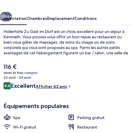
Gast
im
cédent
Suivant
Dorf
54+
Présentation
Chambres
Emplacement
Conditions
Hollerhöfe Zu Gast im Dorf est un choix excellent pour un séjour à
Kemnath. Vous pouvez vous offrir un bon repas au restaurant ou
bien vous gâter de massages, de soins du visage ou de soins
corporels qui vous sont proposés au spa. Parmi les autres petits
avantages de cet hébergement figurent un bar / salon, une salle de
fitness, et un sauna.
Le
116 €
prix
taxes et frais compris
actuel
23 août - 24 août
Soins corporels, soins du visage, 2 salle
est
Avis
Excellent
8,8
Afficher 62 avis
de
8,8 sur 10
voyageurs
116 €.
Équipements populaires
Spa
Parking gratuit
Wi-Fi gratuit
Restaurant