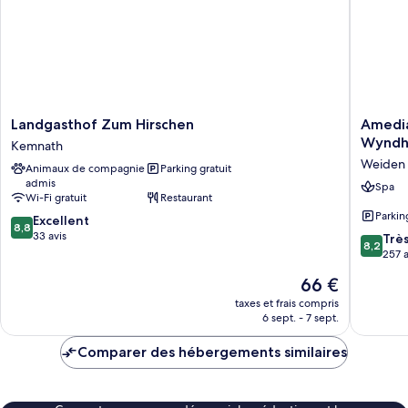
Landgasthof
Amedia
Landgasthof Zum Hirschen
Amedia
Zum
Weiden,
Wynd
Kemnath
Hirschen
Tradema
Weiden 
Animaux de compagnie
Parking gratuit
Kemnath
Collecti
admis
by
Spa
Wi-Fi gratuit
Restaurant
Wyndh
Parkin
8.8
Excellent
Weiden
8,8
sur
33 avis
in
8.2
Trè
8,2
10,
der
sur
257 a
Excellent,
Oberpfa
10,
Le
66 €
33 avis
Très
nouveau
bien,
taxes et frais compris
prix
6 sept. - 7 sept.
257 avis
est
de
Comparer des hébergements similaires
66 €