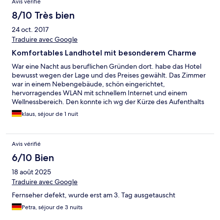
Avis vérifié
8/10 Très bien
24 oct. 2017
Traduire avec Google
Komfortables Landhotel mit besonderem Charme
War eine Nacht aus beruflichen Gründen dort. habe das Hotel
bewusst wegen der Lage und des Preises gewählt. Das Zimmer
war in einem Nebengebäude, schön eingerichtet,
hervorragendes WLAN mit schnellem Internet und einem
Wellnessbereich. Den konnte ich wg der Kürze des Aufenthalts
leider nicht nützen. Sah aber sehr schön und gepflegt aus.
klaus, séjour de 1 nuit
Avis vérifié
6/10 Bien
18 août 2025
Traduire avec Google
Fernseher defekt, wurde erst am 3. Tag ausgetauscht
Petra, séjour de 3 nuits