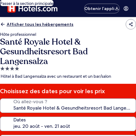
Passer à la section principale
Obtenir l’appli
Afficher tous les hébergements
Hôte professionnel
Santé Royale Hotel &
Gesundheitsresort Bad
Langensalza
Hébergement
4.0 étoiles
Hôtel à Bad Langensalza avec un restaurant et un bar/salon
Choisissez des dates pour voir les prix
Où allez-vous ?
Dates