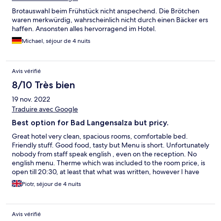
Brotauswahl beim Frühstück nicht anspechend. Die Brötchen
waren merkwürdig, wahrscheinlich nicht durch einen Bäcker ers
haffen. Ansonsten alles hervorragend im Hotel.
Michael, séjour de 4 nuits
Avis vérifié
8/10 Très bien
19 nov. 2022
Traduire avec Google
Best option for Bad Langensalza but pricy.
Great hotel very clean, spacious rooms, comfortable bed.
Friendly stuff. Good food, tasty but Menu is short. Unfortunately
nobody from staff speak english , even on the reception. No
english menu. Therme which was included to the room price, is
open till 20:30, at least that what was written, however I have
tried to go at 19:30, and the door to Therme was closed.As they
Piotr, séjour de 4 nuits
are claiming this is a four star hotel, they shall put more efforts
for international customers.
Avis vérifié