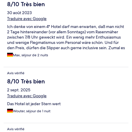
8/10 Très bien
30 août 2023
Traduire avec Google
Ich denke von einem 4* Hotel darf man erwarten, daß man nicht
2 Tage hintereinander (vor allem Sonntags) vom Rasenmäher
zwischen 7/8 Uhr geweckt wird. Ein wenig mehr Enthusiasmus
und wenige Flegmatismus vom Personal wäre schön. Und für
den Preis, dürfen die Slipper auch gerne inclusive sein. Zumal es
einen "Bademantelgang" und die Therme (also 3
Max, séjour de 2 nuits
Schwimmbecken ;-) ) gibt. Zimmer sind schön groß, sauber und
zweckmäßig. Aber es fehlt das Herz und der Esprit. Danke aber
fürs Taxi.
Avis vérifié
8/10 Très bien
2 sept. 2025
Traduire avec Google
Das Hotel ist jeder Stern wert
Wouter, séjour de 1 nuit
Avis vérifié