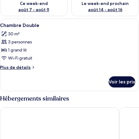
Ce week-end
Le week-end prochain
août 7 - août 9
août 14 - août 16
Afficher
Une chambre d’hôtel avec deux lits, un
4
Chambre Double
toutes
30 m²
les
3 personnes
photos
pour
1 grand lit
ce
Wi-Fi gratuit
type
Plus
Plus de détails
de
de
chambre :
détails
Voir les prix
sur
Chambre
le
Double
type
Hébergements similaires
de
chambre
Alpha Hotel Hermann von Salza
Sunday H
Chambre
Double