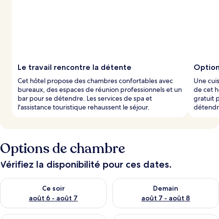
Le travail rencontre la détente
Option
Cet hôtel propose des chambres confortables avec
Une cuis
bureaux, des espaces de réunion professionnels et un
de cet 
bar pour se détendre. Les services de spa et
gratuit 
l'assistance touristique rehaussent le séjour.
détendr
Options de chambre
Vérifiez la disponibilité pour ces dates.
Vérifier la disponibilité pour ce soir août 6 - août 7
Vérifier la disponibilité pour 
Ce soir
Demain
août 6 - août 7
août 7 - août 8
Vérifier la disponibilité pour ce week-end août 7 - août 9
Vérifier la disponibilité pour 