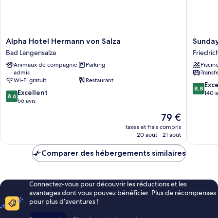
Alpha
Sunday
Alpha Hotel Hermann von Salza
Sunday
Hotel
Hotel
Bad Langensalza
Friedric
Hermann
Friedric
Animaux de compagnie
Parking
Piscin
von
&
admis
Transf
Salza
SPA
Wi-Fi gratuit
Restaurant
Bad
Friedric
8.8
Exce
8,8
8.6
Langensalza
Excellent
sur
140 a
8,6
sur
56 avis
10,
10,
Excellen
Le
79 €
Excellent,
140 avis
nouveau
56 avis
taxes et frais compris
prix
20 août - 21 août
est
de
Comparer des hébergements similaires
79 €
Connectez-vous pour découvrir les réductions et les
avantages dont vous pouvez bénéficier. Plus de récompenses
pour plus d’aventures !