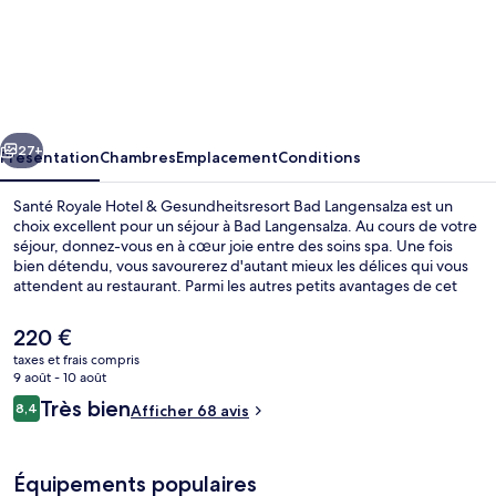
Santé
Royale
Hotel
&
cédent
Suivant
Gesundheitsresort
27+
Présentation
Chambres
Emplacement
Conditions
Bad
Santé Royale Hotel & Gesundheitsresort Bad Langensalza est un
Langensalza
choix excellent pour un séjour à Bad Langensalza. Au cours de votre
séjour, donnez-vous en à cœur joie entre des soins spa. Une fois
bien détendu, vous savourerez d'autant mieux les délices qui vous
attendent au restaurant. Parmi les autres petits avantages de cet
hébergement figurent un bar / salon, un sauna, et un hammam.
Le
220 €
prix
taxes et frais compris
actuel
9 août - 10 août
Spa
est
Avis
Très bien
8,4
Afficher 68 avis
de
8,4 sur 10
voyageurs
220 €.
Équipements populaires