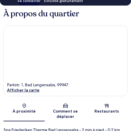
Se connecter
S’inscrire gratuitement
À propos du quartier
Parkstr. 1, Bad Langensalza, 99947
Afficher la carte
Carte
À proximité
Comment se
Restaurants
déplacer
Spa Friederiken Therme Bad Langensalza
- 2 min à pied
- 0.2 km