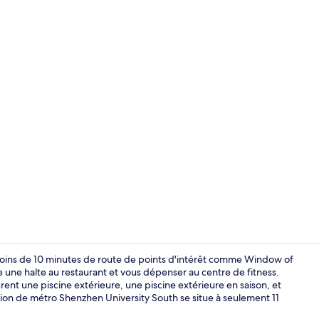
Façade de l’
moins de 10 minutes de route de points d'intérêt comme Window of
re une halte au restaurant et vous dépenser au centre de fitness.
ent une piscine extérieure, une piscine extérieure en saison, et
Coin salon da
ation de métro Shenzhen University South se situe à seulement 11