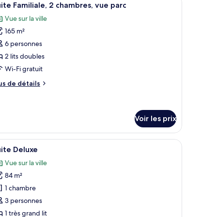
12
e
ite Familiale, 2 chambres, vue parc
outes
hambre
Vue sur la ville
hambre
s
uble
165 m²
hotos
périeure
our
6 personnes
e
2 lits doubles
ype
Wi-Fi gratuit
e
us
us de détails
hambre :
e
uite
tails
r
miliale,
Voir les prix
pe
hambres,
e
grand lit, un bureau et une chaise.
fficher
Une chambre d’hôtel avec un grand lit, un bur
ue
hambre
7
ite Deluxe
ite
outes
arc
miliale,
Vue sur la ville
s
84 m²
hotos
ambres,
e
our
1 chambre
rc
e
3 personnes
ype
1 très grand lit