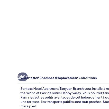
Hotel
Apartment
Taoyuan
Branch
61+
Présentation
Chambres
Emplacement
Conditions
Sentosa Hotel Apartment Taoyuan Branch vous installe à 
the World et Parc de loisirs Happy Valley. Vous pourrez fai
Parmi les autres petits avantages de cet hébergement figur
une terrasse. Les transports publics sont tout proches. St
min à pied.