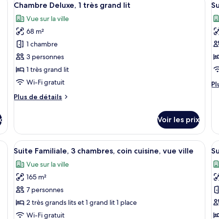
13
d
Chambre Deluxe, 1 très grand lit
Su
chambre
toutes
t
c
Chambre
Vue sur la ville
les
C
le
Double
Do
68 m²
Standard
photos
p
Su
pour
p
1 chambre
ce
c
3 personnes
type
t
1 très grand lit
de
d
Wi-Fi gratuit
Pl
Pl
chambre :
c
d
Plus
Plus de détails
Chambre
S
dé
de
su
Deluxe,
Fa
détails
le
x
Voir les prix
1
2
sur
ty
le
très
c
d
type
and lit, un bureau, une chaise et une lampe.
Afficher
Une chambre d’hôtel moderne avec un 
A
grand
v
c
7
de
Suite Familiale, 3 chambres, coin cuisine, vue ville
Su
Su
toutes
t
lit
p
chambre
Fa
Vue sur la ville
Chambre
les
le
2
Deluxe,
165 m²
photos
p
ch
1
pour
vu
p
7 personnes
très
pa
ce
c
grand
2 très grands lits et 1 grand lit 1 place
lit
type
t
Wi-Fi gratuit