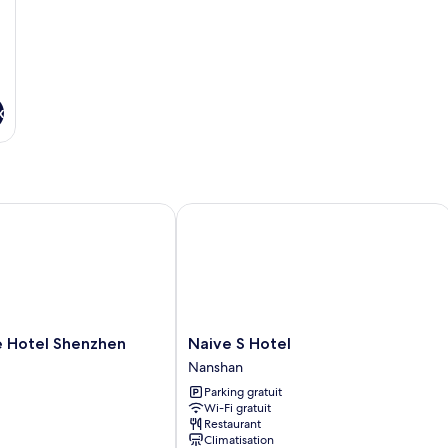
Fa
Su
x
Hotel Shenzhen
Naive S Hotel
Naive
e Hotel Shenzhen
Naive S Hotel
S
Nanshan
Hotel
Parking gratuit
Nanshan
Wi-Fi gratuit
Restaurant
Climatisation