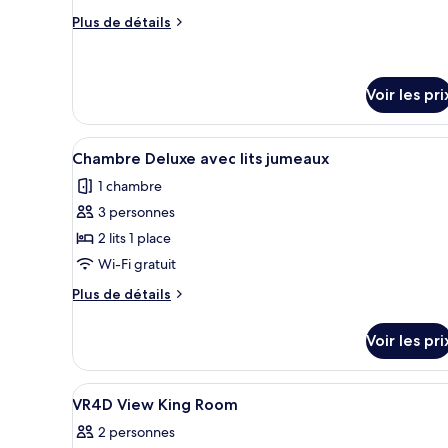
de
Plus
Plus de détails
chambre :
de
Appartement
détails
sur
Duplex
le
Voir les pri
Familial,
type
2
de
Afficher
Une chambre d’hôtel avec un gr
chambres
chambre
7
Chambre Deluxe avec lits jumeaux
Appartement
toutes
Duplex
1 chambre
les
Familial,
3 personnes
photos
2
chambres
pour
2 lits 1 place
ce
Wi-Fi gratuit
type
Plus
Plus de détails
de
de
chambre :
détails
Voir les pri
sur
Chambre
le
Deluxe
type
Afficher
Literie de qualité supérieure, 
avec
8
de
VR4D View King Room
toutes
chambre
lits
2 personnes
Chambre
les
jumeaux