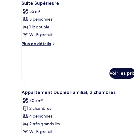
jumeaux
8
Suite Supérieure
Chambre
toutes
Standard
55 m²
les
avec
3 personnes
photos
lits
jumeaux
pour
1 lit double
ce
Wi-Fi gratuit
type
Plus
Plus de détails
de
de
chambre :
détails
sur
Suite
le
Supérieure
type
Voir les pri
de
chambre
Suite
Afficher
Une chambre d’hôtel avec un gr
2
Supérieure
Appartement Duplex Familial, 2 chambres
toutes
305 m²
les
2 chambres
photos
pour
4 personnes
ce
2 très grands lits
type
Wi-Fi gratuit