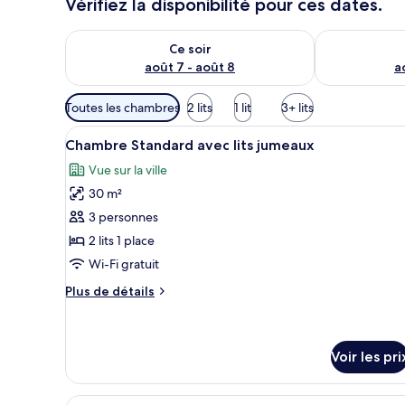
Vérifiez la disponibilité pour ces dates.
Vérifier la disponibilité pour ce soir août 7 - août 8
Vérifier la di
Ce soir
août 7 - août 8
a
Filtres
Toutes les chambres
2 lits
1 lit
3+ lits
disponibles
Afficher
Une chambre d’hôtel avec un gr
pour
3
Chambre Standard avec lits jumeaux
toutes
les
Vue sur la ville
les
chambres
30 m²
photos
pour
3 personnes
ce
2 lits 1 place
type
Wi-Fi gratuit
de
Plus
Plus de détails
chambre :
de
Chambre
détails
sur
Standard
le
Voir les pri
avec
type
lits
de
Afficher
Une chambre d’hôtel moderne a
chambre