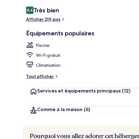
Avis
Très bien
8,4
8,4 sur 10
voyageurs
Afficher 219 avis
Piscine extér
Équipements populaires
Piscine
Wi-Fi gratuit
Climatisation
Tout afficher
Services et équipements principaux
(12)
Comme à la maison
(6)
Pourquoi vous allez adorer cet héberg