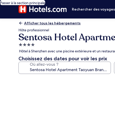
Passer à la section principale
Rechercher des voyage
Afficher tous les hébergements
Hôte professionnel
Sentosa Hotel Apartm
Hébergement
4.0 étoiles
Hôtel à Shenzhen avec une piscine extérieure et un restaura
Choisissez des dates pour voir les prix
Où allez-vous ?
Galerie
photos
de
l’hébergement
Sentosa