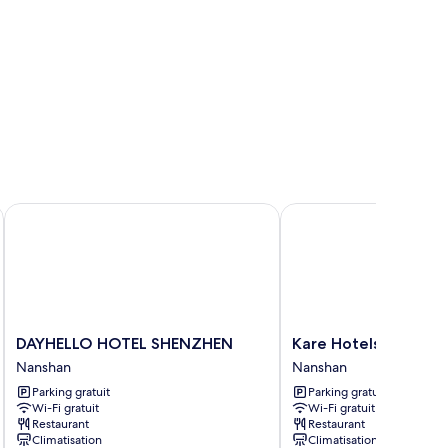
mily
ite
DAYHELLO HOTEL SHENZHEN
Kare Hotels
DAYHELLO
Kare
DAYHELLO HOTEL SHENZHEN
Kare Hotels
HOTEL
Hotels
Nanshan
Nanshan
SHENZHEN
Nanshan
Parking gratuit
Parking gratuit
Nanshan
Wi-Fi gratuit
Wi-Fi gratuit
Restaurant
Restaurant
Climatisation
Climatisation