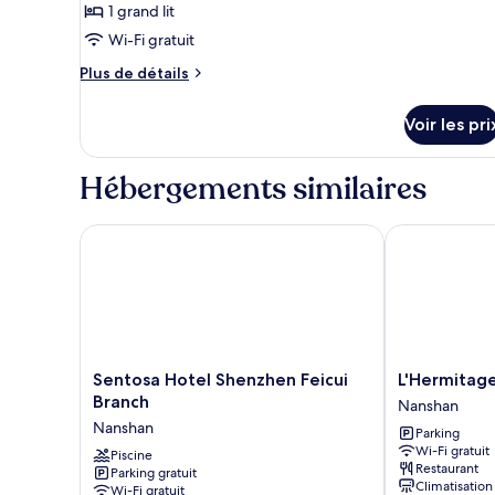
Deluxe
1 grand lit
photos
avec
pour
Wi-Fi gratuit
lits
ce
jumeaux
Plus
Plus de détails
type
de
détails
de
Voir les pri
sur
chambre :
le
VR4D
type
Hébergements similaires
View
de
chambre
King
VR4D
Sentosa Hotel Shenzhen Feicui Branch
L'Hermitage 
Room
View
King
Room
Sentosa
L'Hermitage
Sentosa Hotel Shenzhen Feicui
L'Hermitag
Hotel
Hotel
Branch
Nanshan
Shenzhen
Shenzhen
Nanshan
Parking
Feicui
Nanshan
Wi-Fi gratuit
Branch
Piscine
Restaurant
Parking gratuit
Nanshan
Climatisation
Wi-Fi gratuit