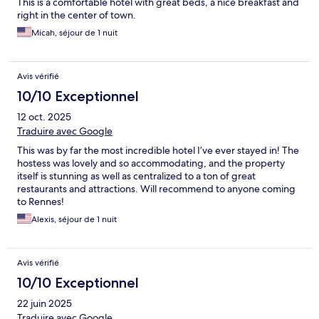
This is a comfortable hotel with great beds, a nice breakfast and
right in the center of town.
Micah, séjour de 1 nuit
Avis vérifié
10/10 Exceptionnel
12 oct. 2025
Traduire avec Google
This was by far the most incredible hotel I’ve ever stayed in! The
hostess was lovely and so accommodating, and the property
itself is stunning as well as centralized to a ton of great
restaurants and attractions. Will recommend to anyone coming
to Rennes!
Alexis, séjour de 1 nuit
Avis vérifié
10/10 Exceptionnel
22 juin 2025
Traduire avec Google