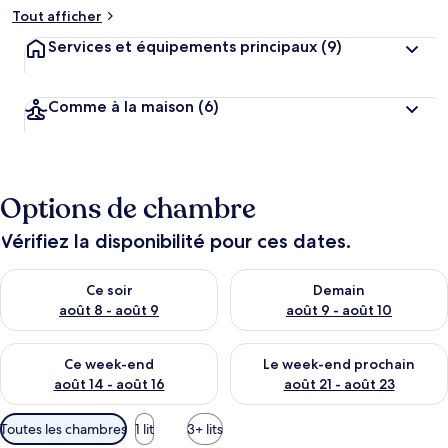
Tout afficher
Services et équipements principaux
(9)
Comme à la maison
(6)
Options de chambre
Vérifiez la disponibilité pour ces dates.
Vérifier la disponibilité pour ce soir août 8 - août 9
Vérifier la disponibilité pour 
Ce soir
Demain
août 8 - août 9
août 9 - août 10
Vérifier la disponibilité pour ce week-end août 14 - août 16
Vérifier la disponibilité pour
Ce week-end
Le week-end prochain
août 14 - août 16
août 21 - août 23
Filtres
Toutes les chambres
1 lit
3+ lits
disponibles