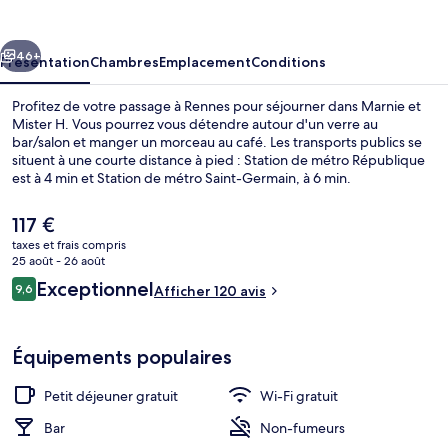
Mister
H
cédent
Suivant
46+
Présentation
Chambres
Emplacement
Conditions
Profitez de votre passage à Rennes pour séjourner dans Marnie et
Mister H. Vous pourrez vous détendre autour d'un verre au
bar/salon et manger un morceau au café. Les transports publics se
situent à une courte distance à pied : Station de métro République
est à 4 min et Station de métro Saint-Germain, à 6 min.
Le
117 €
prix
taxes et frais compris
actuel
25 août - 26 août
Détail de l’intérieur
est
Avis
Exceptionnel
9,6
Afficher 120 avis
de
9,6 sur 10
voyageurs
117 €.
Équipements populaires
Petit déjeuner gratuit
Wi-Fi gratuit
Bar
Non-fumeurs