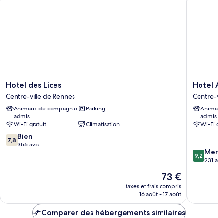
Appartement
Familial,
3
chambres
(Iris)
Hotel
Hotel
Hotel des Lices
Hotel 
des
Anne
Centre-ville de Rennes
Centre-v
Lices
de
Animaux de compagnie
Parking
Anima
Centre-
Bretagn
admis
admis
ville
Centre-
Wi-Fi gratuit
Climatisation
Wi-Fi 
de
ville
7.8
Rennes
Bien
de
7,8
sur
356 avis
Rennes
9.2
Mer
10,
9,2
sur
231 a
Bien,
10,
356 avis
Le
73 €
Merveill
nouveau
231 avis
taxes et frais compris
prix
16 août - 17 août
est
de
Comparer des hébergements similaires