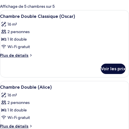
pour
Affichage de 5 chambres sur 5
les
Afficher
Un lit bien fait, avec une couverture 
5
Chambre Double Classique (Oscar)
chambres
toutes
16 m²
les
2 personnes
photos
pour
1 lit double
ce
Wi-Fi gratuit
type
Plus
Plus de détails
de
de
chambre :
détails
Voir les prix
sur
Chambre
le
Double
type
Afficher
Un lit bien fait, avec une tête de lit, 
Classique
7
de
Chambre Double (Alice)
toutes
chambre
(Oscar)
16 m²
Chambre
les
Double
2 personnes
photos
Classique
pour
1 lit double
(Oscar)
ce
Wi-Fi gratuit
type
Plus
Plus de détails