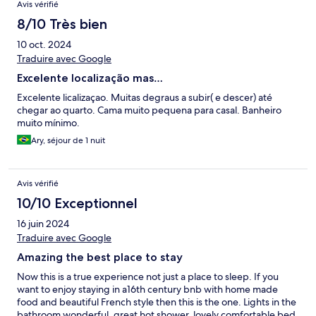
Avis vérifié
8/10 Très bien
10 oct. 2024
Traduire avec Google
Excelente localização mas…
Excelente licalizaçao. Muitas degraus a subir( e descer) até
chegar ao quarto. Cama muito pequena para casal. Banheiro
muito mínimo.
Ary, séjour de 1 nuit
Avis vérifié
10/10 Exceptionnel
16 juin 2024
Traduire avec Google
Amazing the best place to stay
Now this is a true experience not just a place to sleep. If you
want to enjoy staying in a16th century bnb with home made
food and beautiful French style then this is the one. Lights in the
bathroom wonderful, great hot shower, lovely comfortable bed