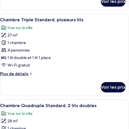
Voir les prix
sur
Double
le
Standard
type
Afficher
Une chambre d’hôtel moderne avec deux
10
de
Chambre Triple Standard, plusieurs lits
toutes
chambre
Vue sur la ville
Chambre
les
Double
27 m²
photos
Standard
pour
1 chambre
ce
4 personnes
type
1 lit double et 1 lit 1 place
de
Wi-Fi gratuit
chambre :
Plus
Plus de détails
Chambre
de
Triple
détails
Voir les prix
Standard,
sur
le
plusieurs
type
Afficher
Chambre Quadruple Standard, 2 lits dou
lits
11
de
Chambre Quadruple Standard, 2 lits doubles
toutes
chambre
Vue sur la ville
Chambre
les
Triple
28 m²
photos
Standard,
pour
1 chambre