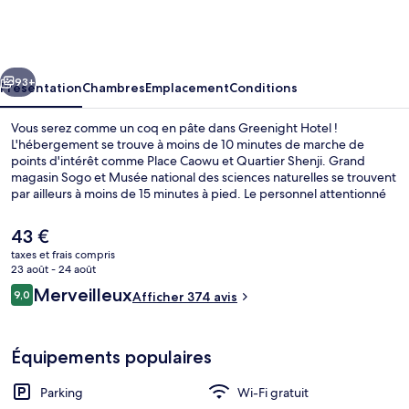
Hotel
cédent
Suivant
93+
Présentation
Chambres
Emplacement
Conditions
Vous serez comme un coq en pâte dans Greenight Hotel !
L'hébergement se trouve à moins de 10 minutes de marche de
points d'intérêt comme Place Caowu et Quartier Shenji. Grand
magasin Sogo et Musée national des sciences naturelles se trouvent
par ailleurs à moins de 15 minutes à pied. Le personnel attentionné
et la présentation générale remportent un vif succès auprès des
autres voyageurs.
Le
43 €
prix
taxes et frais compris
actuel
23 août - 24 août
Hall
est
Avis
Merveilleux
9,0
Afficher 374 avis
de
9,0 sur 10
voyageurs
43 €.
Équipements populaires
Parking
Wi-Fi gratuit