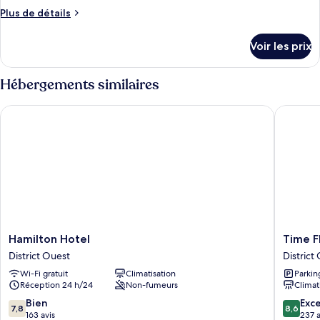
ce
Plus
Plus de détails
type
de
détails
de
Voir les prix
sur
chambre :
le
Single
type
Hébergements similaires
Room
de
chambre
Hamilton Hotel
Time Fly
Single
Room
Hamilton
Time
Hamilton Hotel
Time F
Hotel
Flyer
District Ouest
District
District
Hotel
Wi-Fi gratuit
Climatisation
Parkin
Ouest
District
Réception 24 h/24
Non-fumeurs
Climat
Ouest
7.8
8.6
Bien
Exce
7,8
8,6
sur
sur
163 avis
237 a