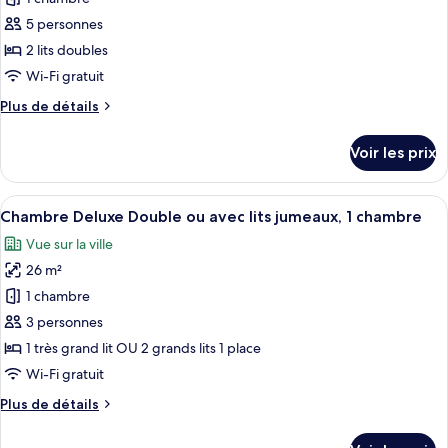
plusieurs
ce
lits
5 personnes
type
2 lits doubles
de
Wi-Fi gratuit
chambre :
Plus
Plus de détails
Chambre
de
Quadruple
détails
Voir les prix
Standard,
sur
le
2
type
Afficher
Une chambre d’hôtel moderne, dotée d’u
lits
5
de
Chambre Deluxe Double ou avec lits jumeaux, 1 chambre
toutes
doubles
chambre
Vue sur la ville
Chambre
les
Quadruple
26 m²
photos
Standard,
pour
1 chambre
2
ce
lits
3 personnes
doubles
type
1 très grand lit OU 2 grands lits 1 place
de
Wi-Fi gratuit
chambre :
Plus
Plus de détails
Chambre
de
Deluxe
détails