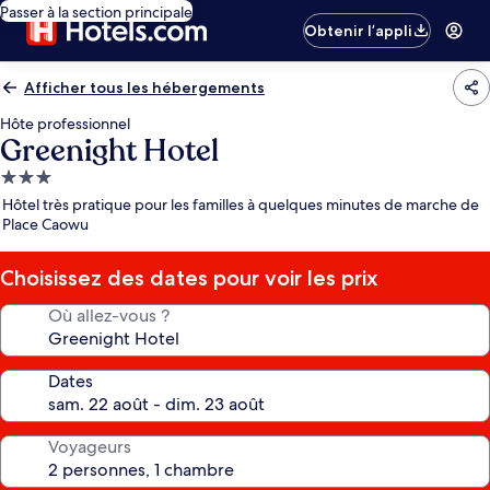
Passer à la section principale
Obtenir l’appli
Afficher tous les hébergements
Hôte professionnel
Greenight Hotel
Hébergement
3.0 étoiles
Hôtel très pratique pour les familles à quelques minutes de marche de
Place Caowu
Choisissez des dates pour voir les prix
Où allez-vous ?
Dates
Voyageurs