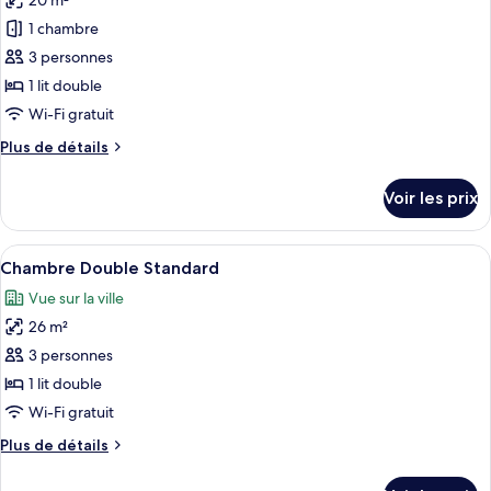
20 m²
photos
place
Standard,
pour
1 chambre
1
ce
lit
3 personnes
une
type
1 lit double
place
de
Wi-Fi gratuit
chambre :
Plus
Plus de détails
Chambre
de
Double
détails
Voir les prix
Élite,
sur
le
1
type
Afficher
Une chambre moderne avec un grand lit,
chambre
15
de
Chambre Double Standard
toutes
chambre
Vue sur la ville
Chambre
les
Double
26 m²
photos
Élite,
pour
3 personnes
1
ce
chambre
1 lit double
type
Wi-Fi gratuit
de
Plus
Plus de détails
chambre :
de
Chambre
détails