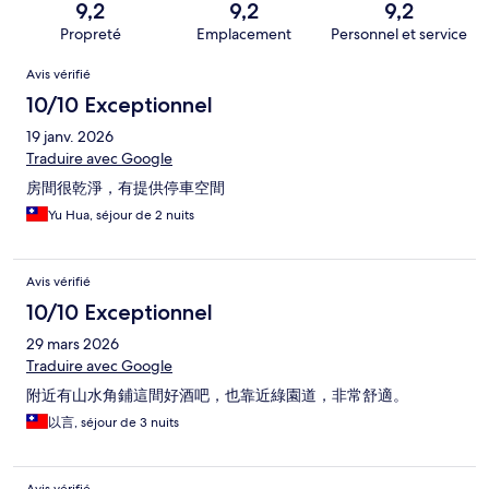
9,2
9,2
9,2
Propreté
Emplacement
Personnel et service
Avis
Avis vérifié
10/10 Exceptionnel
19 janv. 2026
Traduire avec Google
房間很乾淨，有提供停車空間
Yu Hua, séjour de 2 nuits
Avis vérifié
10/10 Exceptionnel
29 mars 2026
Traduire avec Google
附近有山水角鋪這間好酒吧，也靠近綠園道，非常舒適。
以言, séjour de 3 nuits