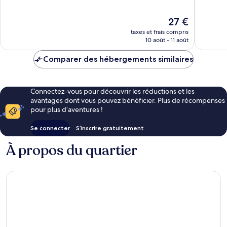
10,
10,
Bien,
Excellen
Le
27 €
163 avis
237 avis
nouveau
taxes et frais compris
prix
10 août - 11 août
est
de
Comparer des hébergements similaires
27 €
Connectez-vous pour découvrir les réductions et les
avantages dont vous pouvez bénéficier. Plus de récompenses
pour plus d’aventures !
Se connecter
S’inscrire gratuitement
À propos du quartier