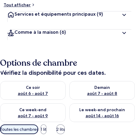
Tout afficher
Services et équipements principaux
(9)
Comme à la maison
(6)
Options de chambre
Vérifiez la disponibilité pour ces dates.
Vérifier la disponibilité pour ce soir août 6 - août 7
Vérifier la disponibilité pour 
Ce soir
Demain
août 6 - août 7
août 7 - août 8
Vérifier la disponibilité pour ce week-end août 7 - août 9
Vérifier la disponibilité pour 
Ce week-end
Le week-end prochain
août 7 - août 9
août 14 - août 16
Filtres
Toutes les chambres
1 lit
2 lits
disponibles