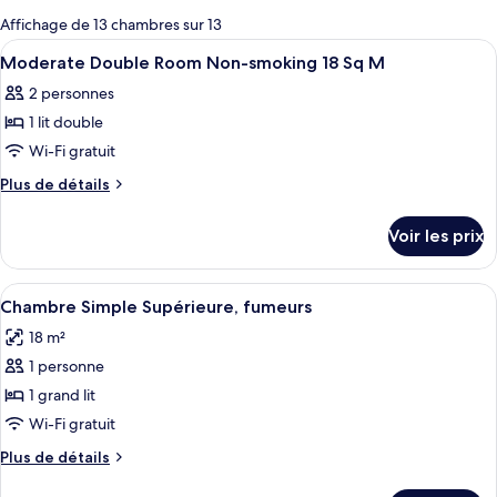
pour
Affichage de 13 chambres sur 13
les
Afficher
Une chambre d’hôtel comprenant un lit
1
Moderate Double Room Non-smoking 18 Sq M
chambres
toutes
2 personnes
les
1 lit double
photos
pour
Wi-Fi gratuit
ce
Plus
Plus de détails
type
de
détails
de
Voir les prix
sur
chambre :
le
Moderate
type
Afficher
Une chambre d’hôtel avec un grand lit
5
Double
de
Chambre Simple Supérieure, fumeurs
toutes
chambre
Room
18 m²
Moderate
les
Non-
Double
1 personne
photos
smoking
Room
pour
1 grand lit
Non-
18
ce
smoking
Wi-Fi gratuit
Sq
18
type
M
Plus
Plus de détails
Sq
de
de
M
détails