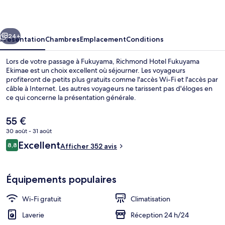
Fukuyama
Ekimae
cédent
Suivant
24+
Présentation
Chambres
Emplacement
Conditions
Lors de votre passage à Fukuyama, Richmond Hotel Fukuyama
Ekimae est un choix excellent où séjourner. Les voyageurs
profiteront de petits plus gratuits comme l'accès Wi-Fi et l'accès par
câble à Internet. Les autres voyageurs ne tarissent pas d'éloges en
ce qui concerne la présentation générale.
Le
55 €
prix
30 août - 31 août
actuel
Avis
Excellent
Extérieur
8,8
est
Afficher 352 avis
8,8 sur 10
voyageurs
de
55 €.
Équipements populaires
Wi-Fi gratuit
Climatisation
Laverie
Réception 24 h/24