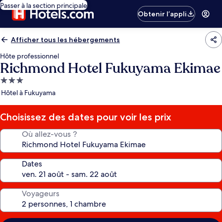
Passer à la section principale
Obtenir l’appli
Afficher tous les hébergements
Hôte professionnel
Richmond Hotel Fukuyama Ekimae
Hébergement
3.0 étoiles
Hôtel à Fukuyama
Choisissez des dates pour voir les prix
Où allez-vous ?
Dates
Voyageurs