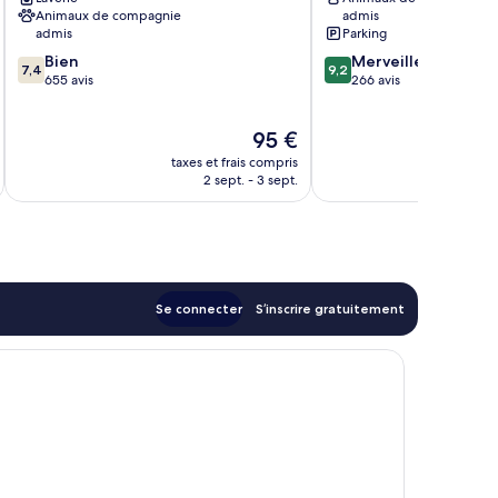
in
Animaux de compagnie
admis
Holstein
admis
Parking
7.4
9.2
Bien
Merveilleux
7,4
9,2
sur
sur
655 avis
266 avis
10,
10,
Bien,
Merveilleux,
Le
95 €
655 avis
266 avis
nouveau
taxes et frais compris
tax
prix
2 sept. - 3 sept.
est
de
95 €
Se connecter
S’inscrire gratuitement