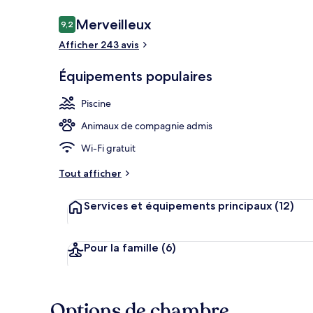
Avis
Merveilleux
9,2
9,2 sur 10
voyageurs
Afficher 243 avis
Plage, bar de
Équipements populaires
Piscine
Animaux de compagnie admis
Wi-Fi gratuit
Tout afficher
Services et équipements principaux
(12)
Pour la famille
(6)
Options de chambre