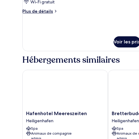
Wi-Fi gratuit
de
chambre :
Plus
Plus de détails
de
Chambre
détails
Double
sur
le
type
Voir les pri
de
chambre
Chambre
Hébergements similaires
Double
Hafenhotel Meereszeiten
Bretterbude 
Hafenhotel
Bretterbude
Hafenhotel Meereszeiten
Bretterbud
Meereszeiten
Heiligenhafen
Heiligenhafen
Heiligenhafen
Heiligenhafen
Heiligenhafen
Spa
Spa
Animaux de compagnie
Animaux de
admis
admis