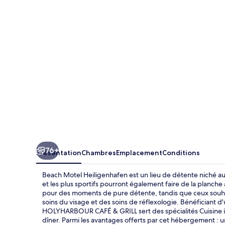
Heiligenhafen
76+
Présentation
Chambres
Emplacement
Conditions
Beach Motel Heiligenhafen est un lieu de détente niché au
et les plus sportifs pourront également faire de la planche 
pour des moments de pure détente, tandis que ceux souhai
soins du visage et des soins de réflexologie. Bénéficiant
HOLYHARBOUR CAFÉ & GRILL sert des spécialités Cuisine inte
dîner. Parmi les avantages offerts par cet hébergement : un 