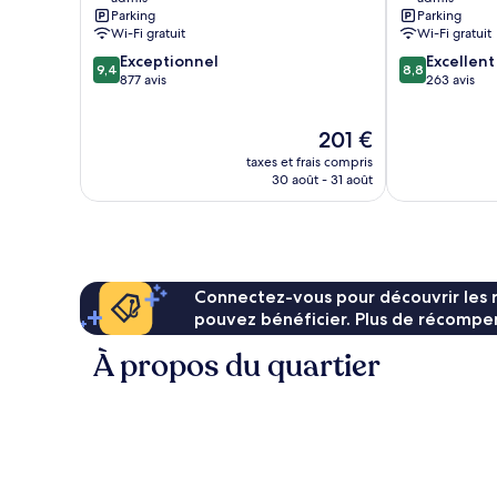
Parking
Parking
Wi-Fi gratuit
Wi-Fi gratuit
9.4
8.8
Exceptionnel
Excellent
9,4
8,8
sur
sur
877 avis
263 avis
10,
10,
Exceptionnel,
Excellent,
Le
201 €
877 avis
263 avis
nouveau
taxes et frais compris
prix
30 août - 31 août
est
de
201 €
Connectez-vous pour découvrir les 
pouvez bénéficier. Plus de récompen
À propos du quartier