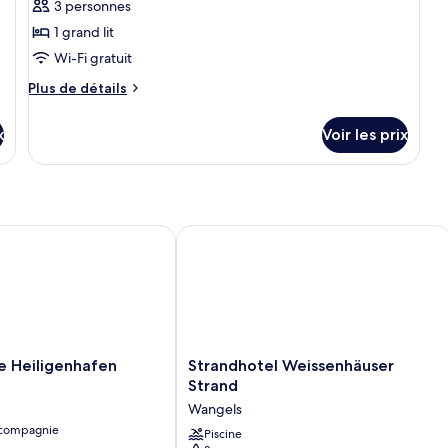
3 personnes
de
1 grand lit
chambre :
Loft
Wi-Fi gratuit
Plus
Plus de détails
de
détails
x
Voir les prix
sur
le
type
de
chambre
Loft
Heiligenhafen
Strandhotel Weissenhäuser Strand
Strandhotel
e Heiligenhafen
Strandhotel Weissenhäuser
Weissenhäuser
Strand
Strand
Wangels
Wangels
 compagnie
Piscine