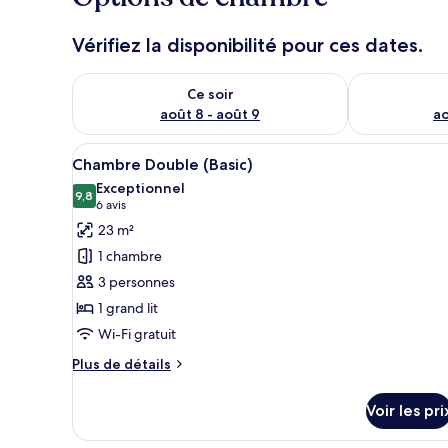
Vérifiez la disponibilité pour ces dates.
Vérifier la disponibilité pour ce soir août 8 - août 9
Vérifier la di
Ce soir
août 8 - août 9
ao
Afficher
Une chambre à coucher avec un 
3
Chambre Double (Basic)
toutes
Exceptionnel
les
9,8
9,8 sur 10
(6 avis)
6 avis
photos
23 m²
pour
1 chambre
ce
3 personnes
type
1 grand lit
de
Wi-Fi gratuit
chambre :
Chambre
Plus
Plus de détails
Double
de
détails
(Basic)
Voir les pri
sur
le