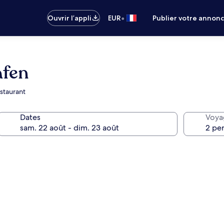
•
Ouvrir l’appli
EUR
Publier votre annon
afen
estaurant
Dates
Voya