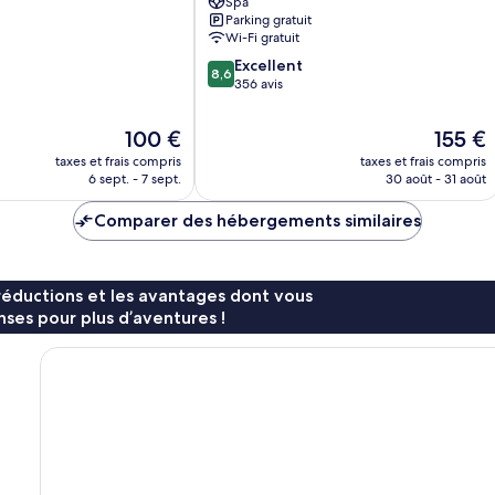
Spa
Parking gratuit
Wi-Fi gratuit
8.6
Excellent
8,6
sur
356 avis
10,
Excellent,
Le
Le
100 €
155 €
356 avis
nouveau
nouveau
taxes et frais compris
taxes et frais compris
prix
prix
6 sept. - 7 sept.
30 août - 31 août
est
est
de
de
Comparer des hébergements similaires
100 €
155 €
réductions et les avantages dont vous
ses pour plus d’aventures !