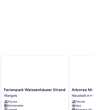
Ferienpark Weissenhäuser Strand
Arborea Marina Resort
Ferienpark
Arborea
Ferienpark Weissenhäuser Strand
Arborea Marina Reso
Weissenhäuser
Marina
Wangels
Neustadt in Holstein
Strand
Resort
Piscine
Piscine
Wangels
Neustadt
Kitchenette
Spa
Neustadt
Laverie
Animaux de compagnie