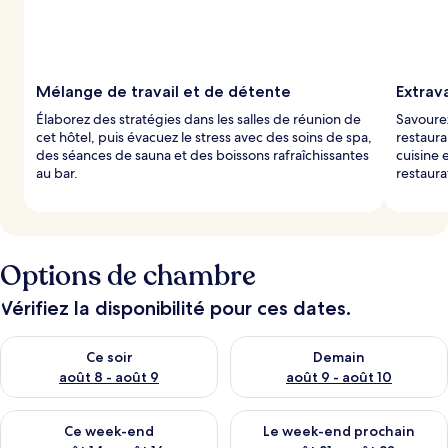
Mélange de travail et de détente
Extrav
Élaborez des stratégies dans les salles de réunion de
Savourez
cet hôtel, puis évacuez le stress avec des soins de spa,
restaura
des séances de sauna et des boissons rafraîchissantes
cuisine
au bar.
restaura
Options de chambre
Vérifiez la disponibilité pour ces dates.
Vérifier la disponibilité pour ce soir août 8 - août 9
Vérifier la disponibilité pour 
Ce soir
Demain
août 8 - août 9
août 9 - août 10
Vérifier la disponibilité pour ce week-end août 14 - août 16
Vérifier la disponibilité pour
Ce week-end
Le week-end prochain