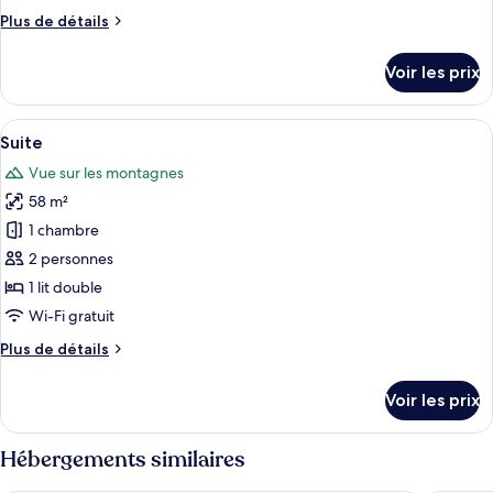
chambre :
Plus
Plus de détails
Suite
de
Deluxe
détails
Voir les prix
sur
le
type
Afficher
Une chambre d’hôtel dotée d’un grand l
7
de
Suite
toutes
chambre
Vue sur les montagnes
Suite
les
Deluxe
58 m²
photos
pour
1 chambre
ce
2 personnes
type
1 lit double
de
Wi-Fi gratuit
chambre :
Plus
Plus de détails
Suite
de
détails
Voir les prix
sur
le
type
Hébergements similaires
de
chambre