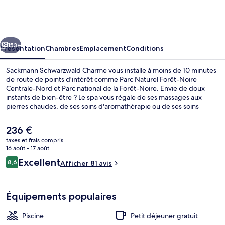
Schwarzwald
Charme
cédent
Suivant
153+
Présentation
Chambres
Emplacement
Conditions
Sackmann Schwarzwald Charme vous installe à moins de 10 minutes
de route de points d'intérêt comme Parc Naturel Forêt-Noire
Centrale-Nord et Parc national de la Forêt-Noire. Envie de doux
instants de bien-être ? Le spa vous régale de ses massages aux
pierres chaudes, de ses soins d'aromathérapie ou de ses soins
ayurvédiques. Figurant parmi les 4 restaurants, l'établissement
Schlossberg vous ouvre ses portes pour le dîner et vous propose
Le
236 €
des spécialités Cuisine européenne moderne. Cet hôtel de luxe
prix
taxes et frais compris
abrite en outre une piscine couverte, une piscine extérieure et un
actuel
16 août - 17 août
bar / salon. Les transports publics sont tout proches. Station S-Bahn
Terrasse sur le toit
est
Avis
de Schwarzenberg se situe à seulement 3 min à pied.
Excellent
8,6
Afficher 81 avis
de
8,6 sur 10
voyageurs
236 €.
Équipements populaires
Piscine
Petit déjeuner gratuit