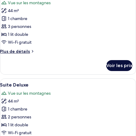
Vue sur les montagnes
Chambre
les
Double
44 m²
photos
Deluxe
pour
1 chambre
ce
3 personnes
type
1 lit double
de
Wi-Fi gratuit
chambre :
Plus
Plus de détails
Suite
de
Junior,
détails
Voir les prix
véranda
sur
le
type
Afficher
Un salon moderne avec un plancher en 
10
de
Suite Deluxe
toutes
chambre
Vue sur les montagnes
Suite
les
Junior,
44 m²
photos
véranda
pour
1 chambre
ce
2 personnes
type
1 lit double
de
Wi-Fi gratuit