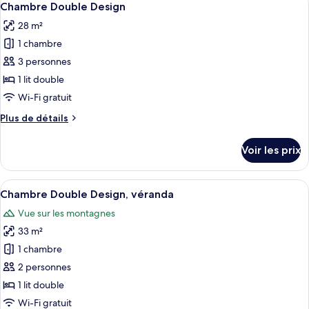
balcon
3
de
Chambre Double Design
toutes
chambre
28 m²
Chambre
les
Double
1 chambre
photos
Classique,
pour
3 personnes
balcon
ce
1 lit double
type
Wi-Fi gratuit
de
Plus
Plus de détails
chambre :
de
Chambre
détails
Voir les prix
sur
Double
le
Design
type
Afficher
Une chambre moderne avec un canapé, 
5
de
Chambre Double Design, véranda
toutes
chambre
Vue sur les montagnes
Chambre
les
Double
33 m²
photos
Design
pour
1 chambre
ce
2 personnes
type
1 lit double
de
Wi-Fi gratuit