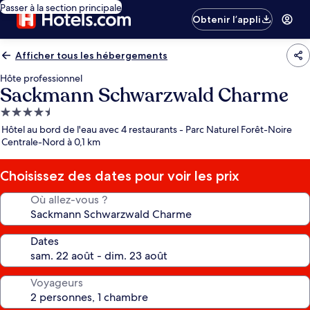
Passer à la section principale
Obtenir l’appli
Afficher tous les hébergements
Hôte professionnel
Sackmann Schwarzwald Charme
Hébergement
4.5 étoiles
Hôtel au bord de l'eau avec 4 restaurants - Parc Naturel Forêt-Noire
Centrale-Nord à 0,1 km
Choisissez des dates pour voir les prix
Où allez-vous ?
Dates
Voyageurs