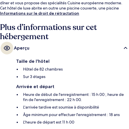
dîner et vous propose des spécialités Cuisine européenne moderne.
Cet hôtel de luxe abrite en outre une piscine couverte, une piscine
extérieure et un bar / salon. Les transports publics sont tout proches.
Informations sur le droit de rétractation
Station S-Bahn de Schwarzenberg se situe à seulement 3 min à pied.
Plus d’informations sur cet
hébergement
Aperçu
Taille de l'hôtel
Hôtel de 82 chambres
Sur 3 étages
Arrivée et départ
Heure de début de l'enregistrement : 15 h 00 ; heure de
fin de l'enregistrement : 22 h 00.
L'arrivée tardive est soumise à disponibilité
Âge minimum pour effectuer l'enregistrement : 18 ans
L'heure de départ est 11 h 00