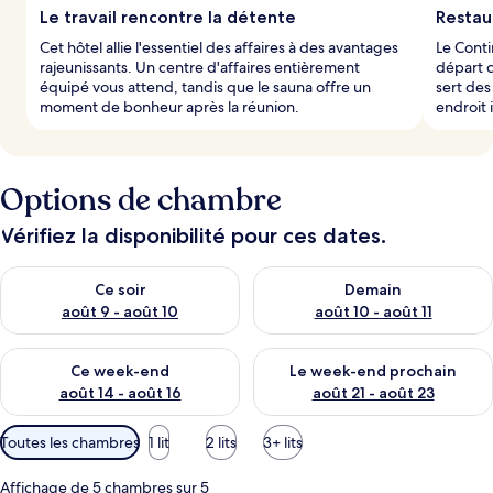
Le travail rencontre la détente
Restau
Cet hôtel allie l'essentiel des affaires à des avantages
Le Conti
rajeunissants. Un centre d'affaires entièrement
départ c
équipé vous attend, tandis que le sauna offre un
sert des
moment de bonheur après la réunion.
endroit 
Options de chambre
Vérifiez la disponibilité pour ces dates.
Vérifier la disponibilité pour ce soir août 9 - août 10
Vérifier la disponibilité pour 
Ce soir
Demain
août 9 - août 10
août 10 - août 11
Vérifier la disponibilité pour ce week-end août 14 - août 16
Vérifier la disponibilité pour
Ce week-end
Le week-end prochain
août 14 - août 16
août 21 - août 23
Filtres
Toutes les chambres
1 lit
2 lits
3+ lits
disponibles
pour
Affichage de 5 chambres sur 5