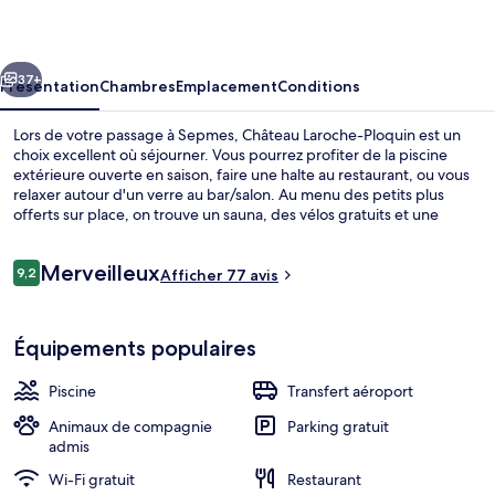
Ploquin
cédent
Suivant
37+
Présentation
Chambres
Emplacement
Conditions
Lors de votre passage à Sepmes, Château Laroche-Ploquin est un
choix excellent où séjourner. Vous pourrez profiter de la piscine
extérieure ouverte en saison, faire une halte au restaurant, ou vous
relaxer autour d'un verre au bar/salon. Au menu des petits plus
offerts sur place, on trouve un sauna, des vélos gratuits et une
terrasse. Sympa non ?
Avis
Merveilleux
9,2
Afficher 77 avis
9,2 sur 10
voyageurs
Chambre Triple Supérieure, salle de ba
Équipements populaires
Piscine
Transfert aéroport
Animaux de compagnie
Parking gratuit
admis
Wi-Fi gratuit
Restaurant