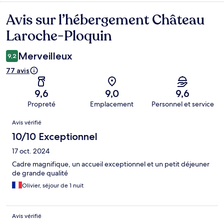
Avis sur l’hébergement Château
Avis
Laroche-Ploquin
Merveilleux
9,2
77 avis
9,6
9,0
9,6
Propreté
Emplacement
Personnel et service
Avis
Avis vérifié
10/10 Exceptionnel
17 oct. 2024
Cadre magnifique, un accueil exceptionnel et un petit déjeuner
de grande qualité
Olivier, séjour de 1 nuit
Avis vérifié