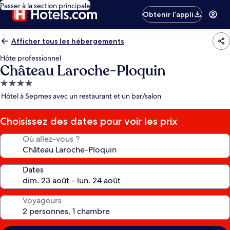
Passer à la section principale
Obtenir l’appli
Afficher tous les hébergements
Hôte professionnel
Château Laroche-Ploquin
Hébergement
4.0 étoiles
Hôtel à Sepmes avec un restaurant et un bar/salon
Choisissez des dates pour voir les prix
Où allez-vous ?
Dates
Voyageurs