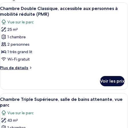
les
Afficher
Une chambre d’hôtel avec un lit, un t
5
Chambre Double Classique, accessible aux personnes à
chambres
toutes
mobilité réduite (PMR)
les
Vue sur le parc
photos
25 m²
pour
1 chambre
ce
type
2 personnes
de
1 très grand lit
chambre :
Wi-Fi gratuit
Chambre
Plus
Plus de détails
Double
de
Classique,
détails
Voir les prix
sur
accessible
le
aux
type
Afficher
Une chambre spacieuse avec un grand li
personnes
4
de
Chambre Triple Supérieure, salle de bains attenante, vue
toutes
à
chambre
parc
Chambre
les
mobilité
Vue sur le parc
Double
photos
réduite
Classique,
43 m²
pour
(PMR)
accessible
1 chambre