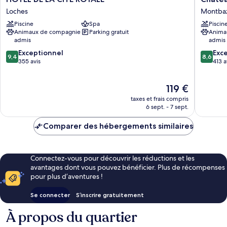
DE
d'Artign
Loches
Montba
LA
Montba
Piscine
Spa
Piscin
CITÉ
Animaux de compagnie
Parking gratuit
Anima
ROYALE
admis
admis
Loches
9.4
8.6
Exceptionnel
Exce
9,4
8,6
sur
sur
355 avis
413 a
10,
10,
Exceptionnel,
Excellen
Le
119 €
355 avis
413 avis
nouveau
taxes et frais compris
prix
6 sept. - 7 sept.
est
de
Comparer des hébergements similaires
119 €
Connectez-vous pour découvrir les réductions et les
avantages dont vous pouvez bénéficier. Plus de récompenses
pour plus d’aventures !
Se connecter
S’inscrire gratuitement
À propos du quartier