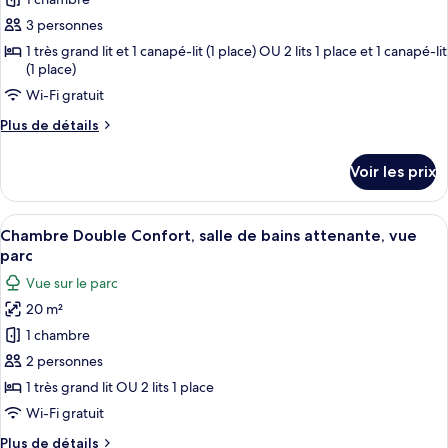
ce
aux
personnes
type
3 personnes
à
de
1 très grand lit et 1 canapé-lit (1 place) OU 2 lits 1 place et 1 canapé-lit
mobilité
(1 place)
chambre :
réduite
Chambre
(PMR)
Wi-Fi gratuit
Triple
Plus
Plus de détails
Supérieure,
de
détails
salle
Voir les prix
sur
de
le
bains
type
Afficher
Chambre Double Confort, salle de bains
attenante,
8
de
Chambre Double Confort, salle de bains attenante, vue
toutes
chambre
vue
parc
Chambre
les
parc
Vue sur le parc
Triple
photos
Supérieure,
20 m²
pour
salle
1 chambre
ce
de
bains
type
2 personnes
attenante,
de
1 très grand lit OU 2 lits 1 place
vue
chambre :
parc
Wi-Fi gratuit
Chambre
Plus
Plus de détails