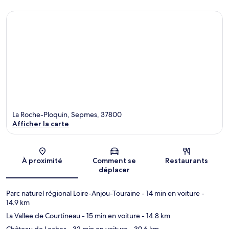
La Roche-Ploquin, Sepmes, 37800
Afficher la carte
Carte
À proximité
Comment se
Restaurants
déplacer
Parc naturel régional Loire-Anjou-Touraine
- 14 min en voiture
-
14.9 km
La Vallee de Courtineau
- 15 min en voiture
- 14.8 km
Château de Loches
- 32 min en voiture
- 39.6 km