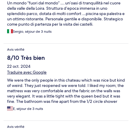
Un mondo “fuori dal mondo” ….un’oasi di tranquillità nel cuore
della valle della Loira. Struttura d’epoca immersa in uno
splendido parco, dotata di molti comfort …piscina spa palestra e
un ottimo ristorante. Personale gentile e disponibile. Strategico
come punto di partenza per la visita dei castelli.
Sergio, séjour de 3 nuits
Avis vérifié
8/10 Très bien
22 oct. 2024
Traduire avec Google
We were the only people in this chateau which was nice but kind
of weird. They just reopened we were told. I liked my room; the
mattress was very comfortable and the fabric on the walls was
very elegant. It was a little tight with the queen bed but it was
fine. The bathroom was fine apart from the 1/2 circle shower
which I continuously banged into while showering. Other than
E, séjour de 3 nuits
that it was fine. The staff was very nice and helpful. Nothing
around this place; in the middle of nowhere.
Avis vérifié