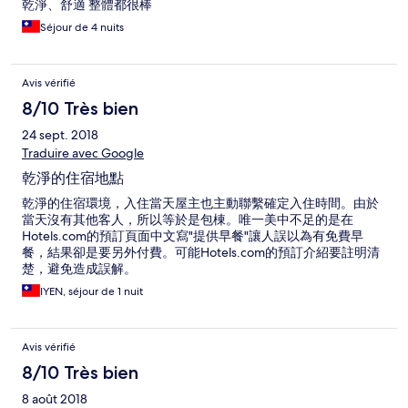
乾淨、舒適 整體都很棒
dusche ist schön kräftig und sofort warm. gemütlich fand ich es
insgesamt nicht und für die lage zu teuer. wer sonnenlicht und
Séjour de 4 nuits
sauerstoff nicht mag findet hier eine preiswerte unterkunft.
frech finde ich die ansage "kostenlose parkplätze": es gibt
genau einen der zum grundstück gehört. und auf der engen
Avis vérifié
strasse darf natürlich kostenlos geparkt werden da es dort kein
8/10 Très bien
halte oder parkverbot gibt. wenn denn auf der straße platz ist -
entsprechend der lage reisen viele gäste per PKW an. es macht
24 sept. 2018
keinen spass auf engem raum zu rangieren, sich irgendwo
Traduire avec Google
reinzuquetschen
乾淨的住宿地點
乾淨的住宿環境，入住當天屋主也主動聯繫確定入住時間。由於
當天沒有其他客人，所以等於是包棟。唯一美中不足的是在
Hotels.com的預訂頁面中文寫"提供早餐"讓人誤以為有免費早
餐，結果卻是要另外付費。可能Hotels.com的預訂介紹要註明清
楚，避免造成誤解。
IYEN, séjour de 1 nuit
Avis vérifié
8/10 Très bien
8 août 2018