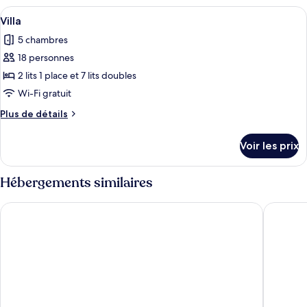
Supérieure
type
Afficher
Une chambre d’hôtel avec un grand lit
5
de
Villa
toutes
chambre
5 chambres
Chambre
les
Supérieure
18 personnes
photos
pour
2 lits 1 place et 7 lits doubles
ce
Wi-Fi gratuit
type
Plus
Plus de détails
de
de
chambre :
détails
Voir les prix
sur
Villa
le
type
Hébergements similaires
de
chambre
Pet Rainbow Maison Resort Hotel
Black Ho
Villa