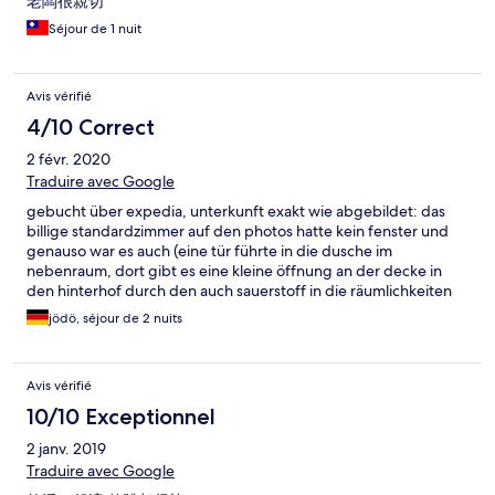
老闆很親切
Séjour de 1 nuit
Avis vérifié
4/10 Correct
2 févr. 2020
Traduire avec Google
gebucht über expedia, unterkunft exakt wie abgebildet: das
billige standardzimmer auf den photos hatte kein fenster und
genauso war es auch (eine tür führte in die dusche im
nebenraum, dort gibt es eine kleine öffnung an der decke in
den hinterhof durch den auch sauerstoff in die räumlichkeiten
gelangen kann), das zimmer ist direkt neben der küche so das
jödö, séjour de 2 nuits
man morgends keinen weckdienst braucht denn das erledigen
die mitbewohner bei nutzung derselben automatisch: durch die
dünne tür hört man die geschäftige küchenbenutzung und
Avis vérifié
kann durch die nase heiter mitraten was gerade zum frühstück
zubereitet wird. auf den zimmern soll man nicht essen, trinken
10/10 Exceptionnel
und keine tiere mitbringen - an letzteres hielt sich die
2 janv. 2019
vermieterin selber nicht als ihre zwei dackel munter durch die
bude wuselten bevor sie sie in ihr auto verwies. ausreichend
Traduire avec Google
sauber, das innere der wohnung ist liebevoll gestaltet. die