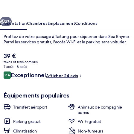
cédent
Suivant
27+
Présentation
Chambres
Emplacement
Conditions
Profitez de votre passage à Taitung pour séjourner dans Sea Rhyme.
Parmi les services gratuits, l'accès Wi-Fi et le parking sans voiturier.
Le
39 €
prix
taxes et frais compris
actuel
7 août - 8 août
est
Avis
Exceptionnel
9,4
Afficher 24 avis
de
9,4 sur 10
voyageurs
39 €.
Extérieur
Équipements populaires
Transfert aéroport
Animaux de compagnie
admis
Parking gratuit
Wi-Fi gratuit
Climatisation
Non-fumeurs