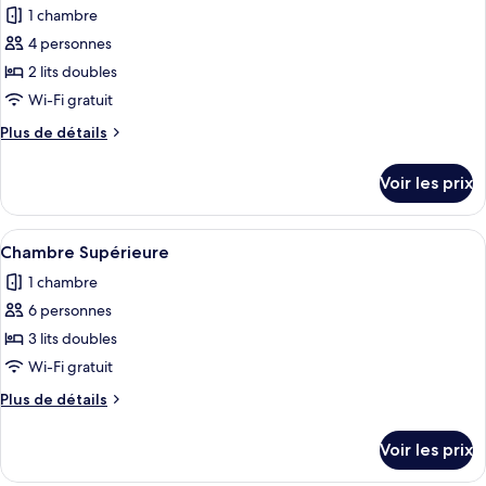
chambre
1 chambre
Chambre
les
Quadruple
4 personnes
photos
Confort
pour
2 lits doubles
ce
Wi-Fi gratuit
type
Plus
Plus de détails
de
de
chambre :
détails
Voir les prix
sur
Chambre
le
Quadruple
type
Afficher
Une chambre d’hôtel avec un grand lit
Standard
5
de
Chambre Supérieure
toutes
chambre
1 chambre
Chambre
les
Quadruple
6 personnes
photos
Standard
pour
3 lits doubles
ce
Wi-Fi gratuit
type
Plus
Plus de détails
de
de
chambre :
détails
Voir les prix
sur
Chambre
le