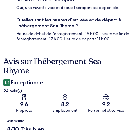
Oui, une navette vers et depuis l'aéroport est disponible.
Quelles sont les heures d'arrivée et de départ à
l'hébergement Sea Rhyme ?
Heure de début de l'enregistrement : 15 h 00 ; heure de fin de
l'enregistrement : 17 h 00. Heure de départ : 11 h 00.
Avis sur l’hébergement Sea
Avis
Rhyme
Exceptionnel
9,4
24 avis
9,6
8,2
9,2
Propreté
Emplacement
Personnel et service
Avis
Avis vérifié
8/10 Très bien