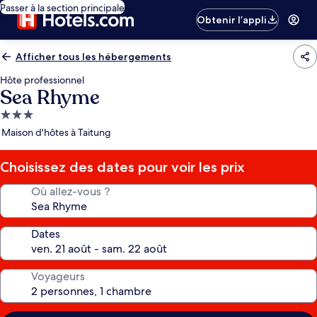
Passer à la section principale
Obtenir l’appli
Afficher tous les hébergements
Hôte professionnel
Sea Rhyme
Hébergement
3.0 étoiles
Maison d'hôtes à Taitung
Choisissez des dates pour voir les prix
Où allez-vous ?
Dates
Voyageurs