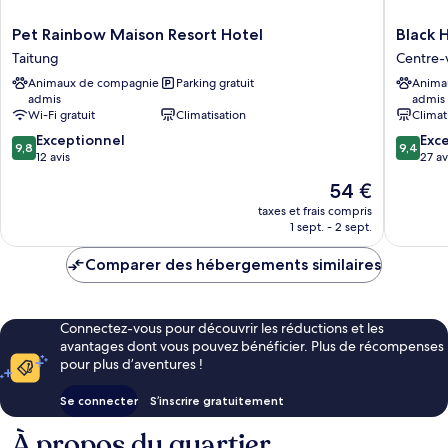
Pet
Black
Pet Rainbow Maison Resort Hotel
Black 
Rainbow
House
Taitung
Centre-v
Maison
Centre-
Animaux de compagnie
Parking gratuit
Anima
Resort
ville
admis
admis
Hotel
de
Wi-Fi gratuit
Climatisation
Climat
Taitung
Taitung
9.8
9.4
Exceptionnel
Exc
9,8
9,4
sur
sur
12 avis
27 av
10,
10,
Le
54 €
Exceptionnel,
Exceptio
nouveau
12 avis
27 avis
taxes et frais compris
prix
1 sept. - 2 sept.
est
de
Comparer des hébergements similaires
54 €
Connectez-vous pour découvrir les réductions et les
avantages dont vous pouvez bénéficier. Plus de récompenses
pour plus d’aventures !
Se connecter
S’inscrire gratuitement
À propos du quartier