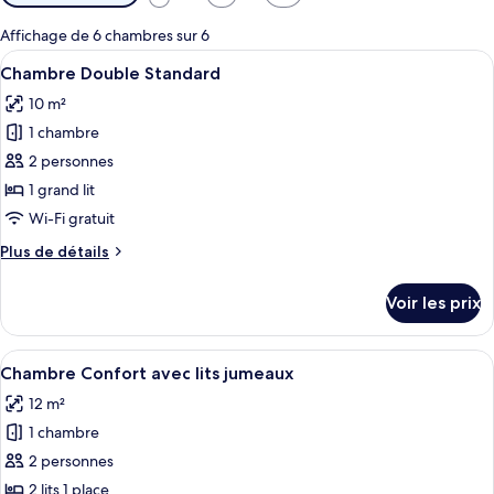
disponibles
pour
Affichage de 6 chambres sur 6
les
Afficher
Une chambre à coucher comprenant un l
5
Chambre Double Standard
chambres
toutes
10 m²
les
1 chambre
photos
pour
2 personnes
ce
1 grand lit
type
Wi-Fi gratuit
de
Plus
Plus de détails
chambre :
de
Chambre
détails
Voir les prix
sur
Double
le
Standard
type
Afficher
Une chambre d’hôtel avec un lit, un bu
3
de
Chambre Confort avec lits jumeaux
toutes
chambre
12 m²
Chambre
les
Double
1 chambre
photos
Standard
pour
2 personnes
ce
2 lits 1 place