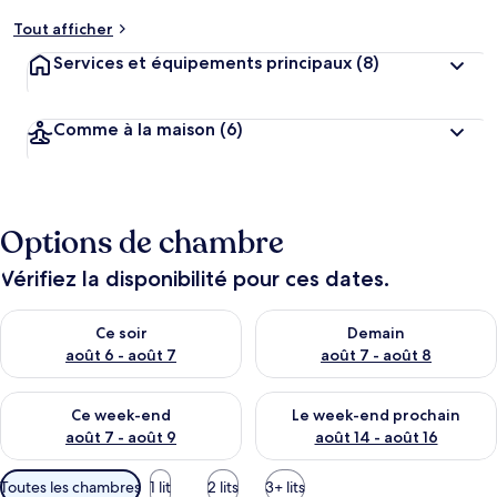
Tout afficher
Services et équipements principaux
(8)
Comme à la maison
(6)
Options de chambre
Vérifiez la disponibilité pour ces dates.
Vérifier la disponibilité pour ce soir août 6 - août 7
Vérifier la disponibilité pour 
Ce soir
Demain
août 6 - août 7
août 7 - août 8
Vérifier la disponibilité pour ce week-end août 7 - août 9
Vérifier la disponibilité pour 
Ce week-end
Le week-end prochain
août 7 - août 9
août 14 - août 16
Filtres
Toutes les chambres
1 lit
2 lits
3+ lits