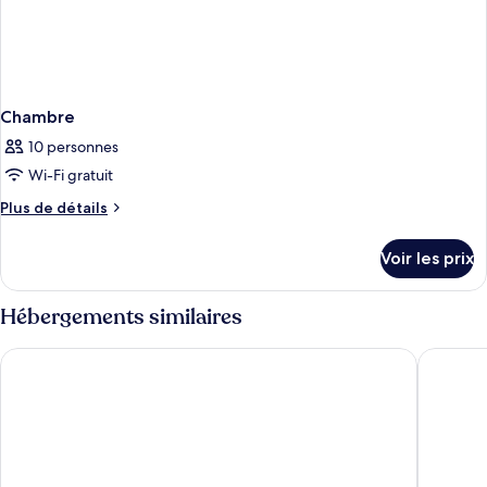
l'océan
Chambre
10 personnes
Wi-Fi gratuit
Plus
Plus de détails
de
détails
Voir les prix
sur
le
type
Hébergements similaires
de
chambre
The Rif at Mangrove Beach Corendon Curacao All-Inclusive, C
LionsDiv
Chambre