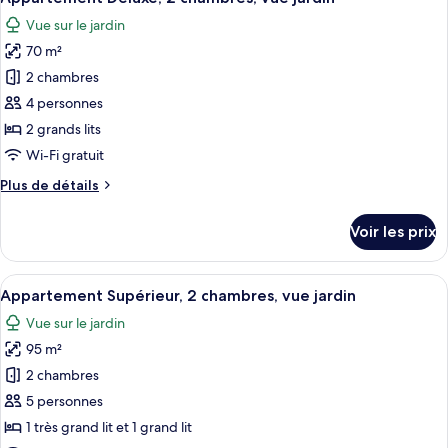
toutes
chambre
Vue sur le jardin
Chambre
les
Deluxe,
70 m²
photos
vue
pour
2 chambres
océan
ce
4 personnes
type
2 grands lits
de
Wi-Fi gratuit
chambre :
Plus
Plus de détails
Appartement
de
Deluxe,
détails
Voir les prix
2
sur
le
chambres,
type
Afficher
Un espace extérieur abrité comprenant 
vue
17
de
Appartement Supérieur, 2 chambres, vue jardin
toutes
jardin
chambre
Vue sur le jardin
Appartement
les
Deluxe,
95 m²
photos
2
pour
2 chambres
chambres,
ce
vue
5 personnes
jardin
type
1 très grand lit et 1 grand lit
de