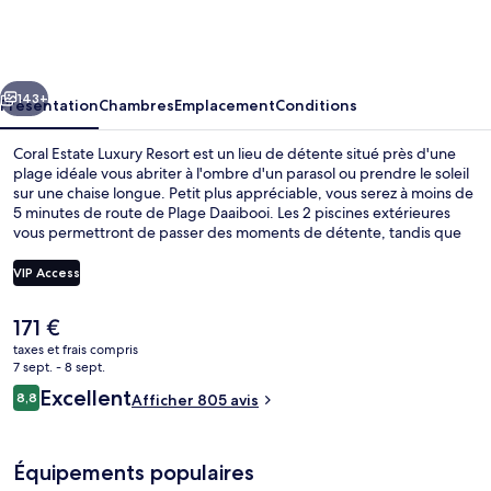
Estate
Luxury
Resort
cédent
Suivant
143+
Présentation
Chambres
Emplacement
Conditions
Coral Estate Luxury Resort est un lieu de détente situé près d'une
plage idéale vous abriter à l'ombre d'un parasol ou prendre le soleil
sur une chaise longue. Petit plus appréciable, vous serez à moins de
5 minutes de route de Plage Daaibooi. Les 2 piscines extérieures
vous permettront de passer des moments de détente, tandis que
ceux souhaitant se faire chouchouter pourront profiter des
dépresso-massages, des enveloppements corporels et un service
VIP Access
de manucure et pédicure. Bénéficiant d'un emplacement privilégié
en bord de plage, l'hébergement Karakter sert des spécialités
Le
171 €
Cuisine internationale et est ouvert pour le petit déjeuner, le
Plage, chaises longues, parasols, plo
prix
déjeuner et le dîner. Vous profiterez ici d'une terrasse sur le toit,
taxes et frais compris
actuel
7 sept. - 8 sept.
d'un bar en bord de piscine, ainsi que d'agréables petits plus dans
est
votre chambre, tels qu'un réfrigérateur et un micro-ondes. Les
Avis
Excellent
8,8
Afficher 805 avis
de
8,8 sur 10
autres voyageurs ne tarissent pas d'éloges en ce qui concerne le
voyageurs
171 €.
personnel attentionné et la proximité avec la plage.
Équipements populaires