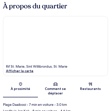
À propos du quartier
Rif St. Marie, Sint Willibrordus, St. Marie
Afficher la carte
Carte
À proximité
Comment se
Restaurants
déplacer
Plage Daaibooi
- 7 min en voiture
- 3.0 km
Landhuis Jan Kok
- 8 min en voiture
- 4.6 km