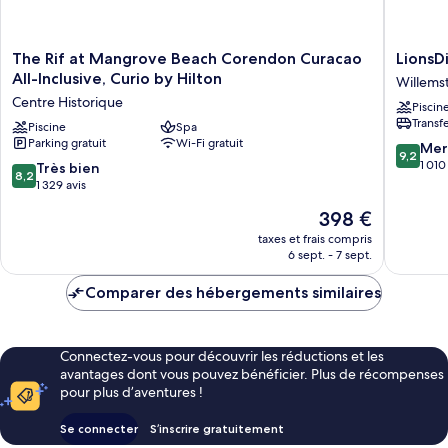
The
LionsDiv
The Rif at Mangrove Beach Corendon Curacao
LionsD
Rif
Beach
All-Inclusive, Curio by Hilton
Willems
at
Resort
Centre Historique
Piscin
Mangrove
Willems
Transf
Beach
Piscine
Spa
Parking gratuit
Wi-Fi gratuit
Corendon
9.2
Mer
9,2
Curacao
sur
1 010
8.2
Très bien
8,2
All-
10,
sur
1 329 avis
Inclusive,
Merveill
10,
Le
398 €
Curio
1 010 avi
Très
nouveau
by
bien,
taxes et frais compris
prix
Hilton
6 sept. - 7 sept.
1 329 avis
est
Centre
de
Historique
Comparer des hébergements similaires
398 €
Connectez-vous pour découvrir les réductions et les
avantages dont vous pouvez bénéficier. Plus de récompenses
pour plus d’aventures !
Se connecter
S’inscrire gratuitement