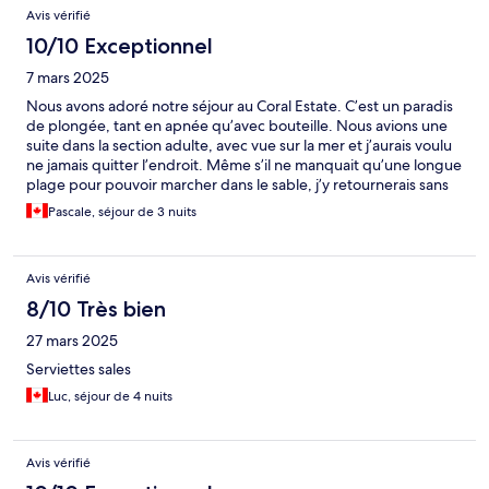
Avis vérifié
10/10 Exceptionnel
7 mars 2025
Nous avons adoré notre séjour au Coral Estate. C’est un paradis
de plongée, tant en apnée qu’avec bouteille. Nous avions une
suite dans la section adulte, avec vue sur la mer et j’aurais voulu
ne jamais quitter l’endroit. Même s’il ne manquait qu’une longue
plage pour pouvoir marcher dans le sable, j’y retournerais sans
hésiter. À noter toutefois qu’il est important d’avoir un véhicule
Pascale, séjour de 3 nuits
si vous souhaitez explorer les environs, car le resort est plutôt
loin de toute activité ou transport public.
Avis vérifié
8/10 Très bien
27 mars 2025
Serviettes sales
Luc, séjour de 4 nuits
Avis vérifié