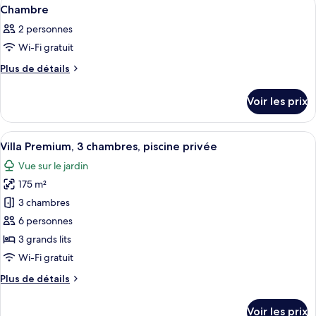
Afficher
12
de
Chambre
Chambre
toutes
chambre
2 personnes
Chambre
les
Wi-Fi gratuit
photos
pour
Plus
Plus de détails
de
ce
détails
type
Voir les prix
sur
de
le
chambre :
type
Afficher
Une maison moderne à deux étages, dot
28
de
Chambre
Villa Premium, 3 chambres, piscine privée
toutes
chambre
Vue sur le jardin
Chambre
les
175 m²
photos
pour
3 chambres
ce
6 personnes
type
3 grands lits
de
Wi-Fi gratuit
chambre :
Plus
Plus de détails
Villa
de
Premium,
détails
Voir les prix
sur