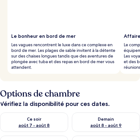
Le bonheur en bord de mer
Affair
Les vagues rencontrent le luxe dans ce complexe en
Le comp
bord de mer. Les plages de sable invitent à la détente
équipeme
sur des chaises longues tandis que des aventures de
Les voy
plongée avec tuba et des repas en bord de mer vous
et des b
attendent.
réunions
Options de chambre
Vérifiez la disponibilité pour ces dates.
Vérifier la disponibilité pour ce soir août 7 - août 8
Vérifier la disponibilité pour 
Ce soir
Demain
août 7 - août 8
août 8 - août 9
Vérifier la disponibilité pour ce week-end août 7 - août 9
Vérifier la disponibilité pour 