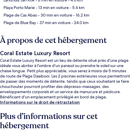
Playa Porto Marie
- 13 min en voiture
- 5.6 km
Plage de Cas Abao
- 30 min en voiture
- 16.2 km
Plage de Blue Bay
- 37 min en voiture
- 24.0 km
À propos de cet hébergement
Coral Estate Luxury Resort
Coral Estate Luxury Resort est un lieu de détente situé près d'une plage
idéale vous abriter à l'ombre d'un parasol ou prendre le soleil sur une
chaise longue. Petit plus appréciable, vous serez à moins de 5 minutes
de route de Plage Daaibooi. Les 2 piscines extérieures vous permettront
de passer des moments de détente, tandis que ceux souhaitant se faire
chouchouter pourront profiter des dépresso-massages, des
enveloppements corporels et un service de manucure et pédicure.
Bénéficiant d'un emplacement privilégié en bord de plage,
l'hébergement Karakter sert des spécialités Cuisine internationale et est
Informations sur le droit de rétractation
ouvert pour le petit déjeuner, le déjeuner et le dîner. Vous profiterez ici
d'une terrasse sur le toit, d'un bar en bord de piscine, ainsi que
Plus d’informations sur cet
d'agréables petits plus dans votre chambre, tels qu'un réfrigérateur et
hébergement
un micro-ondes. Les autres voyageurs ne tarissent pas d'éloges en ce
qui concerne le personnel attentionné et la proximité avec la plage.