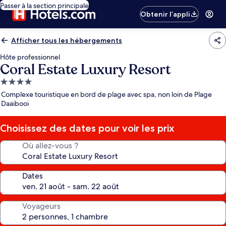
Passer à la section principale
Obtenir l’appli
Afficher tous les hébergements
Hôte professionnel
Coral Estate Luxury Resort
Hébergement
4.0 étoiles
Complexe touristique en bord de plage avec spa, non loin de Plage
Daaibooi
Choisissez des dates pour voir les prix
Où allez-vous ?
Dates
Voyageurs