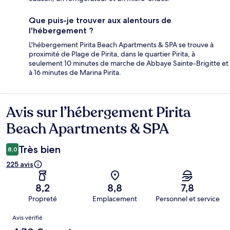
Que puis-je trouver aux alentours de
l'hébergement ?
L'hébergement Pirita Beach Apartments & SPA se trouve à
proximité de Plage de Pirita, dans le quartier Pirita, à
seulement 10 minutes de marche de Abbaye Sainte-Brigitte et
à 16 minutes de Marina Pirita.
Avis sur l’hébergement Pirita
Avis
Beach Apartments & SPA
Très bien
8,0
225 avis
8,2
8,8
7,8
Propreté
Emplacement
Personnel et service
Avis
Avis vérifié