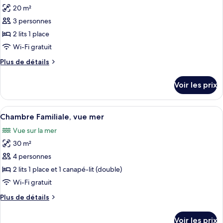
terrasse,
20 m²
photos
vue
pour
3 personnes
mer
ce
2 lits 1 place
type
Wi-Fi gratuit
de
Plus
Plus de détails
chambre :
de
Studio,
détails
Voir les prix
sur
vue
le
parc
type
Afficher
Une chambre d’hôtel avec deux lits, un
19
de
Chambre Familiale, vue mer
toutes
chambre
Vue sur la mer
Studio,
les
vue
30 m²
photos
parc
pour
4 personnes
ce
2 lits 1 place et 1 canapé-lit (double)
type
Wi-Fi gratuit
de
Plus
Plus de détails
chambre :
de
Chambre
détails
Voir les prix