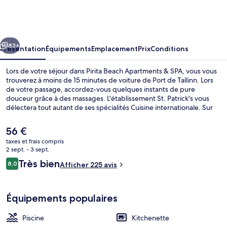
Beach
Apartments
&
cédent
Suivant
SPA
83+
Présentation
Équipements
Emplacement
Prix
Conditions
Lors de votre séjour dans Pirita Beach Apartments & SPA, vous vous
trouverez à moins de 15 minutes de voiture de Port de Tallinn. Lors
de votre passage, accordez-vous quelques instants de pure
douceur grâce à des massages. L'établissement St. Patrick's vous
délectera tout autant de ses spécialités Cuisine internationale. Sur
place, la détente est reine grâce à une piscine extérieure et un
sauna ! Les appartements profitent en outre de petits plus sympas
Le
56 €
comme un réfrigérateur et un micro-ondes. Pratique, non ?
prix
taxes et frais compris
actuel
2 sept. - 3 sept.
Terrasse/Patio
est
Avis
Très bien
8,0
Afficher 225 avis
de
8,0 sur 10
voyageurs
56 €.
Équipements populaires
Piscine
Kitchenette