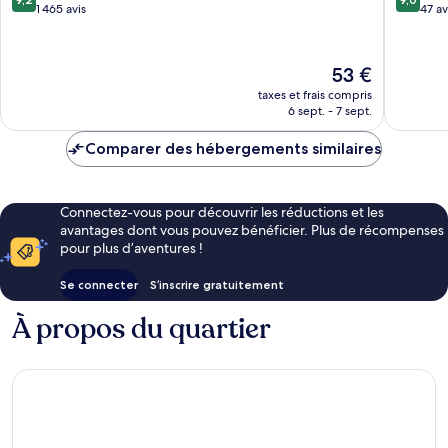
sur
sur
1 465 avis
47 av
10,
10,
Merveilleux,
Merveill
1 465 avis
47 avis
Le
53 €
nouveau
taxes et frais compris
prix
6 sept. - 7 sept.
est
de
Comparer des hébergements similaires
53 €
Connectez-vous pour découvrir les réductions et les
avantages dont vous pouvez bénéficier. Plus de récompenses
pour plus d’aventures !
Se connecter
S’inscrire gratuitement
À propos du quartier