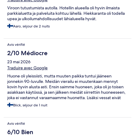
Viroon tutustumista autolla. Hotellin alueella oli hyvin ilmaista
parkkialuetta ja palveluita kohtuu lähellä. Hiekkaranta oli todella
upea ja ulkoilumahdollisuudet lähialueella hyvät.
Aaro, séjour de 2 nuits
Avis vérifié
2/10 Médiocre
23 mai 2026
Traduire avec Google
Huone oli yleissiisti, mutta muuten paikka tuntui jääneen
jonnekin 90-luvulle. Meidän vierailu ei muutenkaan mennyt
kovin hyvin alusta asti. Ensin saimme huoneen, joka oli jo toisen
asiakkaan käytössä, ja sen jälkeen meidät siirrettiin huoneeseen,
joka ei vastannut varaamaamme huonetta. Lisäksi vessat eivät
vetäneet kunnolla ja huoneessa oli outo haju, joka häiritsi
Blick, séjour de 1 nuit
tunnelmaa. Hinta oli edullinen ja Pirita alueena mukava, mutta
tätä paikkaa en voi suositella.
Avis vérifié
6/10 Bien