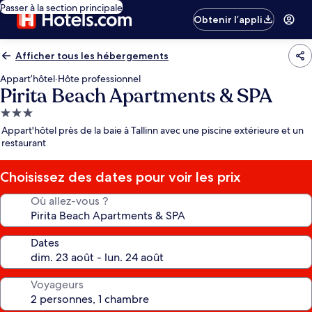
Passer à la section principale
Obtenir l’appli
Afficher tous les hébergements
Appart’hôtel
·
Hôte professionnel
Pirita Beach Apartments & SPA
Hébergement
3.0 étoiles
Appart'hôtel près de la baie à Tallinn avec une piscine extérieure et un
restaurant
Choisissez des dates pour voir les prix
Où allez-vous ?
Dates
Voyageurs