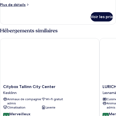
type
Plus
Plus de détails
de
de
chambre :
détails
Voir les prix
sur
Chambre
le
Triple,
type
Hébergements similaires
vue
de
chambre
parc
Citybox Tallinn City Center
LURICH 
Chambre
Triple,
vue
parc
Citybox
LURICH
Citybox Tallinn City Center
LURICH
Tallinn
Residen
Kesklinn
Lasnam
City
Lasnam
Animaux de compagnie
Wi-Fi gratuit
Cuisin
Center
admis
Anima
Kesklinn
Climatisation
Laverie
admis
9.2
9.0
Merveilleux
Mer
9,2
9,0