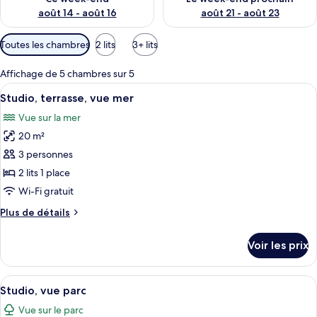
août 14 - août 16
août 21 - août 23
Filtres
Toutes les chambres
2 lits
3+ lits
disponibles
pour
Affichage de 5 chambres sur 5
les
Afficher
Une chambre d’hôtel avec un lit, un bu
15
Studio, terrasse, vue mer
chambres
toutes
Vue sur la mer
les
20 m²
photos
pour
3 personnes
ce
2 lits 1 place
type
Wi-Fi gratuit
de
Plus
Plus de détails
chambre :
de
Studio,
détails
Voir les prix
sur
terrasse,
le
vue
type
Afficher
Une chambre à coucher avec un lit, un
mer
17
de
Studio, vue parc
toutes
chambre
Vue sur le parc
Studio,
les