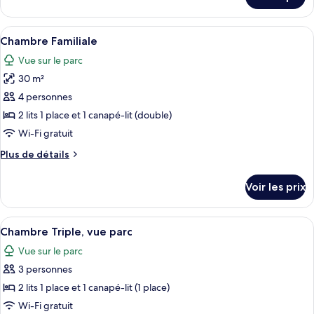
sur
Familiale,
le
vue
type
Afficher
Une chambre d’hôtel comprenant un li
mer
20
de
Chambre Familiale
toutes
chambre
Vue sur le parc
Chambre
les
Familiale,
30 m²
photos
vue
pour
4 personnes
mer
ce
2 lits 1 place et 1 canapé-lit (double)
type
Wi-Fi gratuit
de
Plus
Plus de détails
chambre :
de
Chambre
détails
Voir les prix
sur
Familiale
le
type
Afficher
Une chambre d’hôtel avec un lit, un bur
6
de
Chambre Triple, vue parc
toutes
chambre
Vue sur le parc
Chambre
les
Familiale
3 personnes
photos
pour
2 lits 1 place et 1 canapé-lit (1 place)
ce
Wi-Fi gratuit