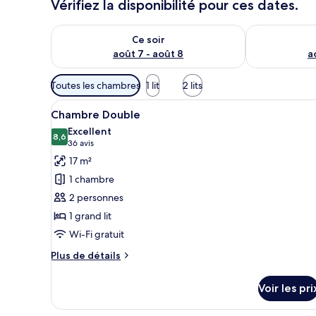
Vérifiez la disponibilité pour ces dates.
Vérifier la disponibilité pour ce soir août 7 - août 8
Vérifier la di
Ce soir
août 7 - août 8
a
Filtres
Toutes les chambres
1 lit
2 lits
disponibles
Afficher
Une chambre d’hôtel avec un li
pour
7
Chambre Double
toutes
les
Excellent
les
8,6
chambres
8,6 sur 10
(36 avis)
36 avis
photos
17 m²
pour
1 chambre
ce
2 personnes
type
1 grand lit
de
Wi-Fi gratuit
chambre :
Chambre
Plus
Plus de détails
Double
de
détails
Voir les pri
sur
le