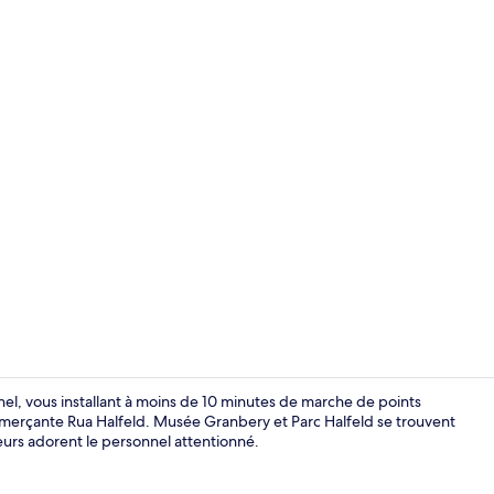
Vue sur la vi
el, vous installant à moins de 10 minutes de marche de points
merçante Rua Halfeld. Musée Granbery et Parc Halfeld se trouvent
geurs adorent le personnel attentionné.
Chambre Doub