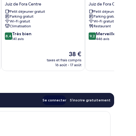
Inn
Residencial
Juiz de Fora Centre
Juiz de Fora Centre
Juiz
Hotel
Petit déjeuner gratuit
Petit déjeuner gratuit
de
Juiz
Parking gratuit
Parking gratuit
Fora
de
Wi-Fi gratuit
Wi-Fi gratuit
Centre
Fora
Climatisation
Restaurant
Centre
8.4
9.2
Très bien
Merveilleux
8,4
9,2
sur
sur
141 avis
446 avis
10,
10,
Très
Merveilleux,
Le
38 €
bien,
446 avis
u
nouveau
taxes et frais compris
tax
141 avis
prix
16 août - 17 août
est
de
38 €
Se connecter
S’inscrire gratuitement