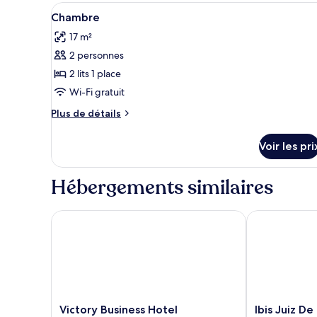
type
Afficher
Minibar, coffres-forts dans le
3
de
Chambre
toutes
chambre
17 m²
Chambre
les
Double
2 personnes
photos
pour
2 lits 1 place
ce
Wi-Fi gratuit
type
Plus
Plus de détails
de
de
chambre :
détails
Voir les pri
sur
Chambre
le
type
Hébergements similaires
de
chambre
Chambre
Victory Business Hotel
Ibis Juiz De F
Victory
Ibis
Victory Business Hotel
Ibis Juiz De