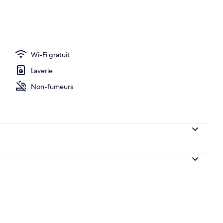
r buffet servi tous les jours en supplément
Wi-Fi gratuit
Laverie
Non-fumeurs