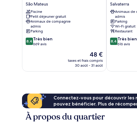
Business
Juiz
São Mateus
Salvaterra
Hotel
De
Piscine
Animaux de
São
Fora
Petit déjeuner gratuit
admis
Mateus
Salvaterra
Animaux de compagnie
Parking
admis
Wi-Fi gratuit
Parking
Restaurant
8.4
8.4
Très bien
Très bien
8,4
8,4
sur
sur
669 avis
616 avis
10,
10,
Le
48 €
Très
Très
nouveau
bien,
bien,
taxes et frais compris
prix
30 août - 31 août
669 avis
616 avis
est
de
48 €
Connectez-vous pour découvrir les 
pouvez bénéficier. Plus de récompen
À propos du quartier