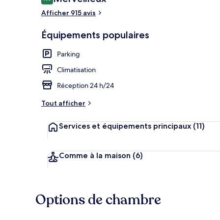
9,0 sur 10
voyageurs
Afficher 915 avis
Équipements populaires
Petit déjeune
Parking
Climatisation
Réception 24 h/24
Tout afficher
Services et équipements principaux
(11)
Comme à la maison
(6)
Options de chambre