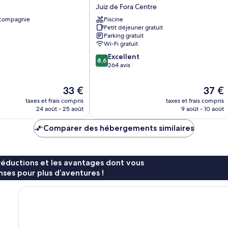
Park
Juiz de Fora Centre
Juiz
 compagnie
Piscine
de
Petit déjeuner gratuit
Fora
Parking gratuit
Hotel
Wi-Fi gratuit
Juiz
8.6
Excellent
de
8,6
sur
264 avis
Fora
10,
Centre
Excellent,
Le
Le
33 €
37 €
264 avis
nouveau
nouvea
taxes et frais compris
taxes et frais compris
prix
prix
24 août - 25 août
9 août - 10 août
est
est
de
de
Comparer des hébergements similaires
33 €
37 €
réductions et les avantages dont vous
ses pour plus d’aventures !