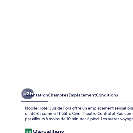
Hotel
Juiz
de
Fora
31+
Présentation
Chambres
Emplacement
Conditions
Nobile Hotel Juiz de Fora offre un emplacement sensationn
d'intérêt comme Théâtre Cine-Theatro Central et Rue com
par ailleurs à moins de 10 minutes à pied. Les autres voya
Avis
Merveilleux
9,0