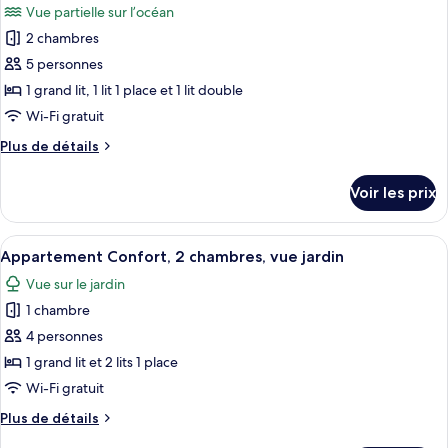
aux
Vue partielle sur l’océan
Appartement
les
personnes
Confort,
2 chambres
photos
à
2
pour
5 personnes
mobilité
chambres,
ce
accessible
1 grand lit, 1 lit 1 place et 1 lit double
réduite
aux
type
Wi-Fi gratuit
personnes
de
à
Plus
Plus de détails
chambre :
mobilité
de
Appartement
réduite
détails
Voir les prix
sur
Deluxe,
le
plusieurs
type
Afficher
Un salon avec un téléviseur, un canapé
lits,
5
de
Appartement Confort, 2 chambres, vue jardin
toutes
vue
chambre
Vue sur le jardin
Appartement
les
partielle
Deluxe,
1 chambre
photos
sur
plusieurs
pour
4 personnes
l'océan
lits,
ce
vue
1 grand lit et 2 lits 1 place
partielle
type
Wi-Fi gratuit
sur
de
l'océan
Plus
Plus de détails
chambre :
de