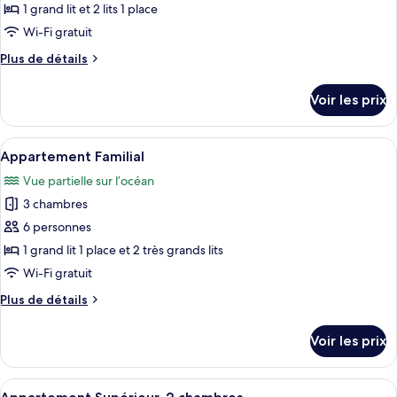
ce
balcon,
1 grand lit et 2 lits 1 place
vue
type
Wi-Fi gratuit
mer
de
Plus
Plus de détails
chambre :
de
Appartement
détails
Voir les prix
sur
Deluxe
le
type
Afficher
Un lit bien fait, avec une couette et d
17
de
Appartement Familial
toutes
chambre
Vue partielle sur l’océan
Appartement
les
Deluxe
3 chambres
photos
pour
6 personnes
ce
1 grand lit 1 place et 2 très grands lits
type
Wi-Fi gratuit
de
Plus
Plus de détails
chambre :
de
Appartement
détails
Voir les prix
sur
Familial
le
type
Afficher
Un salon chaleureux avec un canapé, un
6
de