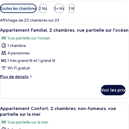
Filtres
Toutes les chambres
2 lits
3+ lits
1 lit
disponibles
pour
Affichage de 23 chambres sur 23
les
Afficher
Appartement Familial, 2 chambres, vue p
6
Appartement Familial, 2 chambres, vue partielle sur l'océan
chambres
toutes
Vue partielle sur l’océan
les
1 chambre
photos
pour
4 personnes
ce
1 très grand lit et 1 grand lit
type
Wi-Fi gratuit
de
Plus
Plus de détails
chambre :
de
Appartement
détails
Voir les prix
sur
Familial,
le
2
type
Afficher
Un salon avec une table basse en verre
chambres,
5
de
Appartement Confort, 2 chambres, non-fumeurs, vue
toutes
vue
chambre
partielle sur la mer
Appartement
les
partielle
Vue partielle sur la mer
Familial,
photos
sur
2