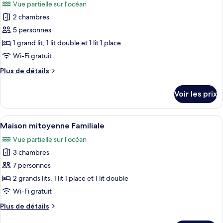
Vue partielle sur l’océan
Appartement
les
Confort
2 chambres
photos
pour
5 personnes
ce
1 grand lit, 1 lit double et 1 lit 1 place
type
Wi-Fi gratuit
de
Plus
Plus de détails
chambre :
de
Maison
détails
Voir les prix
sur
mitoyenne
le
Familiale
type
Afficher
Une pièce dotée d’une grande fenêtre 
1
de
Maison mitoyenne Familiale
toutes
chambre
Vue partielle sur l’océan
Maison
les
mitoyenne
3 chambres
photos
Familiale
pour
7 personnes
ce
2 grands lits, 1 lit 1 place et 1 lit double
type
Wi-Fi gratuit
de
Plus
Plus de détails
chambre :
de