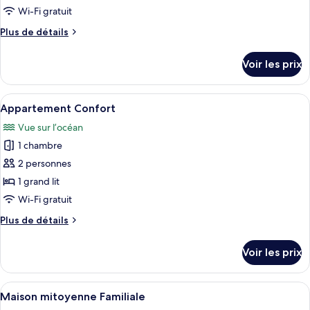
type
Wi-Fi gratuit
de
Plus
Plus de détails
chambre :
de
Appartement
détails
Voir les prix
sur
Supérieur
le
type
Afficher
Un balcon agrémenté de meubles en os
1
de
Appartement Confort
toutes
chambre
Vue sur l’océan
Appartement
les
Supérieur
1 chambre
photos
pour
2 personnes
ce
1 grand lit
type
Wi-Fi gratuit
de
Plus
Plus de détails
chambre :
de
Appartement
détails
Voir les prix
sur
Confort
le
type
Afficher
Un salon comprenant un canapé, un faut
1
de
Maison mitoyenne Familiale
toutes
chambre