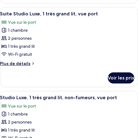
le
Romantique,
type
Afficher
Un balcon avec vue sur un lac, des bate
1
6
de
Suite Studio Luxe, 1 très grand lit, vue port
toutes
très
chambre
Vue sur le port
Suite
les
grand
Studio
1 chambre
photos
lit,
Romantique,
pour
2 personnes
vue
1
ce
très
port
1 très grand lit
grand
type
Wi-Fi gratuit
lit,
de
vue
Plus
Plus de détails
chambre :
port
de
Suite
détails
Voir les prix
sur
Studio
le
Luxe,
type
Afficher
Un balcon abrité, doté de deux chaises
1
5
de
Studio Luxe, 1 très grand lit, non-fumeurs, vue port
toutes
très
chambre
Vue sur le port
Suite
les
grand
Studio
1 chambre
photos
lit,
Luxe,
pour
2 personnes
vue
1
ce
très
port
1 très grand lit
grand
type