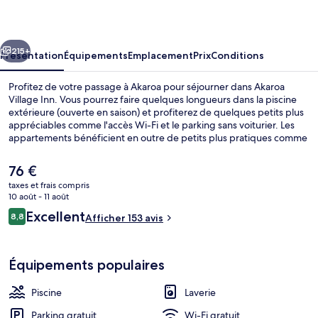
Inn
cédent
Suivant
215+
Présentation
Équipements
Emplacement
Prix
Conditions
Profitez de votre passage à Akaroa pour séjourner dans Akaroa
Village Inn. Vous pourrez faire quelques longueurs dans la piscine
extérieure (ouverte en saison) et profiterez de quelques petits plus
appréciables comme l'accès Wi-Fi et le parking sans voiturier. Les
appartements bénéficient en outre de petits plus pratiques comme
un réfrigérateur et un micro-ondes.
Le
76 €
prix
taxes et frais compris
actuel
10 août - 11 août
Vue de la chambre
est
Avis
Excellent
8,8
Afficher 153 avis
de
8,8 sur 10
voyageurs
76 €.
Équipements populaires
Piscine
Laverie
Parking gratuit
Wi-Fi gratuit