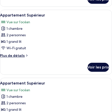
sur
Standard,
le
1
type
Afficher
Une table en osier, sur laquelle se tro
grand
1
de
Appartement Supérieur
toutes
lit
chambre
Vue sur l’océan
Suite
les
Standard,
1 chambre
photos
1
pour
2 personnes
grand
ce
lit
1 grand lit
type
Wi-Fi gratuit
de
Plus
Plus de détails
chambre :
de
Appartement
détails
Voir les prix
sur
Supérieur
le
type
Afficher
Une chambre d’hôtel comprenant un lit,
1
de
Appartement Supérieur
toutes
chambre
Vue sur l’océan
Appartement
les
Supérieur
1 chambre
photos
pour
2 personnes
ce
1 grand lit