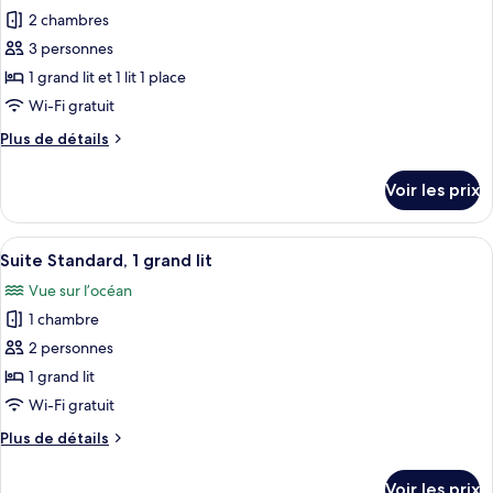
2 chambres
photos
pour
3 personnes
ce
1 grand lit et 1 lit 1 place
type
Wi-Fi gratuit
de
Plus
Plus de détails
chambre :
de
Appartement
détails
Voir les prix
sur
le
type
Afficher
Une chambre d’hôtel avec un lit, un bu
1
de
Suite Standard, 1 grand lit
toutes
chambre
Vue sur l’océan
Appartement
les
1 chambre
photos
pour
2 personnes
ce
1 grand lit
type
Wi-Fi gratuit
de
Plus
Plus de détails
chambre :
de
Suite
détails
Voir les prix