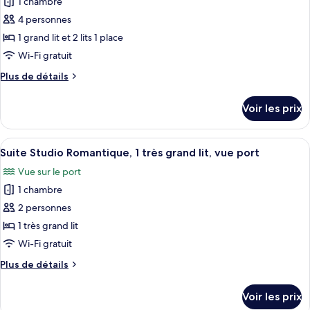
1 chambre
pour
l'océan
chambres,
4 personnes
ce
vue
partielle
type
1 grand lit et 2 lits 1 place
sur
de
Wi-Fi gratuit
l'océan
chambre :
Plus
Plus de détails
Appartement
de
Confort,
détails
Voir les prix
sur
2
le
chambres,
type
Afficher
Un salon moderne avec un canapé blanc
non-
6
de
Suite Studio Romantique, 1 très grand lit, vue port
toutes
chambre
fumeurs,
Vue sur le port
Appartement
les
vue
Confort,
1 chambre
photos
partielle
2
pour
2 personnes
sur
chambres,
ce
non-
1 très grand lit
la
fumeurs,
type
mer
Wi-Fi gratuit
vue
de
partielle
Plus
Plus de détails
chambre :
sur
de
Suite
la
détails
Voir les prix
mer
sur
Studio