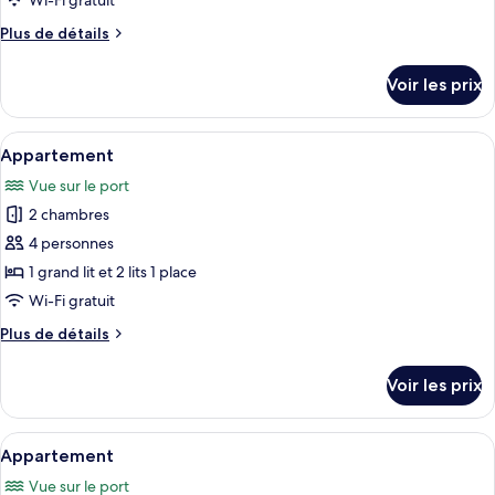
Wi-Fi gratuit
de
Plus
Plus de détails
chambre :
de
Appartement
détails
Voir les prix
sur
le
type
Afficher
Un salon moderne avec un canapé en cui
1
de
Appartement
toutes
chambre
Vue sur le port
Appartement
les
2 chambres
photos
pour
4 personnes
ce
1 grand lit et 2 lits 1 place
type
Wi-Fi gratuit
de
Plus
Plus de détails
chambre :
de
Appartement
détails
Voir les prix
sur
le
type
Afficher
Un lit bien fait, avec une tête de lit,
1
de
Appartement
toutes
chambre
Vue sur le port
Appartement
les