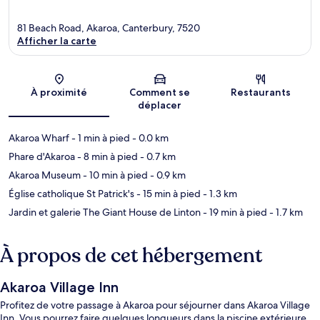
81 Beach Road, Akaroa, Canterbury, 7520
Afficher la carte
Carte
À proximité
Comment se
Restaurants
déplacer
Akaroa Wharf
- 1 min à pied
- 0.0 km
Phare d'Akaroa
- 8 min à pied
- 0.7 km
Akaroa Museum
- 10 min à pied
- 0.9 km
Église catholique St Patrick's
- 15 min à pied
- 1.3 km
Jardin et galerie The Giant House de Linton
- 19 min à pied
- 1.7 km
À propos de cet hébergement
Akaroa Village Inn
Profitez de votre passage à Akaroa pour séjourner dans Akaroa Village
Inn. Vous pourrez faire quelques longueurs dans la piscine extérieure