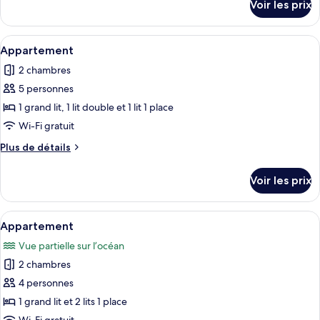
Voir les prix
sur
Appartement
le
Familial
type
Afficher
Un salon moderne avec un canapé d’ang
2
de
Appartement
toutes
chambre
2 chambres
Appartement
les
Familial
5 personnes
photos
pour
1 grand lit, 1 lit double et 1 lit 1 place
ce
Wi-Fi gratuit
type
Plus
Plus de détails
de
de
chambre :
détails
Voir les prix
sur
Appartement
le
type
Afficher
Un salon avec un canapé blanc, une tab
1
de
Appartement
toutes
chambre
Vue partielle sur l’océan
Appartement
les
2 chambres
photos
pour
4 personnes
ce
1 grand lit et 2 lits 1 place
type