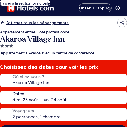
Passer à la section principale
Obtenir l’appli
Afficher tous les hébergements
Appartement entier
·
Hôte professionnel
Akaroa Village Inn
Hébergement
3.0 étoiles
Appartement à Akaroa avec un centre de conférence
Choisissez des dates pour voir les prix
Où allez-vous ?
Dates
Voyageurs