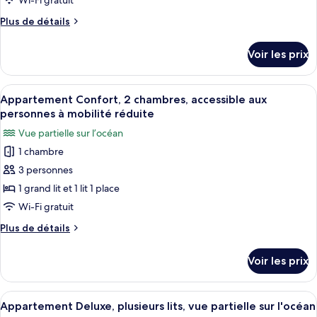
Wi-Fi gratuit
lit,
de
vue
Plus
Plus de détails
chambre :
port
de
Studio
détails
Voir les prix
sur
Luxe,
le
1
type
Afficher
Un espace extérieur abrité, aménagé av
très
5
de
Appartement Confort, 2 chambres, accessible aux
toutes
grand
chambre
personnes à mobilité réduite
Studio
les
lit,
Vue partielle sur l’océan
Luxe,
photos
non-
1
1 chambre
pour
fumeurs,
très
3 personnes
ce
grand
vue
lit,
type
1 grand lit et 1 lit 1 place
port
non-
de
Wi-Fi gratuit
fumeurs,
chambre :
vue
Plus
Plus de détails
Appartement
port
de
Confort,
détails
Voir les prix
sur
2
le
chambres,
type
Afficher
Une route côtière avec un panneau de 
accessible
7
de
Appartement Deluxe, plusieurs lits, vue partielle sur l'océan
toutes
chambre