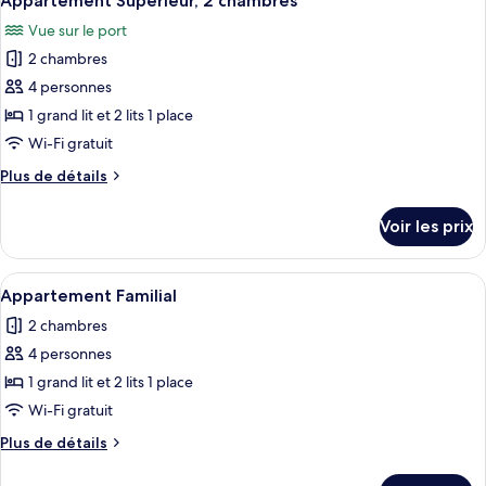
Appartement Supérieur, 2 chambres
toutes
chambre
Vue sur le port
Appartement
les
Familial
2 chambres
photos
pour
4 personnes
ce
1 grand lit et 2 lits 1 place
type
Wi-Fi gratuit
de
Plus
Plus de détails
chambre :
de
Appartement
détails
Voir les prix
sur
Supérieur,
le
2
type
Afficher
Appartement Familial | Fer et planche
chambres
4
de
Appartement Familial
toutes
chambre
2 chambres
Appartement
les
Supérieur,
4 personnes
photos
2
pour
1 grand lit et 2 lits 1 place
chambres
ce
Wi-Fi gratuit
type
Plus
Plus de détails
de
de
chambre :
détails