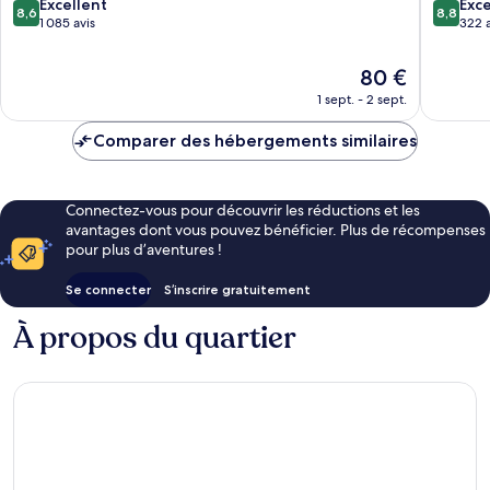
8.6
8.8
Excellent
Exce
8,6
8,8
sur
sur
1 085 avis
322 a
10,
10,
Excellent,
Excellen
Le
80 €
1 085 avis
322 avis
nouveau
1 sept. - 2 sept.
prix
est
Comparer des hébergements similaires
de
80 €
Connectez-vous pour découvrir les réductions et les
avantages dont vous pouvez bénéficier. Plus de récompenses
pour plus d’aventures !
Se connecter
S’inscrire gratuitement
À propos du quartier