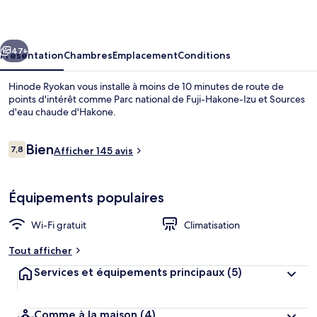
cédent
Suivant
47+
Présentation
Chambres
Emplacement
Conditions
Hinode Ryokan vous installe à moins de 10 minutes de route de
points d'intérêt comme Parc national de Fuji-Hakone-Izu et Sources
d'eau chaude d'Hakone.
Avis
Bien
7,8
Afficher 145 avis
7,8 sur 10
voyageurs
Équipements populaires
Entrée de l’hébergement
Wi-Fi gratuit
Climatisation
Tout afficher
Services et équipements principaux
(5)
Comme à la maison
(4)