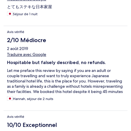
とてもステキな日本家屋
Séjour de 1 nuit
Avis vérifié
2/10 Médiocre
2 août 2019
Traduire avec Google
Hospitable but falsely described, no refunds.
Let me preface this review by saying if you are an adult or
couple travelling and want to truly experience Japanese
traditional hotel life, this is the place for you. However, traveling
as a family is already a challenge without hotels misrepresenting
their facilities. We booked this hotel despite it being 45 minutes
from our travel destination due to the room description of
Hannah, séjour de 2 nuits
having a separate living room and soaking tub IN THE ROOM
(see picture). When we arrived, we were shown our room which
was a traditional tatami room just big enough for 3 twin size
Avis vérifié
futons. Then we were directed to the public toilets and shower.
We are sure that staying in this home would have been a unique
10/10 Exceptionnel
Japanese experience, but we were looking for the comfort of