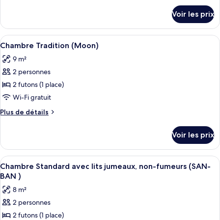
chambre :
détails
Voir les prix
sur
Chambre
le
Tradition
type
Afficher
Chambre Tradition (Moon) | 1 chambre,
(Hana)
6
de
Chambre Tradition (Moon)
toutes
chambre
9 m²
Chambre
les
Tradition
2 personnes
photos
(Hana)
pour
2 futons (1 place)
ce
Wi-Fi gratuit
type
Plus
Plus de détails
de
de
chambre :
détails
Voir les prix
sur
Chambre
le
Tradition
type
Afficher
Une pièce de style japonais traditionn
(Moon)
5
de
Chambre Standard avec lits jumeaux, non-fumeurs (SAN-
toutes
chambre
BAN )
Chambre
les
8 m²
Tradition
photos
(Moon)
2 personnes
pour
2 futons (1 place)
ce