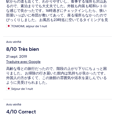
駅からの道も近くて、わかりやすいし、食事する場所も沢山あ
るので、素泊まりでも大丈夫でした。外観も内装も昭和レトロ
な感じで良かったです。16時過ぎにチェックインしたら、狭い
部屋いっぱいに布団が敷いてあって、座る場所もなかったので
びっくりしました。 お風呂も23時迄に空いてるタイミングを見
つけて入って、とのことでしたが、イベント参加後22時過ぎに
TOMOMI, séjour de 1 nuit
戻ってからも中々入れず、結局3人中2人目で23時を過ぎてしま
い、ホントにバタバタの入浴でした。入浴後は、声かけてくれ
たら清掃します。との説明でしたが、誰も声かけせずに次々使
Avis vérifié
用されてて、朝にゆっくり入りなおしたかったけど、それも諦
めました。予約時に予定聞いて、予め順番を決めるなど、もう
8/10 Très bien
少し工夫とキチンとした説明がないと、お風呂楽しみにしてた
21 sept. 2019
のに、ガッカリすぎます。フロントの対応は素晴らしいけど、
イベントから戻ったらスリッパも用意してなくて、声かけてや
Traduire avec Google
っと出してもらう始末。夜の人は愛想もなく、不親切で、残念
高齢な母との旅行だったので、階段の上がり下りにちょっと困
でした。
りました。 お掃除の行き届いた館内は気持ちが良かったです。
外国人の方が多くて、この旅館の雰囲気や浴衣を楽しんでいる
ように見受けられました。
Séjour de 1 nuit
Avis vérifié
4/10 Correct