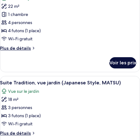
photos
22 m²
pour
1 chambre
ce
type
4 personnes
de
4 futons (1 place)
chambre :
Wi-Fi gratuit
Chambre
Plus
Plus de détails
Quadruple
de
Tradition,
détails
Voir les prix
sur
vue
le
jardin
type
Afficher
Une pièce de style japonais traditionne
(Japanese
9
de
Suite Tradition, vue jardin (Japanese Style, MATSU)
toutes
Style,
chambre
Vue sur le jardin
Chambre
les
UME)
Quadruple
18 m²
photos
Tradition,
pour
3 personnes
vue
ce
jardin
3 futons (1 place)
(Japanese
type
Wi-Fi gratuit
Style,
de
UME)
Plus
Plus de détails
chambre :
de