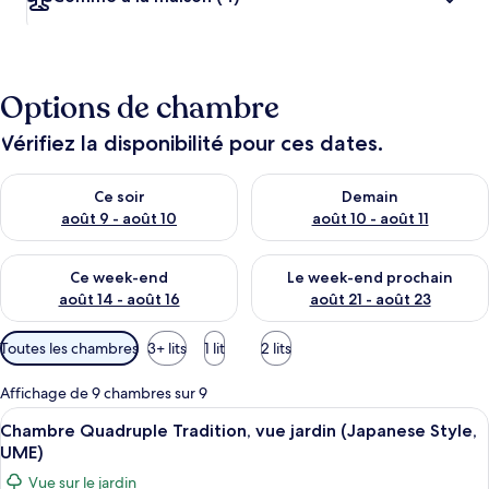
Options de chambre
Vérifiez la disponibilité pour ces dates.
Vérifier la disponibilité pour ce soir août 9 - août 10
Vérifier la disponibilité pour 
Ce soir
Demain
août 9 - août 10
août 10 - août 11
Vérifier la disponibilité pour ce week-end août 14 - août 16
Vérifier la disponibilité pour
Ce week-end
Le week-end prochain
août 14 - août 16
août 21 - août 23
Filtres
Toutes les chambres
3+ lits
1 lit
2 lits
disponibles
pour
Affichage de 9 chambres sur 9
les
Afficher
Une pièce de style japonais traditionne
16
Chambre Quadruple Tradition, vue jardin (Japanese Style,
chambres
toutes
UME)
les
Vue sur le jardin