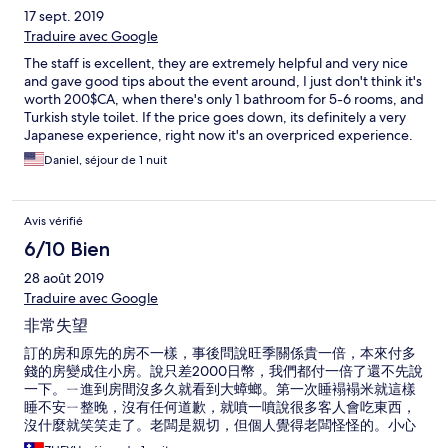
17 sept. 2019
Traduire avec Google
The staff is excellent, they are extremely helpful and very nice
and gave good tips about the event around, I just don't think it's
worth 200$CA, when there's only 1 bathroom for 5-6 rooms, and
Turkish style toilet. If the price goes down, its definitely a very
Japanese experience, right now it's an overpriced experience.
We got a 300$CA Ryokan earlier, and was way better and with
Daniel, séjour de 1 nuit
private onsens available.
Avis vérifié
6/10 Bien
28 août 2019
Traduire avec Google
非常失望
訂的房和原先的房不一樣，事後問說旺季關係貴一倍，本來付多
錢的房變成住小房。說只差2000日幣，我們都付一倍了還不先說
一下。ㄧ進到房間沒多久就看到大蟑螂。第一次睡褟褟米就這樣
睡不安ㄧ整晚，沒有任何道歉，就噴一噴說很多客人會吃東西，
沒什麼就笑笑走了。老闆是親切，但個人覺得老闆怪怪的。小心
僅慎問清楚別被騙了。