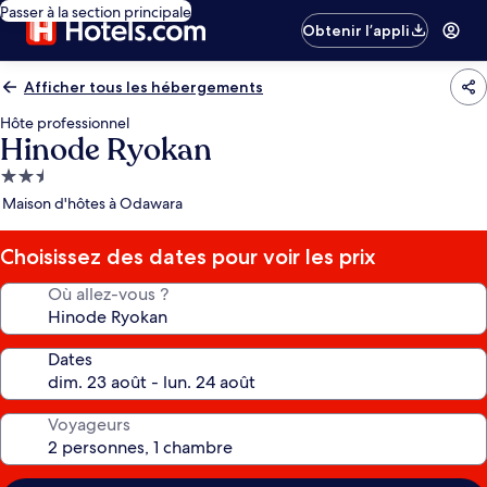
Passer à la section principale
Obtenir l’appli
Afficher tous les hébergements
Hôte professionnel
Hinode Ryokan
Hébergement
2.5 étoiles
Maison d'hôtes à Odawara
Choisissez des dates pour voir les prix
Où allez-vous ?
Dates
Voyageurs