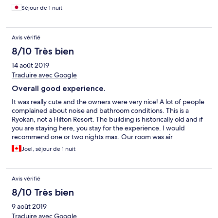
Séjour de 1 nuit
Avis vérifié
8/10 Très bien
14 août 2019
Traduire avec Google
Overall good experience.
It was really cute and the owners were very nice! A lot of people
complained about noise and bathroom conditions. This is a
Ryokan, not a Hilton Resort. The building is historically old and if
you are staying here, you stay for the experience. I would
recommend one or two nights max. Our room was air
conditioned and it was great. The second we left our bedroom,
Joel, séjour de 1 nuit
it was hot and humid (summer). The air conditioner really
worked hard. My only recommendation is that the place could
use some touch ups and Reno’s in certain areas. Loose floor
Avis vérifié
board, missing wall trim in room, etc.
8/10 Très bien
9 août 2019
Traduire avec Google