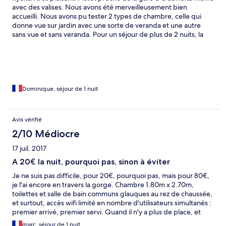
avec des valises. Nous avons été merveilleusement bien
accueilli. Nous avons pu tester 2 types de chambre, celle qui
donne vue sur jardin avec une sorte de veranda et une autre
sans vue et sans veranda. Pour un séjour de plus de 2 nuits, la
premiere option est bien plus comfortable. On est ici dans du
traditionnel. La baignoire est profonde, la temperature de l'eau
parfaite surtout après de longues heures de marche. Nos hôtes
se débrouillent pas trop mal en anglais, sont toujours
disponibles. Les restaurants sont littéralement a 50m. Parfait
pour visiter Hakone et ses alentours.
Dominique, séjour de 1 nuit
Avis vérifié
2/10 Médiocre
17 juil. 2017
A 20€ la nuit, pourquoi pas, sinon à éviter
Je ne suis pas difficile, pour 20€, pourquoi pas, mais pour 80€,
je l'ai encore en travers la gorge. Chambre 1.80m x 2.70m,
toilettes et salle de bain communs glauques au rez de chaussée,
et surtout, accès wifi limité en nombre d'utilisateurs simultanés :
premier arrivé, premier servi. Quand il n'y a plus de place, et
que vous allez vous plaindre, on vous explique qu'on peut rien y
marc, séjour de 1 nuit