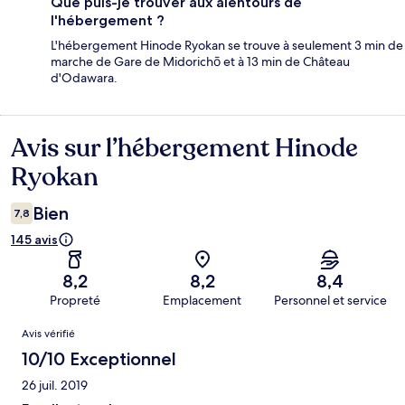
Que puis-je trouver aux alentours de
l'hébergement ?
L'hébergement Hinode Ryokan se trouve à seulement 3 min de
marche de Gare de Midorichō et à 13 min de Château
d'Odawara.
Avis sur l’hébergement Hinode
Avis
Ryokan
Bien
7,8
145 avis
8,2
8,2
8,4
Propreté
Emplacement
Personnel et service
Avis
Avis vérifié
10/10 Exceptionnel
26 juil. 2019