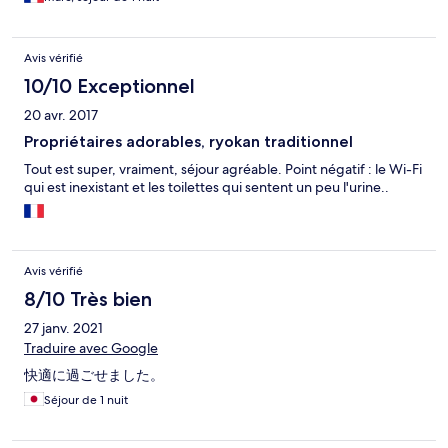
faire. Tant pis. A réserver au sommeil profond car les trains
passent juste à coté.
Avis vérifié
10/10 Exceptionnel
20 avr. 2017
Propriétaires adorables, ryokan traditionnel
Tout est super, vraiment, séjour agréable. Point négatif : le Wi-Fi
qui est inexistant et les toilettes qui sentent un peu l'urine..
Avis vérifié
8/10 Très bien
27 janv. 2021
Traduire avec Google
快適に過ごせました。
Séjour de 1 nuit