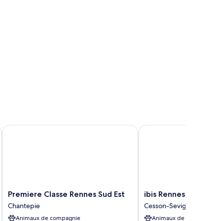
miliale,
s
ubles
 3 étoiles
Premiere Classe Rennes Sud Est
ibis Rennes Beaulieu
Premiere
ibis
Premiere Classe Rennes Sud Est
ibis Rennes Beaulieu
Classe
Rennes
Chantepie
Cesson-Sevigne
Rennes
Beaulieu
Animaux de compagnie
Animaux de compagnie
Sud
Cesson-