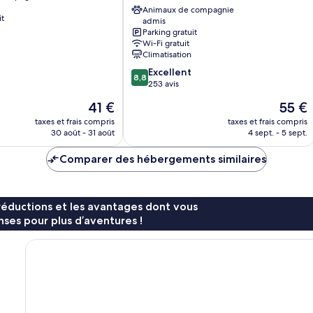
Cesson
Animaux de compagnie
it
admis
Sévigné
Parking gratuit
3
Wi-Fi gratuit
étoiles
Climatisation
Cesson-
8.8
Excellent
Sevigne
8,8
sur
253 avis
10,
Le
Le
41 €
55 €
Excellent,
nouveau
nouvea
253 avis
taxes et frais compris
taxes et frais compris
prix
prix
30 août - 31 août
4 sept. - 5 sept.
est
est
de
de
Comparer des hébergements similaires
41 €
55 €
réductions et les avantages dont vous
ses pour plus d’aventures !