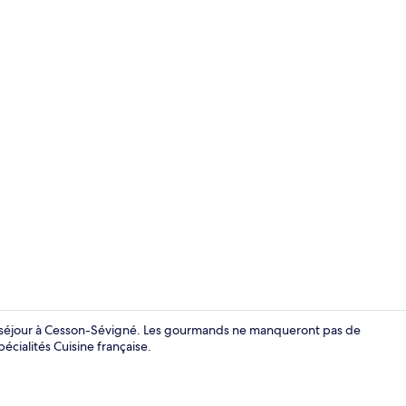
Extérieur
n séjour à Cesson-Sévigné. Les gourmands ne manqueront pas de
pécialités Cuisine française.
Chambre Stand