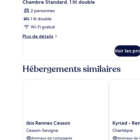
1
de
Chambre Standard, 1 lit double
toutes
chambre
2 personnes
Chambre
les
Triple,
1 lit double
photos
plusieurs
pour
Wi-Fi gratuit
lits
ce
Plus
Plus de détails
type
de
détails
de
Voir les pri
sur
chambre :
le
Chambre
type
Hébergements similaires
Standard,
de
chambre
1
Chambre
ibis Rennes Cesson
Kyriad - Renn
lit
Standard,
double
1
lit
double
ibis
Kyriad
ibis Rennes Cesson
Kyriad - Re
Rennes
-
Cesson-Sevigne
Chantépie
Cesson
Rennes
Animaux de compagnie
Animaux de
Cesson-
Chantepie