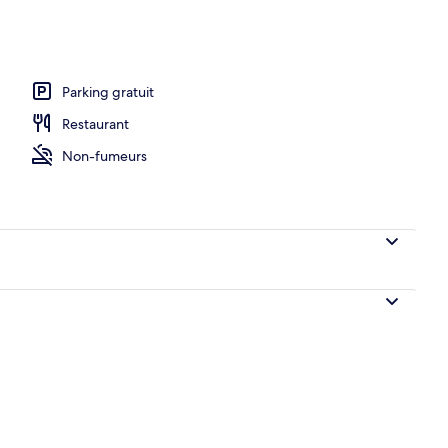
er buffet servi en supplément en semaine
Parking gratuit
Restaurant
Non-fumeurs