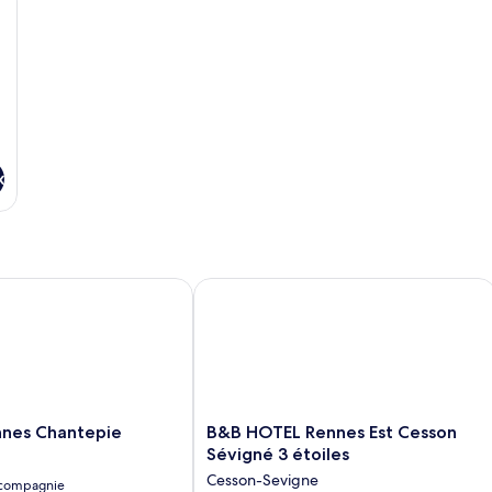
place
Standard,
Fa
2
2
lits
lit
une
do
place
x
es Chantepie
B&B HOTEL Rennes Est Cesson Sévigné
B&B
nnes Chantepie
B&B HOTEL Rennes Est Cesson
HOTEL
Sévigné 3 étoiles
Rennes
Cesson-Sevigne
 compagnie
Est