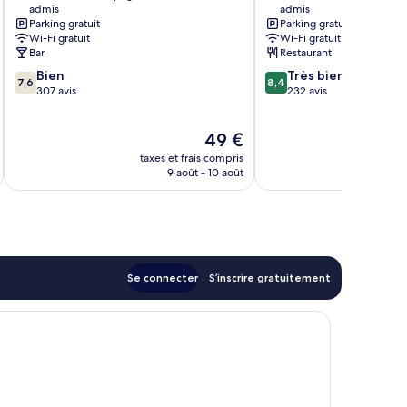
admis
admis
Est
Sevigne
Parking gratuit
Parking gratuit
Chantepie
Wi-Fi gratuit
Wi-Fi gratuit
Bar
Restaurant
7.6
8.4
Bien
Très bien
7,6
8,4
sur
sur
307 avis
232 avis
10,
10,
Bien,
Très
Le
49 €
307 avis
bien,
u
nouveau
232 avis
taxes et frais compris
tax
prix
9 août - 10 août
est
de
49 €
Se connecter
S’inscrire gratuitement