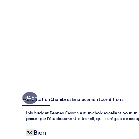
budget
Rennes
Cesson
46+
Présentation
Chambres
Emplacement
Conditions
Ibis budget Rennes Cesson est un choix excellent pour u
passer par l'établissement le triskell, qui les régale de ses s
Avis
Bien
7,6
7,6 sur 10
voyageurs