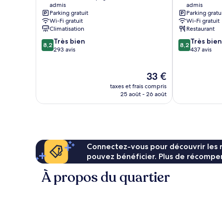
admis
admis
Sevigne
Chantépie
Parking gratuit
Parking gratu
Wi-Fi gratuit
Wi-Fi gratuit
Climatisation
Restaurant
8.2
8.2
Très bien
Très bien
8,2
8,2
sur
sur
293 avis
437 avis
10,
10,
Très
Très
Le
33 €
bien,
bien,
nouveau
293 avis
437 avis
taxes et frais compris
prix
25 août - 26 août
est
de
33 €
Connectez-vous pour découvrir les 
pouvez bénéficier. Plus de récompen
À propos du quartier