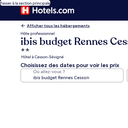
Passer à la section principale
Afficher tous les hébergements
Hôte professionnel
ibis budget Rennes Ce
Hébergement
2.0 étoiles
Hôtel à Cesson-Sévigné
Choisissez des dates pour voir les prix
Où allez-vous ?
Galerie
photos
de
l’hébergement
ibis