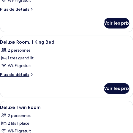
Wi-Fi gratuit
Plus
Plus de détails
de
détails
Voir les prix
sur
le
type
Afficher
Une chambre d’hôtel avec un grand lit
7
de
Deluxe Room, 1 King Bed
toutes
chambre
2 personnes
Chambre
les
1 très grand lit
photos
pour
Wi-Fi gratuit
ce
Plus
Plus de détails
type
de
détails
de
Voir les prix
sur
chambre :
le
Deluxe
type
Afficher
Minibar, coffres-forts dans les chambr
6
Room,
de
Deluxe Twin Room
toutes
chambre
1
2 personnes
Deluxe
les
King
Room,
2 lits 1 place
photos
Bed
1
pour
Wi-Fi gratuit
King