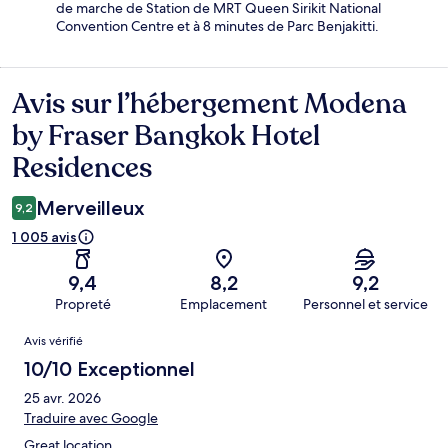
de marche de Station de MRT Queen Sirikit National
Convention Centre et à 8 minutes de Parc Benjakitti.
Avis sur l’hébergement Modena
Avis
by Fraser Bangkok Hotel
Residences
Merveilleux
9,2
1 005 avis
9,4
8,2
9,2
Propreté
Emplacement
Personnel et service
Avis
Avis vérifié
10/10 Exceptionnel
25 avr. 2026
Traduire avec Google
Great location