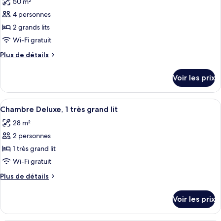
50 m²
Studio
les
«
4 personnes
photos
Premier
pour
2 grands lits
»
ce
Wi-Fi gratuit
type
Plus
Plus de détails
de
de
chambre :
détails
Voir les prix
sur
Chambre
le
Familiale
type
Afficher
Une chambre d’hôtel avec un grand lit,
7
de
Chambre Deluxe, 1 très grand lit
toutes
chambre
28 m²
Chambre
les
Familiale
2 personnes
photos
pour
1 très grand lit
ce
Wi-Fi gratuit
type
Plus
Plus de détails
de
de
chambre :
détails
Voir les prix
sur
Chambre
le
Deluxe,
type