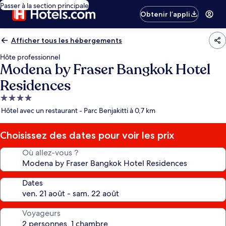
Passer à la section principale
Obtenir l’appli
Afficher tous les hébergements
Hôte professionnel
Modena by Fraser Bangkok Hotel
Residences
Hébergement
4.0 étoiles
Hôtel avec un restaurant - Parc Benjakitti à 0,7 km
Choisissez des dates pour voir les prix
Où allez-vous ?
Dates
Voyageurs