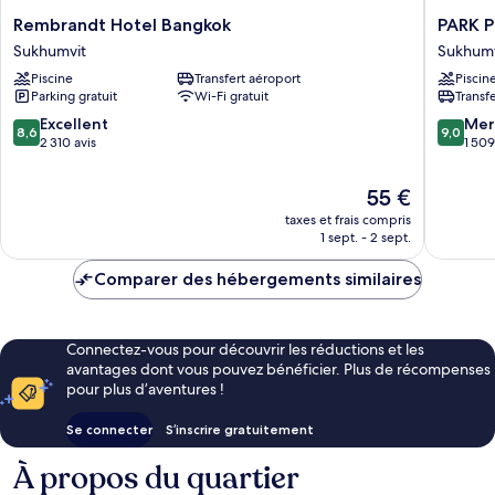
Rembrandt
PARK
Rembrandt Hotel Bangkok
PARK 
Hotel
PLAZA
Sukhumvit
Sukhumv
Bangkok
BANGK
Piscine
Transfert aéroport
Piscin
Sukhumvit
SOI
Parking gratuit
Wi-Fi gratuit
Transf
18
Sukhumv
8.6
9.0
Excellent
Mer
8,6
9,0
sur
sur
2 310 avis
1 509
10,
10,
Excellent,
Merveill
Le
55 €
2 310 avis
1 509 avi
nouveau
taxes et frais compris
prix
1 sept. - 2 sept.
est
de
Comparer des hébergements similaires
55 €
Connectez-vous pour découvrir les réductions et les
avantages dont vous pouvez bénéficier. Plus de récompenses
pour plus d’aventures !
Se connecter
S’inscrire gratuitement
À propos du quartier