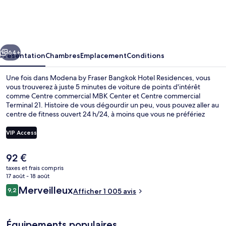
by
Fraser
Bangkok
cédent
Suivant
Hotel
64+
Présentation
Chambres
Emplacement
Conditions
Residences
Une fois dans Modena by Fraser Bangkok Hotel Residences, vous
vous trouverez à juste 5 minutes de voiture de points d'intérêt
comme Centre commercial MBK Center et Centre commercial
Terminal 21. Histoire de vous dégourdir un peu, vous pouvez aller au
centre de fitness ouvert 24 h/24, à moins que vous ne préfériez
reprendre des forces à la table de l'établissement Bistro@M, qui
vous accueille pour le petit déjeuner, le déjeuner et le dîner et vous
VIP Access
régale de ses spécialités Cuisine internationale. Au menu des petits
plus offerts sur place, on trouve un bar / salon, un sauna et un
Le
92 €
hammam. Sympa non ? Les autres voyageurs ne disent que du bien
Extérieur
prix
en ce qui concerne le personnel attentionné. L'hébergement se
taxes et frais compris
actuel
17 août - 18 août
situe à une très courte distance à pied des transports publics :
est
Station de MRT Queen Sirikit National Convention Centre se trouve
Avis
Merveilleux
9,2
Afficher 1 005 avis
de
9,2 sur 10
à 6 min et Station de MRT Khlong Toei, à 10 min.
voyageurs
92 €.
Équipements populaires