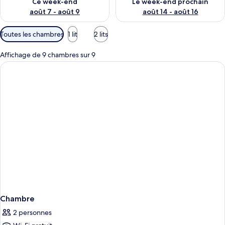
Ce week-end
Le week-end prochain
août 7 - août 9
août 14 - août 16
Filtres
Toutes les chambres
1 lit
2 lits
disponibles
pour
Affichage de 9 chambres sur 9
les
chambres
Chambre
2 personnes