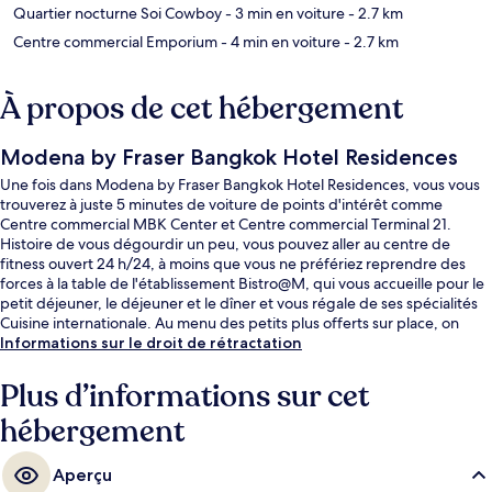
Quartier nocturne Soi Cowboy
- 3 min en voiture
- 2.7 km
Centre commercial Emporium
- 4 min en voiture
- 2.7 km
À propos de cet hébergement
Modena by Fraser Bangkok Hotel Residences
Une fois dans Modena by Fraser Bangkok Hotel Residences, vous vous
trouverez à juste 5 minutes de voiture de points d'intérêt comme
Centre commercial MBK Center et Centre commercial Terminal 21.
Histoire de vous dégourdir un peu, vous pouvez aller au centre de
fitness ouvert 24 h/24, à moins que vous ne préfériez reprendre des
forces à la table de l'établissement Bistro@M, qui vous accueille pour le
petit déjeuner, le déjeuner et le dîner et vous régale de ses spécialités
Cuisine internationale. Au menu des petits plus offerts sur place, on
trouve un bar / salon, un sauna et un hammam. Sympa non ? Les autres
Informations sur le droit de rétractation
voyageurs ne disent que du bien en ce qui concerne le personnel
attentionné. L'hébergement se situe à une très courte distance à pied
Plus d’informations sur cet
des transports publics : Station de MRT Queen Sirikit National
hébergement
Convention Centre se trouve à 6 min et Station de MRT Khlong Toei, à
10 min.
Aperçu