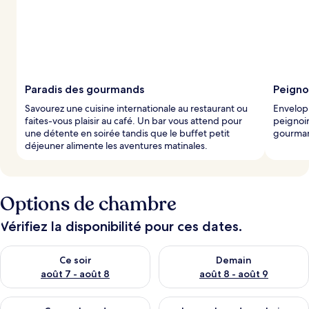
Paradis des gourmands
Peigno
Savourez une cuisine internationale au restaurant ou
Envelop
faites-vous plaisir au café. Un bar vous attend pour
peignoir
une détente en soirée tandis que le buffet petit
gourmand
déjeuner alimente les aventures matinales.
Options de chambre
Vérifiez la disponibilité pour ces dates.
Vérifier la disponibilité pour ce soir août 7 - août 8
Vérifier la disponibilité pour 
Ce soir
Demain
août 7 - août 8
août 8 - août 9
Vérifier la disponibilité pour ce week-end août 7 - août 9
Vérifier la disponibilité pour 