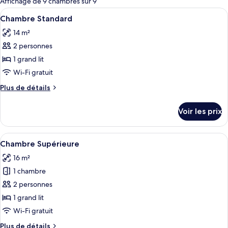
Affichage de 9 chambres sur 9
les
Afficher
Une chambre d’hôtel moderne dotée d’u
6
Chambre Standard
chambres
toutes
14 m²
les
2 personnes
photos
pour
1 grand lit
ce
Wi-Fi gratuit
type
Plus
Plus de détails
de
de
chambre :
détails
Voir les prix
sur
Chambre
le
Standard
type
Afficher
Une chambre moderne avec un grand lit
7
de
Chambre Supérieure
toutes
chambre
16 m²
Chambre
les
Standard
1 chambre
photos
pour
2 personnes
ce
1 grand lit
type
Wi-Fi gratuit
de
Plus
Plus de détails