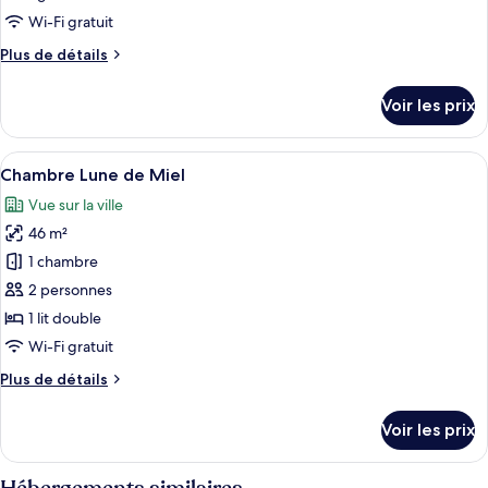
Room
pour
Wi-Fi gratuit
ce
Plus
Plus de détails
type
de
détails
de
Voir les prix
sur
chambre :
le
Standard
type
Afficher
Une chambre d’hôtel moderne équipée d
11
Queen
de
Chambre Lune de Miel
toutes
chambre
Room
Vue sur la ville
Standard
les
Queen
46 m²
photos
Room
pour
1 chambre
ce
2 personnes
type
1 lit double
de
Wi-Fi gratuit
chambre :
Plus
Plus de détails
Chambre
de
Lune
détails
Voir les prix
de
sur
le
Miel
type