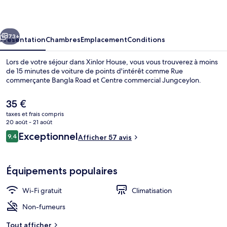
cédent
Suivant
73+
Présentation
Chambres
Emplacement
Conditions
Lors de votre séjour dans Xinlor House, vous vous trouverez à moins
de 15 minutes de voiture de points d'intérêt comme Rue
commerçante Bangla Road et Centre commercial Jungceylon.
Le
35 €
prix
taxes et frais compris
actuel
20 août - 21 août
est
Avis
Exceptionnel
9,4
Afficher 57 avis
de
9,4 sur 10
voyageurs
Réception
35 €.
Équipements populaires
Wi-Fi gratuit
Climatisation
Non-fumeurs
Tout afficher