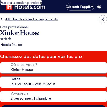
Passer à la section principale
Obtenir l’appli
Afficher tous les hébergements
Hôte professionnel
Xinlor House
Hébergement
3.0 étoiles
Hôtel à Phuket
Choisissez des dates pour voir les prix
Où allez-vous ?
Dates
Voyageurs