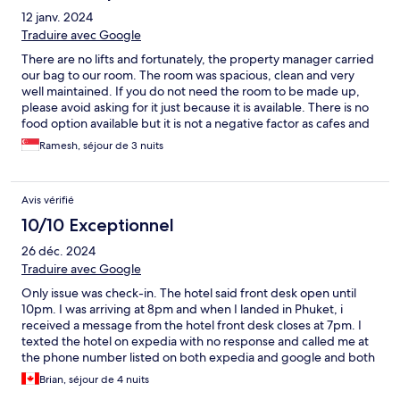
12 janv. 2024
Traduire avec Google
There are no lifts and fortunately, the property manager carried
our bag to our room. The room was spacious, clean and very
well maintained. If you do not need the room to be made up,
please avoid asking for it just because it is available. There is no
food option available but it is not a negative factor as cafes and
restaurants are everywhere, including one across from the
Ramesh, séjour de 3 nuits
hotel. The owner has given the property a brilliant retro look.
Well done.
Avis vérifié
10/10 Exceptionnel
26 déc. 2024
Traduire avec Google
Only issue was check-in. The hotel said front desk open until
10pm. I was arriving at 8pm and when I landed in Phuket, i
received a message from the hotel front desk closes at 7pm. I
texted the hotel on expedia with no response and called me at
the phone number listed on both expedia and google and both
nunbers discontinued. I was very stressed about checking in. In
Brian, séjour de 4 nuits
the end, they were waiting for me but having the info for the