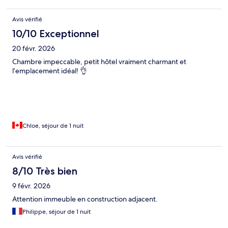
hotel on expedia and google would have helped. Otherwise
gorgeous and comfortable hotel in great location in Old Town.
Avis vérifié
10/10 Exceptionnel
20 févr. 2026
Chambre impeccable, petit hôtel vraiment charmant et
l’emplacement idéal! 👌
Chloe, séjour de 1 nuit
Avis vérifié
8/10 Très bien
9 févr. 2026
Attention immeuble en construction adjacent.
Philippe, séjour de 1 nuit