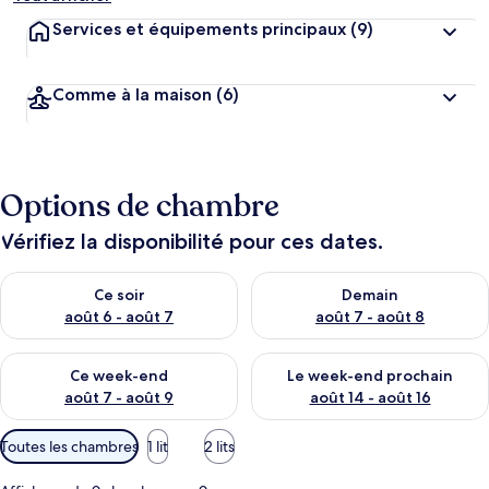
Services et équipements principaux
(9)
Comme à la maison
(6)
Options de chambre
Vérifiez la disponibilité pour ces dates.
Vérifier la disponibilité pour ce soir août 6 - août 7
Vérifier la disponibilité pour 
Ce soir
Demain
août 6 - août 7
août 7 - août 8
Vérifier la disponibilité pour ce week-end août 7 - août 9
Vérifier la disponibilité pour 
Ce week-end
Le week-end prochain
août 7 - août 9
août 14 - août 16
Filtres
Toutes les chambres
1 lit
2 lits
disponibles
pour