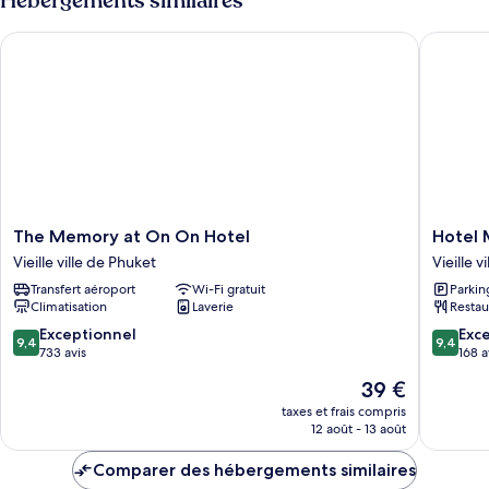
Hébergements similaires
de
chambre
The Memory at On On Hotel
Hotel M
Chambre
Lune
de
Miel
The
Hotel
The Memory at On On Hotel
Hotel 
Memory
Midtow
Vieille ville de Phuket
Vieille v
at
Ratsada
Transfert aéroport
Wi-Fi gratuit
Parkin
On
Vieille
Climatisation
Laverie
Restau
On
ville
Hotel
de
9.4
9.4
Exceptionnel
Exc
9,4
9,4
Vieille
Phuket
sur
sur
733 avis
168 a
ville
10,
10,
Le
39 €
de
Exceptionnel,
Exceptio
nouveau
Phuket
733 avis
168 avis
taxes et frais compris
prix
12 août - 13 août
est
de
Comparer des hébergements similaires
39 €