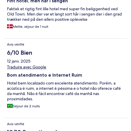
Fint hotel, men hår i sengen
Faktisk et rigtig fint lille hotel med super fin beliggenhed ved
Old Town. Men der var et langt sort hår i sengen der i den grad
trækker ned på den ellers positive oplevelse
Mette, séjour de 1 nuit
Avis vérifié
6/10 Bien
12 janv. 2025
Traduire avec Google
Bom atendimento e Internet Ruim
Hotel bem localizado com excelente atendimento. Porém, a
acústica é ruim, a internet é péssima e o hotel não oferece café
da manhã. Não é fácil encontrar café da manhã nas
proximidades.
Séjour de 2 nuits
Avis vérifié