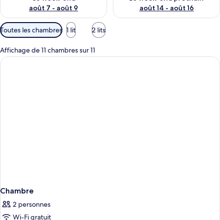
août 7 - août 9
août 14 - août 16
Filtres
Toutes les chambres
1 lit
2 lits
disponibles
pour
Affichage de 11 chambres sur 11
les
chambres
Chambre
2 personnes
Wi-Fi gratuit