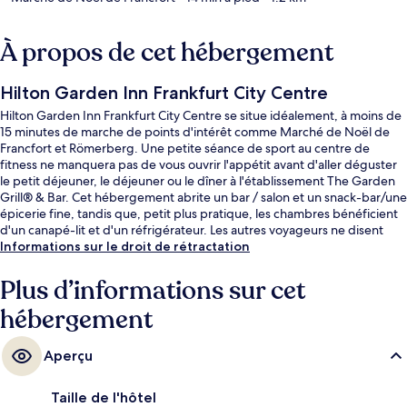
À propos de cet hébergement
Hilton Garden Inn Frankfurt City Centre
Hilton Garden Inn Frankfurt City Centre se situe idéalement, à moins de
15 minutes de marche de points d'intérêt comme Marché de Noël de
Francfort et Römerberg. Une petite séance de sport au centre de
fitness ne manquera pas de vous ouvrir l'appétit avant d'aller déguster
le petit déjeuner, le déjeuner ou le dîner à l'établissement The Garden
Grill® & Bar. Cet hébergement abrite un bar / salon et un snack-bar/une
épicerie fine, tandis que, petit plus pratique, les chambres bénéficient
d'un canapé-lit et d'un réfrigérateur. Les autres voyageurs ne disent
que du bien en ce qui concerne le personnel attentionné.
Informations sur le droit de rétractation
L'hébergement se situe à une très courte distance à pied des transports
publics : Arrêt de tram Weserstraße-Münchener Straße se trouve à 4
Plus d’informations sur cet
min et Arrêt de tram de la gare centrale, à 7 min.
hébergement
Aperçu
Taille de l'hôtel