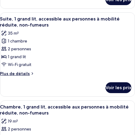
sur
1
le
chambre,
type
Afficher
Une chambre d’hôtel avec un grand lit
non-
6
de
Suite, 1 grand lit, accessible aux personnes à mobilité
toutes
fumeurs
chambre
réduite, non-fumeurs
Suite,
les
35 m²
1
photos
chambre,
1 chambre
pour
non-
2 personnes
ce
fumeurs
type
1 grand lit
de
Wi-Fi gratuit
chambre :
Plus
Plus de détails
Suite,
de
1
détails
Voir les prix
sur
grand
le
lit,
type
Afficher
Une chambre d’hôtel avec un grand lit
accessible
6
de
Chambre, 1 grand lit, accessible aux personnes à mobilité
toutes
chambre
aux
réduite, non-fumeurs
Suite,
les
personnes
19 m²
1
photos
à
grand
2 personnes
pour
mobilité
lit,