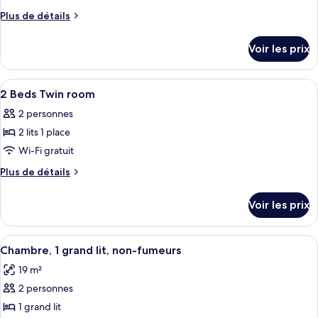
Plus
Plus de détails
de
détails
Voir les prix
sur
le
type
Afficher
Une chambre d’hôtel avec un grand lit,
4
de
2 Beds Twin room
toutes
chambre
2 personnes
Chambre
les
2 lits 1 place
photos
pour
Wi-Fi gratuit
ce
Plus
Plus de détails
type
de
détails
de
Voir les prix
sur
chambre :
le
2
type
Afficher
Une chambre d’hôtel avec un grand lit,
5
Beds
de
Chambre, 1 grand lit, non-fumeurs
toutes
chambre
Twin
19 m²
2
les
room
Beds
2 personnes
photos
Twin
pour
1 grand lit
room