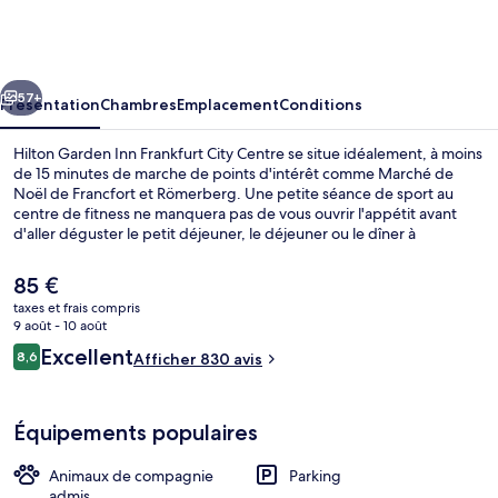
Garden
Inn
Frankfurt
cédent
Suivant
City
57+
Présentation
Chambres
Emplacement
Conditions
Centre
Hilton Garden Inn Frankfurt City Centre se situe idéalement, à moins
de 15 minutes de marche de points d'intérêt comme Marché de
Noël de Francfort et Römerberg. Une petite séance de sport au
centre de fitness ne manquera pas de vous ouvrir l'appétit avant
d'aller déguster le petit déjeuner, le déjeuner ou le dîner à
l'établissement The Garden Grill® & Bar. Cet hébergement abrite
un bar / salon et un snack-bar/une épicerie fine, tandis que, petit
Le
85 €
plus pratique, les chambres bénéficient d'un canapé-lit et d'un
prix
taxes et frais compris
réfrigérateur. Les autres voyageurs ne disent que du bien en ce qui
actuel
9 août - 10 août
concerne le personnel attentionné. L'hébergement se situe à une
Petit déjeuner buffet servi tous les j
est
Avis
très courte distance à pied des transports publics : Arrêt de tram
Excellent
8,6
Afficher 830 avis
de
8,6 sur 10
Weserstraße-Münchener Straße se trouve à 4 min et Arrêt de tram
voyageurs
85 €.
de la gare centrale, à 7 min.
Équipements populaires
Animaux de compagnie
Parking
admis