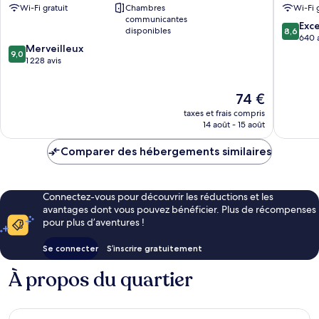
Wi-Fi gratuit
Chambres
Wi-Fi 
communicantes
8.6
Exce
disponibles
8,6
sur
640 
9.0
Merveilleux
10,
9,0
sur
1 228 avis
Excellen
10,
640 avis
Merveilleux,
Le
74 €
1 228 avis
nouveau
taxes et frais compris
prix
14 août - 15 août
est
de
Comparer des hébergements similaires
74 €
Connectez-vous pour découvrir les réductions et les
avantages dont vous pouvez bénéficier. Plus de récompenses
pour plus d’aventures !
Se connecter
S’inscrire gratuitement
À propos du quartier