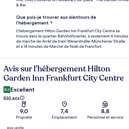
& Bar.
Que puis-je trouver aux alentours de
l'hébergement ?
L'hébergement Hilton Garden Inn Frankfurt City Centre se
trouve dans le quartier Bahnhofsviertel, à seulement 4 minutes
de marche de Arrêt de tram Weserstraße-Münchener Straße
et à 14 minutes de Marché de Noël de Francfort.
Avis sur l’hébergement Hilton
Avis
Garden Inn Frankfurt City Centre
Excellent
8,6
830 avis
9,0
7,4
8,8
Propreté
Emplacement
Personnel et service
Avis
Avis vérifié