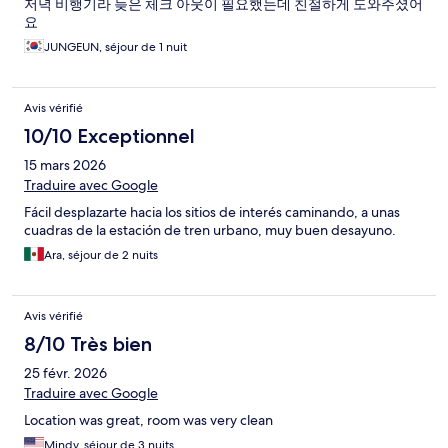
저녁 비행기라 늦은 체크 아웃이 필요했는데 친절하게 도와주셨어
요
JUNGEUN, séjour de 1 nuit
Avis vérifié
10/10 Exceptionnel
15 mars 2026
Traduire avec Google
Fácil desplazarte hacia los sitios de interés caminando, a unas
cuadras de la estación de tren urbano, muy buen desayuno.
Ara, séjour de 2 nuits
Avis vérifié
8/10 Très bien
25 févr. 2026
Traduire avec Google
Location was great, room was very clean
Mindy, séjour de 3 nuits