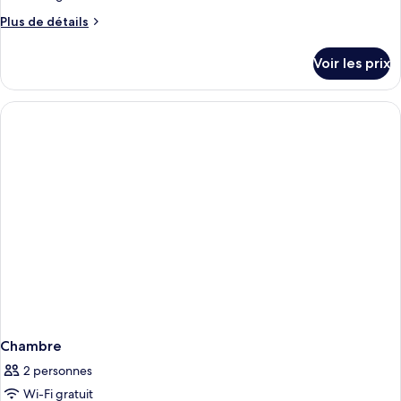
Plus
Plus de détails
de
détails
Voir les prix
sur
le
type
de
chambre
Chambre
Chambre
2 personnes
Wi-Fi gratuit