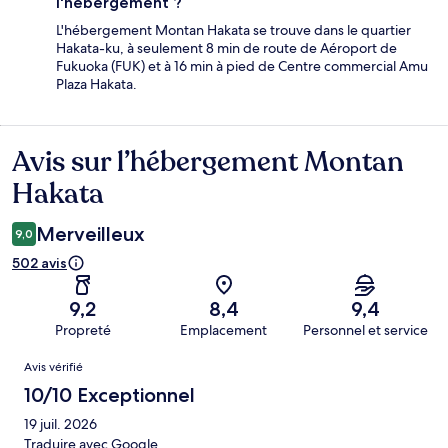
l'hébergement ?
L'hébergement Montan Hakata se trouve dans le quartier
Hakata-ku, à seulement 8 min de route de Aéroport de
Fukuoka (FUK) et à 16 min à pied de Centre commercial Amu
Plaza Hakata.
Avis sur l’hébergement Montan
Avis
Hakata
Merveilleux
9,0
502 avis
9,2
8,4
9,4
Propreté
Emplacement
Personnel et service
Avis
Avis vérifié
10/10 Exceptionnel
19 juil. 2026
Traduire avec Google