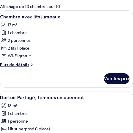
pour
Affichage de 10 chambres sur 10
les
Afficher
Une chambre d’hôtel avec deux lits, un
5
Chambre avec lits jumeaux
chambres
toutes
17 m²
les
1 chambre
photos
pour
2 personnes
ce
2 lits 1 place
type
Wi-Fi gratuit
de
Plus
Plus de détails
chambre :
de
Chambre
détails
Voir les prix
sur
avec
le
lits
type
Afficher
Une chambre d’hôtel avec des lits supe
jumeaux
4
de
Dortoir Partagé, femmes uniquement
toutes
chambre
18 m²
Chambre
les
avec
1 chambre
photos
lits
pour
1 personne
jumeaux
ce
1 lit superposé (1 place)