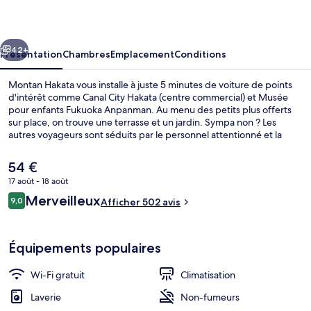
cédent
Suivant
42+
Présentation
Chambres
Emplacement
Conditions
Montan Hakata vous installe à juste 5 minutes de voiture de points
d'intérêt comme Canal City Hakata (centre commercial) et Musée
pour enfants Fukuoka Anpanman. Au menu des petits plus offerts
sur place, on trouve une terrasse et un jardin. Sympa non ? Les
autres voyageurs sont séduits par le personnel attentionné et la
présentation générale. L'hébergement se situe à une courte
distance à pied des transports publics. Station Higashi-hie se trouve
Le
54 €
à 7 min à peine.
prix
17 août - 18 août
actuel
Avis
Merveilleux
Réception
9,0
est
Afficher 502 avis
9,0 sur 10
voyageurs
de
54 €.
Équipements populaires
Wi-Fi gratuit
Climatisation
Laverie
Non-fumeurs