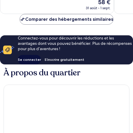
Le
58 €
1 035 avis
bien,
nouveau
485 avis
31 août - 1 sept.
prix
est
Comparer des hébergements similaires
de
58 €
Connectez-vous pour découvrir les réductions et les
avantages dont vous pouvez bénéficier. Plus de récompenses
pour plus d’aventures !
Se connecter
S’inscrire gratuitement
À propos du quartier