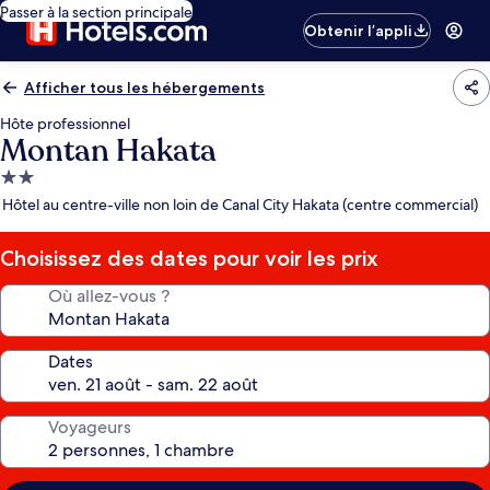
Passer à la section principale
Obtenir l’appli
Afficher tous les hébergements
Hôte professionnel
Montan Hakata
Hébergement
2.0 étoiles
Hôtel au centre-ville non loin de Canal City Hakata (centre commercial)
Choisissez des dates pour voir les prix
Où allez-vous ?
Dates
Voyageurs