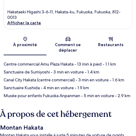
Hakataeki Higashi 3-6-11, Hakata-ku, Fukuoka, Fukuoka, 812-
0013
Afficher la carte
Carte
À proximité
Comment se
Restaurants
déplacer
Centre commercial Amu Plaza Hakata
- 13 min à pied
- 1.1 km
Sanctuaire de Sumiyoshi
- 3 min en voiture
- 1.4 km
Canal City Hakata (centre commercial)
- 3 min en voiture
- 1.6 km
Sanctuaire Kushida
- 4 min en voiture
- 1.9 km
Musée pour enfants Fukuoka Anpanman
- 5 min en voiture
- 2.9 km
À propos de cet hébergement
Montan Hakata
Montan Hakata vous installe à juste 5 minutes de voiture de points