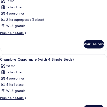
17 m²
Chambre
les
Quadruple
1 chambre
photos
Tradition
pour
4 personnes
(Japanese
ce
Style)
2 lits superposés (1 place)
type
Wi-Fi gratuit
de
Plus
Plus de détails
chambre :
de
Chambre
détails
Voir les prix
sur
Quadruple
le
(with
type
Afficher
Une chambre d’hôtel avec deux lits, u
Bunk
5
de
Chambre Quadruple (with 4 Single Beds)
toutes
Bed)
chambre
23 m²
Chambre
les
Quadruple
1 chambre
photos
(with
pour
4 personnes
Bunk
ce
Bed)
4 lits 1 place
type
Wi-Fi gratuit
de
Plus
Plus de détails
chambre :
de
Chambre
détails