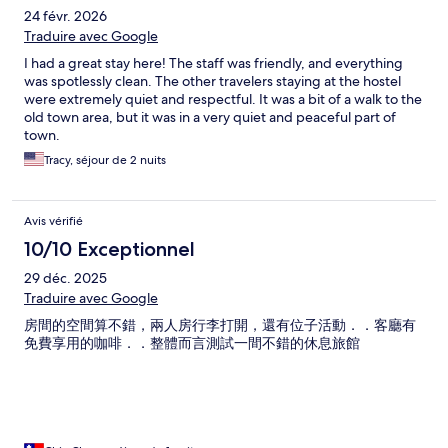
24 févr. 2026
Traduire avec Google
I had a great stay here! The staff was friendly, and everything
was spotlessly clean. The other travelers staying at the hostel
were extremely quiet and respectful. It was a bit of a walk to the
old town area, but it was in a very quiet and peaceful part of
town.
Tracy, séjour de 2 nuits
Avis vérifié
10/10 Exceptionnel
29 déc. 2025
Traduire avec Google
房間的空間算不錯，兩人房行李打開，還有位子活動．．客廳有
免費享用的咖啡．．整體而言測試一間不錯的休息旅館