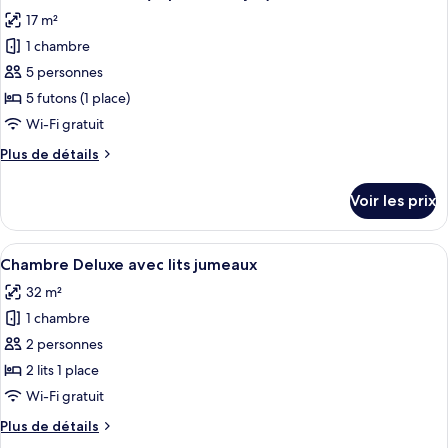
toutes
jumeaux
chambre
17 m²
Chambre
les
Supérieure
1 chambre
photos
avec
pour
5 personnes
lits
ce
jumeaux
5 futons (1 place)
type
Wi-Fi gratuit
de
Plus
Plus de détails
chambre :
de
Chambre
détails
Voir les prix
sur
Tradition
le
(Japanese
type
Afficher
Une cuisine moderne avec une table en b
Style)
8
de
Chambre Deluxe avec lits jumeaux
toutes
chambre
32 m²
Chambre
les
Tradition
1 chambre
photos
(Japanese
pour
2 personnes
Style)
ce
2 lits 1 place
type
Wi-Fi gratuit
de
Plus
Plus de détails
chambre :
de