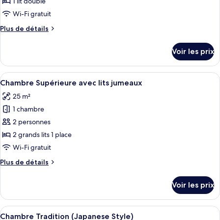
ce
1 lit double
type
Wi-Fi gratuit
de
Plus
Plus de détails
chambre :
de
Chambre
détails
Voir les prix
sur
Double
le
type
Afficher
Une chambre d’hôtel avec deux lits, un
5
de
Chambre Supérieure avec lits jumeaux
toutes
chambre
25 m²
Chambre
les
Double
1 chambre
photos
pour
2 personnes
ce
2 grands lits 1 place
type
Wi-Fi gratuit
de
Plus
Plus de détails
chambre :
de
Chambre
détails
Voir les prix
sur
Supérieure
le
avec
type
Afficher
Une pièce avec des tatamis, un lit avec
lits
5
de
Chambre Tradition (Japanese Style)