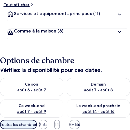
Tout afficher
Services et équipements principaux
(11)
Comme à la maison
(6)
Options de chambre
Vérifiez la disponibilité pour ces dates.
Vérifier la disponibilité pour ce soir août 6 - août 7
Vérifier la disponibilité pour 
Ce soir
Demain
août 6 - août 7
août 7 - août 8
Vérifier la disponibilité pour ce week-end août 7 - août 9
Vérifier la disponibilité pour 
Ce week-end
Le week-end prochain
août 7 - août 9
août 14 - août 16
Filtres
Toutes les chambres
2 lits
1 lit
3+ lits
disponibles