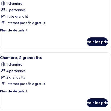
les
lit
1 chambre
1
photos
très
3 personnes
pour
grand
1 très grand lit
ce
lit
type
Internet par câble gratuit
de
Plus
Plus de détails
chambre :
de
détails
Chambre,
Voir les prix
sur
1
le
très
type
Afficher
Une chambre d’hôtel avec deux lits, u
1
grand
de
Chambre, 2 grands lits
toutes
chambre
lit,
1 chambre
Chambre,
les
accessible
1
4 personnes
photos
aux
très
pour
2 grands lits
grand
personnes
ce
lit,
Internet par câble gratuit
malentendantes
accessible
type
Plus
Plus de détails
aux
de
de
personnes
chambre :
détails
malentendantes
Voir les prix
sur
Chambre,
le