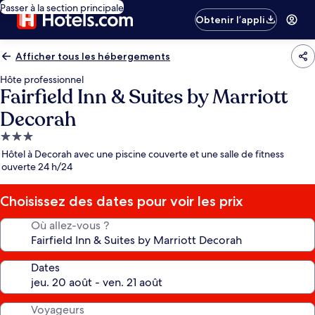
Passer à la section principale
Obtenir l’appli
Afficher tous les hébergements
Hôte professionnel
Fairfield Inn & Suites by Marriott
Decorah
Hébergement
3.0 étoiles
Hôtel à Decorah avec une piscine couverte et une salle de fitness
ouverte 24 h/24
Choisissez des dates pour voir les prix
Où allez-vous ?
Dates
Voyageurs