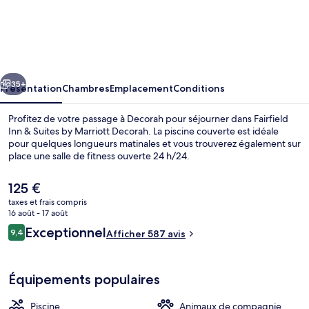
Fairfield
Inn
&
Suites
cédent
Suivant
by
35+
Présentation
Chambres
Emplacement
Conditions
Marriott
Profitez de votre passage à Decorah pour séjourner dans Fairfield
Decorah
Inn & Suites by Marriott Decorah. La piscine couverte est idéale
pour quelques longueurs matinales et vous trouverez également sur
place une salle de fitness ouverte 24 h/24.
Le
125 €
prix
taxes et frais compris
actuel
16 août - 17 août
est
Avis
Exceptionnel
9,4
Hall
Afficher 587 avis
de
9,4 sur 10
voyageurs
125 €.
Équipements populaires
Piscine
Animaux de compagnie