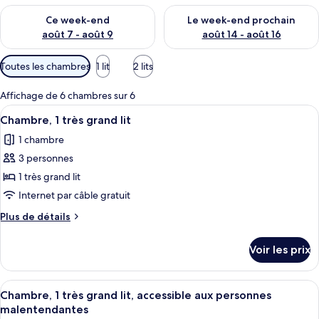
Vérifier la disponibilité pour ce week-end août 7 - août 9
Vérifier la disponibilité pour 
Ce week-end
Le week-end prochain
août 7 - août 9
août 14 - août 16
Filtres
Toutes les chambres
1 lit
2 lits
disponibles
pour
Affichage de 6 chambres sur 6
les
Afficher
Une chambre d’hôtel avec un lit, des 
1
Chambre, 1 très grand lit
chambres
toutes
1 chambre
les
3 personnes
photos
pour
1 très grand lit
ce
Internet par câble gratuit
type
Plus
Plus de détails
de
de
chambre :
détails
Voir les prix
sur
Chambre,
le
1
type
Afficher
Une chambre d’hôtel avec un lit, des 
très
1
de
Chambre, 1 très grand lit, accessible aux personnes
toutes
chambre
grand
malentendantes
Chambre,