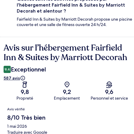
l'hébergement Fairfield Inn & Suites by Marriott
Decorah et alentour ?
Fairfield Inn & Suites by Marriott Decorah propose une piscine
couverte et une salle de fitness ouverte 24 h/24.
Avis sur l’hébergement Fairfield
Avis
Inn & Suites by Marriott Decorah
Exceptionnel
9,4
587 avis
9,8
9,2
9,6
Propreté
Emplacement
Personnel et service
Avis
Avis vérifié
8/10 Très bien
1 mai 2026
Traduire avec Google