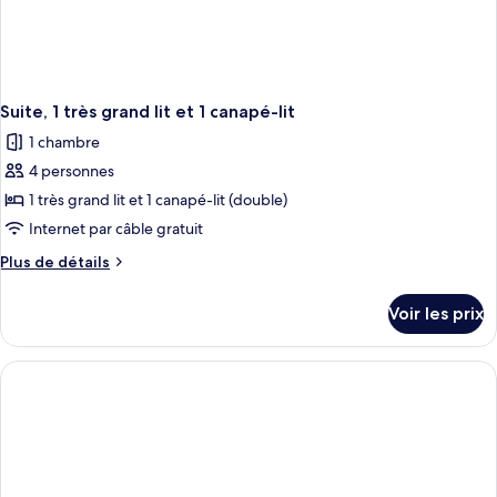
réduite
personnes
à
mobilité
réduite
Suite, 1 très grand lit et 1 canapé-lit
1 chambre
4 personnes
1 très grand lit et 1 canapé-lit (double)
Internet par câble gratuit
Plus
Plus de détails
de
détails
Voir les prix
sur
le
type
de
chambre
Suite,
1
très
grand