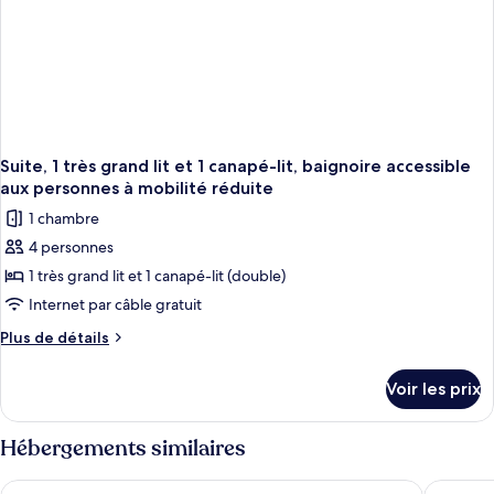
lit
et
1
canapé-
lit
Suite, 1 très grand lit et 1 canapé-lit, baignoire accessible
aux personnes à mobilité réduite
1 chambre
4 personnes
1 très grand lit et 1 canapé-lit (double)
Internet par câble gratuit
Plus
Plus de détails
de
détails
Voir les prix
sur
le
type
Hébergements similaires
de
chambre
Super 8 by Wyndham Decorah
Country 