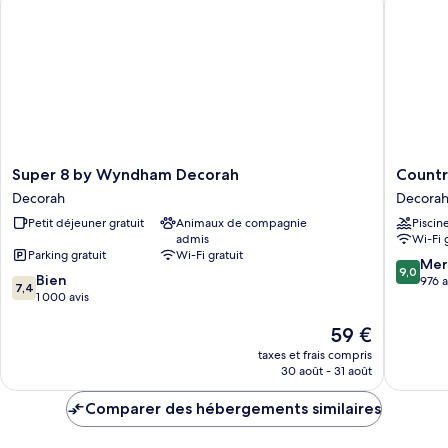
Suite,
1
très
grand
lit
et
1
canapé-
lit,
baignoire
Super
Country
Super 8 by Wyndham Decorah
Countr
accessible
8
Inn
Decorah
Decora
aux
by
&
personnes
Petit déjeuner gratuit
Animaux de compagnie
Piscin
Wyndham
Suites
à
admis
Wi-Fi 
Decorah
by
mobilité
Parking gratuit
Wi-Fi gratuit
Decorah
Radisson
9.0
Mer
réduite
9,0
7.4
Bien
Decorah
sur
976 a
7,4
sur
1 000 avis
IA
10,
10,
Decorah
Merveill
Le
59 €
Bien,
976 avis
nouveau
1 000 avis
taxes et frais compris
prix
30 août - 31 août
est
de
Comparer des hébergements similaires
59 €