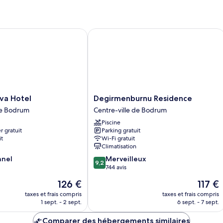
 Hotel
Degirmenburnu Residence
Degirmenburnu
va Hotel
Degirmenburnu Residence
Residence
de Bodrum
Centre-ville de Bodrum
Centre-
Piscine
ville
r gratuit
Parking gratuit
de
it
Wi-Fi gratuit
Bodrum
Climatisation
9.2
nnel
Merveilleux
9,2
sur
744 avis
10,
Le
Le
126 €
117 €
Merveilleux,
nouveau
nouvea
744 avis
taxes et frais compris
taxes et frais compris
prix
prix
1 sept. - 2 sept.
6 sept. - 7 sept.
est
est
de
de
Comparer des hébergements similaires