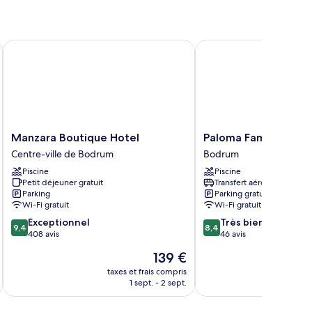
Manzara Boutique Hotel
Paloma Family Club
Manzara
Paloma
Manzara Boutique Hotel
Paloma Family Club
Boutique
Family
Centre-ville de Bodrum
Bodrum
Hotel
Club
Piscine
Piscine
Centre-
Bodrum
Petit déjeuner gratuit
Transfert aéroport
ville
Parking
Parking gratuit
de
Wi-Fi gratuit
Wi-Fi gratuit
Bodrum
9.4
8.4
Exceptionnel
Très bien
9,4
8,4
sur
sur
408 avis
46 avis
10,
10,
Le
139 €
Exceptionnel,
Très
u
nouveau
408 avis
bien,
taxes et frais compris
tax
prix
1 sept. - 2 sept.
46 avis
est
de