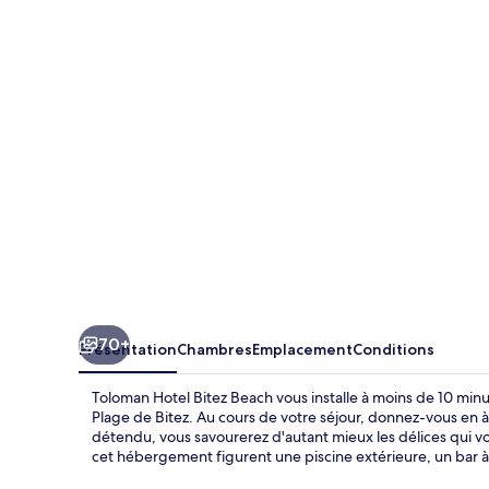
Hotel
Bitez
Beach
70+
Présentation
Chambres
Emplacement
Conditions
Toloman Hotel Bitez Beach vous installe à moins de 10 mi
Plage de Bitez. Au cours de votre séjour, donnez-vous en 
détendu, vous savourerez d'autant mieux les délices qui vo
cet hébergement figurent une piscine extérieure, un bar à 