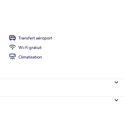
r, déjeuner et dîner servis sur place
Transfert aéroport
Wi-Fi gratuit
Climatisation