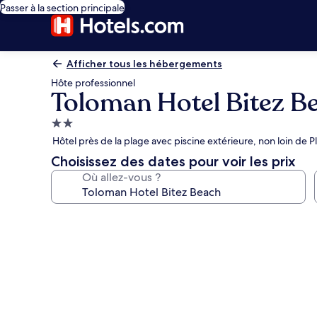
Passer à la section principale
Afficher tous les hébergements
Hôte professionnel
Toloman Hotel Bitez B
Hébergement
2.0 étoiles
Hôtel près de la plage avec piscine extérieure, non loin de P
Choisissez des dates pour voir les prix
Où allez-vous ?
Galerie
photos
de
l’hébergement
Toloman