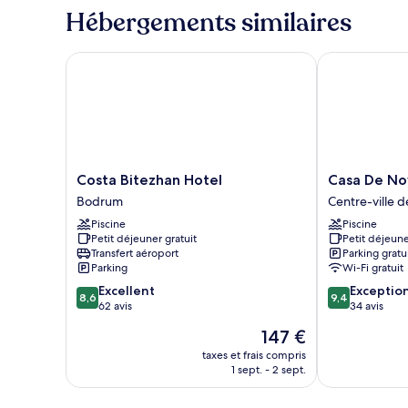
type
Hébergements similaires
lits
de
jumeaux
chambre
Chambre
Costa Bitezhan Hotel
Casa De Nova
Double
ou
avec
lits
jumeaux
Costa
Casa
Costa Bitezhan Hotel
Casa De No
Bitezhan
De
Bodrum
Centre-ville 
Hotel
Nova
Piscine
Piscine
Bodrum
Hotel
Petit déjeuner gratuit
Petit déjeune
Centre-
Transfert aéroport
Parking gratu
ville
Parking
Wi-Fi gratuit
de
8.6
9.4
Excellent
Exceptio
Bodrum
8,6
9,4
sur
sur
62 avis
34 avis
10,
10,
Le
147 €
Excellent,
Exceptionnel,
nouveau
62 avis
34 avis
taxes et frais compris
prix
1 sept. - 2 sept.
est
de