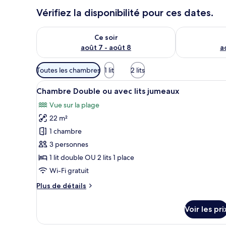
Vérifiez la disponibilité pour ces dates.
Vérifier la disponibilité pour ce soir août 7 - août 8
Vérifier la di
Ce soir
août 7 - août 8
a
Filtres
Toutes les chambres
1 lit
2 lits
disponibles
Afficher
Chambre Double ou avec lits ju
pour
10
Chambre Double ou avec lits jumeaux
toutes
les
Vue sur la plage
les
chambres
22 m²
photos
pour
1 chambre
ce
3 personnes
type
1 lit double OU 2 lits 1 place
de
Wi-Fi gratuit
chambre :
Plus
Plus de détails
Chambre
de
Double
détails
Voir les pri
ou
sur
le
avec