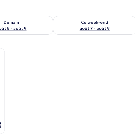
sponibilité pour demain août 8 - août 9
Vérifier la disponibilité pour ce week
Demain
Ce week-end
oût 8 - août 9
août 7 - août 9
meaux | Bureau, chambres insonorisées, Wi-Fi gratuit, draps fournis
x