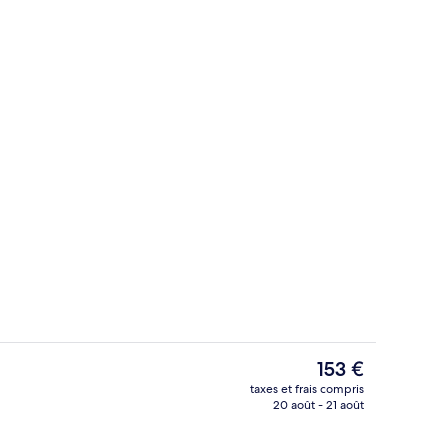
’hébergement
Enceinte de l’hébergement
Le
153 €
prix
taxes et frais compris
actuel
20 août - 21 août
 à proximité, bar de plage
Piscine extérieure, parasols de plage, 
est
de