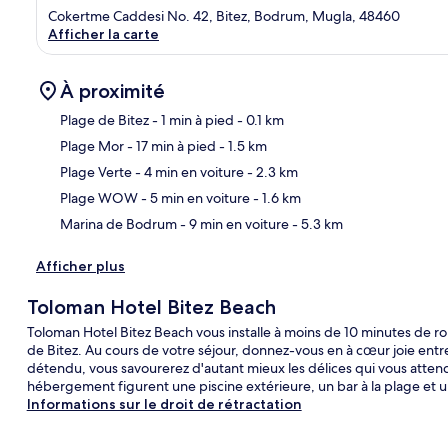
Cokertme Caddesi No. 42, Bitez, Bodrum, Mugla, 48460
Afficher la carte
À proximité
Plage de Bitez
- 1 min à pied
- 0.1 km
Plage Mor
- 17 min à pied
- 1.5 km
Car
Plage Verte
- 4 min en voiture
- 2.3 km
Plage WOW
- 5 min en voiture
- 1.6 km
Marina de Bodrum
- 9 min en voiture
- 5.3 km
Afficher plus
Toloman Hotel Bitez Beach
Toloman Hotel Bitez Beach vous installe à moins de 10 minutes de 
de Bitez. Au cours de votre séjour, donnez-vous en à cœur joie ent
détendu, vous savourerez d'autant mieux les délices qui vous attend
hébergement figurent une piscine extérieure, un bar à la plage et u
Informations sur le droit de rétractation