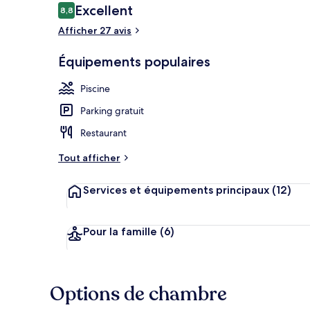
Avis
Excellent
8,8
8,8 sur 10
voyageurs
Afficher 27 avis
Petit déjeune
Équipements populaires
Piscine
Parking gratuit
Restaurant
Tout afficher
Services et équipements principaux
(12)
Pour la famille
(6)
Options de chambre