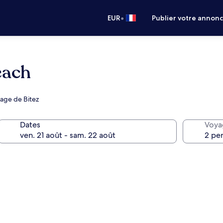
•
EUR
Publier votre annon
each
lage de Bitez
Dates
Voya