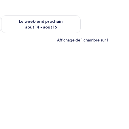
-end août 7 - août 9
Vérifier la disponibilité pour le week-end prochain août 14 - a
Le week-end prochain
août 14 - août 16
Affichage de 1 chambre sur 1