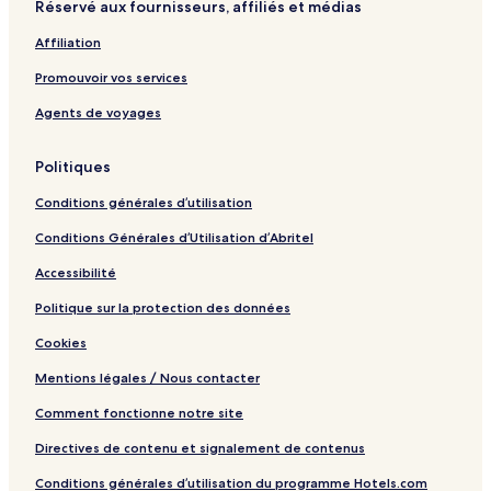
Réservé aux fournisseurs, affiliés et médias
e
s
f
t
e
a
Affiliation
h
V
Promouvoir vos services
M
I
Agents de voyages
1
Politiques
Conditions générales d’utilisation
Conditions Générales d’Utilisation d’Abritel
Accessibilité
Politique sur la protection des données
Cookies
Mentions légales / Nous contacter
Comment fonctionne notre site
Directives de contenu et signalement de contenus
Conditions générales d’utilisation du programme Hotels.com