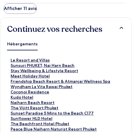
Afficher 11 avis
Continuez vos recherches
Hébergements
L
Le Resort and Villas
i
L
Sunsuri PHUKET, Nai Harn Beach
e
i
L
Stay Wellbeing & Lifestyle Resort
n
e
i
L
Meet Holiday Hotel
o
n
e
i
L
Friendship Beach Resort & Atmanjai Wellness Spa
u
o
n
e
i
L
Wyndham La Vita Rawai Phuket
v
u
o
n
e
i
L
Coconoi Residence
r
v
u
o
n
e
i
L
Kudo Hotel
a
r
v
u
o
n
e
i
L
Naiharn Beach Resort
n
a
r
v
u
o
n
e
i
L
The Vijitt Resort Phuket
t
n
a
r
v
u
o
n
e
i
L
Sunset Paradise 5 Mins to the Beach C177
l
t
n
a
r
v
u
o
n
e
i
L
Sunflower HLD Hotel
a
l
t
n
a
r
v
u
o
n
e
i
L
The Beachfront Hotel Phuket
p
a
l
t
n
a
r
v
u
o
n
e
i
L
Peace Blue Naiharn Naturist Resort Phuket