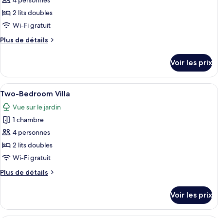
4 personnes
type
2 lits doubles
de
Wi-Fi gratuit
chambre :
Plus
Plus de détails
Family
de
Home
détails
Voir les prix
2
sur
le
Bedroom
type
Afficher
Une piscine avec des chaises longues e
21
de
Two-Bedroom Villa
toutes
chambre
Vue sur le jardin
Family
les
Home
1 chambre
photos
2
pour
4 personnes
Bedroom
ce
2 lits doubles
type
Wi-Fi gratuit
de
Plus
Plus de détails
chambre :
de
Two-
détails
Voir les prix
sur
Bedroom
le
Villa
type