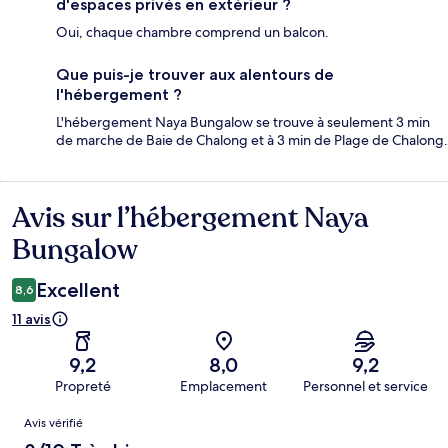
d'espaces privés en extérieur ?
Oui, chaque chambre comprend un balcon.
Que puis-je trouver aux alentours de
l'hébergement ?
L'hébergement Naya Bungalow se trouve à seulement 3 min
de marche de Baie de Chalong et à 3 min de Plage de Chalong.
Avis sur l’hébergement Naya
Avis
Bungalow
Excellent
8,6
11 avis
9,2
8,0
9,2
Propreté
Emplacement
Personnel et service
Avis
Avis vérifié