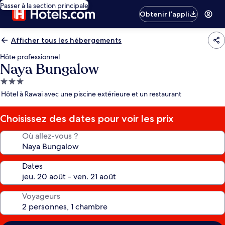
Passer à la section principale
Obtenir l’appli
Afficher tous les hébergements
Hôte professionnel
Naya Bungalow
Hébergement
3.0 étoiles
Hôtel à Rawai avec une piscine extérieure et un restaurant
Choisissez des dates pour voir les prix
Où allez-vous ?
Dates
Voyageurs