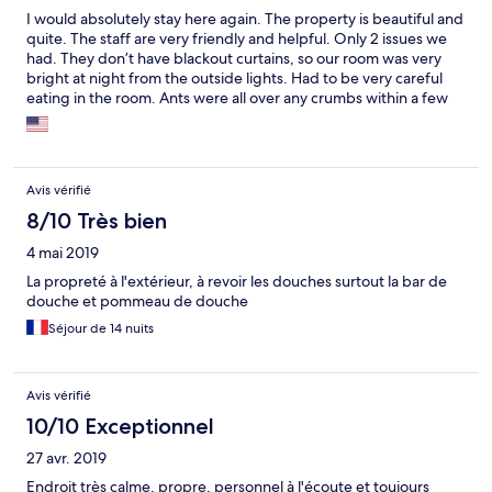
I would absolutely stay here again. The property is beautiful and
quite. The staff are very friendly and helpful. Only 2 issues we
had. They don’t have blackout curtains, so our room was very
bright at night from the outside lights. Had to be very careful
eating in the room. Ants were all over any crumbs within a few
minutes. They even got into a sealed container of breath mints
that were in my bag. Also, Orbitz has this place incorrectly on
the map. It’s about 6.2 miles west of where Orbitz has it listed.
Avis vérifié
8/10 Très bien
4 mai 2019
La propreté à l'extérieur, à revoir les douches surtout la bar de
douche et pommeau de douche
Séjour de 14 nuits
Avis vérifié
10/10 Exceptionnel
27 avr. 2019
Endroit très calme, propre, personnel à l'écoute et toujours