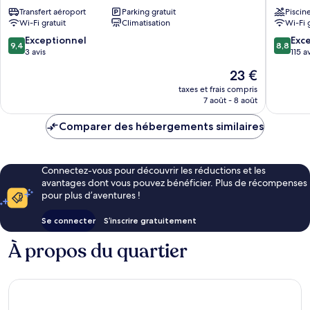
Place
Rawai
Transfert aéroport
Parking gratuit
Piscin
Rawai
Wi-Fi gratuit
Climatisation
Wi-Fi 
9.4
8.8
Exceptionnel
Exce
9,4
8,8
sur
sur
3 avis
115 a
10,
10,
Le
23 €
Exceptionnel,
Excellen
nouveau
3 avis
115 avis
taxes et frais compris
prix
7 août - 8 août
est
de
Comparer des hébergements similaires
23 €
Connectez-vous pour découvrir les réductions et les
avantages dont vous pouvez bénéficier. Plus de récompenses
pour plus d’aventures !
Se connecter
S’inscrire gratuitement
À propos du quartier