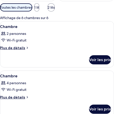
Filtres
Toutes les chambres
1 lit
2 lits
disponibles
pour
Affichage de 6 chambres sur 6
les
Afficher
Une chambre d’hôtel avec un lit, deux 
9
Chambre
chambres
toutes
2 personnes
les
Wi-Fi gratuit
photos
pour
Plus
Plus de détails
de
ce
détails
type
Voir les prix
sur
de
le
chambre :
type
Afficher
Une chambre à coucher avec un lit, deu
4
de
Chambre
Chambre
toutes
chambre
4 personnes
Chambre
les
Wi-Fi gratuit
photos
pour
Plus
Plus de détails
de
ce
détails
type
Voir les prix
sur