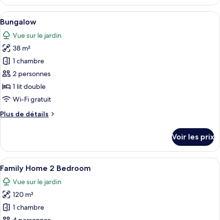
de
le
chambre :
type
Afficher
Une piscine à l’eau claire, entourée de
24
de
Chambre
Bungalow
toutes
chambre
Vue sur le jardin
Chambre
les
38 m²
photos
pour
1 chambre
ce
2 personnes
type
1 lit double
de
Wi-Fi gratuit
chambre :
Plus
Plus de détails
Bungalow
de
détails
Voir les prix
sur
le
type
Afficher
Un bâtiment à deux étages, doté d’un t
14
de
Family Home 2 Bedroom
toutes
chambre
Vue sur le jardin
Bungalow
les
120 m²
photos
pour
1 chambre
ce