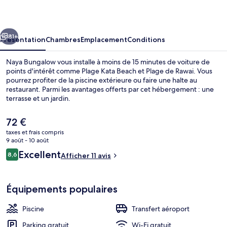
cédent
Suivant
81+
Présentation
Chambres
Emplacement
Conditions
Naya Bungalow vous installe à moins de 15 minutes de voiture de
points d'intérêt comme Plage Kata Beach et Plage de Rawai. Vous
pourrez profiter de la piscine extérieure ou faire une halte au
restaurant. Parmi les avantages offerts par cet hébergement : une
terrasse et un jardin.
Le
72 €
prix
taxes et frais compris
actuel
9 août - 10 août
Piscine extérieure
est
Avis
Excellent
8,6
Afficher 11 avis
de
8,6 sur 10
voyageurs
72 €.
Équipements populaires
Piscine
Transfert aéroport
Parking gratuit
Wi-Fi gratuit