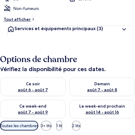
Non-fumeurs
Tout afficher
Services et équipements principaux
(3)
Options de chambre
Vérifiez la disponibilité pour ces dates.
Vérifier la disponibilité pour ce soir août 6 - août 7
Vérifier la disponibilité pour 
Ce soir
Demain
août 6 - août 7
août 7 - août 8
Vérifier la disponibilité pour ce week-end août 7 - août 9
Vérifier la disponibilité pour 
Ce week-end
Le week-end prochain
août 7 - août 9
août 14 - août 16
Filtres
Toutes les chambres
3+ lits
1 lit
2 lits
disponibles