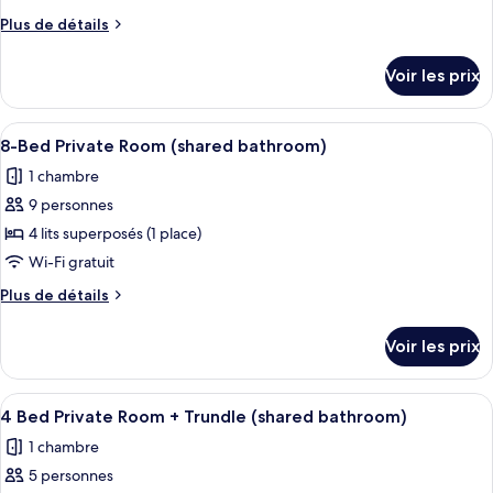
bathroom)
type
Plus
Plus de détails
de
de
chambre :
détails
Voir les prix
sur
6
le
Bed
type
Afficher
Une chambre de dortoir avec des lits s
Private
4
de
8-Bed Private Room (shared bathroom)
toutes
chambre
Room
1 chambre
6
les
(shared
Bed
9 personnes
photos
bathroom)
Private
pour
4 lits superposés (1 place)
Room
ce
(shared
Wi-Fi gratuit
bathroom)
type
Plus
Plus de détails
de
de
chambre :
détails
Voir les prix
sur
8-
le
Bed
type
Afficher
Une chambre de dortoir avec des lits s
Private
4
de
4 Bed Private Room + Trundle (shared bathroom)
toutes
chambre
Room
1 chambre
8-
les
(shared
Bed
5 personnes
photos
bathroom)
Private