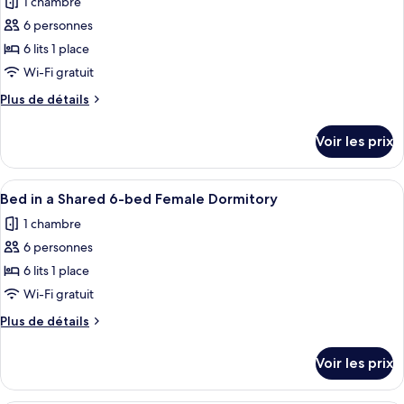
1 chambre
Bed
les
10-
in
6 personnes
photos
bed
a
pour
6 lits 1 place
FEMALE
Shared
ce
10-
Wi-Fi gratuit
Dormitory
bed
type
Plus
Plus de détails
FEMALE
de
de
Dormitory
chambre :
détails
Voir les prix
sur
Bed
le
in
type
Afficher
Bed in a Shared 6-bed Female Dormitor
a
4
de
Bed in a Shared 6-bed Female Dormitory
toutes
chambre
Shared
1 chambre
Bed
les
6bed
in
6 personnes
photos
Mixed
a
pour
6 lits 1 place
Dormitory
Shared
ce
6bed
Wi-Fi gratuit
Mixed
type
Plus
Plus de détails
Dormitory
de
de
chambre :
détails
Voir les prix
sur
Bed
le
in
type