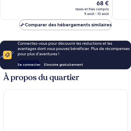
Le
68 €
Très
bien,
nouveau
bien,
taxes et frais compris
3 387 av
prix
9 août - 10 août
1 009 avis
est
de
Comparer des hébergements similaires
68 €
Connectez-vous pour découvrir les réductions et les
avantages dont vous pouvez bénéficier. Plus de récompenses
pour plus d’aventures !
Se connecter
S’inscrire gratuitement
À propos du quartier