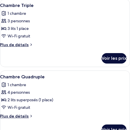
Afficher
Une chambre avec des lits superposés,
a
4
de
Chambre Triple
toutes
chambre
Shared
1 chambre
Bed
les
6-
in
3 personnes
photos
bed
a
pour
3 lits 1 place
Female
Shared
ce
6-
Wi-Fi gratuit
Dormitory
bed
type
Plus
Plus de détails
Female
de
de
Dormitory
chambre :
détails
Voir les prix
sur
Chambre
le
Triple
type
Afficher
Une chambre avec des lits superposés,
4
de
Chambre Quadruple
toutes
chambre
1 chambre
Chambre
les
Triple
4 personnes
photos
pour
2 lits superposés (1 place)
ce
Wi-Fi gratuit
type
Plus
Plus de détails
de
de
chambre :
détails
Voir les prix