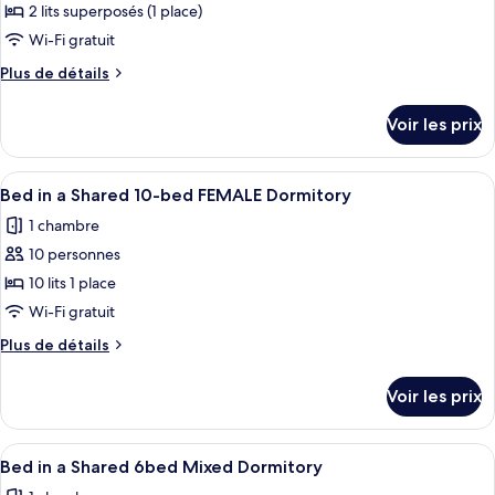
pour
2 lits superposés (1 place)
Room
ce
(shared
Wi-Fi gratuit
bathroom)
type
Plus
Plus de détails
de
de
chambre :
détails
Voir les prix
sur
4
le
Bed
type
Afficher
Une chambre de dortoir avec des lits s
Private
4
de
Bed in a Shared 10-bed FEMALE Dormitory
toutes
chambre
Room
1 chambre
4
les
+
Bed
10 personnes
photos
Trundle
Private
pour
10 lits 1 place
(shared
Room
ce
+
Wi-Fi gratuit
bathroom)
Trundle
type
Plus
Plus de détails
(shared
de
de
bathroom)
chambre :
détails
Voir les prix
sur
Bed
le
in
type
Afficher
Une chambre de dortoir avec des lits 
a
4
de
Bed in a Shared 6bed Mixed Dormitory
toutes
chambre
Shared