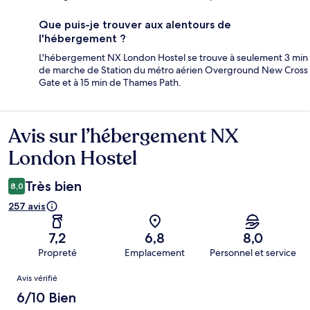
Que puis-je trouver aux alentours de
l'hébergement ?
L'hébergement NX London Hostel se trouve à seulement 3 min
de marche de Station du métro aérien Overground New Cross
Gate et à 15 min de Thames Path.
Avis sur l’hébergement NX
Avis
London Hostel
Très bien
8,0
257 avis
7,2
6,8
8,0
Propreté
Emplacement
Personnel et service
Avis
Avis vérifié
6/10 Bien