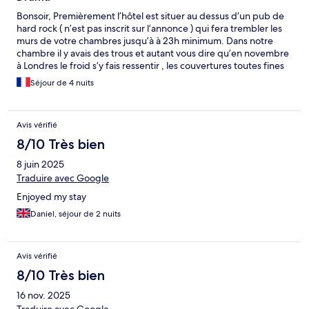
Bonsoir, Premièrement l’hôtel est situer au dessus d’un pub de
hard rock ( n’est pas inscrit sur l’annonce ) qui fera trembler les
murs de votre chambres jusqu’à à 23h minimum. Dans notre
chambre il y avais des trous et autant vous dire qu’en novembre
à Londres le froid s’y fais ressentir , les couvertures toutes fines
ne sont pas là pour arranger ça Il y a également aucune isolation
Séjour de 4 nuits
dans l’hôtel prévoyez de quoi vous couvrir du froid mais aussi du
bruit ! Parce que quand ce n’est pas le concert qui vous
empêche de dormir se sont les alcooliques qui hurlent jusqu’à 3
Avis vérifié
h du matin Le petit dej laisse à désirer Les chambres ne sont
même pas muni de serviettes et le personnel est désagréable
8/10 Très bien
au possible . A FUIR .
8 juin 2025
Traduire avec Google
Enjoyed my stay
Daniel, séjour de 2 nuits
Avis vérifié
8/10 Très bien
16 nov. 2025