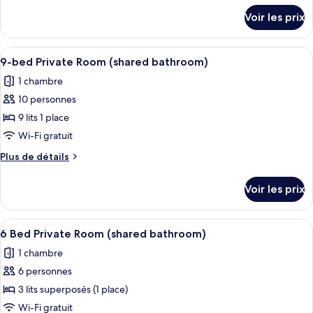
Dormitory
chambre :
détails
Voir les prix
sur
Budget
le
Twin
type
Afficher
Une chambre de dortoir avec des lits s
Room
6
de
9-bed Private Room (shared bathroom)
toutes
chambre
(shared
1 chambre
Budget
les
bathroom)
Twin
10 personnes
photos
Room
pour
9 lits 1 place
(shared
ce
bathroom)
Wi-Fi gratuit
type
Plus
Plus de détails
de
de
chambre :
détails
Voir les prix
sur
9-
le
bed
type
Afficher
Une chambre avec un lit superposé, un
Private
6
de
6 Bed Private Room (shared bathroom)
toutes
chambre
Room
1 chambre
9-
les
(shared
bed
6 personnes
photos
bathroom)
Private
pour
3 lits superposés (1 place)
Room
ce
(shared
Wi-Fi gratuit