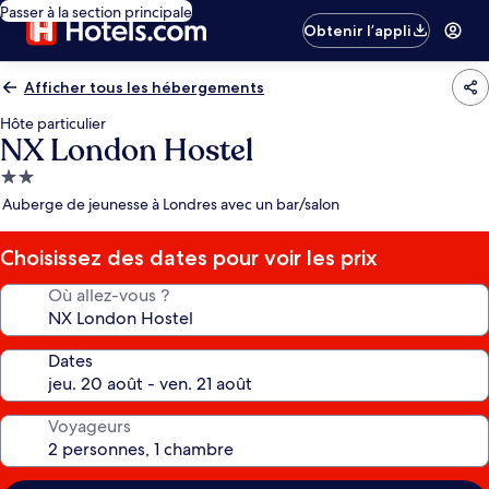
Passer à la section principale
Obtenir l’appli
Afficher tous les hébergements
Hôte particulier
NX London Hostel
Hébergement
2.0 étoiles
Auberge de jeunesse à Londres avec un bar/salon
Choisissez des dates pour voir les prix
Où allez-vous ?
Dates
Voyageurs