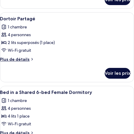
sur
Chambre
le
Quadruple
type
Afficher
Une chambre avec des lits superposés, p
4
de
Dortoir Partagé
toutes
chambre
1 chambre
Chambre
les
Quadruple
4 personnes
photos
pour
2 lits superposés (1 place)
ce
Wi-Fi gratuit
type
Plus
Plus de détails
de
de
chambre :
détails
Voir les prix
sur
Dortoir
le
Partagé
type
Afficher
Une chambre de dortoir avec des lits s
4
de
Bed in a Shared 6-bed Female Dormitory
toutes
chambre
1 chambre
Dortoir
les
Partagé
4 personnes
photos
pour
4 lits 1 place
ce
Wi-Fi gratuit
type
Plus
Plus de détails