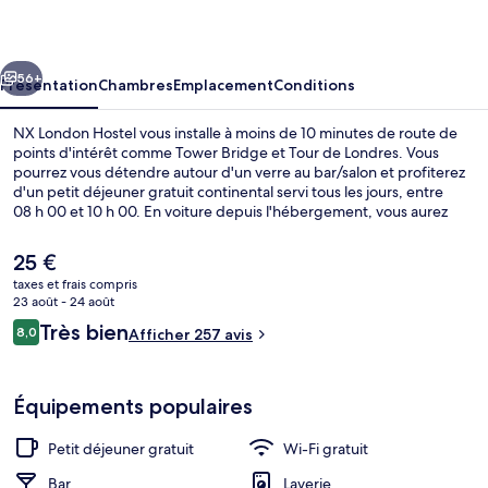
Hostel
cédent
Suivant
56+
Présentation
Chambres
Emplacement
Conditions
NX London Hostel vous installe à moins de 10 minutes de route de
points d'intérêt comme Tower Bridge et Tour de Londres. Vous
pourrez vous détendre autour d'un verre au bar/salon et profiterez
d'un petit déjeuner gratuit continental servi tous les jours, entre
08 h 00 et 10 h 00. En voiture depuis l'hébergement, vous aurez
également vite rejoint des sites comme The Arena et London
Bridge. Les transports publics sont tout proches. Station du DLR
Le
25 €
Deptford Bridge se situe à seulement 13 min à pied.
prix
taxes et frais compris
actuel
23 août - 24 août
Repas et boissons
est
Avis
Très bien
8,0
Afficher 257 avis
de
8,0 sur 10
voyageurs
25 €.
Équipements populaires
Petit déjeuner gratuit
Wi-Fi gratuit
Bar
Laverie