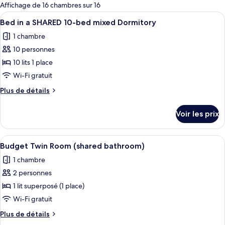
pour
Affichage de 16 chambres sur 16
les
Afficher
Une chambre avec des lits superposés, p
4
Bed in a SHARED 10-bed mixed Dormitory
chambres
toutes
1 chambre
les
10 personnes
photos
pour
10 lits 1 place
ce
Wi-Fi gratuit
type
Plus
Plus de détails
de
de
chambre :
détails
Voir les prix
sur
Bed
le
in
type
Afficher
Une chambre avec un lit superposé, une
a
4
de
Budget Twin Room (shared bathroom)
toutes
chambre
SHARED
1 chambre
Bed
les
10-
in
2 personnes
photos
bed
a
pour
1 lit superposé (1 place)
mixed
SHARED
ce
10-
Wi-Fi gratuit
Dormitory
bed
type
Plus
Plus de détails
mixed
de
de