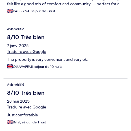
felt like a good mix of comfort and community — perfect for a
solo traveler like me. Definitely a memorable stay!
KATERYNA, séjour de 1 nuit
Avis vérifié
8/10 Très bien
7 janv. 2025
Traduire avec Google
The property is very convenient and very ok.
OLUWAFEMI, séjour de 10 nuits
Avis vérifié
8/10 Très bien
28 mai 2025
Traduire avec Google
Just comfortable
Billal, séjour de 1 nuit