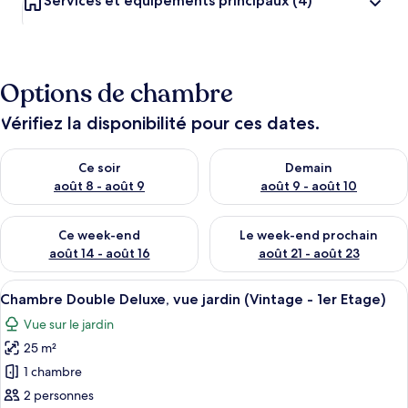
Services et équipements principaux
(4)
e
m
e
n
t
s
Options de chambre
l
Vérifiez la disponibilité pour ces dates.
e
s
Vérifier la disponibilité pour ce soir août 8 - août 9
Vérifier la disponibilité pour 
Ce soir
Demain
m
août 8 - août 9
août 9 - août 10
i
e
Vérifier la disponibilité pour ce week-end août 14 - août 16
Vérifier la disponibilité pour
u
Ce week-end
Le week-end prochain
x
août 14 - août 16
août 21 - août 23
n
Afficher
Une chambre d’hôtel moderne avec un gr
4
o
Chambre Double Deluxe, vue jardin (Vintage - 1er Etage)
toutes
t
Vue sur le jardin
les
é
s
25 m²
photos
pour
1 chambre
p
ce
a
2 personnes