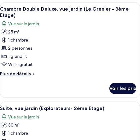
type
Afficher
Un lit bien fait, recouvert d’une couve
jardin
7
de
Chambre Double Deluxe, vue jardin (Le Grenier - 3ème
toutes
(Factory
chambre
Etage)
Chambre
les
-
Vue sur le jardin
Double
photos
2ème
Deluxe,
25 m²
pour
étage)
vue
1 chambre
ce
jardin
(Factory
type
2 personnes
-
de
1 grand lit
2ème
chambre :
étage)
Wi-Fi gratuit
Chambre
Plus
Plus de détails
Double
de
Deluxe,
détails
Voir les prix
sur
vue
le
jardin
type
Afficher
Une chambre à coucher moderne avec un
(Le
5
de
Suite, vue jardin (Explorateurs- 2ème Etage)
toutes
Grenier
chambre
Vue sur le jardin
Chambre
les
-
Double
30 m²
photos
3ème
Deluxe,
pour
1 chambre
Etage)
vue