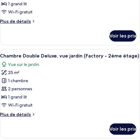
r
type
1 grand lit
de
Wi-Fi gratuit
l
chambre :
e
Plus
Plus de détails
Chambre
s
de
Double
détails
v
Voir les prix
Deluxe,
sur
o
le
vue
y
type
Afficher
Une chambre d’hôtel moderne équipée d
a
jardin
7
de
Chambre Double Deluxe, vue jardin (Factory - 2ème étage)
g
toutes
(Vintage
chambre
e
Vue sur le jardin
Chambre
les
-
u
Double
25 m²
photos
1er
r
Deluxe,
s
pour
Etage)
1 chambre
vue
ce
jardin
2 personnes
(Vintage
type
1 grand lit
-
de
Wi-Fi gratuit
1er
chambre :
Etage)
Plus
Plus de détails
Chambre
de
Double
détails
Voir les prix
Deluxe,
sur
le
vue