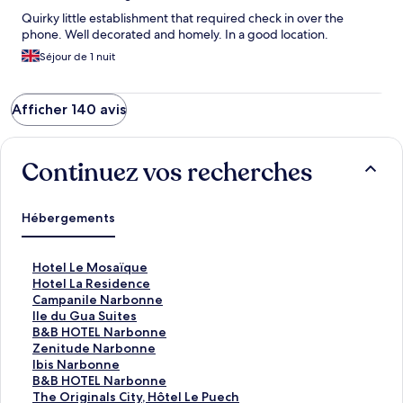
Quirky little establishment that required check in over the
phone. Well decorated and homely. In a good location.
Séjour de 1 nuit
Afficher 140 avis
Continuez vos recherches
Hébergements
L
Hotel Le Mosaïque
i
L
Hotel La Residence
e
i
L
Campanile Narbonne
n
e
i
L
Ile du Gua Suites
o
n
e
i
L
B&B HOTEL Narbonne
u
o
n
e
i
L
Zenitude Narbonne
v
u
o
n
e
i
L
Ibis Narbonne
r
v
u
o
n
e
i
L
B&B HOTEL Narbonne
a
r
v
u
o
n
e
i
L
The Originals City, Hôtel Le Puech