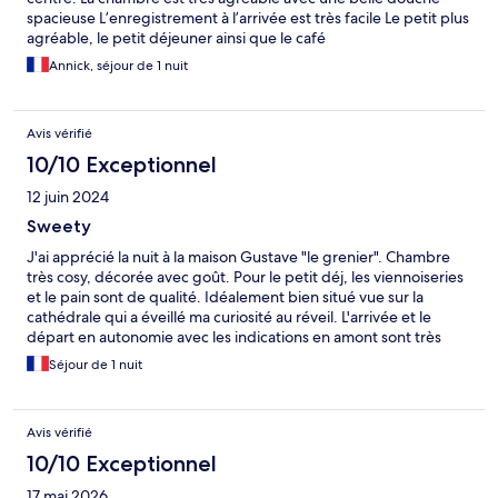
spacieuse L’enregistrement à l’arrivée est très facile Le petit plus
agréable, le petit déjeuner ainsi que le café
Annick, séjour de 1 nuit
Avis vérifié
10/10 Exceptionnel
12 juin 2024
Sweety
J'ai apprécié la nuit à la maison Gustave "le grenier". Chambre
très cosy, décorée avec goût. Pour le petit déj, les viennoiseries
et le pain sont de qualité. Idéalement bien situé vue sur la
cathédrale qui a éveillé ma curiosité au réveil. L'arrivée et le
départ en autonomie avec les indications en amont sont très
appréciable. Échange avec le personnel très sympathique et
Séjour de 1 nuit
réactif.
Avis vérifié
10/10 Exceptionnel
17 mai 2026