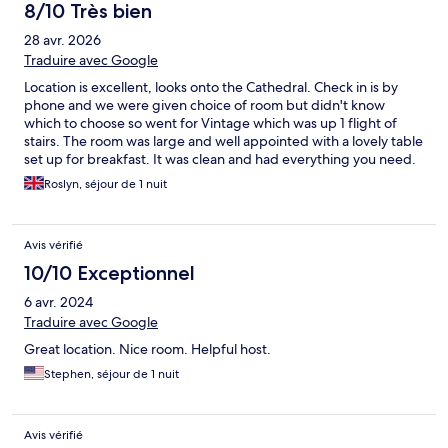
8/10 Très bien
28 avr. 2026
Traduire avec Google
Location is excellent, looks onto the Cathedral. Check in is by
phone and we were given choice of room but didn't know
which to choose so went for Vintage which was up 1 flight of
stairs. The room was large and well appointed with a lovely table
set up for breakfast. It was clean and had everything you need.
However I would not recommend if you are traveling with
Roslyn, séjour de 1 nuit
anyone other than a partner. There is no separate bathroom!
The shower with clear glass is in the room as is the sink. There i a
tiny cubicle with the toilet in and if you are large you wouldn't be
Avis vérifié
able to shut the door.
10/10 Exceptionnel
6 avr. 2024
Traduire avec Google
Great location. Nice room. Helpful host.
Stephen, séjour de 1 nuit
Avis vérifié