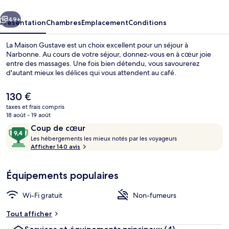
cédent
Suivant
49+
Présentation
Chambres
Emplacement
Conditions
La Maison Gustave est un choix excellent pour un séjour à
Narbonne. Au cours de votre séjour, donnez-vous en à cœur joie
entre des massages. Une fois bien détendu, vous savourerez
d'autant mieux les délices qui vous attendent au café.
Le
130 €
prix
taxes et frais compris
actuel
18 août - 19 août
est
Avis
9,4
Coup de cœur
Suite, vue jardin (Explorateurs- 2ème 
de
voyageurs
L
sur
Les hébergements les mieux notés par les voyageurs
130 €.
e
Afficher 140 avis
10,
s
Coup
de
Équipements populaires
h
cœur
é
b
Wi-Fi gratuit
Non-fumeurs
e
r
Tout afficher
g