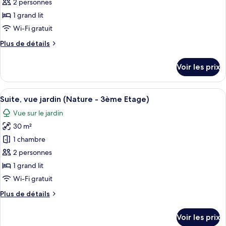
ce
jardin
2 personnes
(Le
type
1 grand lit
Grenier
de
Wi-Fi gratuit
-
chambre :
3ème
Plus
Plus de détails
Suite,
Etage)
de
vue
détails
Voir les prix
jardin
sur
le
(Explorateurs-
type
Afficher
Une chambre avec une tête de lit en bo
2ème
8
de
Suite, vue jardin (Nature - 3ème Etage)
toutes
Etage)
chambre
Vue sur le jardin
Suite,
les
vue
30 m²
photos
jardin
pour
1 chambre
(Explorateurs-
ce
2ème
2 personnes
Etage)
type
1 grand lit
de
Wi-Fi gratuit
chambre :
Plus
Plus de détails
Suite,
de
vue
détails
Voir les prix
jardin
sur