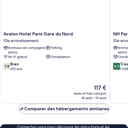
jumeaux,
place
2
lits
une
place
Avalon
NH
Avalon Hotel Paris Gare du Nord
NH Pari
Hotel
Paris
10e arrondissement
10e arr
Paris
Gare
Animaux de compagnie
Parking
Anima
Gare
De
admis
admis
du
l'Est
Wi-Fi gratuit
Climatisation
Climat
Nord
10e
7.8
8.2
10e
Bien
arrondi
Trè
7,8
8,2
sur
sur
arrondissement
672 avis
1 008
10,
10,
Bien,
Très
672 avis
bien,
Le
117 €
1 008 av
nouveau
taxes et frais compris
prix
18 août - 19 août
est
de
Comparer des hébergements similaires
117 €
Connectez-vous pour découvrir les réductions et les