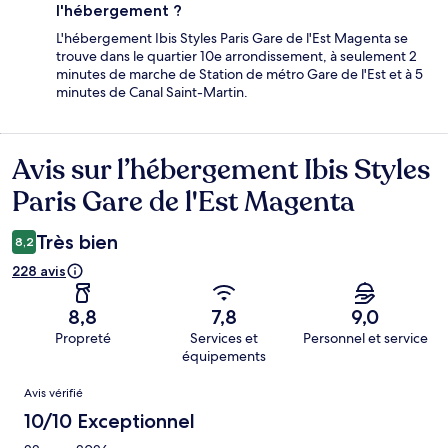
l'hébergement ?
L'hébergement Ibis Styles Paris Gare de l'Est Magenta se
trouve dans le quartier 10e arrondissement, à seulement 2
minutes de marche de Station de métro Gare de l'Est et à 5
minutes de Canal Saint-Martin.
Avis sur l’hébergement Ibis Styles
Avis
Paris Gare de l'Est Magenta
Très bien
8,2
228 avis
8,8
7,8
9,0
Propreté
Services et
Personnel et service
équipements
Avis
Avis vérifié
10/10 Exceptionnel