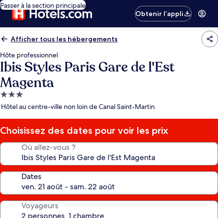
Passer à la section principale
Obtenir l’appli
Afficher tous les hébergements
Hôte professionnel
Ibis Styles Paris Gare de l'Est
Magenta
Hébergement
3.0 étoiles
Hôtel au centre-ville non loin de Canal Saint-Martin
Choisissez des dates pour voir les prix
Où allez-vous ?
Dates
Voyageurs