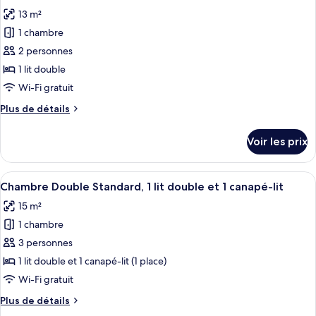
toutes
une
chambre
13 m²
Chambre
les
place
Standard,
1 chambre
photos
1
pour
2 personnes
lit
ce
une
1 lit double
place
type
Wi-Fi gratuit
de
Plus
Plus de détails
chambre :
de
Chambre
détails
Voir les prix
sur
Double
le
Standard,
type
Afficher
Literie de qualité supérieure, bureau, 
1
13
de
Chambre Double Standard, 1 lit double et 1 canapé-lit
toutes
lit
chambre
15 m²
Chambre
les
double
Double
1 chambre
photos
Standard,
pour
3 personnes
1
ce
lit
1 lit double et 1 canapé-lit (1 place)
double
type
Wi-Fi gratuit
de
Plus
Plus de détails
chambre :
de