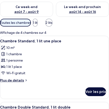
Vérifier la disponibilité pour ce week-end août 7 - août 9
Vérifier la disponibilité pour 
Ce week-end
Le week-end prochain
août 7 - août 9
août 14 - août 16
Filtres
Toutes les chambres
1 lit
2 lits
disponibles
pour
Affichage de 4 chambres sur 4
les
Afficher
Chambre Standard, 1 lit une place | Lit
12
Chambre Standard, 1 lit une place
chambres
toutes
10 m²
les
1 chambre
photos
pour
1 personne
ce
1 lit 1 place
type
Wi-Fi gratuit
de
Plus
Plus de détails
chambre :
de
Chambre
détails
Voir les prix
sur
Standard,
le
1
type
Afficher
Chambre Double Standard, 1 lit double 
lit
12
de
Chambre Double Standard, 1 lit double