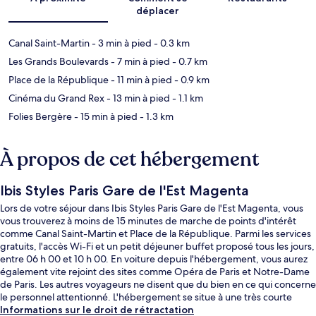
déplacer
Canal Saint-Martin
- 3 min à pied
- 0.3 km
Les Grands Boulevards
- 7 min à pied
- 0.7 km
Place de la République
- 11 min à pied
- 0.9 km
Cinéma du Grand Rex
- 13 min à pied
- 1.1 km
Folies Bergère
- 15 min à pied
- 1.3 km
À propos de cet hébergement
Ibis Styles Paris Gare de l'Est Magenta
Lors de votre séjour dans Ibis Styles Paris Gare de l'Est Magenta, vous
vous trouverez à moins de 15 minutes de marche de points d'intérêt
comme Canal Saint-Martin et Place de la République. Parmi les services
gratuits, l'accès Wi-Fi et un petit déjeuner buffet proposé tous les jours,
entre 06 h 00 et 10 h 00. En voiture depuis l'hébergement, vous aurez
également vite rejoint des sites comme Opéra de Paris et Notre-Dame
de Paris. Les autres voyageurs ne disent que du bien en ce qui concerne
le personnel attentionné. L'hébergement se situe à une très courte
distance à pied des transports publics : Station de métro Gare de l'Est
Informations sur le droit de rétractation