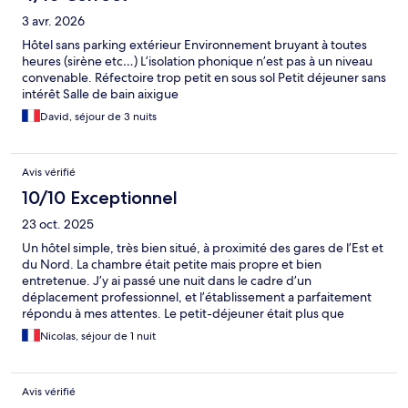
3 avr. 2026
Hôtel sans parking extérieur Environnement bruyant à toutes
heures (sirène etc…) L’isolation phonique n’est pas à un niveau
convenable. Réfectoire trop petit en sous sol Petit déjeuner sans
intérêt Salle de bain aixigue
David, séjour de 3 nuits
Avis vérifié
10/10 Exceptionnel
23 oct. 2025
Un hôtel simple, très bien situé, à proximité des gares de l’Est et
du Nord. La chambre était petite mais propre et bien
entretenue. J’y ai passé une nuit dans le cadre d’un
déplacement professionnel, et l’établissement a parfaitement
répondu à mes attentes. Le petit-déjeuner était plus que
correct, complet et varié, avec tout le nécessaire.
Nicolas, séjour de 1 nuit
Avis vérifié