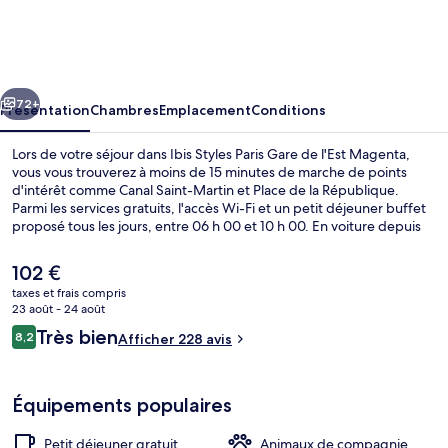
Styles
Paris
Gare
cédent
Suivant
de
72+
Présentation
Chambres
Emplacement
Conditions
l'Est
Lors de votre séjour dans Ibis Styles Paris Gare de l'Est Magenta,
Magenta
vous vous trouverez à moins de 15 minutes de marche de points
d'intérêt comme Canal Saint-Martin et Place de la République.
Parmi les services gratuits, l'accès Wi-Fi et un petit déjeuner buffet
proposé tous les jours, entre 06 h 00 et 10 h 00. En voiture depuis
l'hébergement, vous aurez également vite rejoint des sites comme
Opéra de Paris et Notre-Dame de Paris. Les autres voyageurs ne
Le
102 €
disent que du bien en ce qui concerne le personnel attentionné.
prix
taxes et frais compris
L'hébergement se situe à une très courte distance à pied des
actuel
23 août - 24 août
transports publics : Station de métro Gare de l'Est se trouve à 2 min
Divers
est
Avis
et Station de métro Château-Landon, à 5 min.
Très bien
8,2
Afficher 228 avis
de
8,2 sur 10
voyageurs
102 €.
Équipements populaires
Petit déjeuner gratuit
Animaux de compagnie