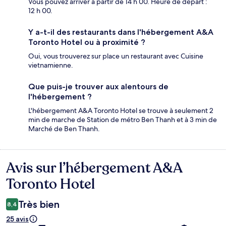
Vous pouvez arriver à partir de 14 h 00. Heure de départ :
12 h 00.
Y a-t-il des restaurants dans l'hébergement A&A
Toronto Hotel ou à proximité ?
Oui, vous trouverez sur place un restaurant avec Cuisine
vietnamienne.
Que puis-je trouver aux alentours de
l'hébergement ?
L'hébergement A&A Toronto Hotel se trouve à seulement 2
min de marche de Station de métro Ben Thanh et à 3 min de
Marché de Ben Thanh.
Avis sur l’hébergement A&A
Avis
Toronto Hotel
Très bien
8,4
25 avis