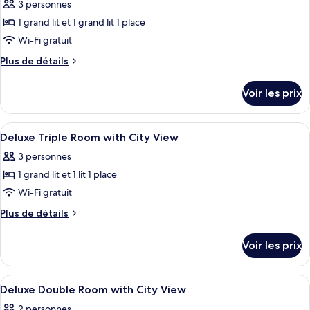
ce
3 personnes
type
1 grand lit et 1 grand lit 1 place
de
Wi-Fi gratuit
chambre :
Plus
Plus de détails
Chambre
de
Triple
détails
Voir les prix
Deluxe,
sur
le
vue
type
Afficher
Minibar, coffres-forts dans les chambr
ville
2
de
Deluxe Triple Room with City View
toutes
chambre
3 personnes
Chambre
les
Triple
1 grand lit et 1 lit 1 place
photos
Deluxe,
pour
Wi-Fi gratuit
vue
ce
ville
Plus
Plus de détails
type
de
détails
de
Voir les prix
sur
chambre :
le
Deluxe
type
Afficher
Minibar, coffres-forts dans les chambr
2
Triple
de
Deluxe Double Room with City View
toutes
chambre
Room
2 personnes