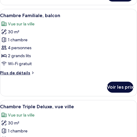
le
lits
type
Afficher
Une chambre d’hôtel avec deux lits, un
jumeaux
6
de
Chambre Familiale, balcon
toutes
chambre
Vue sur la ville
Chambre
les
Deluxe
30 m²
photos
avec
pour
1 chambre
lits
ce
jumeaux
4 personnes
type
2 grands lits
de
Wi-Fi gratuit
chambre :
Plus
Plus de détails
Chambre
de
Familiale,
détails
Voir les prix
balcon
sur
le
type
Afficher
Une chambre d’hôtel avec un lit, un bu
5
de
Chambre Triple Deluxe, vue ville
toutes
chambre
Vue sur la ville
Chambre
les
Familiale,
30 m²
photos
balcon
pour
1 chambre