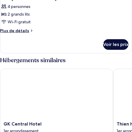
4 personnes
2 grands lits
Wi-Fi gratuit
Plus
Plus de détails
de
détails
Voir les prix
sur
le
type
Hébergements similaires
de
chambre
GK Central Hotel
Thien Ha
Family
Room
with
Balcony
GK
Thien
GK Central Hotel
Thien 
Central
Hai
1er arrondissement
1er arr