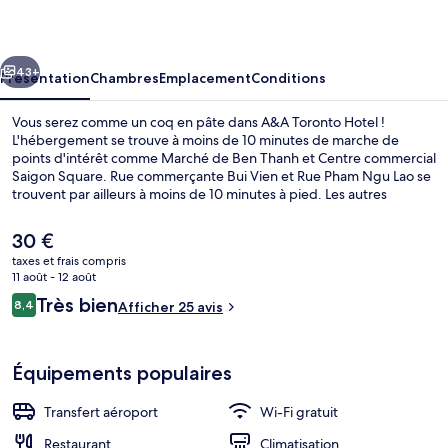
Hotel
cédent
Suivant
43+
Présentation
Chambres
Emplacement
Conditions
Vous serez comme un coq en pâte dans A&A Toronto Hotel !
L'hébergement se trouve à moins de 10 minutes de marche de
points d'intérêt comme Marché de Ben Thanh et Centre commercial
Saigon Square. Rue commerçante Bui Vien et Rue Pham Ngu Lao se
trouvent par ailleurs à moins de 10 minutes à pied. Les autres
voyageurs ne tarissent pas d'éloges en ce qui concerne la
présentation générale. L'hébergement se situe à une très courte
Le
30 €
distance à pied des transports publics : Station de métro Ben Thanh
prix
taxes et frais compris
se trouve à 2 min et Station de métro Opera House, à 10 min.
actuel
11 août - 12 août
Hall
est
Avis
Très bien
8,4
Afficher 25 avis
de
8,4 sur 10
voyageurs
30 €.
Équipements populaires
Transfert aéroport
Wi-Fi gratuit
Restaurant
Climatisation