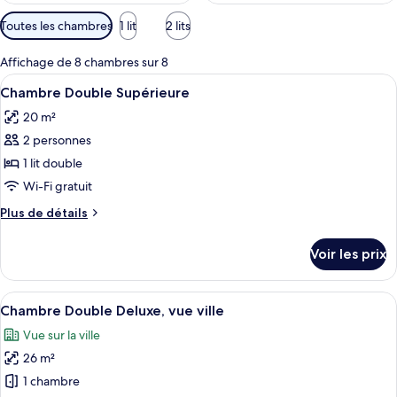
Filtres
Toutes les chambres
1 lit
2 lits
disponibles
pour
Affichage de 8 chambres sur 8
les
Afficher
Une chambre d’hôtel avec un grand lit,
6
Chambre Double Supérieure
chambres
toutes
20 m²
les
2 personnes
photos
pour
1 lit double
ce
Wi-Fi gratuit
type
Plus
Plus de détails
de
de
chambre :
détails
Voir les prix
sur
Chambre
le
Double
type
Afficher
Chambre Double Deluxe, vue ville | Min
Supérieure
6
de
Chambre Double Deluxe, vue ville
toutes
chambre
Vue sur la ville
Chambre
les
Double
26 m²
photos
Supérieure
pour
1 chambre