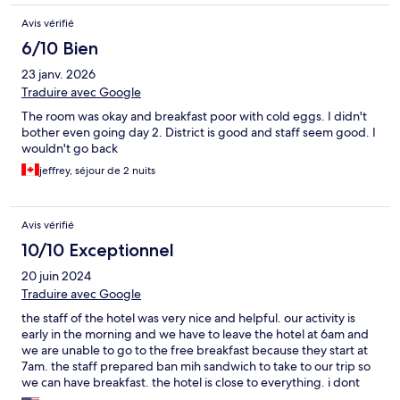
Avis vérifié
6/10 Bien
23 janv. 2026
Traduire avec Google
The room was okay and breakfast poor with cold eggs. I didn't
bother even going day 2. District is good and staff seem good. I
wouldn't go back
jeffrey, séjour de 2 nuits
Avis vérifié
10/10 Exceptionnel
20 juin 2024
Traduire avec Google
the staff of the hotel was very nice and helpful. our activity is
early in the morning and we have to leave the hotel at 6am and
we are unable to go to the free breakfast because they start at
7am. the staff prepared ban mih sandwich to take to our trip so
we can have breakfast. the hotel is close to everything. i dont
mind staying in the hotel again