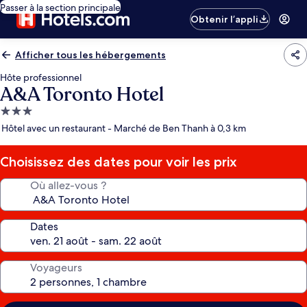
Passer à la section principale
Obtenir l’appli
Afficher tous les hébergements
Hôte professionnel
A&A Toronto Hotel
Hébergement
3.0 étoiles
Hôtel avec un restaurant - Marché de Ben Thanh à 0,3 km
Choisissez des dates pour voir les prix
Où allez-vous ?
Dates
Voyageurs