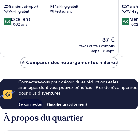
Hotel
Hotel
Transfert aéroport
Parking gratuit
Transf
1er
1er
Wi-Fi gratuit
Restaurant
Wi-Fi 
arrondissement
arrondi
8.6
9.0
Excellent
Mer
8,6
9,0
sur
sur
1 002 avis
1 002
10,
10,
Excellent,
Merveill
Le
37 €
1 002 avis
1 002 av
nouveau
taxes et frais compris
prix
1 sept. - 2 sept.
est
de
Comparer des hébergements similaires
37 €
Connectez-vous pour découvrir les réductions et les
avantages dont vous pouvez bénéficier. Plus de récompenses
pour plus d’aventures !
Se connecter
S’inscrire gratuitement
À propos du quartier