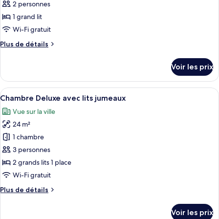
ce
2 personnes
type
1 grand lit
de
Wi-Fi gratuit
chambre :
Plus
Plus de détails
Chambre
de
Double
détails
Voir les prix
Deluxe,
sur
le
vue
type
Afficher
Une chambre d’hôtel avec deux lits sim
ville
5
de
Chambre Deluxe avec lits jumeaux
toutes
chambre
Vue sur la ville
Chambre
les
Double
24 m²
photos
Deluxe,
pour
1 chambre
vue
ce
ville
3 personnes
type
2 grands lits 1 place
de
Wi-Fi gratuit
chambre :
Plus
Plus de détails
Chambre
de
Deluxe
détails
Voir les prix
avec
sur