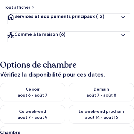
Tout afficher
Services et équipements principaux
(12)
Comme à la maison
(6)
Options de chambre
Vérifiez la disponibilité pour ces dates.
Vérifier la disponibilité pour ce soir août 6 - août 7
Vérifier la disponibilité pour 
Ce soir
Demain
août 6 - août 7
août 7 - août 8
Vérifier la disponibilité pour ce week-end août 7 - août 9
Vérifier la disponibilité pour 
Ce week-end
Le week-end prochain
août 7 - août 9
août 14 - août 16
Afficher
Une chambre à coucher avec une tête de 
5
Chambre