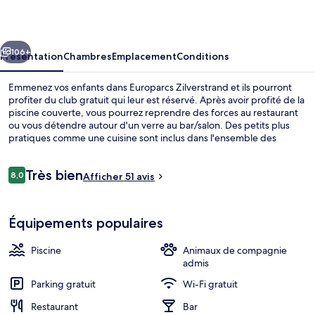
cédent
Suivant
106+
Présentation
Chambres
Emplacement
Conditions
Emmenez vos enfants dans Europarcs Zilverstrand et ils pourront
profiter du club gratuit qui leur est réservé. Après avoir profité de la
piscine couverte, vous pourrez reprendre des forces au restaurant
ou vous détendre autour d'un verre au bar/salon. Des petits plus
pratiques comme une cuisine sont inclus dans l'ensemble des
hébergements et vous bénéficierez de quelques petits plus sympas
comme un patio aménagé et l'accès Wi-Fi à Internet gratuit.
Avis
Très bien
8,0
Afficher 51 avis
8,0 sur 10
voyageurs
Pavilion 4 | Wi-Fi gratuit, décoratio
Équipements populaires
Piscine
Animaux de compagnie
admis
Parking gratuit
Wi-Fi gratuit
Restaurant
Bar