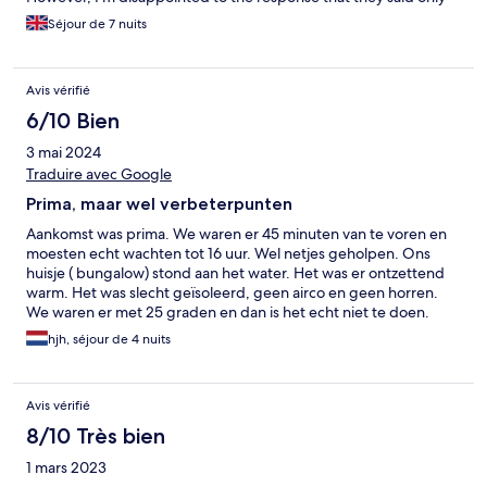
giving the TYPICAL welcome package per accomodation (2
Séjour de 7 nuits
bags for the bin at kitchen & washroom each and 1 toilet rolls)..
While a family of 5 like us, staying 7 nights and was given exactly
the same pack as the couple stay for 1 night next door. And they
Avis vérifié
SUGGESTED to buy extra at the onsite overpriced mini-mart if
we needed.
6/10 Bien
3 mai 2024
Traduire avec Google
Prima, maar wel verbeterpunten
Aankomst was prima. We waren er 45 minuten van te voren en
moesten echt wachten tot 16 uur. Wel netjes geholpen. Ons
huisje ( bungalow) stond aan het water. Het was er ontzettend
warm. Het was slecht geïsoleerd, geen airco en geen horren.
We waren er met 25 graden en dan is het echt niet te doen.
Alles blijft warm. Op het eerste gezicht ziet alles er netjes uit. Ga
hjh, séjour de 4 nuits
je wat beter kijken dan vallen er een hoop zaken op. Scheur in
de wc bril, heel smerige vloerbedekking, loshangende wc-rol
houder, kapot wasrek, iets doorgezakte bank en niet overal
Avis vérifié
raambekleding. Vooral dat laatste was vervelend omdat het de
slaapkamer betrof op een hoogte waar je ook onmogelijk bij kon
8/10 Très bien
om iets voor te hangen. Verder hadden de kledingkasten geen
1 mars 2023
planken waardoor het inruimen een uitdaging was Dan de