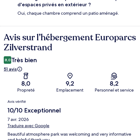
d'espaces privés en extérieur ?
Oui, chaque chambre comprend un patio aménagé.
Avis sur l’hébergement Europarcs
Avis
Zilverstrand
Très bien
8,0
51 avis
8,0
9,2
8,2
Propreté
Emplacement
Personnel et service
Avis
Avis vérifié
10/10 Exceptionnel
7 avr. 2026
Traduire avec Google
Beautiful atmosphere park was welcoming and very informative
and helpful thank you.