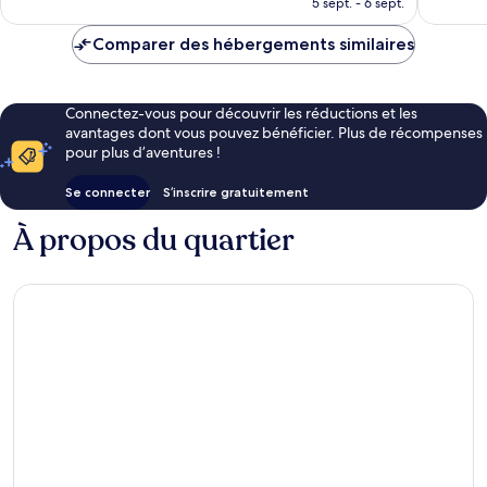
28 avis
5 sept. - 6 sept.
186 avis
est
de
Comparer des hébergements similaires
60 €
Connectez-vous pour découvrir les réductions et les
avantages dont vous pouvez bénéficier. Plus de récompenses
pour plus d’aventures !
Se connecter
S’inscrire gratuitement
À propos du quartier