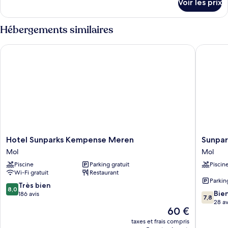
type
Voir les prix
sur
de
le
chambre :
type
Hébergements similaires
de
Chambre
chambre
Hotel Sunparks Kempense Meren
Sunpark
Chambre
Hotel
Sunpark
Hotel Sunparks Kempense Meren
Sunpa
Sunparks
Kempen
Mol
Mol
Kempense
Meren
Piscine
Parking gratuit
Piscin
Meren
Mol
Wi-Fi gratuit
Restaurant
Mol
Parkin
8.0
Très bien
8,0
7.8
Bie
sur
186 avis
7,8
sur
28 av
10,
Le
60 €
10,
Très
nouveau
Bien,
bien,
taxes et frais compris
prix