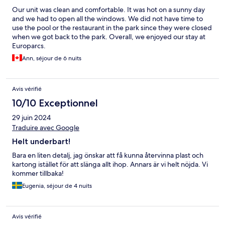
Our unit was clean and comfortable. It was hot on a sunny day
and we had to open all the windows. We did not have time to
use the pool or the restaurant in the park since they were closed
when we got back to the park. Overall, we enjoyed our stay at
Europarcs.
Ann, séjour de 6 nuits
Avis vérifié
10/10 Exceptionnel
29 juin 2024
Traduire avec Google
Helt underbart!
Bara en liten detalj, jag önskar att få kunna återvinna plast och
kartong istället för att slänga allt ihop. Annars är vi helt nöjda. Vi
kommer tillbaka!
Eugenia, séjour de 4 nuits
Avis vérifié