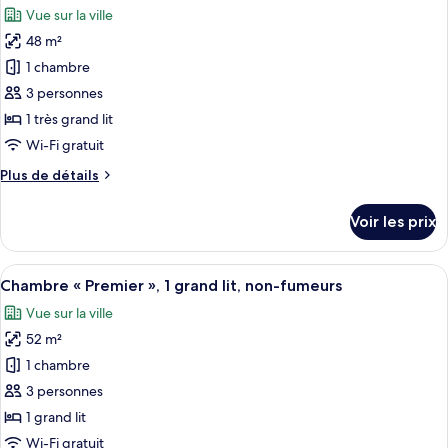
2
chambre
Vue sur la ville
Suite
les
lits
«
48 m²
photos
une
Premier
pour
1 chambre
place
»,
ce
2
3 personnes
lits
type
1 très grand lit
une
de
Wi-Fi gratuit
place
chambre :
Plus
Plus de détails
Chambre
de
Deluxe,
détails
Voir les prix
1
sur
le
très
type
Afficher
Une chambre d’hôtel spacieuse, dotée 
grand
8
de
Chambre « Premier », 1 grand lit, non-fumeurs
toutes
lit,
chambre
Vue sur la ville
Chambre
les
non-
Deluxe,
52 m²
photos
fumeurs
1
pour
1 chambre
très
ce
grand
3 personnes
lit,
type
1 grand lit
non-
de
Wi-Fi gratuit
fumeurs