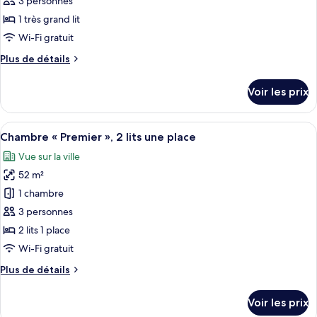
3 personnes
lit
type
1 très grand lit
de
Wi-Fi gratuit
chambre :
Plus
Plus de détails
Chambre
de
«
détails
Voir les prix
Premier
sur
le
»,
type
Afficher
Une chambre d’hôtel spacieuse, dotée d
1
7
de
Chambre « Premier », 2 lits une place
toutes
très
chambre
Vue sur la ville
Chambre
les
grand
«
52 m²
photos
lit
Premier
pour
1 chambre
»,
ce
1
3 personnes
très
type
2 lits 1 place
grand
de
Wi-Fi gratuit
lit
chambre :
Plus
Plus de détails
Chambre
de
«
détails
Voir les prix
Premier
sur