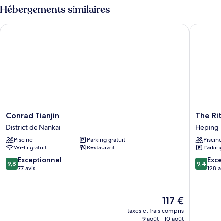
Familiale
type
Hébergements similaires
(Themed)
de
chambre
Conrad Tianjin
The Ritz-
Chambre
Familiale
(Themed)
Conrad
The
Conrad Tianjin
The Rit
Tianjin
Ritz-
District de Nankai
Heping
District
Carlton,
Piscine
Parking gratuit
Piscin
de
Tianjin
Wi-Fi gratuit
Restaurant
Parkin
Nankai
Heping
9.8
9.4
Exceptionnel
Exc
9,8
9,4
sur
sur
77 avis
128 a
10,
10,
Exceptionnel,
Exceptio
77 avis
128 avis
Le
117 €
nouveau
taxes et frais compris
prix
9 août - 10 août