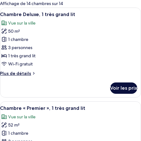
pour
Affichage de 14 chambres sur 14
les
Afficher
Une table ronde en bois, accompagnée d
5
Chambre Deluxe, 1 très grand lit
chambres
toutes
Vue sur la ville
les
50 m²
photos
pour
1 chambre
ce
3 personnes
type
1 très grand lit
de
Wi-Fi gratuit
chambre :
Plus
Plus de détails
Chambre
de
Deluxe,
détails
Voir les prix
1
sur
le
très
type
Afficher
Une chambre située dans un immeuble de
grand
7
de
Chambre « Premier », 1 très grand lit
toutes
lit
chambre
Vue sur la ville
Chambre
les
Deluxe,
52 m²
photos
1
pour
1 chambre
très
ce
grand