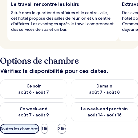
Le travail rencontre les loisirs
Extrav
Situé dans le quartier des affaires et le centre-ville,
Des aven
cet hôtel propose des salles de réunion et un centre
hôtel do
d'affaires. Les avantages après le travail comprennent
Commenc
des services de spa et un bar.
déjeuner
Options de chambre
Vérifiez la disponibilité pour ces dates.
Vérifier la disponibilité pour ce soir août 6 - août 7
Vérifier la disponibilité pour 
Ce soir
Demain
août 6 - août 7
août 7 - août 8
Vérifier la disponibilité pour ce week-end août 7 - août 9
Vérifier la disponibilité pour 
Ce week-end
Le week-end prochain
août 7 - août 9
août 14 - août 16
Filtres
Toutes les chambres
1 lit
2 lits
disponibles