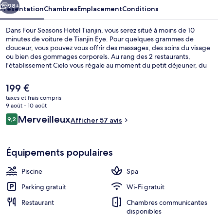
98+
Présentation
Chambres
Emplacement
Conditions
Dans Four Seasons Hotel Tianjin, vous serez situé à moins de 10
minutes de voiture de Tianjin Eye. Pour quelques grammes de
douceur, vous pouvez vous offrir des massages, des soins du visage
ou bien des gommages corporels. Au rang des 2 restaurants,
l'établissement Cielo vous régale au moment du petit déjeuner, du
déjeuner et du dîner. Cet hôtel de luxe abrite en outre une piscine
couverte, une piscine extérieure et un bar / salon. L'hébergement
Le
199 €
se situe à une très courte distance à pied des transports publics :
prix
taxes et frais compris
Station Yingkoudao se trouve à 6 min et Station Hepinglu, à 15 min.
actuel
9 août - 10 août
Piscine couverte, piscine extérieure, c
est
Avis
Merveilleux
9,2
Afficher 57 avis
de
9,2 sur 10
voyageurs
199 €.
Équipements populaires
Piscine
Spa
Parking gratuit
Wi-Fi gratuit
Restaurant
Chambres communicantes
disponibles