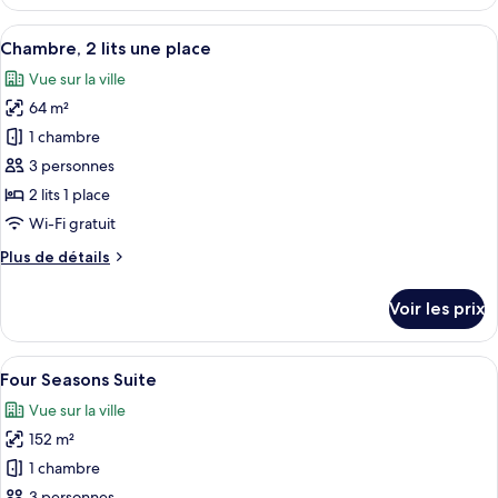
le
»,
type
Afficher
Une chambre d’hôtel avec un grand lit,
2
6
de
Chambre, 2 lits une place
toutes
lits
chambre
Vue sur la ville
Chambre
les
une
«
64 m²
photos
place
Premier
pour
1 chambre
»,
ce
2
3 personnes
lits
type
2 lits 1 place
une
de
Wi-Fi gratuit
place
chambre :
Plus
Plus de détails
Chambre,
de
2
détails
Voir les prix
lits
sur
le
une
type
Afficher
Un salon moderne comprenant un canapé
place
5
de
Four Seasons Suite
toutes
chambre
Vue sur la ville
Chambre,
les
2
152 m²
photos
lits
pour
1 chambre
une
ce
place
3 personnes