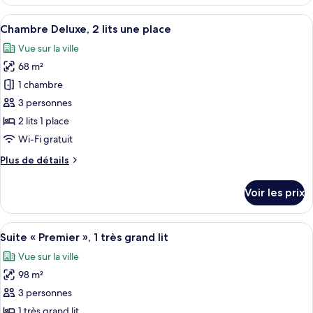
le
très
type
Afficher
Un salon spacieux avec une grande fen
grand
4
de
Chambre Deluxe, 2 lits une place
toutes
lit
chambre
Vue sur la ville
Chambre
les
Deluxe,
68 m²
photos
1
pour
1 chambre
très
ce
grand
3 personnes
lit
type
2 lits 1 place
de
Wi-Fi gratuit
chambre :
Plus
Plus de détails
Chambre
de
Deluxe,
détails
Voir les prix
2
sur
le
lits
type
Afficher
Une chambre d’hôtel spacieuse dotée d’
une
8
de
Suite « Premier », 1 très grand lit
toutes
place
chambre
Vue sur la ville
Chambre
les
Deluxe,
98 m²
photos
2
pour
3 personnes
lits
ce
une
1 très grand lit