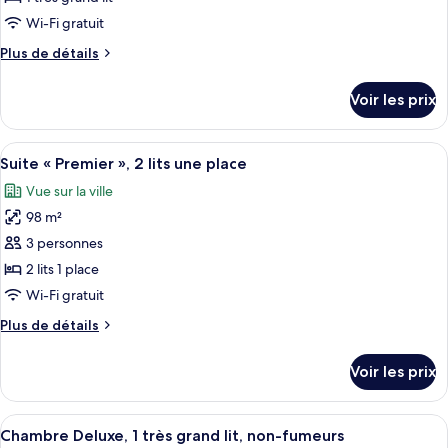
place
type
Wi-Fi gratuit
de
Plus
Plus de détails
chambre :
de
Suite
détails
Voir les prix
sur
«
le
Premier
type
Afficher
Une chambre d’hôtel spacieuse dotée d’
»,
8
de
Suite « Premier », 2 lits une place
toutes
1
chambre
Vue sur la ville
Suite
les
très
«
98 m²
photos
grand
Premier
pour
3 personnes
lit
»,
ce
1
2 lits 1 place
très
type
Wi-Fi gratuit
grand
de
lit
Plus
Plus de détails
chambre :
de
Suite
détails
Voir les prix
sur
«
le
Premier
type
Afficher
Une chambre d’hôtel dotée d’une gra
»,
8
de
Chambre Deluxe, 1 très grand lit, non-fumeurs
toutes