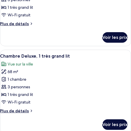
type
1 très grand lit
de
Wi-Fi gratuit
chambre :
Plus
Plus de détails
Four
de
Seasons
détails
Voir les prix
Suite
sur
le
type
Afficher
Une chambre d’hôtel dotée d’une grande
5
de
Chambre Deluxe, 1 très grand lit
toutes
chambre
Vue sur la ville
Four
les
Seasons
68 m²
photos
Suite
pour
1 chambre
ce
3 personnes
type
1 très grand lit
de
Wi-Fi gratuit
chambre :
Plus
Plus de détails
Chambre
de
Deluxe,
détails
Voir les prix
1
sur