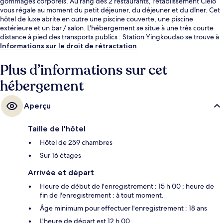
gommages corporels. Au rang des 2 restaurants, l'établissement Cielo
vous régale au moment du petit déjeuner, du déjeuner et du dîner. Cet
hôtel de luxe abrite en outre une piscine couverte, une piscine
extérieure et un bar / salon. L'hébergement se situe à une très courte
distance à pied des transports publics : Station Yingkoudao se trouve à
6 min et Station Hepinglu, à 15 min.
Informations sur le droit de rétractation
Plus d’informations sur cet
hébergement
Aperçu
Taille de l'hôtel
Hôtel de 259 chambres
Sur 16 étages
Arrivée et départ
Heure de début de l'enregistrement : 15 h 00 ; heure de
fin de l'enregistrement : à tout moment.
Âge minimum pour effectuer l'enregistrement : 18 ans
L'heure de départ est 12 h 00