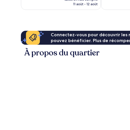
prix
11 août - 12 août
est
de
94 €
Connectez-vous pour découvrir les 
pouvez bénéficier. Plus de récompen
À propos du quartier