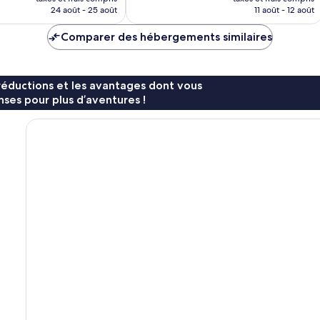
prix
prix
24 août - 25 août
11 août - 12 août
est
est
de
de
Comparer des hébergements similaires
79 €
60 €
réductions et les avantages dont vous
ses pour plus d’aventures !