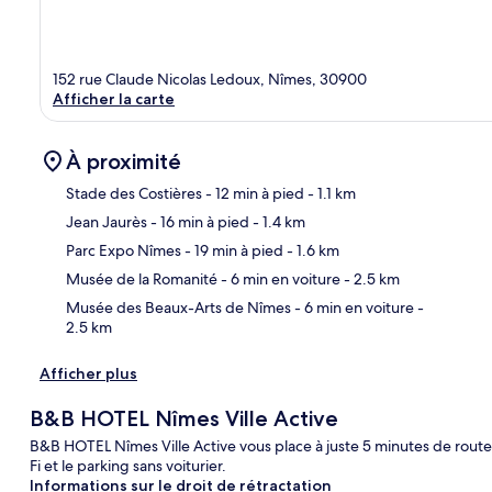
152 rue Claude Nicolas Ledoux, Nîmes, 30900
Afficher la carte
À proximité
Stade des Costières
- 12 min à pied
- 1.1 km
Jean Jaurès
- 16 min à pied
- 1.4 km
Car
Parc Expo Nîmes
- 19 min à pied
- 1.6 km
Musée de la Romanité
- 6 min en voiture
- 2.5 km
Musée des Beaux-Arts de Nîmes
- 6 min en voiture
-
2.5 km
Afficher plus
B&B HOTEL Nîmes Ville Active
B&B HOTEL Nîmes Ville Active vous place à juste 5 minutes de route 
Fi et le parking sans voiturier.
Informations sur le droit de rétractation