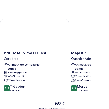
Brit Hotel Nîmes Ouest
Majestic Hotel
Brit
Majestic
Brit Hotel Nîmes Ouest
Majestic Hotel
Hotel
Hotel
Costières
Quartier Administrations
Nîmes
Quartier
Animaux de compagnie
Animaux de compagnie
Ouest
Administrations
admis
admis
Costières
Parking gratuit
Wi-Fi gratuit
Wi-Fi gratuit
Climatisation
Climatisation
Non-fumeurs
8.2
9.2
Très bien
Merveilleux
8,2
9,2
sur
sur
728 avis
293 avis
10,
10,
Très
Merveilleux,
Le
59 €
bien,
293 avis
u
nouveau
728 avis
taxes et frais compris
tax