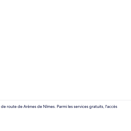
Petit déjeun
de route de Arènes de Nîmes. Parmi les services gratuits, l'accès
Chambre Doub