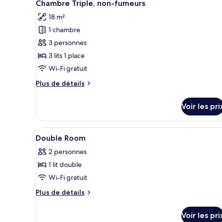
6
de
Chambre Triple, non-fumeurs
toutes
chambre
18 m²
Chambre
les
Double,
1 chambre
photos
non-
pour
3 personnes
fumeurs
ce
3 lits 1 place
type
Wi-Fi gratuit
de
Plus
Plus de détails
chambre :
de
Chambre
détails
Voir les pri
sur
Triple,
le
non-
type
Afficher
Douche, serviettes fournies
fumeurs
2
de
Double Room
toutes
chambre
2 personnes
Chambre
les
Triple,
1 lit double
photos
non-
pour
Wi-Fi gratuit
fumeurs
ce
Plus
Plus de détails
type
de
détails
de
Voir les pri
sur