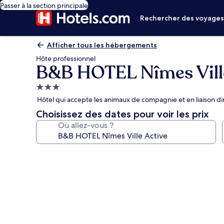
Passer à la section principale
Rechercher des voyage
Afficher tous les hébergements
Hôte professionnel
B&B HOTEL Nîmes Ville
Hébergement
3.0 étoiles
Hôtel qui accepte les animaux de compagnie et en liaison d
Choisissez des dates pour voir les prix
Où allez-vous ?
Galerie
photos
de
l’hébergement
B&B