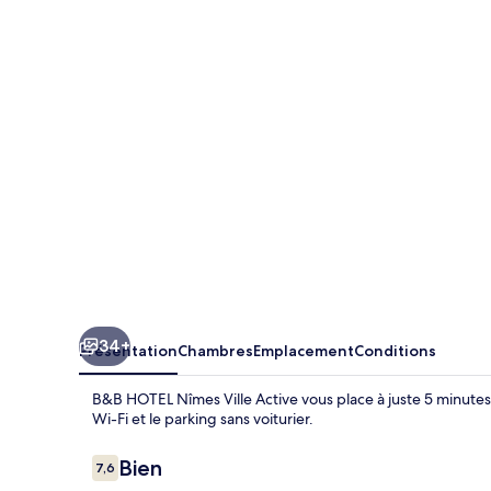
HOTEL
Nîmes
Ville
Active
34+
Présentation
Chambres
Emplacement
Conditions
B&B HOTEL Nîmes Ville Active vous place à juste 5 minutes 
Wi-Fi et le parking sans voiturier.
Avis
Bien
7,6
7,6 sur 10
voyageurs