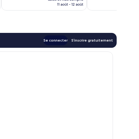
prix
11 août - 12 août
est
de
59 €
Se connecter
S’inscrire gratuitement