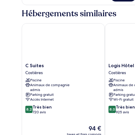
chambre :
le
Double
type
Hébergements similaires
Room
de
chambre
Double
C Suites
Logis Hôtel N
Room
C
Logis
C Suites
Logis Hôtel
Suites
Hôtel
Costières
Costières
Costières
Nimotel
Piscine
Piscine
Costières
Animaux de compagnie
Animaux de
admis
admis
Parking gratuit
Parking gratu
Accès Internet
Wi-Fi gratuit
8.2
8.0
Très bien
Très bien
8,2
8,0
sur
sur
720 avis
925 avis
10,
10,
Très
Très
Le
94 €
bien,
bien,
nouveau
720 avis
925 avis
taxes et frais compris