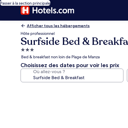
Passer à la section principale
Afficher tous les hébergements
Hôte professionnel
Surfside Bed & Breakfa
Hébergement
3.0 étoiles
Bed & breakfast non loin de Plage de Manza
Choisissez des dates pour voir les prix
Où allez-vous ?
Galerie
photos
de
l’hébergement
Surfside