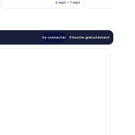
u
nouveau
6 sept. - 7 sept.
prix
est
de
52 €
Se connecter
S’inscrire gratuitement