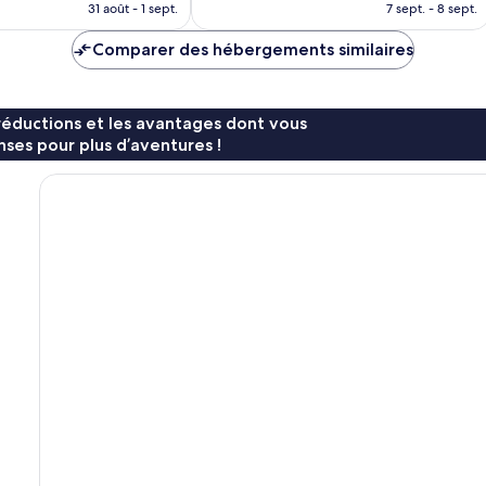
nouveau
nouvea
31 août - 1 sept.
7 sept. - 8 sept.
prix
prix
est
est
Comparer des hébergements similaires
de
de
49 €
121 €
réductions et les avantages dont vous
ses pour plus d’aventures !