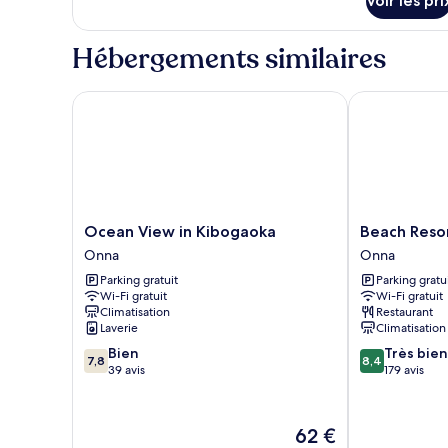
Voir les pri
sur
montagne
de
le
chambre :
type
Hébergements similaires
de
Standard
chambre
Quad
Standard
Ocean View in Kibogaoka
Beach Resort
Room
Quad
Room
Ocean
Beach
Ocean View in Kibogaoka
Beach Reso
View
Resorts
Onna
Onna
in
Hotel
Parking gratuit
Parking gratu
Kibogaoka
KALAKAUA
Wi-Fi gratuit
Wi-Fi gratuit
Onna
Onna
Climatisation
Restaurant
Laverie
Climatisation
7.8
8.4
Bien
Très bien
7,8
8,4
sur
sur
39 avis
179 avis
10,
10,
Bien,
Très
39 avis
bien,
Le
62 €
179 avis