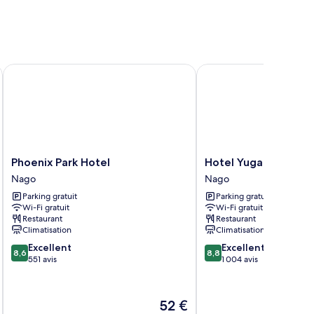
Phoenix Park Hotel
Hotel Yugaf Inn Okina
Phoenix
Hotel
Phoenix Park Hotel
Hotel Yugaf Inn Oki
Park
Yugaf
Nago
Nago
Hotel
Inn
Parking gratuit
Parking gratuit
Nago
Okinawa
Wi-Fi gratuit
Wi-Fi gratuit
Nago
Restaurant
Restaurant
Climatisation
Climatisation
8.6
8.8
Excellent
Excellent
8,6
8,8
sur
sur
551 avis
1 004 avis
10,
10,
Excellent,
Excellent,
551 avis
1 004 avis
Le
52 €