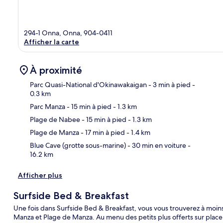
294-1 Onna, Onna, 904-0411
Afficher la carte
À proximité
Parc Quasi-National d'Okinawakaigan
- 3 min à pied
-
0.3 km
Parc Manza
- 15 min à pied
- 1.3 km
Car
Plage de Nabee
- 15 min à pied
- 1.3 km
Plage de Manza
- 17 min à pied
- 1.4 km
Blue Cave (grotte sous-marine)
- 30 min en voiture
-
16.2 km
Afficher plus
Surfside Bed & Breakfast
Une fois dans Surfside Bed & Breakfast, vous vous trouverez à moin
Manza et Plage de Manza. Au menu des petits plus offerts sur place,