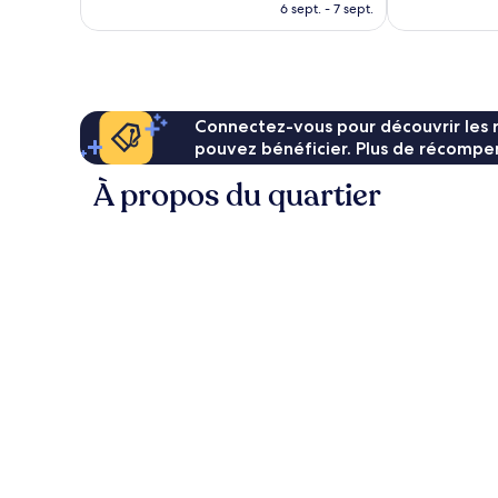
nouveau
6 sept. - 7 sept.
prix
est
de
62 €
Connectez-vous pour découvrir les 
pouvez bénéficier. Plus de récompen
À propos du quartier