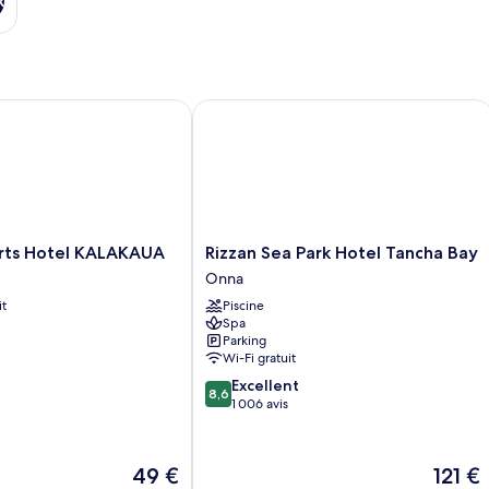
x
s Hotel KALAKAUA
Rizzan Sea Park Hotel Tancha Bay
Rizzan
rts Hotel KALAKAUA
Rizzan Sea Park Hotel Tancha Bay
Sea
Onna
Park
it
Piscine
Hotel
Spa
Tancha
Parking
Bay
Wi-Fi gratuit
Onna
8.6
Excellent
8,6
sur
1 006 avis
10,
Excellent,
1 006 avis
Le
Le
49 €
121 €