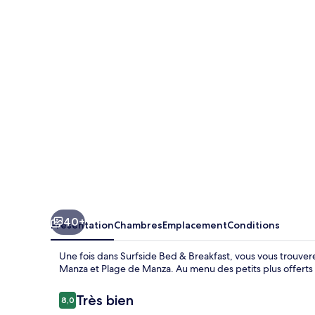
Bed
&
Breakfast
40+
Présentation
Chambres
Emplacement
Conditions
Une fois dans Surfside Bed & Breakfast, vous vous trouver
Manza et Plage de Manza. Au menu des petits plus offerts s
Avis
Très bien
8,0
8,0 sur 10
voyageurs