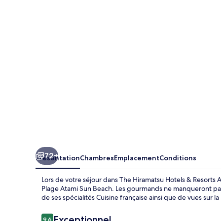
Hiramatsu
Hotels
&
Resorts
Atami
72+
Présentation
Chambres
Emplacement
Conditions
Lors de votre séjour dans The Hiramatsu Hotels & Resorts 
Plage Atami Sun Beach. Les gourmands ne manqueront pas d
de ses spécialités Cuisine française ainsi que de vues sur la
Avis
Exceptionnel
9,6