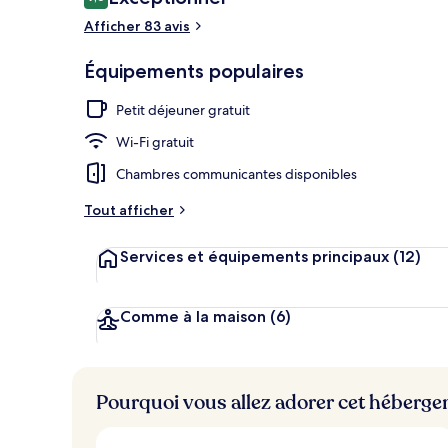
9,6 sur 10
voyageurs
Afficher 83 avis
Équipements populaires
Chambre Royal
Petit déjeuner gratuit
Wi-Fi gratuit
Chambres communicantes disponibles
Tout afficher
Services et équipements principaux
(12)
Comme à la maison
(6)
Pourquoi vous allez adorer cet héberg