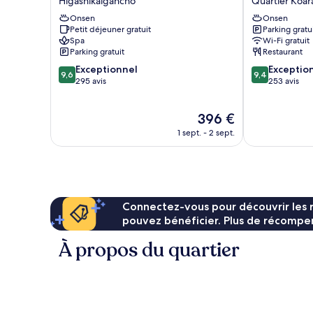
Higashikaigancho
Quartier Koar
&
HOTEL
Quartier
breakfast)
Onsen
Onsen
ATAMI
Koarashicho
Petit déjeuner gratuit
Parking gratu
Higashikaigancho
Spa
Wi-Fi gratuit
Parking gratuit
Restaurant
9.6
9.4
Exceptionnel
Exceptio
9,6
9,4
sur
sur
295 avis
253 avis
10,
10,
Exceptionnel,
Exceptionnel,
Le
396 €
295 avis
253 avis
nouveau
1 sept. - 2 sept.
prix
est
de
396 €
Connectez-vous pour découvrir les 
pouvez bénéficier. Plus de récompen
À propos du quartier