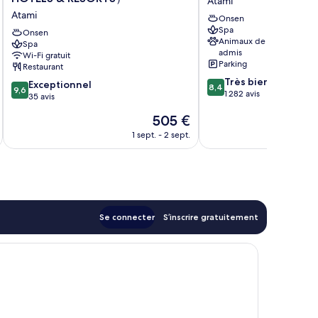
Atami
KARAKU（ORIX
Akao
Atami
Onsen
HOTELS
Atami
Spa
&
Onsen
Animaux de compagnie
Spa
RESORTS）
admis
Wi-Fi gratuit
Atami
Parking
Restaurant
8.4
Très bien
9.6
Exceptionnel
8,4
9,6
sur
1 282 avis
sur
35 avis
10,
10,
Le
505 €
Très
Exceptionnel,
nouveau
bien,
35 avis
1 sept. - 2 sept.
prix
1 282 avis
est
de
505 €
Se connecter
S’inscrire gratuitement