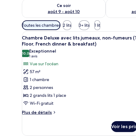
Vérifier la disponibilité pour ce soir août 9 - août 10
Vérifier la di
Ce soir
août 9 - août 10
ao
Filtres
Toutes les chambres
2 lits
3+ lits
1 lit
disponibles
Afficher
Un plat de fruits de mer compo
pour
7
Chambre Deluxe avec lits jumeaux, non-fumeurs (
toutes
les
Floor, French dinner & breakfast)
les
chambres
Exceptionnel
10,0
photos
10,0 sur 10
(1 avis)
1 avis
pour
Vue sur l’océan
ce
57 m²
type
1 chambre
de
2 personnes
chambre :
2 grands lits 1 place
Chambre
Wi-Fi gratuit
Deluxe
avec
Plus
Plus de détails
lits
de
détails
jumeaux,
Voir les pri
sur
non-
le