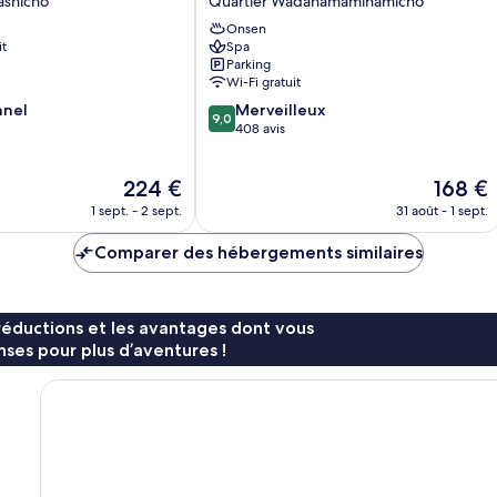
ashicho
Quartier Wadahamaminamicho
Hotel
Onsen
Quartier
it
Spa
Wadahamaminamicho
Parking
Wi-Fi gratuit
9.0
nnel
Merveilleux
9,0
sur
408 avis
10,
Merveilleux,
Le
Le
224 €
168 €
408 avis
nouveau
nouveau
1 sept. - 2 sept.
31 août - 1 sept.
prix
prix
est
est
Comparer des hébergements similaires
de
de
224 €
168 €
réductions et les avantages dont vous
ses pour plus d’aventures !