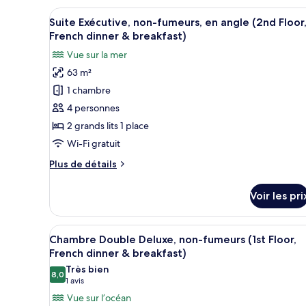
fumeurs
type
Afficher
Une assiette de nourriture co
7
de
(1st
Suite Exécutive, non-fumeurs, en angle (2nd Floor
toutes
chambre
French dinner & breakfast)
Floor,
Chambre
les
French
Vue sur la mer
Deluxe
photos
dinner
avec
63 m²
pour
lits
&
1 chambre
ce
jumeaux,
breakfast)
non-
type
4 personnes
fumeurs
de
2 grands lits 1 place
(1st
chambre :
Floor,
Wi-Fi gratuit
Suite
French
Plus
Plus de détails
dinner
Exécutive,
de
&
non-
détails
breakfast)
Voir les pri
sur
fumeurs,
le
en
type
Afficher
Une chambre moderne avec un gr
angle
7
de
Chambre Double Deluxe, non-fumeurs (1st Floor,
toutes
(2nd
chambre
French dinner & breakfast)
Suite
les
Floor,
Très bien
Exécutive,
8,0
photos
8,0 sur 10
French
(1 avis)
1 avis
non-
pour
dinner
Vue sur l’océan
fumeurs,