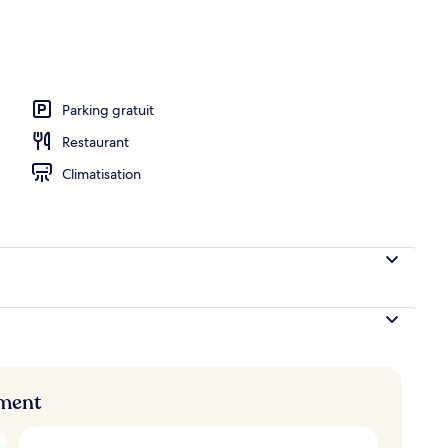
e, non-fumeurs (Matsu-no-ma, French Dinner&Breakfast) | Literie de qualité
Parking gratuit
Restaurant
Climatisation
ement