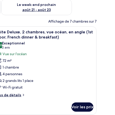
-end août 14 - août 16
Vérifier la disponibilité pour le week-end prochain août 21 - 
Le week-end prochain
août 21 - août 23
Affichage de 7 chambres sur 7
on, d’une petite plante et d’une sauce versée dessus.
fficher
Un salon moderne doté d’une grande fenêtre d
6
ite Deluxe, 2 chambres, vue océan, en angle (1st
outes
oor, French dinner & breakfast)
s
Exceptionnel
,0
hotos
10,0 sur 10
(2 avis)
2 avis
our
Vue sur l’océan
e
72 m²
ype
1 chambre
e
4 personnes
hambre :
2 grands lits 1 place
uite
Wi-Fi gratuit
eluxe,
us
us de détails
hambres,
e
tails
ue
Voir les prix
r
céan,