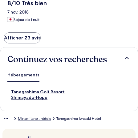
8/10 Très bien
7 nov. 2018
Séjour de 1 nuit
Afficher 23 avis
Continuez vos recherches
Hébergements
L
Tanegashima Golf Resort
i
L
Shimayado-Hope
e
i
n
e
o
n
Minamitane : hôtels
Tanegashima Iwasaki Hotel
u
o
v
u
r
v
a
r