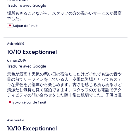
Traduire avec Google
場所もさることながら、スタッフの方の温かいサービスが最高
でした。
Séjour de 1 nuit
Avis vérifié
10/10 Exceptionnel
6 mai 2019
Traduire avec Google
景色が最高！天気の悪い日の宿泊だったけどそれでも波の音や
目の前でサーフィンをしている人、夕陽に岩場ととってもステ
キな景色をお部屋から楽しめます。古さを感じる所もあるけど
清潔だし気持ち良く宿泊できます。スタッフの方も電話でアク
ティビティの問い合わせをした際非常に親切でした。子供は温
水の外プールが良かった！と言っています。海岸に散歩にも行
yoko, séjour de 1 nuit
けリゾート感いっぱいの良いホテルでした。
Avis vérifié
10/10 Exceptionnel