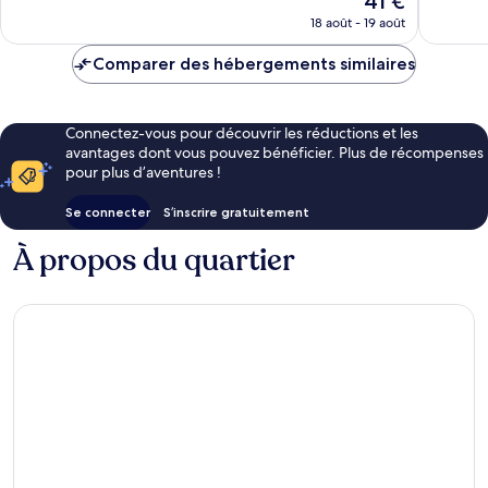
41 €
18 avis
nouveau
18 août - 19 août
prix
est
Comparer des hébergements similaires
de
41 €
Connectez-vous pour découvrir les réductions et les
avantages dont vous pouvez bénéficier. Plus de récompenses
pour plus d’aventures !
Se connecter
S’inscrire gratuitement
À propos du quartier