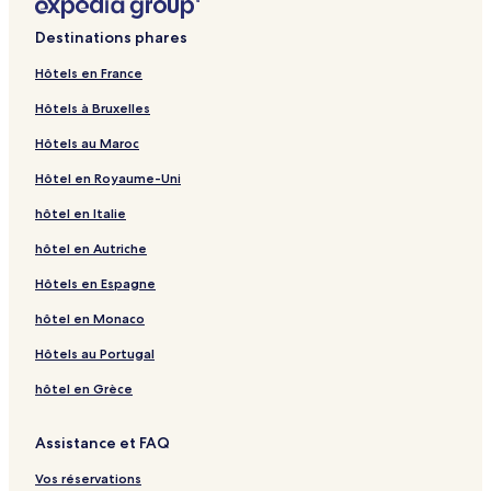
n
a
t
n
Destinations phares
l
t
a
l
Hôtels en France
p
a
Hôtels à Bruxelles
a
p
g
a
Hôtels au Maroc
e
g
T
e
Hôtel en Royaume-Uni
a
S
n
h
hôtel en Italie
e
i
g
m
hôtel en Autriche
a
a
Hôtels en Espagne
s
y
h
a
hôtel en Monaco
i
d
m
o
Hôtels au Portugal
a
-
G
H
hôtel en Grèce
o
o
l
p
Assistance et FAQ
f
e
R
Vos réservations
e