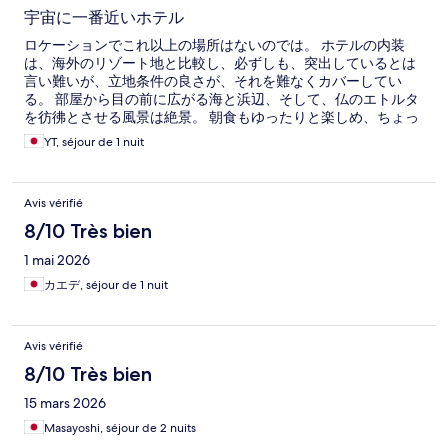
宇宙に一番近いホテル
ロケーションでこれ以上の場所はないのでは。 ホテルの内装
は、海外のリゾート地と比較し、必ずしも、突出しているとは
言い難いが、立地条件の良さが、それを難なくカバーしてい
る。 部屋から目の前に広がる海と浜辺、そして、仏のエトルタ
を彷彿とさせる風景は絶景。 朝食もゆったりと楽しめ、ちょっ
としたバカンス気分を過ごせます。
YT, séjour de 1 nuit
Avis vérifié
8/10 Très bien
1 mai 2026
カエデ, séjour de 1 nuit
Avis vérifié
8/10 Très bien
15 mars 2026
Masayoshi, séjour de 2 nuits