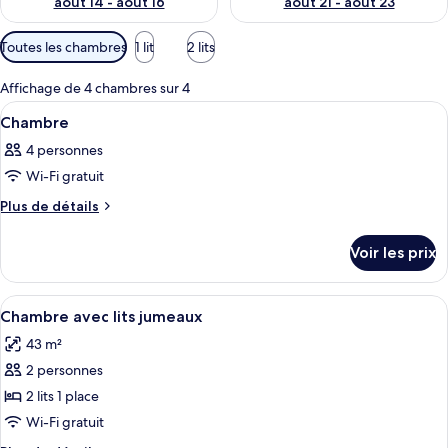
août 14 - août 16
août 21 - août 23
Filtres
Toutes les chambres
1 lit
2 lits
disponibles
pour
Affichage de 4 chambres sur 4
les
Afficher
Coffres-forts dans les chambres, bure
1
Chambre
chambres
toutes
4 personnes
les
Wi-Fi gratuit
photos
pour
Plus
Plus de détails
de
ce
détails
type
Voir les prix
sur
de
le
chambre :
type
Afficher
Une chambre d’hôtel avec deux lits, u
4
de
Chambre
Chambre avec lits jumeaux
toutes
chambre
43 m²
Chambre
les
2 personnes
photos
pour
2 lits 1 place
ce
Wi-Fi gratuit
type