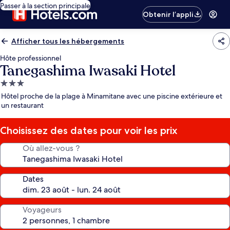
Passer à la section principale
Obtenir l’appli
Afficher tous les hébergements
Hôte professionnel
Tanegashima Iwasaki Hotel
Hébergement
3.0 étoiles
Hôtel proche de la plage à Minamitane avec une piscine extérieure et
un restaurant
Choisissez des dates pour voir les prix
Où allez-vous ?
Dates
Voyageurs