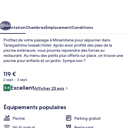
Iwasaki
Hotel
cédent
Suivant
33+
Présentation
Chambres
Emplacement
Conditions
Profitez de votre passage à Minamitane pour séjourner dans
Tanegashima Iwasaki Hotel. Après avoir profité des joies de la
piscine extérieure, vous pourrez reprendre des forces au
restaurant. Au menu des petits plus offerts sur place, on trouve une
piscine pour enfants et un jardin. Sympa non ?
Le
119 €
prix
2 sept. - 3 sept.
actuel
Avis
Excellent
Plage
8,8
est
Afficher 23 avis
8,8 sur 10
voyageurs
de
119 €.
Équipements populaires
Piscine
Parking gratuit
Wi-Fi gratuit
Restaurant