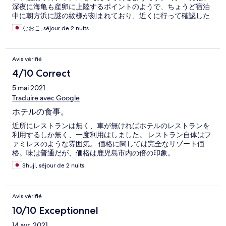
深夜に海亀も産卵に上陸するポイントのようで、ちょうど宿泊
中に朝方浜に謎の紋様が刻まれており、近くに行って確認した
ところ、一匹の海亀が上陸した地点から直線で亀のヒレを前後
なおこ, séjour de 2 nuits
ろに動かした模様が描かれ、産卵箇所らしき場所に大きな穴が
できていて、そこに卵を産んだようなのです。産んだのちに海
に戻ろうと、穴の周りを進んで、上陸場所から大きく半円を描
Avis vérifié
いて海に戻って行った後が残っていました。そんな神秘な海岸
の目の前に立つホテルです。夜、雲がなければ、本当の満天の
4/10 Correct
星も堪能できます。素晴らしいロケーションでした。レストラ
5 mai 2021
ンのお食事も、地元、鹿児島特産の食材を美味しくいただけま
すし、普段では体験できないことが体験できる貴重なホテルだ
Traduire avec Google
と思います。
ホテルの食事。
近所にレストランは無く、車が無ければホテルのレストランを
利用するしか無く、一度利用はしました。 レストラン自体はフ
ァミレスのような雰囲気。 価格に関しては完全なリゾート価
格。味は普通だが、価格は鹿児島市内の倍の印象。
Shuji, séjour de 2 nuits
Avis vérifié
10/10 Exceptionnel
14 avr. 2021