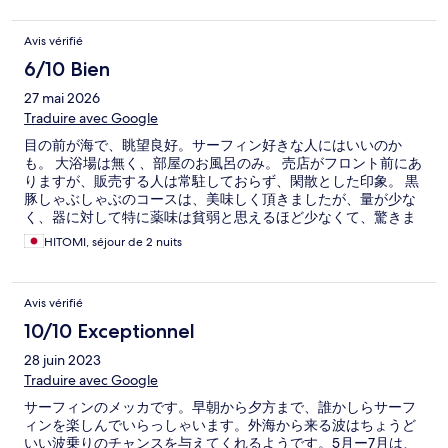
Avis vérifié
6/10 Bien
27 mai 2026
Traduire avec Google
目の前が海で、眺望良好。サーフィン好きな人にはいいのか
も。 大浴場は無く、部屋のお風呂のみ。 売店がフロント前にあ
りますが、販売する人は常駐しておらず、閑散とした印象。 黒
豚しゃぶしゃぶのコースは、美味しく頂きましたが、量が少な
く、器に対して特に薬味は貧弱と思えるほど少なくて、驚きま
した。 部屋は広くきれいでした。
HITOMI, séjour de 2 nuits
Avis vérifié
10/10 Exceptionnel
28 juin 2023
Traduire avec Google
サーフィンのメッカです。早朝から夕方まで、誰かしらサーフ
ィンを楽しんでいらっしゃいます。外海から来る波はちょうど
いい波乗りのチャンスを与えてくれるようです。5月ー7月は、