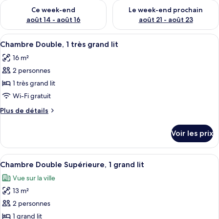
s
Vérifier la disponibilité pour ce week-end août 14 - août 16
Vérifier la disponibilité pour
Ce week-end
Le week-end prochain
p
août 14 - août 16
août 21 - août 23
a
r
Afficher
Un lit à baldaquin, une table de chev
6
Chambre Double, 1 très grand lit
toutes
l
16 m²
les
e
2 personnes
s
photos
pour
1 très grand lit
v
ce
Wi-Fi gratuit
o
type
y
Plus
Plus de détails
a
de
de
g
chambre :
détails
e
Voir les prix
sur
Chambre
u
le
Double,
r
type
Afficher
Une chambre à coucher avec un lit, un
s
1
10
de
Chambre Double Supérieure, 1 grand lit
toutes
chambre
très
Vue sur la ville
Chambre
les
grand
Double,
13 m²
photos
lit
1
pour
2 personnes
très
ce
grand
1 grand lit