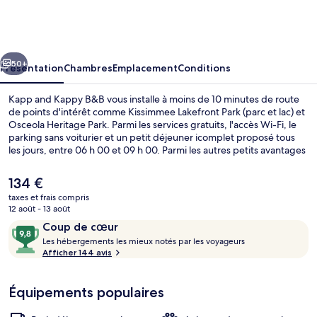
and
Kappy
B&B
cédent
Suivant
50+
Présentation
Chambres
Emplacement
Conditions
Kapp and Kappy B&B vous installe à moins de 10 minutes de route
de points d'intérêt comme Kissimmee Lakefront Park (parc et lac) et
Osceola Heritage Park. Parmi les services gratuits, l'accès Wi-Fi, le
parking sans voiturier et un petit déjeuner icomplet proposé tous
les jours, entre 06 h 00 et 09 h 00. Parmi les autres petits avantages
de cet hébergement figurent une terrasse et un jardin.
Le
134 €
prix
taxes et frais compris
actuel
12 août - 13 août
Véranda
est
Avis
9,8
Coup de cœur
de
voyageurs
L
sur
Les hébergements les mieux notés par les voyageurs
134 €.
e
Afficher 144 avis
10,
s
Coup
de
Équipements populaires
h
cœur
é
b