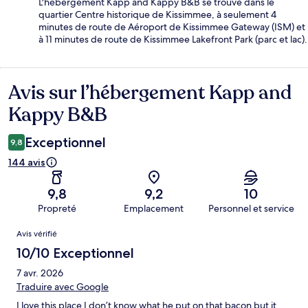
L'hébergement Kapp and Kappy B&B se trouve dans le
quartier Centre historique de Kissimmee, à seulement 4
minutes de route de Aéroport de Kissimmee Gateway (ISM) et
à 11 minutes de route de Kissimmee Lakefront Park (parc et lac).
Avis sur l’hébergement Kapp and
Avis
Kappy B&B
Exceptionnel
9,8
144 avis
9,8
9,2
10
Propreté
Emplacement
Personnel et service
Avis
Avis vérifié
10/10 Exceptionnel
7 avr. 2026
Traduire avec Google
I love this place I don’t know what he put on that bacon but it