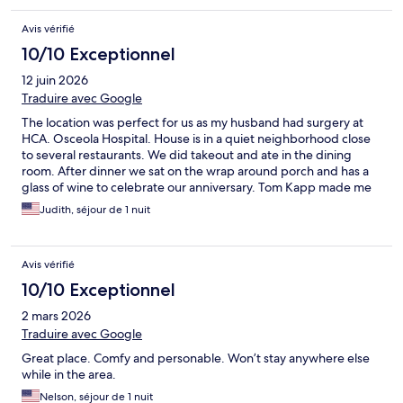
Avis vérifié
10/10 Exceptionnel
12 juin 2026
Traduire avec Google
The location was perfect for us as my husband had surgery at
HCA. Osceola Hospital. House is in a quiet neighborhood close
to several restaurants. We did takeout and ate in the dining
room. After dinner we sat on the wrap around porch and has a
glass of wine to celebrate our anniversary. Tom Kapp made me
breakfast the next morning and sat and had breakfast with me
Judith, séjour de 1 nuit
and visited. A short but lovely experience.
Avis vérifié
10/10 Exceptionnel
2 mars 2026
Traduire avec Google
Great place. Comfy and personable. Won’t stay anywhere else
while in the area.
Nelson, séjour de 1 nuit