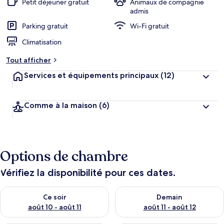
Petit déjeuner gratuit
Animaux de compagnie
e
admis
r
Parking gratuit
Wi-Fi gratuit
g
e
Climatisation
m
e
Tout afficher
n
t
Services et équipements principaux
(12)
s
l
Comme à la maison
(6)
e
s
m
i
Options de chambre
e
u
x
Vérifiez la disponibilité pour ces dates.
n
Vérifier la disponibilité pour ce soir août 10 - août 11
Vérifier la disponibilité pour 
Ce soir
Demain
o
t
août 10 - août 11
août 11 - août 12
é