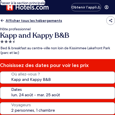
Passer à la section principale
Obtenir l’appli
Afficher tous les hébergements
Hôte professionnel
Kapp and Kappy B&B
Hébergement
3.5 étoiles
Bed & breakfast au centre-ville non loin de Kissimmee Lakefront Park
(parc et lac)
Choisissez des dates pour voir les prix
Où allez-vous ?
Dates
Voyageurs