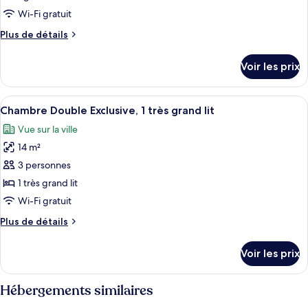
lit
type
Wi-Fi gratuit
de
Plus
Plus de détails
chambre :
de
Chambre
détails
Voir les prix
sur
Double
le
Supérieure,
type
Afficher
Une chambre avec un grand lit, une têt
1
12
de
Chambre Double Exclusive, 1 très grand lit
toutes
grand
chambre
Vue sur la ville
Chambre
les
lit
Double
14 m²
photos
Supérieure,
pour
3 personnes
1
ce
grand
1 très grand lit
lit
type
Wi-Fi gratuit
de
Plus
Plus de détails
chambre :
de
Chambre
détails
Voir les prix
sur
Double
le
Exclusive,
type
Hébergements similaires
1
de
chambre