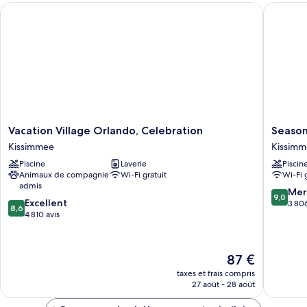
très
Vacation Village Orlando, Celebration
Seasons 
Chambre
grand
Double
lit
Exclusive,
1
très
grand
lit
Vacation
Seasons
Vacation Village Orlando, Celebration
Season
Village
Florida
Kissimmee
Kissim
Orlando,
Resort
Piscine
Laverie
Piscin
Celebration
Kissimm
Animaux de compagnie
Wi-Fi gratuit
Wi-Fi 
Kissimmee
admis
9.0
Mer
9,0
8.6
Excellent
sur
3 806
8,6
sur
4 810 avis
10,
10,
Merveill
Excellent,
3 806 av
4 810 avis
Le
87 €
nouveau
taxes et frais compris
prix
27 août - 28 août
est
de