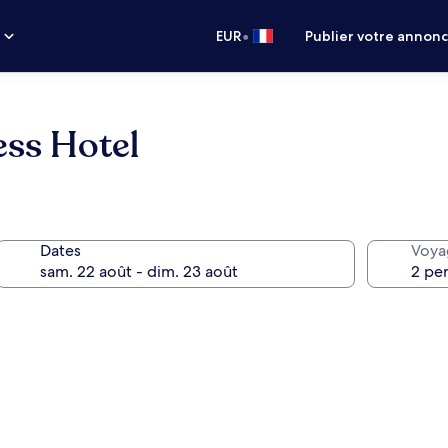
•
s
EUR
Publier votre annon
ess Hotel
Dates
Voya