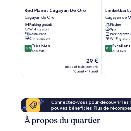
Red
Limketkai
Red Planet Cagayan De Oro
Limketkai L
Planet
Luxe
Cagayan de Oro
Cagayan de O
Cagayan
Hotel
Parking gratuit
Piscine
De
Cagayan
Wi-Fi gratuit
Spa
Oro
de
Restaurant
Parking gratu
Cagayan
Oro
Climatisation
Wi-Fi gratuit
de
8.0
8.8
Très bien
Excellent
Oro
8,0
8,8
sur
sur
454 avis
300 avis
10,
10,
Le
29 €
Très
Excellent,
nouveau
bien,
300 avis
taxes et frais compris
prix
16 août - 17 août
454 avis
est
de
29 €
Connectez-vous pour découvrir les 
pouvez bénéficier. Plus de récompen
À propos du quartier