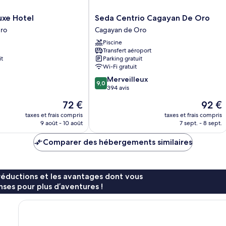
Seda
uxe Hotel
Seda Centrio Cagayan De Oro
Centrio
ro
Cagayan de Oro
Cagayan
Piscine
De
Transfert aéroport
Oro
it
Parking gratuit
Cagayan
Wi-Fi gratuit
de
9.0
Merveilleux
Oro
9,0
sur
394 avis
10,
Le
Le
72 €
92 €
Merveilleux,
nouveau
nouvea
394 avis
taxes et frais compris
taxes et frais compris
prix
prix
9 août - 10 août
7 sept. - 8 sept.
est
est
de
de
Comparer des hébergements similaires
72 €
92 €
réductions et les avantages dont vous
ses pour plus d’aventures !