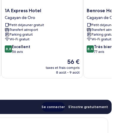
1A
Benrose
1A Express Hotel
Benrose Hotel
Express
Hotel
Cagayan de Oro
Cagayan de Oro
Hotel
Cagayan
Petit déjeuner gratuit
Petit déjeuner gratuit
Cagayan
de
Transfert aéroport
Transfert aéroport
de
Oro
Parking gratuit
Parking gratuit
Oro
Wi-Fi gratuit
Wi-Fi gratuit
8.8
8.4
Excellent
Très bien
8,8
8,4
sur
sur
56 avis
77 avis
10,
10,
Le
56 €
Excellent,
Très
u
nouveau
56 avis
bien,
taxes et frais compris
tax
prix
8 août - 9 août
77 avis
est
de
56 €
Se connecter
S’inscrire gratuitement