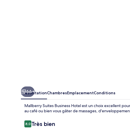
Suites
Business
Hotel
66+
Présentation
Chambres
Emplacement
Conditions
Mallberry Suites Business Hotel est un choix excellent pou
au café ou bien vous gâter de massages, d'enveloppements
Avis
Très bien
8,0
8,0 sur 10
voyageurs