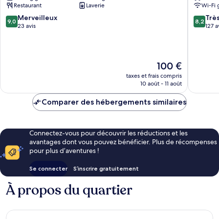
Restaurant
Laverie
Wi-Fi 
en-
Vexin
9.0
8.2
Merveilleux
Trè
9,0
8,2
sur
sur
23 avis
127 a
10,
10,
Merveilleux,
Très
23 avis
bien,
127 avis
Le
100 €
nouveau
taxes et frais compris
prix
10 août - 11 août
est
de
Comparer des hébergements similaires
100 €
Connectez-vous pour découvrir les réductions et les
avantages dont vous pouvez bénéficier. Plus de récompenses
pour plus d’aventures !
Se connecter
S’inscrire gratuitement
À propos du quartier