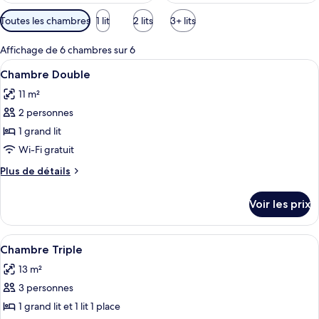
Filtres
Toutes les chambres
1 lit
2 lits
3+ lits
disponibles
pour
Affichage de 6 chambres sur 6
les
Afficher
Une chambre avec un mur en pierre, un 
7
Chambre Double
chambres
toutes
11 m²
les
2 personnes
photos
pour
1 grand lit
ce
Wi-Fi gratuit
type
Plus
Plus de détails
de
de
chambre :
détails
Voir les prix
sur
Chambre
le
Double
type
Afficher
Une chambre avec deux lits, une lucar
4
de
Chambre Triple
toutes
chambre
13 m²
Chambre
les
Double
3 personnes
photos
pour
1 grand lit et 1 lit 1 place