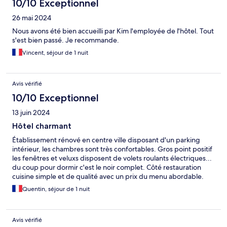
10/10 Exceptionnel
26 mai 2024
Nous avons été bien accueilli par Kim l'employée de l'hôtel. Tout
s'est bien passé. Je recommande.
Vincent, séjour de 1 nuit
Avis vérifié
10/10 Exceptionnel
13 juin 2024
Hôtel charmant
Établissement rénové en centre ville disposant d'un parking
intérieur, les chambres sont très confortables. Gros point positif
les fenêtres et veluxs disposent de volets roulants électriques...
du coup pour dormir c'est le noir complet. Côté restauration
cuisine simple et de qualité avec un prix du menu abordable.
L'équipe est charmante et dynamique. Je recommande cet
Quentin, séjour de 1 nuit
établissement vivement.
Avis vérifié