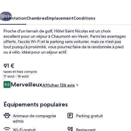
Nicolas
cédent
Suivant
22+
Présentation
Chambres
Emplacement
Conditions
Proche d'un terrain de golf, Hôtel Saint Nicolas est un choix
excellent pour un séjour à Chaumont-en-Vexin. Parmi les avantages
offerts, l'accès Wi-Fi et le parking sans voiturier, mais ce n'est pas
tout puisqu'à proximité, vous pourrez faire de la randonnée à pied
ou à vélo, idéal pour un séjour actif.
Le
91 €
prix
taxes et frais compris
actuel
17 août - 18 août
Façade de l’hébergement
est
Avis
Merveilleux
9,0
Afficher 126 avis
de
9,0 sur 10
voyageurs
91 €.
Équipements populaires
Animaux de compagnie
Parking gratuit
admis
Wi-Fi gratuit
Restaurant