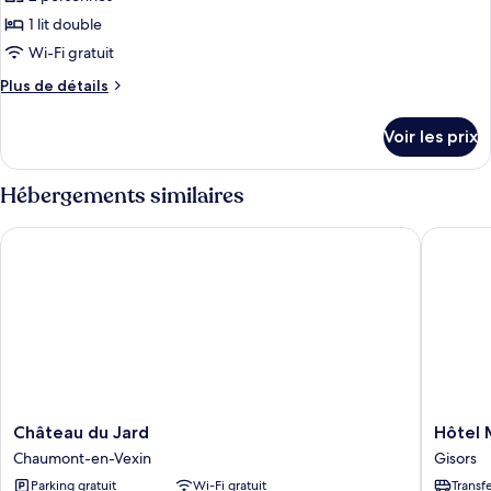
photos
pour
1 lit double
ce
Wi-Fi gratuit
type
Plus
Plus de détails
de
de
chambre :
détails
Voir les prix
sur
double
le
confort
type
Hébergements similaires
de
chambre
Château du Jard
Hôtel M
double
confort
Château
Hôtel
Château du Jard
Hôtel
du
Modern
Chaumont-en-Vexin
Gisors
Jard
Gisors
Parking gratuit
Wi-Fi gratuit
Transf
Chaumont-