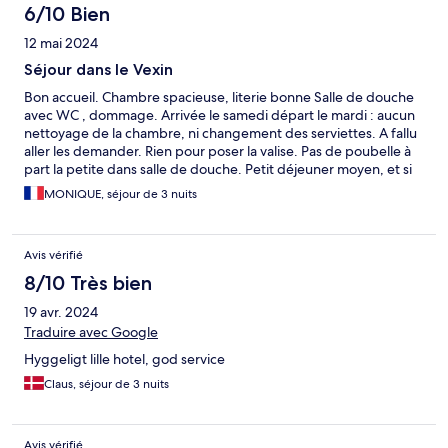
6/10 Bien
12 mai 2024
Séjour dans le Vexin
Bon accueil. Chambre spacieuse, literie bonne Salle de douche
avec WC , dommage. Arrivée le samedi départ le mardi : aucun
nettoyage de la chambre, ni changement des serviettes. A fallu
aller les demander. Rien pour poser la valise. Pas de poubelle à
part la petite dans salle de douche. Petit déjeuner moyen, et si
arrivée un peu plus tardive il ne reste pas grand chose ! !
MONIQUE, séjour de 3 nuits
Avis vérifié
8/10 Très bien
19 avr. 2024
Traduire avec Google
Hyggeligt lille hotel, god service
Claus, séjour de 3 nuits
Avis vérifié