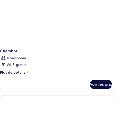
Chambre
4 personnes
Wi-Fi gratuit
Plus
Plus de détails
de
détails
Voir les prix
sur
le
type
de
chambre
Chambre