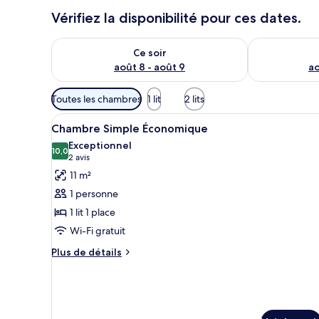
Vérifiez la disponibilité pour ces dates.
Vérifier la disponibilité pour ce soir août 8 - août 9
Vérifier la di
Ce soir
août 8 - août 9
ao
Filtres
Toutes les chambres
1 lit
2 lits
disponibles
Afficher
Une chambre d’hôtel avec un li
pour
8
Chambre Simple Économique
toutes
les
Exceptionnel
les
10,0
chambres
10,0 sur 10
(2 avis)
2 avis
photos
11 m²
pour
1 personne
ce
1 lit 1 place
type
Wi-Fi gratuit
de
chambre :
Plus
Plus de détails
de
Chambre
détails
Simple
sur
Économique
le
type