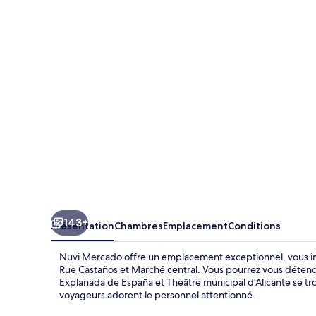
Mercado
143+
Présentation
Chambres
Emplacement
Conditions
Nuvi Mercado offre un emplacement exceptionnel, vous ins
Rue Castaños et Marché central. Vous pourrez vous détend
Explanada de España et Théâtre municipal d'Alicante se tro
voyageurs adorent le personnel attentionné.