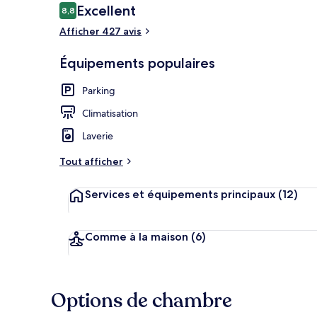
Avis
Excellent
8,8
8,8 sur 10
voyageurs
Afficher 427 avis
Restauration
Équipements populaires
Parking
Climatisation
Laverie
Tout afficher
Services et équipements principaux
(12)
Comme à la maison
(6)
Options de chambre