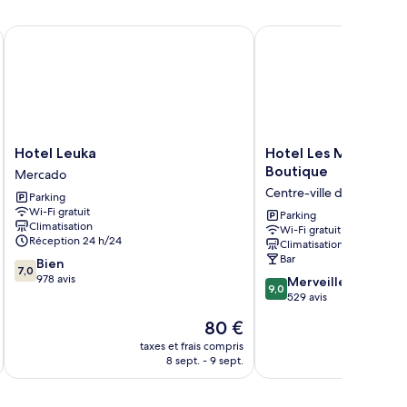
Hotel Leuka
Hotel Les Monges Pala
Hotel
Hotel
Hotel Leuka
Hotel Les Monges P
Leuka
Les
Boutique
Mercado
Mercado
Monges
Centre-ville d’Alicante
Parking
Palace
Wi-Fi gratuit
Boutique
Parking
Climatisation
Wi-Fi gratuit
Centre-
Réception 24 h/24
Climatisation
ville
Bar
7.0
Bien
d’Alicante
7,0
sur
978 avis
9.0
Merveilleux
9,0
10,
sur
529 avis
Bien,
10,
Le
80 €
978 avis
Merveilleux,
nouveau
529 avis
taxes et frais compris
tax
prix
8 sept. - 9 sept.
est
de
80 €