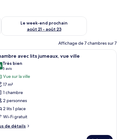
-end août 14 - août 16
Vérifier la disponibilité pour le week-end prochain août 21 - 
Le week-end prochain
août 21 - août 23
Affichage de 7 chambres sur 7
d’un bureau, d’une chaise, d’une lampe, d’une bouteille d’eau et d’une enseig
fficher
Une chambre d’hôtel avec deux lits, un bureau
30
ambre avec lits jumeaux, vue ville
outes
Très bien
s
4
8,4 sur 10
(5 avis)
5 avis
hotos
Vue sur la ville
our
17 m²
e
1 chambre
ype
2 personnes
e
2 lits 1 place
hambre :
hambre
Wi-Fi gratuit
vec
us
us de détails
ts
e
tails
umeaux,