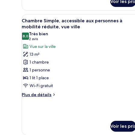
Voir les pri
de
chambre
Chambre
Afficher
Une chambre à coucher avec un 
19
Simple
Chambre Simple, accessible aux personnes à
toutes
Économique
mobilité réduite, vue ville
les
Très bien
8,0
photos
8,0 sur 10
(2 avis)
2 avis
pour
Vue sur la ville
ce
13 m²
type
1 chambre
de
1 personne
chambre :
1 lit 1 place
Chambre
Wi-Fi gratuit
Simple,
accessible
Plus
Plus de détails
aux
de
détails
personnes
sur
à
le
mobilité
type
Voir les pri
de
réduite,
chambre