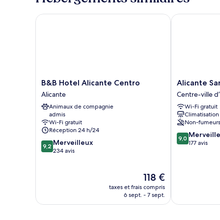
chambre
Chambre
B&B Hotel Alicante Centro
Alicante San 
B&B
Alicante
B&B Hotel Alicante Centro
Alicante Sa
Hotel
San
Alicante
Centre-ville d
Alicante
Nicolás
Animaux de compagnie
Wi-Fi gratuit
Centro
Centre-
admis
Climatisation
Alicante
ville
Wi-Fi gratuit
Non-fumeur
d’Alicante
Réception 24 h/24
9.0
Merveill
9,0
9.2
Merveilleux
sur
177 avis
9,2
sur
234 avis
10,
10,
Merveilleux,
Merveilleux,
177 avis
Le
118 €
234 avis
nouveau
taxes et frais compris
prix
6 sept. - 7 sept.
est
de
118 €