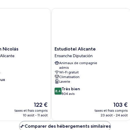
Nicolás
Estudiotel Alicante
Estudiotel
n Nicolás
Estudiotel Alicante
Alicante
’Alicante
Ensanche Diputación
Ensanche
Animaux de compagnie
Diputación
admis
s
Wi-Fi gratuit
Climatisation
eux
Laverie
8.4
Très bien
8,4
sur
804 avis
10,
Le
Le
122 €
103 €
Très
nouveau
nouveau
bien,
taxes et frais compris
taxes et frais compris
prix
prix
804 avis
10 août - 11 août
23 août - 24 août
est
est
de
de
Comparer des hébergements similaires
122 €
103 €