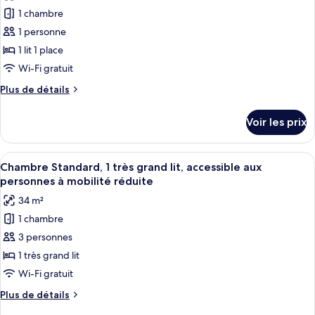
lit
Junior,
pour
1 chambre
(High
1
ce
très
Floor)
1 personne
grand
type
1 lit 1 place
lit
de
Wi-Fi gratuit
(High
chambre :
Floor)
Plus
Plus de détails
Chambre
de
Premium
détails
Voir les prix
(Run
sur
le
of
type
Afficher
Une chambre d’hôtel avec un grand lit,
the
6
de
Chambre Standard, 1 très grand lit, accessible aux
toutes
House)
chambre
personnes à mobilité réduite
Chambre
les
34 m²
Premium
photos
(Run
1 chambre
pour
of
3 personnes
ce
the
House)
type
1 très grand lit
de
Wi-Fi gratuit
chambre :
Plus
Plus de détails
Chambre
de