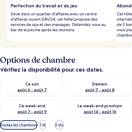
Perfection du travail et du jeu
Abonda
l
Situé dans un quartier d'affaires avec un centre
Cet hôte
e
d'affaires ouvert 24h/24, cet hôtel propose des
internat
s
services de spa et des massages. Détendez-vous au
de 2 bar
bar de la piscine après les réunions.
vous pla
v
chambr
o
y
a
g
e
Options de chambre
u
r
Vérifiez la disponibilité pour ces dates.
s
Vérifier la disponibilité pour ce soir août 6 - août 7
Vérifier la disponibilité pour 
Ce soir
Demain
août 6 - août 7
août 7 - août 8
Vérifier la disponibilité pour ce week-end août 7 - août 9
Vérifier la disponibilité pour 
Ce week-end
Le week-end prochain
août 7 - août 9
août 14 - août 16
Filtres
Toutes les chambres
1 lit
2 lits
disponibles