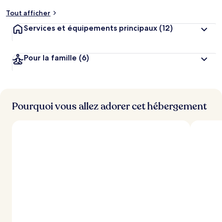
m
Tout afficher
e
n
Services et équipements principaux
(12)
t
s
Pour la famille
(6)
l
e
s
m
i
Pourquoi vous allez adorer cet hébergement
e
u
x
n
o
t
é
s
p
a
r