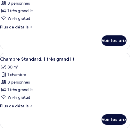
ce
grand
3 personnes
lit
type
1 très grand lit
de
Wi-Fi gratuit
chambre :
Plus
Plus de détails
Suite,
de
1
détails
Voir les prix
chambre,
sur
le
vue
type
Afficher
Une chambre d’hôtel avec un grand lit,
marina
5
de
Chambre Standard, 1 très grand lit
toutes
chambre
30 m²
Suite,
les
1
1 chambre
photos
chambre,
pour
3 personnes
vue
ce
marina
1 très grand lit
type
Wi-Fi gratuit
de
Plus
Plus de détails
chambre :
de
Chambre
détails
Voir les prix
sur
Standard,
le
1