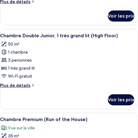
marina
Plus
Plus de détails
chambre :
de
Suite
détails
Voir les prix
sur
Junior
le
type
Afficher
Une chambre d’hôtel moderne équipée d’
6
de
Chambre Double Junior, 1 très grand lit (High Floor)
toutes
chambre
50 m²
Suite
les
Junior
1 chambre
photos
pour
3 personnes
ce
1 très grand lit
type
Wi-Fi gratuit
de
Plus
Plus de détails
chambre :
de
Chambre
détails
Voir les prix
sur
Double
le
Junior,
type
Afficher
Une chambre d’hôtel moderne dotée d’un
1
6
de
Chambre Premium (Run of the House)
toutes
très
chambre
Vue sur la ville
Chambre
les
grand
Double
35 m²
photos