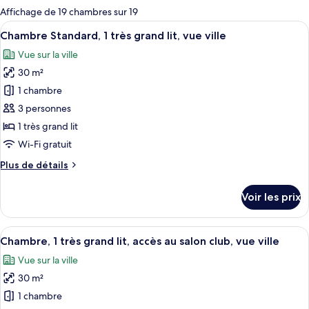
pour
Affichage de 19 chambres sur 19
les
Afficher
Une chambre d’hôtel avec un grand lit,
7
Chambre Standard, 1 très grand lit, vue ville
chambres
toutes
Vue sur la ville
les
30 m²
photos
pour
1 chambre
ce
3 personnes
type
1 très grand lit
de
Wi-Fi gratuit
chambre :
Plus
Plus de détails
Chambre
de
Standard,
détails
Voir les prix
1
sur
le
très
type
Afficher
Une chambre d’hôtel avec un grand lit,
grand
9
de
Chambre, 1 très grand lit, accès au salon club, vue ville
toutes
lit,
chambre
Vue sur la ville
Chambre
les
vue
Standard,
30 m²
photos
ville
1
pour
1 chambre
très