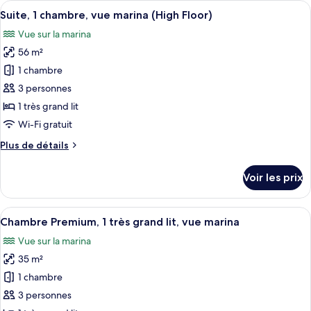
Afficher
Un salon moderne doté d’un grand cana
marina
9
de
Suite, 1 chambre, vue marina (High Floor)
toutes
(High
chambre
Vue sur la marina
Suite,
les
Floor)
1
56 m²
photos
chambre,
pour
1 chambre
vue
ce
marina
3 personnes
(High
type
1 très grand lit
Floor)
de
Wi-Fi gratuit
chambre :
Plus
Plus de détails
Suite,
de
1
détails
Voir les prix
chambre,
sur
le
vue
type
Afficher
Chambre Premium, 1 très grand lit, vue
marina
7
de
Chambre Premium, 1 très grand lit, vue marina
toutes
(High
chambre
Vue sur la marina
Suite,
les
Floor)
1
35 m²
photos
chambre,
pour
1 chambre
vue
ce
marina
3 personnes
(High
type