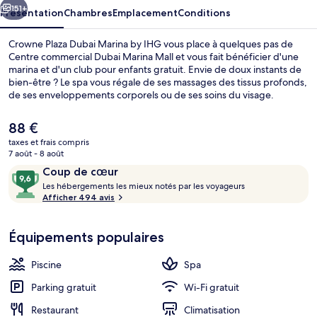
by
151+
Présentation
Chambres
Emplacement
Conditions
IHG
Crowne Plaza Dubai Marina by IHG vous place à quelques pas de
Centre commercial Dubai Marina Mall et vous fait bénéficier d'une
marina et d'un club pour enfants gratuit. Envie de doux instants de
bien-être ? Le spa vous régale de ses massages des tissus profonds,
de ses enveloppements corporels ou de ses soins du visage.
Figurant parmi les 2 restaurants, l'établissement Lo+Cale vous ouvre
ses portes pour le petit déjeuner, le déjeuner et le dîner et vous
Le
88 €
propose des spécialités Cuisine internationale. Cet hôtel de luxe
prix
taxes et frais compris
abrite en outre 2 bars/lounges, une piscine extérieure et un bar en
actuel
7 août - 8 août
bord de piscine. Les autres voyageurs ne tarissent pas d'éloges en
Vue de la chambre
est
Avis
9,6
ce qui concerne le personnel attentionné et l'emplacement. Les
Coup de cœur
de
transports publics se situent à une courte distance à pied : Station
voyageurs
L
sur
Les hébergements les mieux notés par les voyageurs
88 €.
de tramway Dubai Marina Mall est à 6 min et Arrêt de tram Jumeirah
e
Afficher 494 avis
10,
Beach Residence 1, à 12 min.
s
Coup
de
Équipements populaires
h
cœur
é
b
Piscine
Spa
e
r
Parking gratuit
Wi-Fi gratuit
g
Restaurant
Climatisation
e