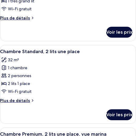
1 très grand lit
Floor)
de
Wi-Fi gratuit
chambre :
Plus
Plus de détails
Chambre
de
Premium,
détails
Voir les prix
1
sur
le
très
type
Afficher
Une chambre d’hôtel moderne dotée d’un
grand
7
de
Chambre Standard, 2 lits une place
toutes
lit,
chambre
32 m²
Chambre
les
vue
Premium,
1 chambre
photos
marina
1
pour
2 personnes
très
ce
grand
2 lits 1 place
lit,
type
Wi-Fi gratuit
vue
de
marina
Plus
Plus de détails
chambre :
de
Chambre
détails
Voir les prix
sur
Standard,
le
2
type
Afficher
Literie de qualité supérieure, couette 
lits
7
de
Chambre Premium, 2 lits une place, vue marina