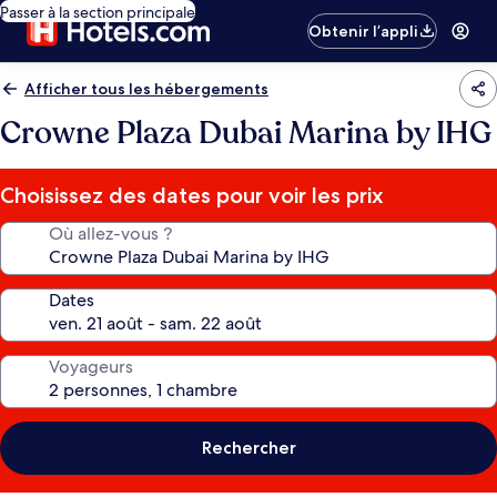
Passer à la section principale
Obtenir l’appli
Afficher tous les hébergements
Crowne Plaza Dubai Marina by IHG
Choisissez des dates pour voir les prix
Où allez-vous ?
Dates
Voyageurs
Rechercher