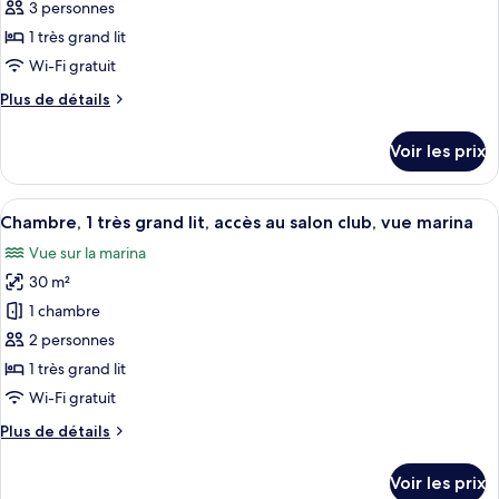
ce
grand
3 personnes
lit,
type
1 très grand lit
vue
de
Wi-Fi gratuit
ville
chambre :
Plus
Plus de détails
Chambre,
de
1
détails
Voir les prix
très
sur
le
grand
type
Afficher
Une chambre d’hôtel avec un lit, un b
lit,
5
de
Chambre, 1 très grand lit, accès au salon club, vue marina
toutes
accès
chambre
Vue sur la marina
Chambre,
les
au
1
30 m²
photos
salon
très
pour
club,
1 chambre
grand
ce
vue
lit,
2 personnes
accès
type
ville
1 très grand lit
au
de
Wi-Fi gratuit
salon
chambre :
club,
Plus
Plus de détails
Chambre,
vue
de
ville
1
détails
Voir les prix
très
sur