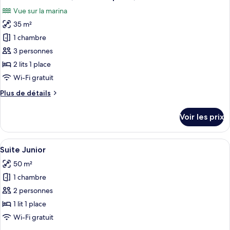
toutes
une
chambre
Vue sur la marina
Chambre
les
place
Standard,
35 m²
photos
2
pour
1 chambre
lits
ce
une
3 personnes
place
type
2 lits 1 place
de
Wi-Fi gratuit
chambre :
Plus
Plus de détails
Chambre
de
Premium,
détails
Voir les prix
2
sur
le
lits
type
Afficher
Une chambre d’hôtel moderne équipée d’
une
6
de
Suite Junior
toutes
place,
chambre
50 m²
Chambre
les
vue
Premium,
1 chambre
photos
marina
2
pour
2 personnes
lits
ce
une
1 lit 1 place
place,
type
Wi-Fi gratuit
vue
de