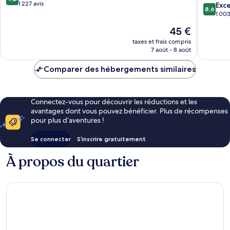
Tribute
sur
1 227 avis
8.6
Exce
8,6
Portfolio
10,
sur
1 003
Hotel
Merveilleux,
10,
Le
45 €
Marina
1 227 avis
Excellen
nouveau
de
1 003 av
taxes et frais compris
prix
Dubaï
7 août - 8 août
est
de
Comparer des hébergements similaires
45 €
Connectez-vous pour découvrir les réductions et les
avantages dont vous pouvez bénéficier. Plus de récompenses
pour plus d’aventures !
Se connecter
S’inscrire gratuitement
À propos du quartier