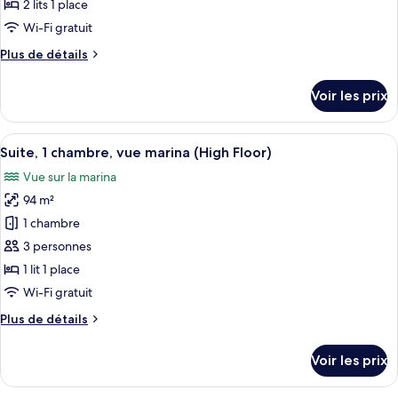
type
2 lits 1 place
de
Wi-Fi gratuit
chambre :
Plus
Plus de détails
Chambre,
de
2
détails
Voir les prix
lits
sur
le
une
type
Afficher
Un salon moderne doté d’un grand cana
place,
9
de
Suite, 1 chambre, vue marina (High Floor)
toutes
accès
chambre
Vue sur la marina
Chambre,
les
au
2
94 m²
photos
salon
lits
pour
club,
1 chambre
une
ce
vue
place,
3 personnes
accès
type
marina
1 lit 1 place
au
de
Wi-Fi gratuit
salon
chambre :
club,
Plus
Plus de détails
Suite,
vue
de
marina
1
détails
Voir les prix
chambre,
sur
le
vue
type