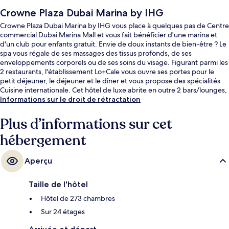
Crowne Plaza Dubai Marina by IHG
Crowne Plaza Dubai Marina by IHG vous place à quelques pas de Centre
commercial Dubai Marina Mall et vous fait bénéficier d'une marina et
d'un club pour enfants gratuit. Envie de doux instants de bien-être ? Le
spa vous régale de ses massages des tissus profonds, de ses
enveloppements corporels ou de ses soins du visage. Figurant parmi les
2 restaurants, l'établissement Lo+Cale vous ouvre ses portes pour le
petit déjeuner, le déjeuner et le dîner et vous propose des spécialités
Cuisine internationale. Cet hôtel de luxe abrite en outre 2 bars/lounges,
une piscine extérieure et un bar en bord de piscine. Les autres
Informations sur le droit de rétractation
voyageurs ne tarissent pas d'éloges en ce qui concerne le personnel
attentionné et l'emplacement. Les transports publics se situent à une
Plus d’informations sur cet
courte distance à pied : Station de tramway Dubai Marina Mall est à 6
hébergement
min et Arrêt de tram Jumeirah Beach Residence 1, à 12 min.
Aperçu
Taille de l'hôtel
Hôtel de 273 chambres
Sur 24 étages