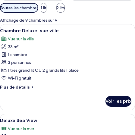
Filtres
Toutes les chambres
1 lit
2 lits
disponibles
pour
Affichage de 9 chambres sur 9
les
Afficher
Une chambre d’hôtel avec deux lits, une
5
Chambre Deluxe, vue ville
chambres
toutes
Vue sur la ville
les
33 m²
photos
pour
1 chambre
ce
3 personnes
type
1 très grand lit OU 2 grands lits 1 place
de
Wi-Fi gratuit
chambre :
Plus
Plus de détails
Chambre
de
Deluxe,
détails
Voir les prix
vue
sur
le
ville
type
Afficher
Deluxe Sea View | 1 chambre, coffres-f
8
de
Deluxe Sea View
toutes
chambre
Vue sur la mer
Chambre
les