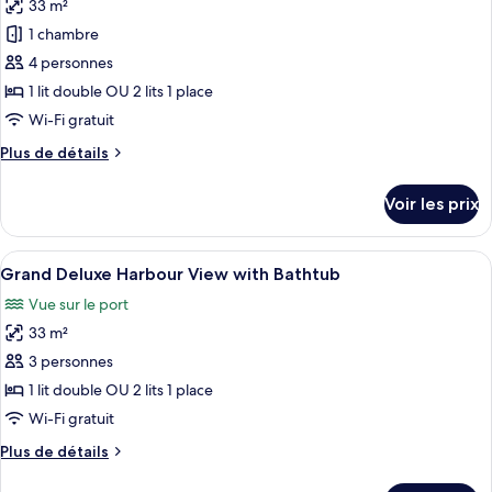
Deluxe,
33 m²
photos
vue
pour
1 chambre
ville
ce
4 personnes
type
1 lit double OU 2 lits 1 place
de
Wi-Fi gratuit
chambre :
Plus
Plus de détails
Deluxe
de
Sea
détails
Voir les prix
View
sur
le
type
Afficher
Une chambre d’hôtel moderne avec deux 
9
de
Grand Deluxe Harbour View with Bathtub
toutes
chambre
Vue sur le port
Deluxe
les
Sea
33 m²
photos
View
pour
3 personnes
ce
1 lit double OU 2 lits 1 place
type
Wi-Fi gratuit
de
Plus
Plus de détails
chambre :
de
Grand
détails