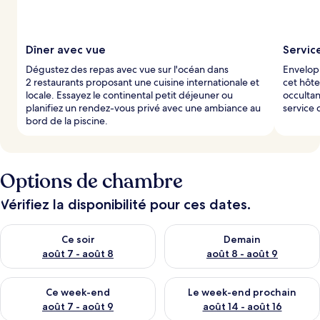
Dîner avec vue
Service
Dégustez des repas avec vue sur l'océan dans
Envelop
2 restaurants proposant une cuisine internationale et
cet hôte
locale. Essayez le continental petit déjeuner ou
occultan
planifiez un rendez-vous privé avec une ambiance au
service 
bord de la piscine.
Options de chambre
Vérifiez la disponibilité pour ces dates.
Vérifier la disponibilité pour ce soir août 7 - août 8
Vérifier la disponibilité pour 
Ce soir
Demain
août 7 - août 8
août 8 - août 9
Vérifier la disponibilité pour ce week-end août 7 - août 9
Vérifier la disponibilité pour 
Ce week-end
Le week-end prochain
août 7 - août 9
août 14 - août 16