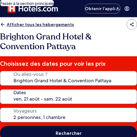
Passer à la section principale
Obtenir l’appli
Afficher tous les hébergements
Brighton Grand Hotel &
Convention Pattaya
Choisissez des dates pour voir les prix
Où allez-vous ?
Dates
Voyageurs
Rechercher