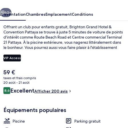
&
cédent
Suivant
Convention
62+
Présentation
Chambres
Emplacement
Conditions
Pattaya
Offrant un club pour enfants gratuit, Brighton Grand Hotel &
Convention Pattaya se trouve à juste 5 minutes de voiture de points
d'intérêt comme Route Beach Road et Centre commercial Terminal
21 Pattaya. À la piscine extérieure, vous nagerez littéralement dans
le bonheur. Vous pourrez aussi vous faire plaisir à l'établissement
Starboard, l'un des 2 restaurants du lieu. Ouvert à l'heure du petit
déjeuner, il vous régale de ses spécialités Cuisine locale et
VIP Access
internationale. Cet hôtel de luxe abrite en outre 2 bars/lounges, un
bar en bord de piscine et une salle de fitness.
Le
59 €
Piscine extérieure, chaises longues, m
prix
taxes et frais compris
actuel
20 août - 21 août
est
Avis
Excellent
8,6
Afficher 200 avis
de
8,6 sur 10
voyageurs
59 €.
Équipements populaires
Piscine
Parking gratuit