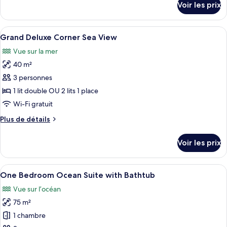
Voir les prix
sur
Deluxe
le
Harbour
type
Afficher
Une chambre d’hôtel moderne avec un gr
View
9
de
Grand Deluxe Corner Sea View
toutes
with
chambre
Vue sur la mer
Grand
les
Bathtub
Deluxe
40 m²
photos
Harbour
pour
3 personnes
View
ce
with
1 lit double OU 2 lits 1 place
Bathtub
type
Wi-Fi gratuit
de
Plus
Plus de détails
chambre :
de
Grand
détails
Voir les prix
sur
Deluxe
le
Corner
type
Afficher
One Bedroom Ocean Suite with Bathtu
Sea
15
de
One Bedroom Ocean Suite with Bathtub
toutes
View
chambre
Vue sur l’océan
Grand
les
Deluxe
75 m²
photos
Corner
pour
1 chambre
Sea