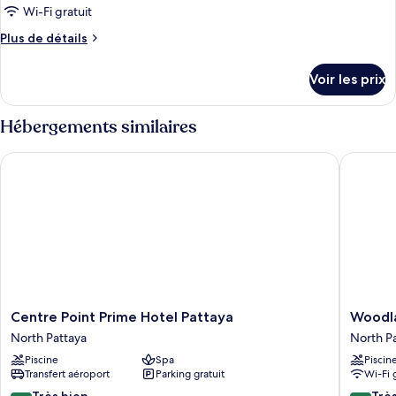
Wi-Fi gratuit
photos
pour
Plus
Plus de détails
de
ce
détails
type
Voir les prix
sur
de
le
chambre :
type
Hébergements similaires
de
Chambre
chambre
Centre Point Prime Hotel Pattaya
Woodland
Chambre
Centre
Woodla
Centre Point Prime Hotel Pattaya
Woodla
Point
Hotel
North Pattaya
North P
Prime
&
Piscine
Spa
Piscin
Hotel
Resort
Transfert aéroport
Parking gratuit
Wi-Fi 
Pattaya
North
North
Pattaya
8.4
8.4