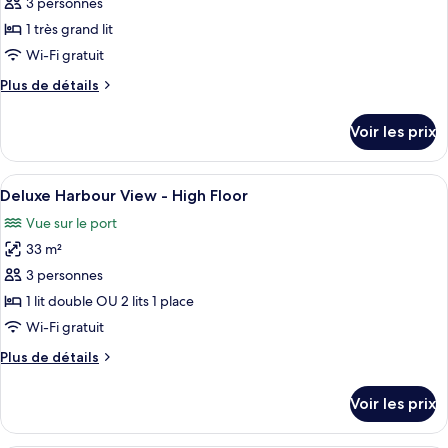
ce
View
3 personnes
type
1 très grand lit
de
Wi-Fi gratuit
chambre :
Plus
Plus de détails
One
de
Bedroom
détails
Voir les prix
Ocean
sur
le
Suite
type
Afficher
Une chambre d’hôtel moderne avec deux 
with
9
de
Deluxe Harbour View - High Floor
toutes
Bathtub
chambre
Vue sur le port
One
les
Bedroom
33 m²
photos
Ocean
pour
3 personnes
Suite
ce
with
1 lit double OU 2 lits 1 place
Bathtub
type
Wi-Fi gratuit
de
Plus
Plus de détails
chambre :
de
Deluxe
détails
Voir les prix
sur
Harbour
le
View
type