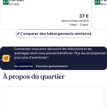
Très bien
Trè
8,4
8,4
Pattaya
sur
sur
222 avis
506 
10,
10,
Très
Très
Le
37 €
bien,
bien,
nouveau
taxes et frais compris
222 avis
506 avis
prix
1 sept. - 2 sept.
est
de
Comparer des hébergements similaires
37 €
Connectez-vous pour découvrir les réductions et les
avantages dont vous pouvez bénéficier. Plus de récompenses
pour plus d’aventures !
Se connecter
S’inscrire gratuitement
À propos du quartier