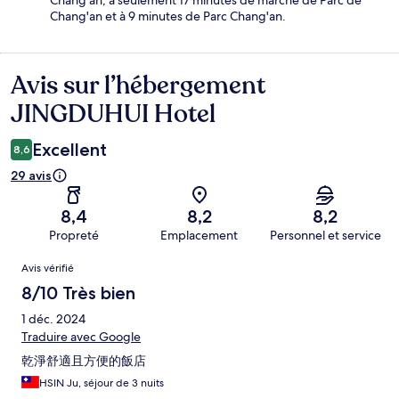
Chang'an, à seulement 17 minutes de marche de Parc de
Chang'an et à 9 minutes de Parc Chang'an.
Avis sur l’hébergement
Avis
JINGDUHUI Hotel
Excellent
8,6
29 avis
8,4
8,2
8,2
Propreté
Emplacement
Personnel et service
Avis
Avis vérifié
8/10 Très bien
1 déc. 2024
Traduire avec Google
乾淨舒適且方便的飯店
HSIN Ju, séjour de 3 nuits