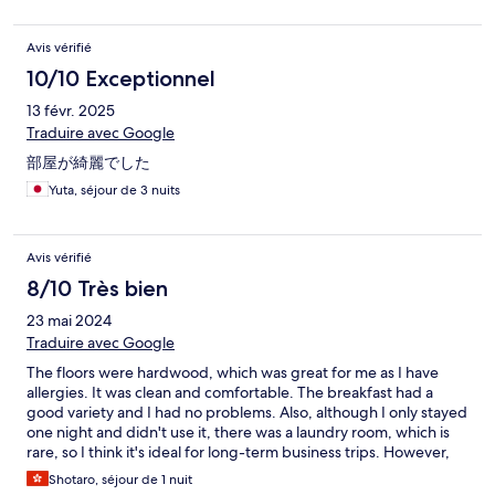
Avis vérifié
10/10 Exceptionnel
13 févr. 2025
Traduire avec Google
部屋が綺麗でした
Yuta, séjour de 3 nuits
Avis vérifié
8/10 Très bien
23 mai 2024
Traduire avec Google
The floors were hardwood, which was great for me as I have
allergies. It was clean and comfortable. The breakfast had a
good variety and I had no problems. Also, although I only stayed
one night and didn't use it, there was a laundry room, which is
rare, so I think it's ideal for long-term business trips. However,
due to heavy rain, water was falling like a waterfall from the roof
Shotaro, séjour de 1 nuit
at the hotel entrance, making it difficult to walk, which I think