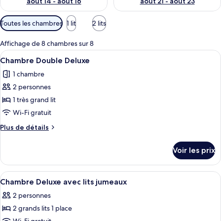
août 14 - août 16
août 21 - août 23
Filtres
Toutes les chambres
1 lit
2 lits
disponibles
pour
Affichage de 8 chambres sur 8
les
Afficher
Une chambre d’hôtel avec un grand lit,
7
Chambre Double Deluxe
chambres
toutes
1 chambre
les
2 personnes
photos
pour
1 très grand lit
ce
Wi-Fi gratuit
type
Plus
Plus de détails
de
de
chambre :
détails
Voir les prix
sur
Chambre
le
Double
type
Afficher
Une chambre moderne dotée d’une grand
Deluxe
11
de
Chambre Deluxe avec lits jumeaux
toutes
chambre
2 personnes
Chambre
les
Double
2 grands lits 1 place
photos
Deluxe