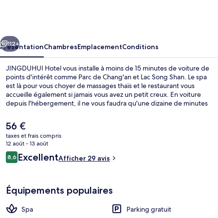
Hotel
cédent
Suivant
112+
Présentation
Chambres
Emplacement
Conditions
JINGDUHUI Hotel vous installe à moins de 15 minutes de voiture de
points d'intérêt comme Parc de Chang'an et Lac Song Shan. Le spa
est là pour vous choyer de massages thaïs et le restaurant vous
accueille également si jamais vous avez un petit creux. En voiture
depuis l'hébergement, il ne vous faudra qu'une dizaine de minutes
pour rejoindre des sites comme Parc Humen et Musée de la guerre
de l'opium.
Le
56 €
prix
taxes et frais compris
actuel
12 août - 13 août
Hall
est
Avis
Excellent
8,6
Afficher 29 avis
de
8,6 sur 10
voyageurs
56 €.
Équipements populaires
Spa
Parking gratuit