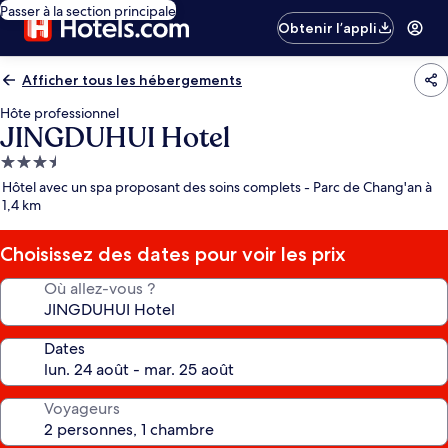
Passer à la section principale
Obtenir l’appli
Afficher tous les hébergements
Hôte professionnel
JINGDUHUI Hotel
Hébergement
3.5 étoiles
Hôtel avec un spa proposant des soins complets - Parc de Chang'an à
1,4 km
Choisissez des dates pour voir les prix
Où allez-vous ?
Dates
Voyageurs