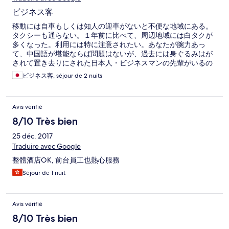
ビジネス客
移動には自車もしくは知人の迎車がないと不便な地域にある。
タクシーも通らない。１年前に比べて、周辺地域には白タクが
多くなった。利用には特に注意されたい。あなたが腕力あっ
て、中国語が堪能ならば問題はないが、過去には身ぐるみはが
されて置き去りにされた日本人・ビジネスマンの先輩がいるの
で、油断しないでください。
ビジネス客, séjour de 2 nuits
Avis vérifié
8/10 Très bien
25 déc. 2017
Traduire avec Google
整體酒店OK, 前台員工也熱心服務
Séjour de 1 nuit
Avis vérifié
8/10 Très bien