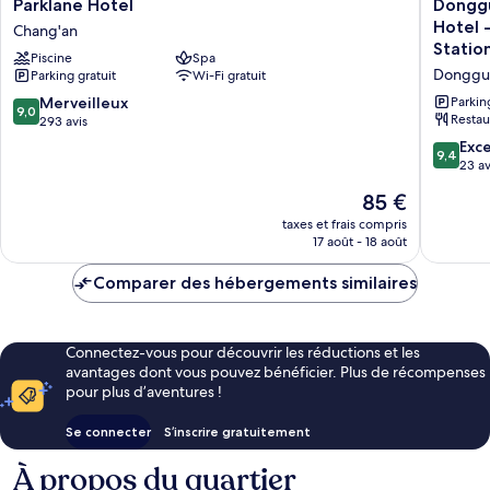
Parklane
Donggu
Parklane Hotel
Donggu
Hotel
Shan
Hotel 
Chang'an
Chang'an
Zhi
Statio
Piscine
Spa
Ye
Donggu
Parking gratuit
Wi-Fi gratuit
Service
Apartme
9.0
Merveilleux
Parkin
9,0
Hotel
Restau
sur
293 avis
-
10,
9.4
Exc
9,4
Houjie
Merveilleux,
sur
23 av
Wanda
293 avis
10,
Le
85 €
Plaza
Exceptio
nouveau
Liaoxia
23 avis
taxes et frais compris
prix
Subway
17 août - 18 août
est
Station
de
Donggu
Comparer des hébergements similaires
85 €
Connectez-vous pour découvrir les réductions et les
avantages dont vous pouvez bénéficier. Plus de récompenses
pour plus d’aventures !
Se connecter
S’inscrire gratuitement
À propos du quartier