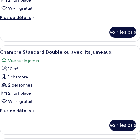
pour
2 lits 1 place
ce
Wi-Fi gratuit
type
Plus
Plus de détails
de
de
chambre :
détails
Voir les prix
sur
Chambre
le
Standard
type
Afficher
Un lit avec une literie blanche, une tê
Double
1
de
Chambre Standard Double ou avec lits jumeaux
toutes
chambre
ou
Vue sur le jardin
Chambre
les
avec
Standard
10 m²
photos
lits
Double
pour
1 chambre
jumeaux
ou
ce
avec
2 personnes
lits
type
2 lits 1 place
jumeaux
de
Wi-Fi gratuit
chambre :
Plus
Plus de détails
Chambre
de
Standard
détails
Voir les prix
Double
sur
le
ou
type