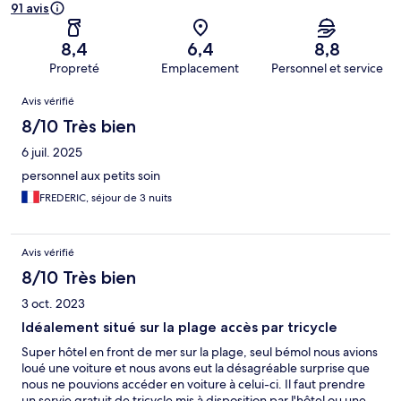
91 avis
8,4
6,4
8,8
Propreté
Emplacement
Personnel et service
Avis
Avis vérifié
8/10 Très bien
6 juil. 2025
personnel aux petits soin
FREDERIC, séjour de 3 nuits
Avis vérifié
8/10 Très bien
3 oct. 2023
Idéalement situé sur la plage accès par tricycle
Super hôtel en front de mer sur la plage, seul bémol nous avions
loué une voiture et nous avons eut la désagréable surprise que
nous ne pouvions accéder en voiture à celui-ci. Il faut prendre
un servie gratuit de tricycle mis à disposition par l'hôtel ou une