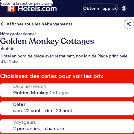
Passer à la section principale
Obtenir l’appli
Afficher tous les hébergements
Hôte professionnel
Golden Monkey Cottages
Hébergement
3.0 étoiles
Hôtel en bord de plage avec restaurant, non loin de Plage principale
d'El Nido
Choisissez des dates pour voir les prix
Où allez-vous ?
Dates
Voyageurs