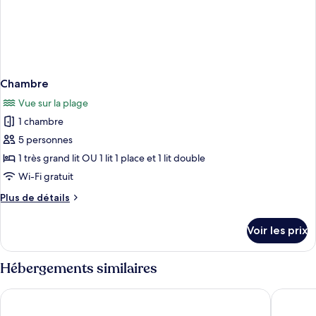
Chambre
Vue sur la plage
1 chambre
5 personnes
1 très grand lit OU 1 lit 1 place et 1 lit double
Wi-Fi gratuit
Plus
Plus de détails
de
détails
Voir les prix
sur
le
type
Hébergements similaires
de
chambre
El Nido Beach Hotel
Glamping
Chambre