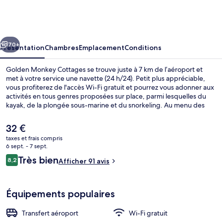
Monkey
Cottages
cédent
Suivant
70+
Présentation
Chambres
Emplacement
Conditions
Golden Monkey Cottages se trouve juste à 7 km de l’aéroport et
met à votre service une navette (24 h/24). Petit plus appréciable,
vous profiterez de l'accès Wi-Fi gratuit et pourrez vous adonner aux
activités en tous genres proposées sur place, parmi lesquelles du
kayak, de la plongée sous-marine et du snorkeling. Au menu des
petits plus offerts sur place, on trouve une terrasse et un jardin.
Sympa non ?
Le
32 €
prix
taxes et frais compris
actuel
6 sept. - 7 sept.
Petit déjeuner, déjeuner et dîner servis
est
Avis
Très bien
8,2
Afficher 91 avis
de
8,2 sur 10
voyageurs
32 €.
Équipements populaires
Transfert aéroport
Wi-Fi gratuit