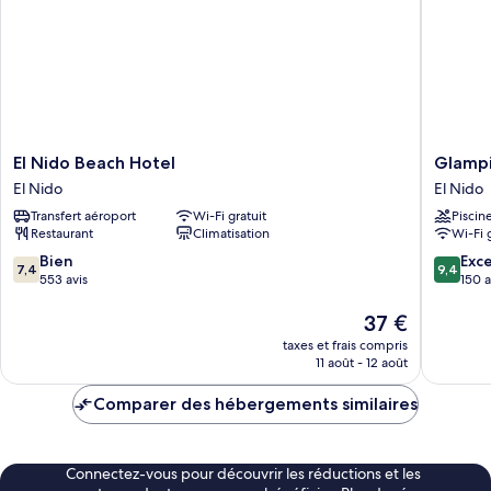
El
Glampi
El Nido Beach Hotel
Glampi
Nido
at
El Nido
El Nido
Beach
Karuna
Transfert aéroport
Wi-Fi gratuit
Piscin
Hotel
El
Restaurant
Climatisation
Wi-Fi 
El
Nido
Nido
El
7.4
9.4
Bien
Exc
7,4
9,4
Nido
sur
sur
553 avis
150 a
10,
10,
Bien,
Le
Exceptio
37 €
553 avis
nouveau
150 avis
taxes et frais compris
prix
11 août - 12 août
est
de
Comparer des hébergements similaires
37 €
Connectez-vous pour découvrir les réductions et les