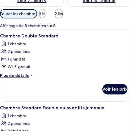
août 7 - août 9
août 14 - août 16
Filtres
Toutes les chambres
1 lit
2 lits
disponibles
pour
Affichage de 5 chambres sur 5
les
Afficher
Un lit avec un cadre en bois, deux tab
1
Chambre Double Standard
chambres
toutes
1 chambre
les
2 personnes
photos
pour
1 grand lit
ce
Wi-Fi gratuit
type
Plus
Plus de détails
de
de
chambre :
détails
Voir les prix
sur
Chambre
le
Double
type
Afficher
Une petite pièce comprenant un lit, un
Standard
1
de
Chambre Standard Double ou avec lits jumeaux
toutes
chambre
1 chambre
Chambre
les
Double
2 personnes
photos
Standard