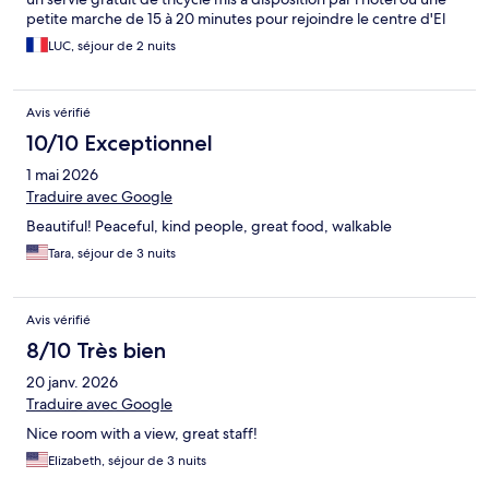
petite marche de 15 à 20 minutes pour rejoindre le centre d'El
Nido. Mais cela fait également parti du charme de cet endroit
LUC, séjour de 2 nuits
une fois avertis. Sinon bungalow très propres et confortables.
Excellent petits déjeuners avec une très belle vue sur les îles.
Avis vérifié
10/10 Exceptionnel
1 mai 2026
Traduire avec Google
Beautiful! Peaceful, kind people, great food, walkable
Tara, séjour de 3 nuits
Avis vérifié
8/10 Très bien
20 janv. 2026
Traduire avec Google
Nice room with a view, great staff!
Elizabeth, séjour de 3 nuits