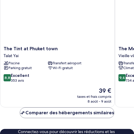
The
The
The Tint at Phuket town
The M
Tint
Memory
Talat Yai
Vieille v
at
at
Piscine
Transfert aéroport
Transf
Phuket
On
Parking gratuit
Wi-Fi gratuit
Climat
town
On
Talat
Hotel
8.8
9.4
Excellent
Exc
8,8
9,4
Yai
Vieille
sur
sur
353 avis
734 a
ville
10,
10,
Le
39 €
de
Excellent,
Exceptio
nouveau
Phuket
353 avis
734 avis
taxes et frais compris
prix
8 août - 9 août
est
de
Comparer des hébergements similaires
39 €
Connectez-vous pour découvrir les réductions et les