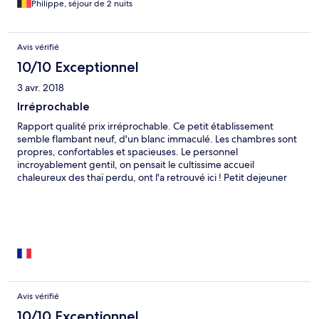
Philippe, séjour de 2 nuits
Avis vérifié
10/10 Exceptionnel
3 avr. 2018
Irréprochable
Rapport qualité prix irréprochable. Ce petit établissement
semble flambant neuf, d'un blanc immaculé. Les chambres sont
propres, confortables et spacieuses. Le personnel
incroyablement gentil, on pensait le cultissime accueil
chaleureux des thaï perdu, ont l'a retrouvé ici ! Petit dejeuner
très bien, beaucoup de choix, le curry maison délicieux. Très
frustré de n'y être resté qu'une seule nuit.
Avis vérifié
10/10 Exceptionnel