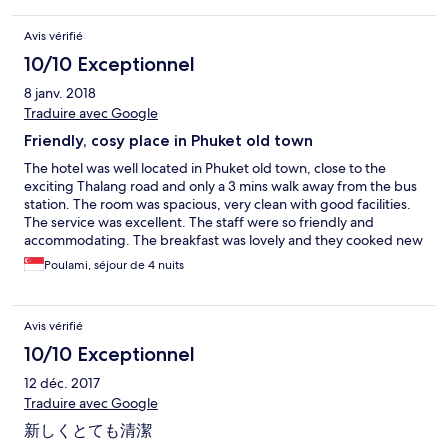
Avis vérifié
10/10 Exceptionnel
8 janv. 2018
Traduire avec Google
Friendly, cosy place in Phuket old town
The hotel was well located in Phuket old town, close to the
exciting Thalang road and only a 3 mins walk away from the bus
station. The room was spacious, very clean with good facilities.
The service was excellent. The staff were so friendly and
accommodating. The breakfast was lovely and they cooked new
items everyday. I had the best mango sticky rice there. The only
Poulami, séjour de 4 nuits
drawback was the lack of a lift so if you are on the 1st or 2nd floor
you have to drag your suitcase up but that was only a minor
issue and the staff can help you with that. Overall, my husband
Avis vérifié
and I loved it and would stay there again.
10/10 Exceptionnel
12 déc. 2017
Traduire avec Google
新しくとても清潔