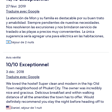
27 févr. 2019
Traduire avec Google
La atención de Mon y su familia es destacable por su buen trato
y amabilidad. Siempre pendientes de nuestras necesidades.
Nos resolvieron las excursiones y nos brindaron servicio de
traslado a las playas a precios muy convenientes. La única
sugerencia sería agregar una pava eléctrica en las habitaciones,
dado que en Phuket a la noche no hay dónde poder tomar algo.
Séjour de 2 nuits
Es super recomendable!
Avis vérifié
10/10 Exceptionnel
3 déc. 2018
Traduire avec Google
We loved the hostel! Super clean and modern in the hip Old
Town neighborhood of Phuket City. The owner was incredibly
nice and gracious. Delicious breakfast and within walking
distance of all the amenities the town has to offer. Would
definitely recommend you stay the night before heading off to
Phi Phi Island.
Daniel, séjour de 1 nuit