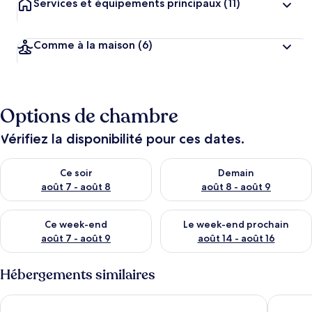
Services et équipements principaux
(11)
Comme à la maison
(6)
Options de chambre
Vérifiez la disponibilité pour ces dates.
Vérifier la disponibilité pour ce soir août 7 - août 8
Vérifier la disponibilité pour 
Ce soir
Demain
août 7 - août 8
août 8 - août 9
Vérifier la disponibilité pour ce week-end août 7 - août 9
Vérifier la disponibilité pour 
Ce week-end
Le week-end prochain
août 7 - août 9
août 14 - août 16
Hébergements similaires
The Tint at Phuket town
The Mem