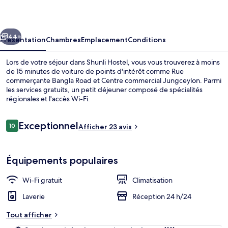
cédent
Suivant
44+
Présentation
Chambres
Emplacement
Conditions
Lors de votre séjour dans Shunli Hostel, vous vous trouverez à moins
de 15 minutes de voiture de points d'intérêt comme Rue
commerçante Bangla Road et Centre commercial Jungceylon. Parmi
les services gratuits, un petit déjeuner composé de spécialités
régionales et l'accès Wi-Fi.
Avis
Exceptionnel
10
Afficher 23 avis
10 sur 10
voyageurs
Vestibule
Équipements populaires
Wi-Fi gratuit
Climatisation
Laverie
Réception 24 h/24
Tout afficher