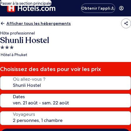
Passer à la section principale
Obtenir l’appli
Afficher tous les hébergements
Hôte professionnel
Shunli Hostel
Hébergement
3.0 étoiles
Hôtel à Phuket
Choisissez des dates pour voir les prix
Où allez-vous ?
Dates
Voyageurs