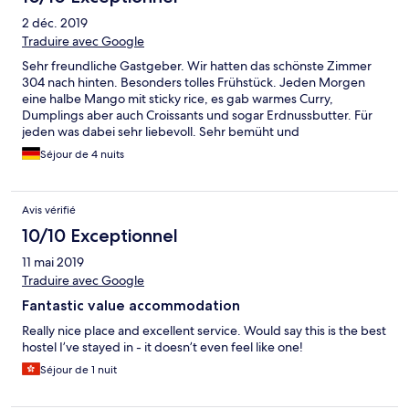
2 déc. 2019
Traduire avec Google
Sehr freundliche Gastgeber. Wir hatten das schönste Zimmer
304 nach hinten. Besonders tolles Frühstück. Jeden Morgen
eine halbe Mango mit sticky rice, es gab warmes Curry,
Dumplings aber auch Croissants und sogar Erdnussbutter. Für
jeden was dabei sehr liebevoll. Sehr bemüht und
zuvorkommend. Nur 10 Zimmer. Einfach rundum perfekt.
Séjour de 4 nuits
Avis vérifié
10/10 Exceptionnel
11 mai 2019
Traduire avec Google
Fantastic value accommodation
Really nice place and excellent service. Would say this is the best
hostel I’ve stayed in - it doesn’t even feel like one!
Séjour de 1 nuit