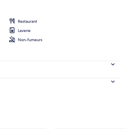
Restaurant
ns le hall
Laverie
Non-fumeurs