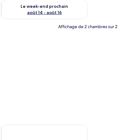
-end août 7 - août 9
Vérifier la disponibilité pour le week-end prochain août 14 - a
Le week-end prochain
août 14 - août 16
Affichage de 2 chambres sur 2
 une couverture à motifs floraux et un oreiller. Une fenêtre avec des barreaux 
Honeymoon Resorts Cox's Bazar