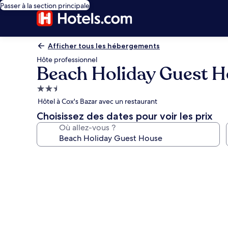
Passer à la section principale
Afficher tous les hébergements
Hôte professionnel
Beach Holiday Guest 
Hébergement
2.5 étoiles
Hôtel à Cox's Bazar avec un restaurant
Choisissez des dates pour voir les prix
Où allez-vous ?
Galerie
photos
de
l’hébergement
Beach