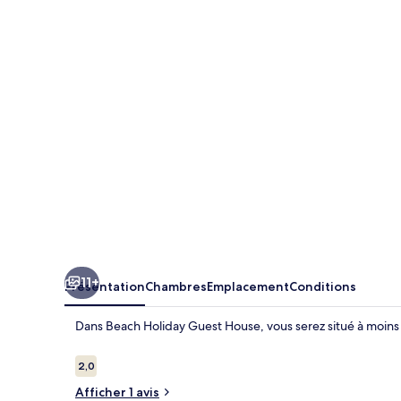
Holiday
Guest
House
11+
Présentation
Chambres
Emplacement
Conditions
Dans Beach Holiday Guest House, vous serez situé à moins 
Avis
2,0
2,0 sur 10
voyageurs
Afficher 1 avis