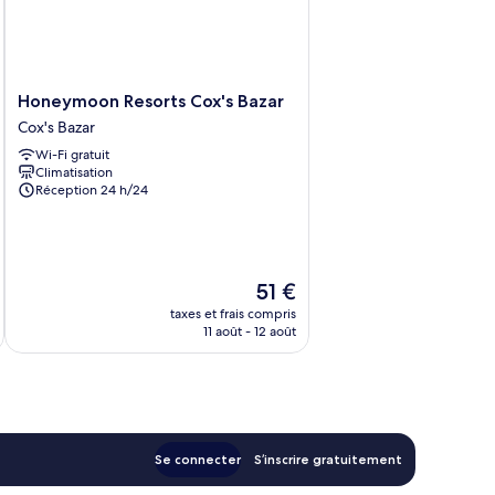
Honeymoon
Honeymoon Resorts Cox's Bazar
Resorts
Cox's Bazar
Cox's
Wi-Fi gratuit
Bazar
Climatisation
Cox's
Réception 24 h/24
Bazar
Le
51 €
u
nouveau
taxes et frais compris
prix
11 août - 12 août
est
de
51 €
Se connecter
S’inscrire gratuitement