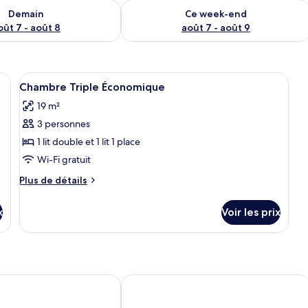
sponibilité pour demain août 7 - août 8
Vérifier la disponibilité pour ce week
Demain
Ce week-end
oût 7 - août 8
août 7 - août 9
ifs floraux, un plaid rouge et deux oreillers.
Afficher
Un lit simple avec une literie blanche,
4
Chambre Triple Économique
toutes
19 m²
les
3 personnes
photos
pour
1 lit double et 1 lit 1 place
ce
Wi-Fi gratuit
type
Plus
Plus de détails
de
de
chambre :
détails
x
Voir les prix
sur
Chambre
le
Triple
type
Économique
de
chambre
Chambre
otel
Hotel Grand Pacific
Triple
Économique