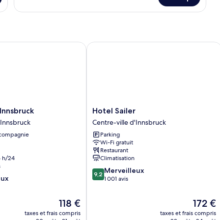
sur
montagne
le
type
de
chambre
Chambre
nsbruck
Hotel Sailer
Double,
balcon,
vue
montagne
Hotel
Innsbruck
Hotel Sailer
Sailer
'Innsbruck
Centre-ville d'Innsbruck
Centre-
 compagnie
Parking
ville
Wi-Fi gratuit
d'Innsbruck
Restaurant
 h/24
Climatisation
s
9.2
Merveilleux
9,2
eux
sur
1 001 avis
10,
Merveilleux,
Le
Le
118 €
172 €
1 001 avis
nouveau
nouveau
taxes et frais compris
taxes et frais compris
prix
prix