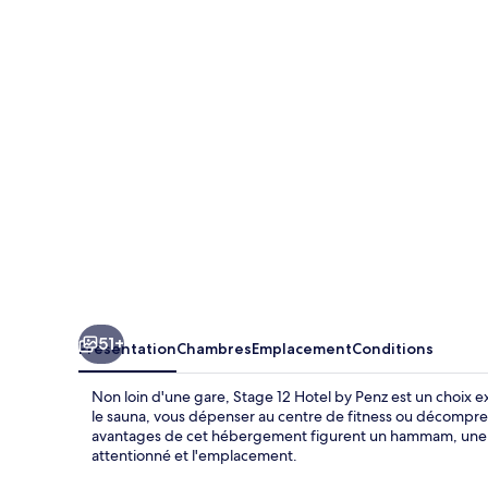
12
Hotel
by
Penz
51+
Présentation
Chambres
Emplacement
Conditions
Non loin d'une gare, Stage 12 Hotel by Penz est un choix e
le sauna, vous dépenser au centre de fitness ou décompress
avantages de cet hébergement figurent un hammam, une ter
attentionné et l'emplacement.