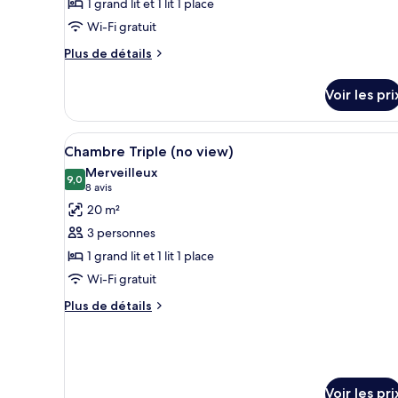
1 grand lit et 1 lit 1 place
type
Wi-Fi gratuit
de
chambre :
Plus
Plus de détails
de
Chambre
détails
Triple
Voir les pri
sur
le
type
Afficher
Une chambre d’hôtel moderne av
3
de
Chambre Triple (no view)
toutes
chambre
Merveilleux
Chambre
les
9,0
9,0 sur 10
(8 avis)
8 avis
Triple
photos
20 m²
pour
3 personnes
ce
1 grand lit et 1 lit 1 place
type
Wi-Fi gratuit
de
chambre :
Plus
Plus de détails
de
Chambre
détails
Triple
sur
(no
le
view)
type
Voir les pri