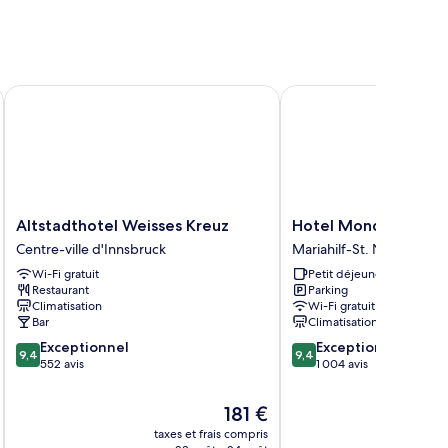
Altstadthotel Weisses Kreuz
Hotel Mondschein
Altstadthotel
Hotel
Altstadthotel Weisses Kreuz
Hotel Mondschein
Weisses
Mondschein
Centre-ville d'Innsbruck
Mariahilf-St. Nikolaus
Kreuz
Mariahilf-
Wi-Fi gratuit
Petit déjeuner gratuit
Centre-
St.
Restaurant
Parking
ville
Nikolaus
Climatisation
Wi-Fi gratuit
d'Innsbruck
Bar
Climatisation
9.4
9.4
Exceptionnel
Exceptionnel
9,4
9,4
sur
sur
552 avis
1 004 avis
10,
10,
Exceptionnel,
Exceptionnel,
Le
181 €
552 avis
1 004 avis
nouveau
taxes et frais compris
tax
prix