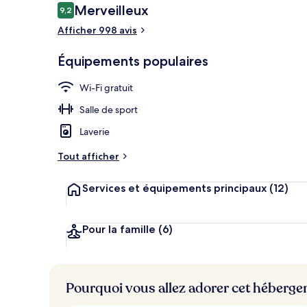
Avis
Merveilleux
9,2
9,2 sur 10
voyageurs
Afficher 998 avis
Façade de l’
Équipements populaires
Wi-Fi gratuit
Salle de sport
Laverie
Tout afficher
Services et équipements principaux
(12)
Pour la famille
(6)
Pourquoi vous allez adorer cet héberg