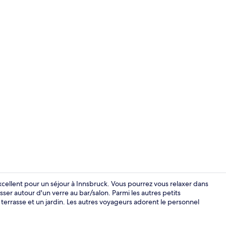
Petit déjeune
xcellent pour un séjour à Innsbruck. Vous pourrez vous relaxer dans
er autour d'un verre au bar/salon. Parmi les autres petits
rasse et un jardin. Les autres voyageurs adorent le personnel
Chambre Doub